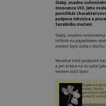
Slabý, snadno ovlivnitel
Innocence VIII. Jeho zvol
pontifikát charakterizov
podpora inkvizice a proc
Sazebníku mučení.
Slabý, snadno ovlivnitelný
hříšník na papežském stolc
zvolení bylo zcela v duchu
Neváhal totiž podplatit kar
a jen krátce na to začal ja
heslem totiž bylo:
Duplikace gen
rostlin: Skrytá
genetická zátěž
evoluční výhod
epochalnisvet