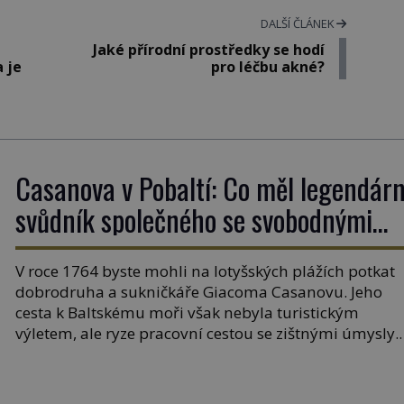
DALŠÍ ČLÁNEK
Jaké přírodní prostředky se hodí
a je
pro léčbu akné?
Casanova v Pobaltí: Co měl legendárn
svůdník společného se svobodnými
zednáři?
V roce 1764 byste mohli na lotyšských plážích potkat
dobrodruha a sukničkáře Giacoma Casanovu. Jeho
cesta k Baltskému moři však nebyla turistickým
výletem, ale ryze pracovní cestou se zištnými úmysly.
Jaký cíl Casanova sledoval, když se například procház
uličkami lotyšské Rigy? Casanova v Pobaltí kontaktov
tamní zednářské lóže. Nebyl v této oblasti žádným