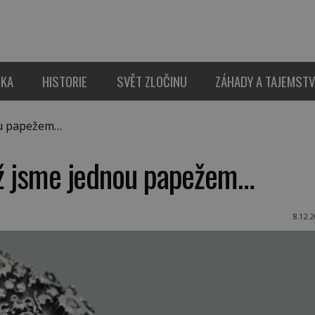
IKA
HISTORIE
SVĚT ZLOČINU
ZÁHADY A TAJEMSTV
ou papežem…
 už jsme jednou papežem…
8.12.2