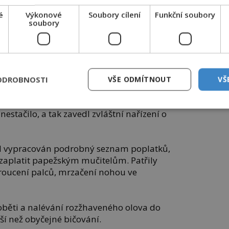
é
Výkonové
Soubory cílení
Funkční soubory
soubory
 Giovanni Battista Cybo, byl papežem od roku 1484
své smrti v roce 1492.
ODROBNOSTI
VŠE ODMÍTNOUT
VŠ
š skončil právě v kapsách nenasytného
nestačilo, a tak zavedl zvláštní nařízení o
l vypracován podrobný seznam poplatků,
 zaplatit papežským mučitelům. Patřily
kroucení palců, mrzačení nohou ve
 oběti a nalévání rozžhaveného olova do
žší než obyčejné bičování.