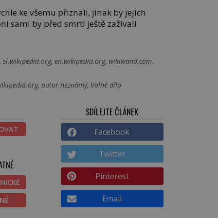
chle ke všemu přiznali, jinak by jejich
ni sami by před smrtí ještě zažívali
, sl.wikipedia.org, en.wikipedia.org, wikiwand.com,
wikipedia.org, autor neznámý, Volné dílo
SDÍLEJTE ČLÁNEK
TOVAT
Facebook
Twitter
ATNÉ
Pinterest
NICKÉ
Email
ĚNÉ