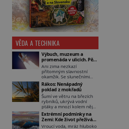
VĚDA A TECHNIKA
Výbuch, muzeum a
promenáda v ulicích. Pět
osudů nejslavnějších
Ani zima nezkazí
raketoplánů
přítomným slavnostní
okamžik. Se slunečními
brýlemi hledí na startující
Rákos: Nenápadný
raketu, která má do
poklad z mokřadů
vesmíru vynést kromě
Šumí ve větru na březích
posádky také obyčejnou
rybníků, ukrývá vodní
učitelku. Po několika
ptáky a mnozí kolem něj
sekundách všem ztuhnou
procházejí bez povšimnutí.
úsměvy, stroj totiž
Extrémní podmínky na
Přesto právě rákos
exploduje. Jejich
Zemi: Kde život přežívá
pomáhal stavět domy,
konstrukce není z levného
navzdory všemu
Vroucí voda, mráz hluboko
vyrábět lodě, zapisovat
kraje, daňové poplatníky