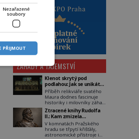
Nezařazené
soubory
E PŘIJMOUT
ZÁHADY A TAJEMSTVÍ
Klenot skrytý pod
podlahou: Jak se unikátní
románský poklad dostal
Příběh relikviáře svatého
do zapadlého Bečova?
Maura dodnes fascinuje
historiky i milovníky záhad
po celém světě. Tato
Ztracené knihy Rudolfa
románská zlatnická
II.: Kam zmizela
památka ze 13. století je
nejzáhadnější knihovna
V komnatách Pražského
po českých korunovačních
Evropy?
hradu se třpytí křišťály,
klenotech druhým
astronomické přístroje i
nejcennějším movitým