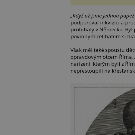
„Když už jsme jednou papeže
podporoval inkvizici a pro
probíhaly v Německu. Byl p
povinným celibátem si hla
Však měl také spoustu dětí,
opravdovým otcem Říma. A 
nařízení, kterým byli z Řím
nepřestoupili na křesťansk