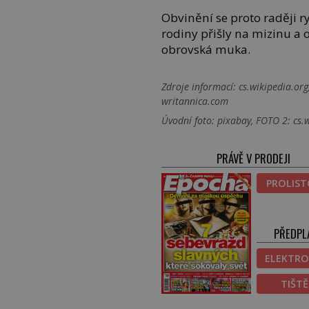
Obvinění se proto raději ry
rodiny přišly na mizinu a o
obrovská muka.
Zdroje informací:
cs.wikipedia.org
writannica.com
Úvodní foto: pixabay, FOTO 2: cs.
PRÁVĚ V PRODEJI
PROLIS
PŘEDPL
ELEKTRO
TIŠT