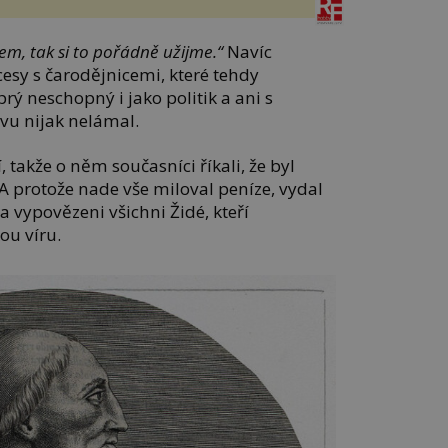
m, tak si to pořádně užijme.“
Navíc
cesy s čarodějnicemi, které tehdy
rý neschopný i jako politik a ani s
vu nijak nelámal.
 takže o něm současníci říkali, že byl
protože nade vše miloval peníze, vydal
a vypovězeni všichni Židé, kteří
ou víru.