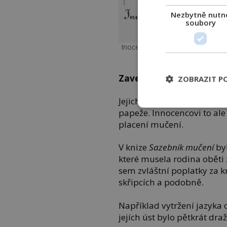
Nezbytně nutn
soubory
Inocenc VIII., vlastním jménem
do 
Zavedl Sazebník mučení
ZOBRAZIT P
Jejich majetek pak nejspí
papeže. Innocencovi to ale 
placení mučení.
V knize
Sazebník mučení
by
které musela rodina oběti
sem zvláštní poplatky za 
skřipcích a podobně.
Například vytržení jazyka
jejích úst bylo pětkrát dra