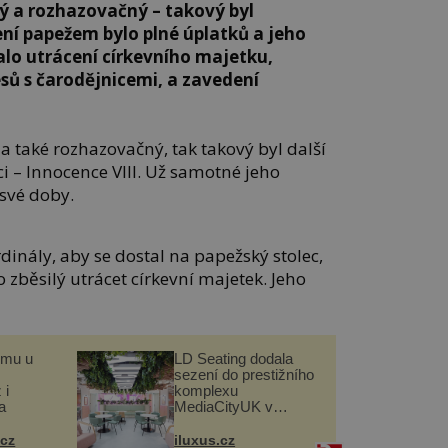
ný a rozhazovačný – takový byl
ení papežem bylo plné úplatků a jeho
alo utrácení církevního majetku,
esů s čarodějnicemi, a zavedení
 a také rozhazovačný, tak takový byl další
i – Innocence VIII. Už samotné jeho
 své doby.
dinály, aby se dostal na papežský stolec,
ko zběsilý utrácet církevní majetek. Jeho
omu u
LD Seating dodala
sezení do prestižního
 i
komplexu
a
MediaCityUK v
Salfordu
.cz
iluxus.cz