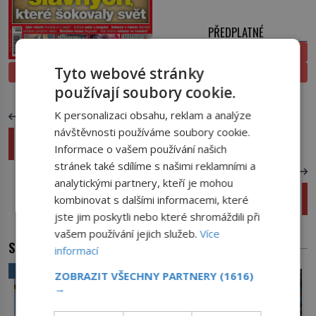
PŘEDPLATNÉ
ELEKTRONICKÉ
Tyto webové stránky
PROLISTOVAT
TIŠTĚNÉ
používají soubory cookie.
K personalizaci obsahu, reklam a analýze
PŘEDCHOZÍ ČLÁNEK
návštěvnosti používáme soubory cookie.
Lidé s Downovým syndromem prožívají sport
Informace o vašem používání našich
intenzivněji
stránek také sdílíme s našimi reklamními a
DALŠÍ ČLÁNEK
analytickými partnery, kteří je mohou
Smrtící zbraň: Ohnivá historie Molotovova
kombinovat s dalšími informacemi, které
koktejlu
jste jim poskytli nebo které shromáždili při
vašem používání jejich služeb.
Více
SOUVISEJÍCÍ ČLÁNKY
informací
VĚDA A TECHNIKA
ZOBRAZIT VŠECHNY PARTNERY
(1616)
→