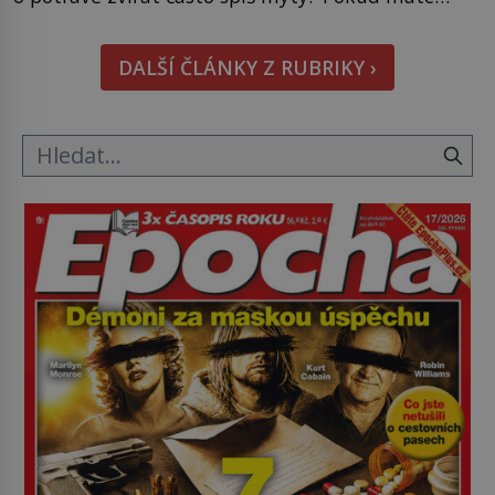
doma králíka, mrkev mu dát můžete. A nejspíš mu
i bude chutnat, ovšem měl by ji mít jen jako
DALŠÍ ČLÁNKY Z RUBRIKY ›
občasný pamlsek. […]