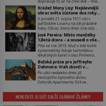
dopracuje to až na číslo dvě – hned
po Usámovi bin Ládinovi (1957–
Krádež Mony Lisy: Nejslavnější
2011). To je James „Whitey“ Bulger
obraz světa zůstane dva roky
(1929–2018) viněný ze spoluúčasti
nezvěstný
V pondělí 21. srpna 1911 visí v
na 19 vraždách, vydírání a lichvy. A
pařížském Louvru na zdi prázdné
samozřejmě, krom toho je ještě
háky. Obraz, který dnes zná celý
drogový dealer, který neváhá
svět, je pryč. Zpočátku si nikdo
odstranit z cesty všechny práskače,
José Pereira: Místo manželky
nemyslí, že jde o krádež.
zatímco […]
12letá dcera – a sousedi o všem
Zaměstnanci jsou přesvědčeni, že
vědí!
Píše se rok 2010. Muž v bílé košili
Mona Lisa je jen v restaurátorské
systematicky listuje kartotékou
dílně nebo u fotografa. Když se
lékařských karet v obci Pinheiro
ukáže pravda, propukne jeden z
ležící asi 20 kilometrů od farmy s
největších honů na zloděje v […]
Božská práce pro Jeffreyho
podivínským majitelem. Něco tu
Dahmera: Vrah skončí v
nesedí. Ledaže… Ledaže by ta
tratolišti krve ve vězeňských
Po ulici nedaleko dnes již
mladá dívka z farmy byla ne
umývárnách
nestojícího bytového domu
manželkou, ale dcerou – a všechny
Oxfords Apartments 924 ve
ty děti byly zplozené v incestu. Na
wisconsinském Milwaukee se
sociálním odboru jednoho z […]
potácí zcela zmatený 14letý
NENECHTE SI UJÍT DALŠÍ ZAJÍMAVÉ ČLÁNKY
Konerak Sinthasomphone. Když ho
zastaví policejní hlídka, ochable jí
nadiktuje adresu „jeho kamaráda“.