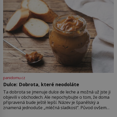
Strážníci ho dopraví zpět do
udaného bytu. Oním „kamarádem“
je ovšem jeden z nejslavnějších
vrahů, Jeffrey Dahmer (1960–1994).
Je 27. května 1991. […]
panidomu.cz
Dulce: Dobrota, které neodoláte
Ta dobrota se jmenuje dulce de leche a možná už jste ji
objevili v obchodech. Ale nepochybujte o tom, že doma
připravená bude ještě lepší. Název je španělský a
znamená jednoduše „mléčná sladkost“. Původ ovšem
není úplně jednoznačný, o autorství této receptury se