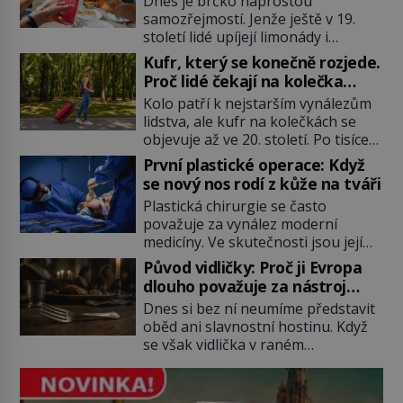
Dnes je brčko naprostou
samozřejmostí. Jenže ještě v 19.
století lidé upíjejí limonády i
koktejly dutými stébly žita nebo
Kufr, který se konečně rozjede.
žitné slámy. Fungují sice dobře,
Proč lidé čekají na kolečka
mají ale jednu nepříjemnou
téměř pět tisíc let?
Kolo patří k nejstarším vynálezům
vlastnost po chvíli se rozmáčejí a
lidstva, ale kufr na kolečkách se
nápoji dodávají travnatou příchuť.
objevuje až ve 20. století. Po tisíce
Právě tahle drobná nepříjemnost
let lidé vláčejí těžká zavazadla v
přivede amerického výrobce
První plastické operace: Když
rukou, na zádech nebo je nakládají
cigaretových náustků k nápadu,
se nový nos rodí z kůže na tváři
na povozy. Stačí přitom jediný
který změní způsob pití po celém
Plastická chirurgie se často
nápad, připevnit ke kufru kolečka.
[…]
považuje za vynález moderní
Jenže právě ten nikdo dlouho
medicíny. Ve skutečnosti jsou její
nedostane. Až jednou se na letišti
kořeny staré více než dva a půl
ozve věta, která změní […]
Původ vidličky: Proč ji Evropa
tisíce let. V dobách, kdy ještě
dlouho považuje za nástroj
neexistují antibiotika ani anestezie,
samotného satana?
Dnes si bez ní neumíme představit
se odvážní lékaři pokoušejí vracet
oběd ani slavnostní hostinu. Když
lidem tváře znetvořené válkou,
se však vidlička v raném
tresty nebo nehodami. Jejich
středověku objevuje na evropských
metody jsou překvapivě
stolech, vzbuzuje pohoršení,
promyšlené a některé principy
posměch i strach. Mnozí duchovní ji