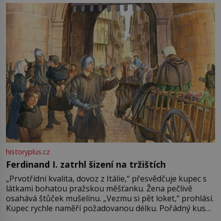
pře hned několik latinskoamerických zemí a k tomu
Francie, kde se traduje,
historyplus.cz
Ferdinand I. zatrhl šizení na tržištích
„Prvotřídní kvalita, dovoz z Itálie,“ přesvědčuje kupec s
látkami bohatou pražskou měšťanku. Žena pečlivě
osahává štůček mušelínu. „Vezmu si pět loket,“ prohlásí.
Kupec rychle naměří požadovanou délku. Pořádný kus
mu přitom zůstane za prsty… „Na šaty ho bude málo,