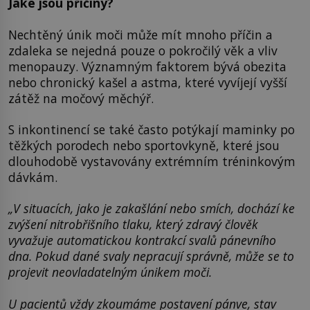
Jaké jsou příčiny?
Nechtěný únik moči může mít mnoho příčin a
zdaleka se nejedná pouze o pokročilý věk a vliv
menopauzy. Významným faktorem bývá obezita
nebo chronický kašel a astma, které vyvíjejí vyšší
zátěž na močový měchýř.
S inkontinencí se také často potýkají maminky po
těžkých porodech nebo sportovkyně, které jsou
dlouhodobě vystavovány extrémním tréninkovým
dávkám.
„V situacích, jako je zakašlání nebo smích, dochází ke
zvýšení nitrobřišního tlaku, který zdravý člověk
vyvažuje automatickou kontrakcí svalů pánevního
dna. Pokud dané svaly nepracují správně, může se to
projevit neovladatelným únikem moči.
U pacientů vždy zkoumáme postavení pánve, stav