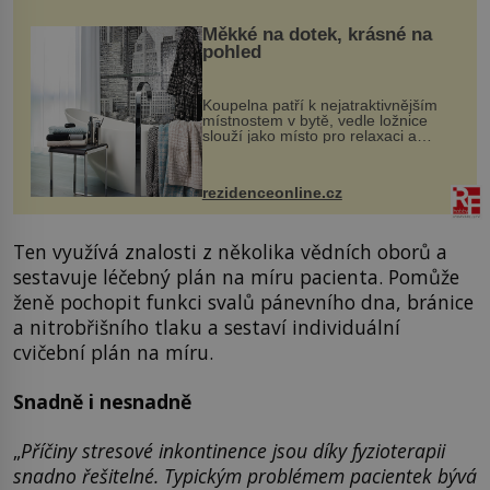
Měkké na dotek, krásné na
pohled
Koupelna patří k nejatraktivnějším
místnostem v bytě, vedle ložnice
slouží jako místo pro relaxaci a
odpočinek. Koupelnový textil –
ručníky, osušky a koberečky –
mohou jako mávnutím kouzelného
rezidenceonline.cz
proutku...
Ten využívá znalosti z několika vědních oborů a
sestavuje léčebný plán na míru pacienta. Pomůže
ženě pochopit funkci svalů pánevního dna, bránice
a nitrobřišního tlaku a sestaví individuální
cvičební plán na míru.
Snadně i nesnadně
„
Příčiny stresové inkontinence jsou díky fyzioterapii
snadno řešitelné. Typickým problémem pacientek bývá