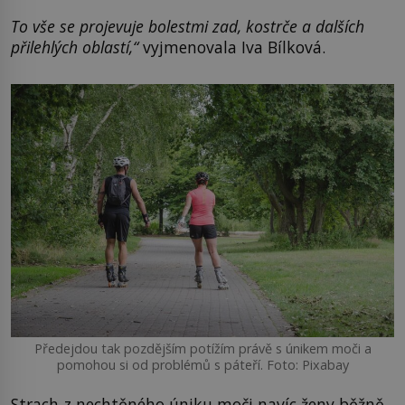
To vše se projevuje bolestmi zad, kostrče a dalších
přilehlých oblastí,“
vyjmenovala Iva Bílková.
Předejdou tak pozdějším potížím právě s únikem moči a
pomohou si od problémů s páteří. Foto: Pixabay
Strach z nechtěného úniku moči navíc ženy běžně