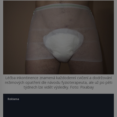
Léčba inkontinence znamená každodenní cvičení a dodržování
režimových opatření dle návodu fyzioterapeuta, ale už po pěti
týdnech lze vidět výsledky. Foto: Pixabay
Reklama