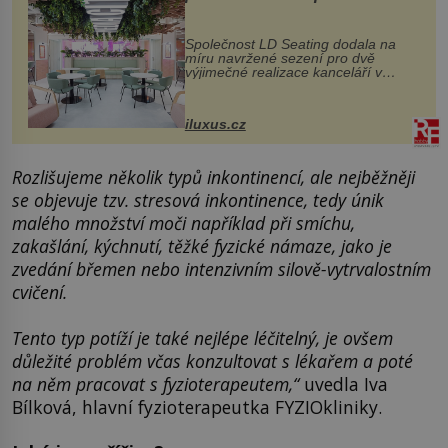
MediaCityUK v Salfordu
Společnost LD Seating dodala na
míru navržené sezení pro dvě
výjimečné realizace kanceláří v
areálu MediaCityUK v anglickém
Salfordu – konkrétně do budov Blue
Tower a Orange Tower. Komplex
iluxus.cz
budov Media...
Rozlišujeme několik typů inkontinencí, ale nejběžněji
se objevuje tzv. stresová inkontinence, tedy únik
malého množství moči například při smíchu,
zakašlání, kýchnutí, těžké fyzické námaze, jako je
zvedání břemen nebo intenzivním silově-vytrvalostním
cvičení.
Tento typ potíží je také nejlépe léčitelný, je ovšem
důležité problém včas konzultovat s lékařem a poté
na něm pracovat s fyzioterapeutem,“
uvedla Iva
Bílková, hlavní fyzioterapeutka FYZIOkliniky.