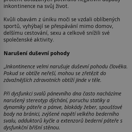
inkontinence na svůj život.
Kvůli obavám z úniku moči se vzdali oblíbených
sportů, vyhýbají se přespávání mimo domov,
delšímu cestování, sexu a celkově snížili své
společenské aktivity.
Narušení duševní pohody
„
Inkontinence velmi narušuje duševní pohodu člověka.
Pokud se obtíže neřeší, mohou se zřetězit do
závažnějších zdravotních obtíží jinde v těle.
Při dysfunkci svalů pánevního dna často nacházíme
narušený stereotyp dýchání, poruchu statiky a
dynamiky páteře a pánve, blokády žeber, spoušťové
body na bránici, zvýšené napětí velkého bederního
svalu, adduktorů kyčle a extenzorů bederní páteře s
dysfunkční břišní stěnou.