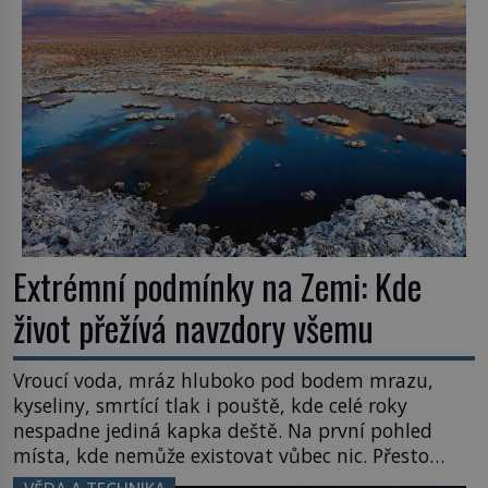
Většina lidí vnímá rákos jen jako obyčejnou kulisu
letního koupání. Stačí se však podívat […]
Extrémní podmínky na Zemi: Kde
život přežívá navzdory všemu
Vroucí voda, mráz hluboko pod bodem mrazu,
kyseliny, smrtící tlak i pouště, kde celé roky
nespadne jediná kapka deště. Na první pohled
místa, kde nemůže existovat vůbec nic. Přesto
právě tady vědci objevují organismy, které