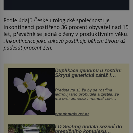
Podle údajů České urologické společnosti je
inkontinencí postiženo 36 procent obyvatel nad 15
let, převážně se jedná o ženy v produktivním věku.
„Inkontinence jako taková postihuje během života až
padesát procent žen.
Duplikace genomu u rostlin:
Skrytá genetická zátěž i
evoluční výhoda
Představte si, že by se rostlina
jednou ráno probudila a zjistila, že
má svůj genetický manuál celý
dvakrát. Přesně to se občas v
přírodě stane – a podle nového
výzkumu to může být pro druhy
epochalnisvet.cz
vstupenka...
LD Seating dodala sezení do
prestižního komplexu