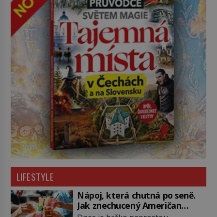
LIFESTYLE
Nápoj, která chutná po seně.
Jak znechucený Američan
vymyslel brčko