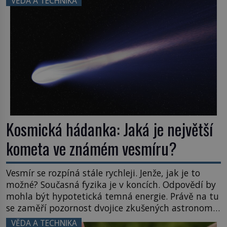
VĚDA A TECHNIKA
posouvají hranice života. Každý nový nález mění
naše představy o tom, co všechno dokáže příroda a
napovídá, kde bychom jednou […]
Kosmická hádanka: Jaká je největší
kometa ve známém vesmíru?
Vesmír se rozpíná stále rychleji. Jenže, jak je to
možné? Současná fyzika je v koncích. Odpovědí by
mohla být hypotetická temná energie. Právě na tu
se zaměří pozornost dvojice zkušených astronomů.
Namísto ní ale objeví něco mnohem
VĚDA A TECHNIKA