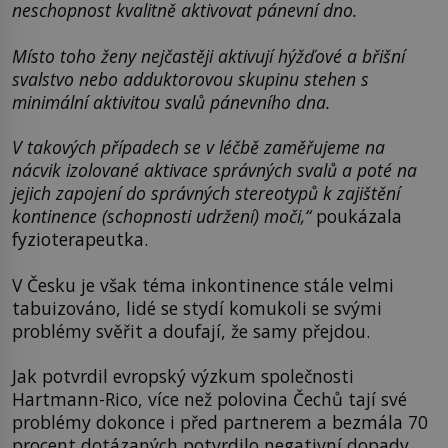
neschopnost kvalitně aktivovat pánevní dno.
Místo toho ženy nejčastěji aktivují hýžďové a břišní
svalstvo nebo adduktorovou skupinu stehen s
minimální aktivitou svalů pánevního dna.
V takových případech se v léčbě zaměřujeme na
nácvik izolované aktivace správných svalů a poté na
jejich zapojení do správných stereotypů k zajištění
kontinence (schopnosti udržení) moči,“
poukázala
fyzioterapeutka.
V Česku je však téma inkontinence stále velmi
tabuizováno, lidé se stydí komukoli se svými
problémy svěřit a doufají, že samy přejdou.
Jak potvrdil evropský výzkum společnosti
Hartmann-Rico, více než polovina Čechů tají své
problémy dokonce i před partnerem a bezmála 70
procent dotázaných potvrdilo negativní dopady