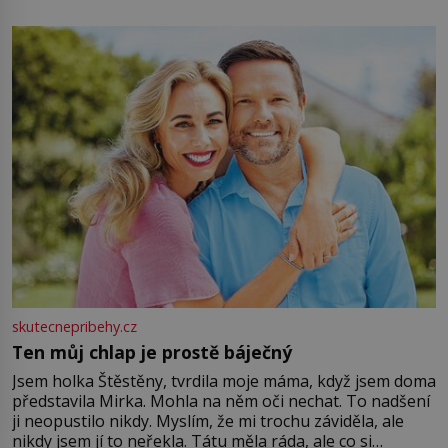
energii. Využitím těchto přírodních zdrojů v magii
můžete obohatit své rituály a přinést do svého života
větší harmonii a klid. Je důležité
skutecnepribehy.cz
Ten můj chlap je prostě báječný
Jsem holka Štěstěny, tvrdila moje máma, když jsem doma
představila Mirka. Mohla na něm oči nechat. To nadšení
ji neopustilo nikdy. Myslím, že mi trochu záviděla, ale
nikdy jsem jí to neřekla. Tátu měla ráda, ale co si