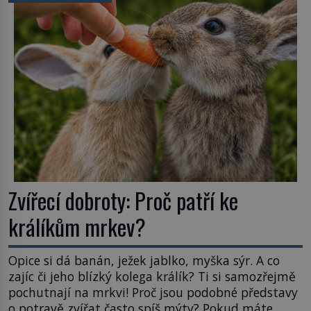
hmatatelnějšího. Naprosto rekordní kometu!
Astronomové Pedro Bernardinelli a Gary Bernstein
mravenčí prací zkoumají archivní snímky v rámci
Průzkumu temné energie […]
Zvířecí dobroty: Proč patří ke
králíkům mrkev?
Opice si dá banán, ježek jablko, myška sýr. A co
zajíc či jeho blízký kolega králík? Ti si samozřejmě
pochutnají na mrkvi! Proč jsou podobné představy
o potravě zvířat často spíš mýty? Pokud máte