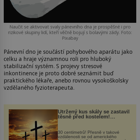
Naučit se aktivovat svaly pánevního dna je prospěšné i pro
rizikové skupiny lidí, kteří věčně bojují s bolavými zády. Foto:
Pixabay
Pánevní dno je součástí pohybového aparátu jako
celku a hraje významnou roli pro hluboký
stabilizační systém. S projevy stresové
inkontinence je proto dobré seznámit buď
praktického lékaře, anebo rovnou vysokoškolsky
vzdělaného fyzioterapeuta.
Utržený kus skály se zastavil
těsně před kostelem!
Ochránila ho boží síla?
30 centimetrů! Přesně v takové
vzdálenosti se od amerického