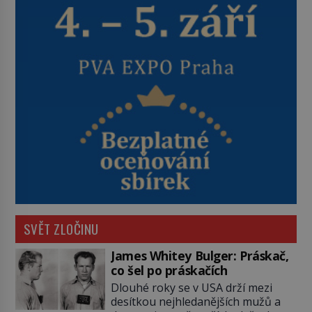
SVĚT ZLOČINU
James Whitey Bulger: Práskač,
co šel po práskačích
Dlouhé roky se v USA drží mezi
desítkou nejhledanějších mužů a