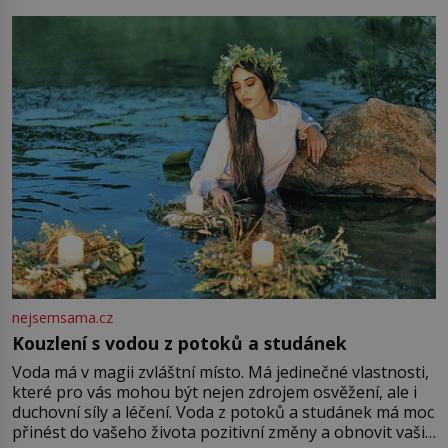
milostpaní. Stačí jenom na sukni,“ zhodnotí švadlena
množství růžového mušelínu. „Ošidili vás, podívejte.“
Vezme do ruky dřevěnou
nejsemsama.cz
Kouzlení s vodou z potoků a studánek
Voda má v magii zvláštní místo. Má jedinečné vlastnosti,
které pro vás mohou být nejen zdrojem osvěžení, ale i
duchovní síly a léčení. Voda z potoků a studánek má moc
přinést do vašeho života pozitivní změny a obnovit vaši