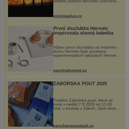
kostela zastavil obrovský 20tunový
balvan, který se v květnu 2014
nečekaně odtrhl od nedaleké skály
při její demolici. Podle místních stojí
enigmaplus.cz
...
První sluchátka Hermés
inspirovala slavná kabelka
Vůbec první sluchátka od módního
domu Hermès byla vyrobena
experimentálním laboratoří Hermès
Ateliers Horizons. Elegantní gadget
si vyžádal dva roky vývoje a chlubí
se ručně šitou hovězí kůží a
epochalnisvet.cz
kovový...
ZÁBOŘSKÁ POUŤ 2025
Tradiční Zábořská pouť, která se
koná v neděli 7.9.2025 od 11:00
hod. u kostela v Záboří, části obce
Kly u Mělníka. V programu naleznete
komentovanou prohlídku kostela,
dobovou hudbu, řemesla, atrakce...
epochanacestach.cz