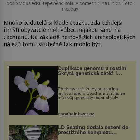
došlo v důsledku tepelného šoku v domech či na ulicích. Foto:
Pixabay
Mnoho badatelů si klade otázku, zda tehdejší
římští obyvatelé měli vůbec nějakou šanci na
záchranu. Na základě nejnovějších archeologických
nálezů tomu skutečně tak mohlo být.
Duplikace genomu u rostlin:
Skrytá genetická zátěž i
evoluční výhoda
Představte si, že by se rostlina
jednou ráno probudila a zjistila, že
má svůj genetický manuál celý
dvakrát. Přesně to se občas v
přírodě stane – a podle nového
výzkumu to může být pro druhy
epochalnisvet.cz
vstupenka...
LD Seating dodala sezení do
prestižního komplexu
MediaCityUK v Salfordu