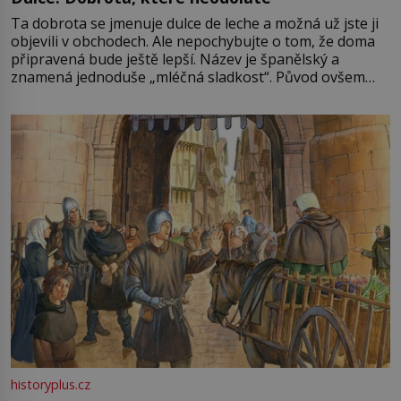
Ta dobrota se jmenuje dulce de leche a možná už jste ji
objevili v obchodech. Ale nepochybujte o tom, že doma
připravená bude ještě lepší. Název je španělský a
znamená jednoduše „mléčná sladkost“. Původ ovšem
není úplně jednoznačný, o autorství této receptury se
pře hned několik latinskoamerických zemí a k tomu
Francie, kde se traduje,
historyplus.cz