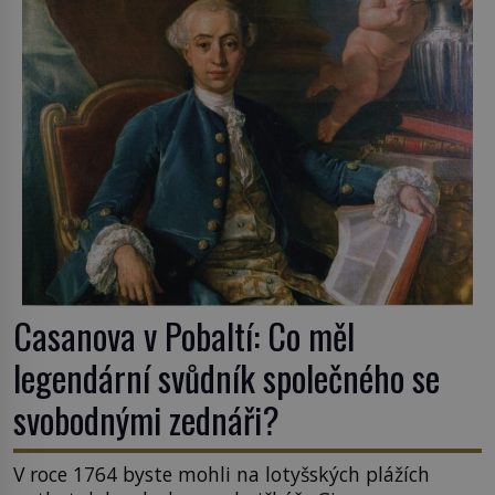
Casanova v Pobaltí: Co měl
legendární svůdník společného se
svobodnými zednáři?
V roce 1764 byste mohli na lotyšských plážích