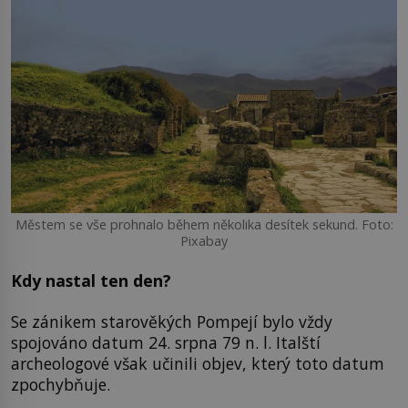
Městem se vše prohnalo během několika desítek sekund. Foto:
Pixabay
Kdy nastal ten den?
Se zánikem starověkých Pompejí bylo vždy
spojováno datum 24. srpna 79 n. l. Italští
archeologové však učinili objev, který toto datum
zpochybňuje.