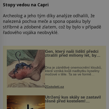
Stopy vedou na Capri
Archeolog a jeho tým díky analýze odhalili, že
nalezená pochva meče a spona opasku byly
stříbrné a zdobené zlatem, což by bylo v případě
řadového vojáka neobvyklé.
Gen, který naši lidští předci
ztratili před miliony let, by
mohl pomoci s léčbou
„nemoci králů“
Dna je zánětlivé onemocnění kloubů,
které vzniká kvůli nadbytku kyseliny
močové v těle. Ta se ve formě
krystalků ukládá v blízkosti kloubů,
nejčastěji přitom postihuje palce na
nohou, a způsobuje bole...
21stoleti.cz
Utržený kus skály se zastavil
těsně před kostelem!
Ochránila ho boží síla?