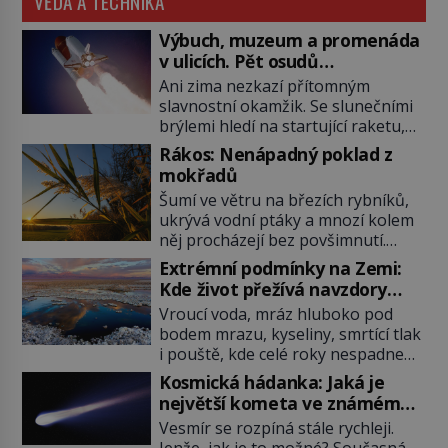
VĚDA A TECHNIKA
Výbuch, muzeum a promenáda
v ulicích. Pět osudů
nejslavnějších raketoplánů
Ani zima nezkazí přítomným
slavnostní okamžik. Se slunečními
brýlemi hledí na startující raketu,
která má do vesmíru vynést kromě
Rákos: Nenápadný poklad z
posádky také obyčejnou učitelku.
mokřadů
Po několika sekundách všem
Šumí ve větru na březích rybníků,
ztuhnou úsměvy, stroj totiž
ukrývá vodní ptáky a mnozí kolem
exploduje. Jejich konstrukce není
něj procházejí bez povšimnutí.
z levného kraje, daňové poplatníky
Přesto právě rákos pomáhal stavět
stojí miliardy dolarů. Na druhou
Extrémní podmínky na Zemi:
domy, vyrábět lodě, zapisovat první
stranu zvládnou jen představitelné
Kde život přežívá navzdory
texty a inspiroval řadu pověstí.
věci. Na malé kousky Název:
všemu
Vroucí voda, mráz hluboko pod
Tato skromná, ale užitečná
Columbia První […]
bodem mrazu, kyseliny, smrtící tlak
rostlina provází člověka už tisíce
i pouště, kde celé roky nespadne
let. Většina lidí vnímá rákos jen jako
jediná kapka deště. Na první
obyčejnou kulisu letního koupání.
Kosmická hádanka: Jaká je
pohled místa, kde nemůže
Stačí se však podívat […]
největší kometa ve známém
existovat vůbec nic. Přesto právě
vesmíru?
Vesmír se rozpíná stále rychleji.
tady vědci objevují organismy,