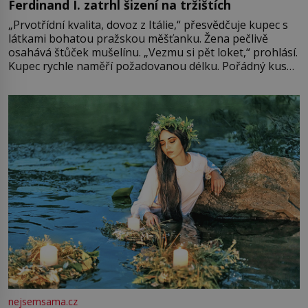
Ferdinand I. zatrhl šizení na tržištích
„Prvotřídní kvalita, dovoz z Itálie,“ přesvědčuje kupec s
látkami bohatou pražskou měšťanku. Žena pečlivě
osahává štůček mušelínu. „Vezmu si pět loket,“ prohlásí.
Kupec rychle naměří požadovanou délku. Pořádný kus
mu přitom zůstane za prsty… „Na šaty ho bude málo,
milostpaní. Stačí jenom na sukni,“ zhodnotí švadlena
množství růžového mušelínu. „Ošidili vás, podívejte.“
Vezme do ruky dřevěnou
nejsemsama.cz