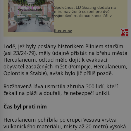
Společnost LD Seating dodala na
míru navržené sezení pro dvě
výjimečné realizace kanceláří v
areálu MediaCityUK v anglickém
Salfordu – konkrétně do budov Blue
Tower a Orange Tower. Komplex
iluxus.cz
budov Media...
Lodě, jež byly poslány historikem Pliniem starším
(asi 23/24-79), měly údajně přistát na břehu města
Herculaneum, odtud mělo dojít k evakuaci
obyvatel zasažených měst (Pompeje, Herculaneum,
Oplontis a Stabie), avšak bylo již příliš pozdě.
Rozžhavená láva usmrtila zhruba 300 lidí, kteří
čekali na pláži a doufali, že nebezpečí unikli.
Čas byl proti nim
Herculaneum pohřbila po erupci Vesuvu vrstva
vulkanického materiálu, místy až 20 metrů vysoká.