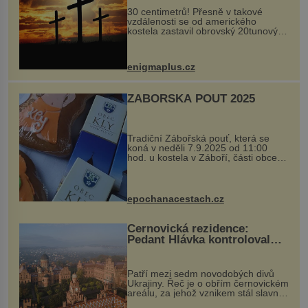
30 centimetrů! Přesně v takové
vzdálenosti se od amerického
kostela zastavil obrovský 20tunový
balvan, který se v květnu 2014
nečekaně odtrhl od nedaleké skály
při její demolici. Podle místních stojí
enigmaplus.cz
...
ZÁBOŘSKÁ POUŤ 2025
Tradiční Zábořská pouť, která se
koná v neděli 7.9.2025 od 11:00
hod. u kostela v Záboří, části obce
Kly u Mělníka. V programu naleznete
komentovanou prohlídku kostela,
dobovou hudbu, řemesla, atrakce...
epochanacestach.cz
Černovická rezidence:
Pedant Hlávka kontroloval
každou cihlu
Patří mezi sedm novodobých divů
Ukrajiny. Řeč je o obřím černovickém
areálu, za jehož vznikem stál slavný
český architekt Josef Hlávka. Ten si