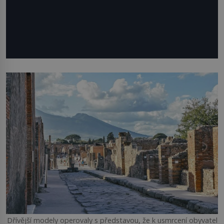
Dřívější modely operovaly s představou, že k usmrcení obyvatel