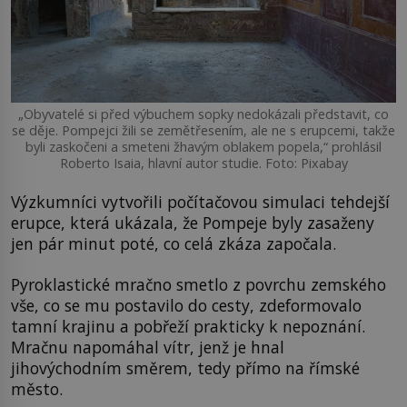
„Obyvatelé si před výbuchem sopky nedokázali představit, co
se děje. Pompejci žili se zemětřesením, ale ne s erupcemi, takže
byli zaskočeni a smeteni žhavým oblakem popela,“ prohlásil
Roberto Isaia, hlavní autor studie. Foto: Pixabay
Výzkumníci vytvořili počítačovou simulaci tehdejší
erupce, která ukázala, že Pompeje byly zasaženy
jen pár minut poté, co celá zkáza započala.
Pyroklastické mračno smetlo z povrchu zemského
vše, co se mu postavilo do cesty, zdeformovalo
tamní krajinu a pobřeží prakticky k nepoznání.
Mračnu napomáhal vítr, jenž je hnal
jihovýchodním směrem, tedy přímo na římské
město.