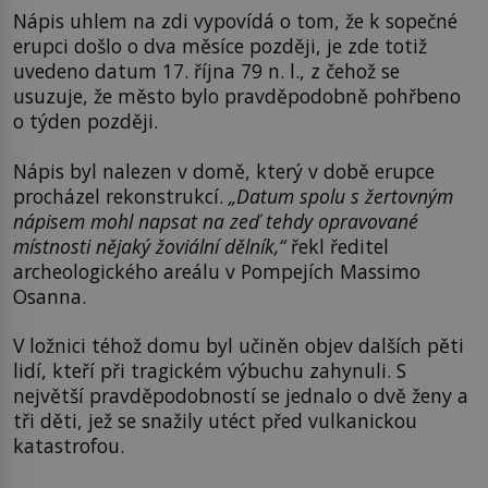
Nápis uhlem na zdi vypovídá o tom, že k sopečné
erupci došlo o dva měsíce později, je zde totiž
uvedeno datum 17. října 79 n. l., z čehož se
usuzuje, že město bylo pravděpodobně pohřbeno
o týden později.
Nápis byl nalezen v domě, který v době erupce
procházel rekonstrukcí.
„Datum spolu s žertovným
nápisem mohl napsat na zeď tehdy opravované
místnosti nějaký žoviální dělník,“
řekl ředitel
archeologického areálu v Pompejích Massimo
Osanna.
V ložnici téhož domu byl učiněn objev dalších pěti
lidí, kteří při tragickém výbuchu zahynuli. S
největší pravděpodobností se jednalo o dvě ženy a
tři děti, jež se snažily utéct před vulkanickou
katastrofou.