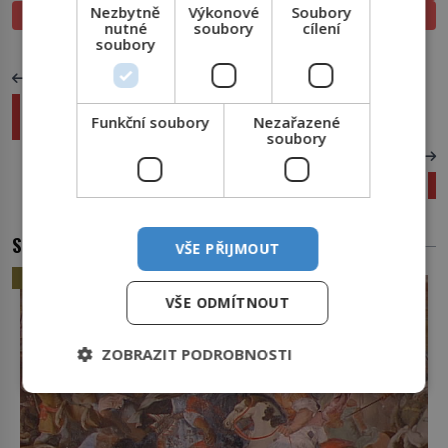
Nezbytně
Výkonové
Soubory
PROLISTOVAT
TIŠTĚNÉ
nutné
soubory
cílení
soubory
PŘEDCHOZÍ ČLÁNEK
Výstava v Praze představí nové technologie na
Funkční soubory
Nezařazené
hubnutí
soubory
DALŠÍ ČLÁNEK
Když se svět zahalí do tmy
SOUVISEJÍCÍ ČLÁNKY
VŠE PŘIJMOUT
HISTORIE
VŠE ODMÍTNOUT
ZOBRAZIT PODROBNOSTI