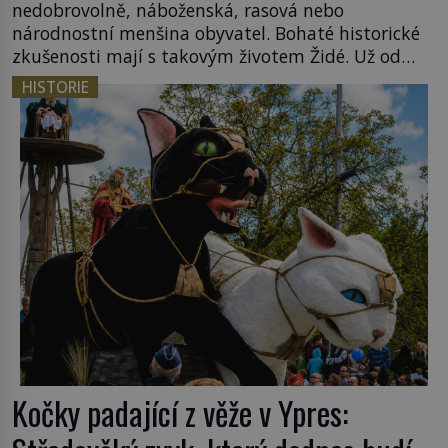
nedobrovolně, náboženská, rasová nebo
národnostní menšina obyvatel. Bohaté historické
zkušenosti mají s takovým životem Židé. Už od
středověku jsou totiž v každou chvíli nuceni v
HISTORIE
nějakém žít. Mezi ty nejslavnější patří i římské
ghetto založené v roce 1555. Pokud jde o vztah
k Židům, nemá se Řím čím chlubit. […]
Kočky padající z věže v Ypres: