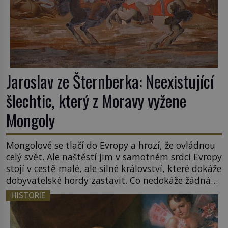
Jaroslav ze Šternberka: Neexistující
šlechtic, který z Moravy vyžene
Mongoly
Mongolové se tlačí do Evropy a hrozí, že ovládnou
celý svět. Ale naštěstí jim v samotném srdci Evropy
stojí v cestě malé, ale silné království, které dokáže
dobyvatelské hordy zastavit. Co nedokáže žádná
z asijských říší, co nedokážou Němci – to dokáže
HISTORIE
český král. Nebo že by ne? Mongolové od roku 1223
postupují podél Kaspického a Azovského moře, […]