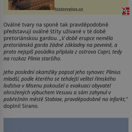
na něm dal mimořádně záležet. Jeho
stavební plány by při ...
historyplus.cz
Oválné tvary na sponě tak pravděpodobně
představují oválné štíty užívané v té době
pretoriánskou gardou.
„V době erupce neměla
pretoriánská garda žádné základny na pevnině, a
proto nejspíš posádka připlula z ostrova Capri, tedy
na rozkaz Plinia staršího.
Jeho poslední okamžiky popsal jeho synovec Plinius
mladší, podle kterého se tehdejší velitel římského
loďstva v Misenu pokoušel o evakuaci obyvatel
ohrožených výbuchem Vesuvu a sám zahynul v
pobřežním městě Stabiae, pravděpodobně na infarkt,“
doplnil Sirano.