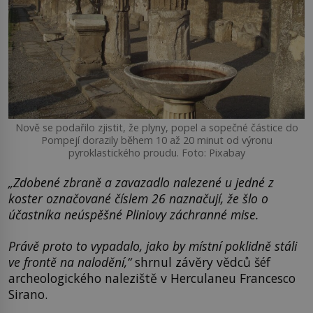
Nově se podařilo zjistit, že plyny, popel a sopečné částice do
Pompejí dorazily během 10 až 20 minut od výronu
pyroklastického proudu. Foto: Pixabay
„Zdobené zbraně a zavazadlo nalezené u jedné z
koster označované číslem 26 naznačují, že šlo o
účastníka neúspěšné Pliniovy záchranné mise.
Právě proto to vypadalo, jako by místní poklidně stáli
ve frontě na nalodění,“
shrnul závěry vědců šéf
archeologického naleziště v Herculaneu Francesco
Sirano.