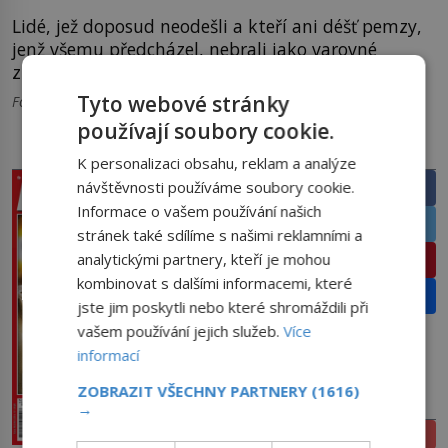
Lidé, jež doposud neodešli a kteří ani déšť pemzy,
jenž všemu předcházel, nebrali jako varovné
znamení, že se něco děje, neměli šanci přežít.
Tyto webové stránky
Foto: Úvodní foto: Pixabay
používají soubory cookie.
PRÁVĚ V PRODEJI
SDÍLEJTE ČLÁNEK
K personalizaci obsahu, reklam a analýze
Facebook
návštěvnosti používáme soubory cookie.
Informace o vašem používání našich
Twitter
stránek také sdílíme s našimi reklamními a
Pinterest
analytickými partnery, kteří je mohou
kombinovat s dalšími informacemi, které
Email
jste jim poskytli nebo které shromáždili při
vašem používání jejich služeb.
Více
informací
ZOBRAZIT VŠECHNY PARTNERY
(1616)
PŘEDPLATNÉ
→
ELEKTRONICKÉ