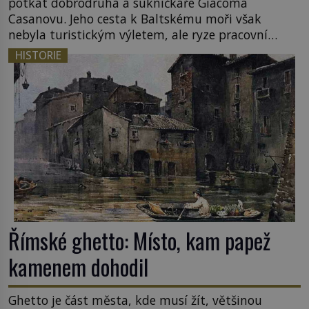
potkat dobrodruha a sukničkáře Giacoma
Casanovu. Jeho cesta k Baltskému moři však
nebyla turistickým výletem, ale ryze pracovní
cestou se zištnými úmysly. Jaký cíl Casanova
HISTORIE
sledoval, když se například procházel uličkami
lotyšské Rigy? Casanova v Pobaltí kontaktoval
tamní zednářské lóže. Nebyl v této oblasti žádným
nováčkem, protože do zednářské […]
Římské ghetto: Místo, kam papež
kamenem dohodil
Ghetto je část města, kde musí žít, většinou