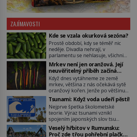
ZAJÍMAVOSTI
Kde se vzala okurková sezóna?
Prostě období, kdy se téměř nic
neděje. Divadla nehrají, v
parlamentu se nehlasuje, všichni
jsou na dovolené a média tak
Mrkev není jen oranžová. Její
nemají o čem mluvit a psát. A
neuvěřitelný příběh začíná
vymýšlejí si proto témata, které
fialovou barvou
Když dnes vytáhneme ze země
nikoho nezajímají. Proč je však ona
mrkev, většina z nás očekává sytě
letní doba spojovaná zrovna s
oranžový kořen. Jenže po většinu
okurkami? Okurkovou sezónu
své historie je mrkev všechno
známe už od poloviny 19. století,
Tsunami: Když voda udeří pěstí!
možné, jen ne oranžová. Je fialová,
ovšem jako Češi […]
Nejprve špetka školometské
žlutá, bílá, někdy dokonce téměř
teorie. Výraz tsunami vznikl
černá. Až díky stovkám let
spojením japonských slov tsu
pečlivého šlechtění se z ní stává
(přístav) a nami (vlna). Jedná se o
zelenina, bez které si českou
Veselý hřbitov v Rumunsku:
dlouhou vlnu, která je na volném
zahradu ani nedokážeme
Proč zde třou pohřební plačky