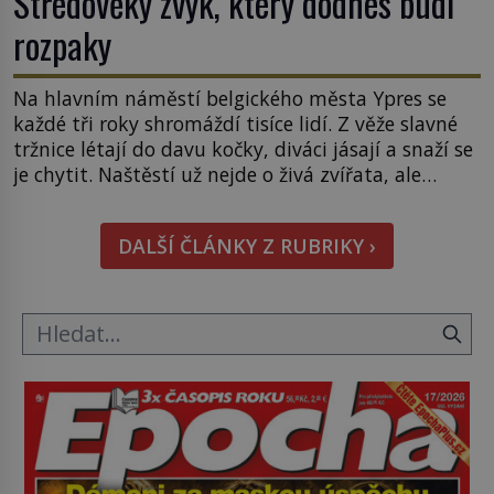
Středověký zvyk, který dodnes budí
rozpaky
Na hlavním náměstí belgického města Ypres se
každé tři roky shromáždí tisíce lidí. Z věže slavné
tržnice létají do davu kočky, diváci jásají a snaží se
je chytit. Naštěstí už nejde o živá zvířata, ale
jenom o plyšové suvenýry. Kdysi to ale bylo jinak.
Tato veselá podívaná připomíná jeden z
DALŠÍ ČLÁNKY Z RUBRIKY ›
nejpodivnějších a zároveň nejkrutějších zvyků […]