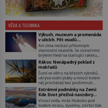
VĚDA A TECHNIKA
Výbuch, muzeum a promenáda
v ulicích. Pět osudů
nejslavnějších raketoplánů
Ani zima nezkazí přítomným
slavnostní okamžik. Se slunečními
brýlemi hledí na startující raketu,
která má do vesmíru vynést kromě
Rákos: Nenápadný poklad z
posádky také obyčejnou učitelku.
mokřadů
Po několika sekundách všem
Šumí ve větru na březích rybníků,
ztuhnou úsměvy, stroj totiž
ukrývá vodní ptáky a mnozí kolem
exploduje. Jejich konstrukce není
něj procházejí bez povšimnutí.
z levného kraje, daňové poplatníky
Přesto právě rákos pomáhal stavět
stojí miliardy dolarů. Na druhou
Extrémní podmínky na Zemi:
domy, vyrábět lodě, zapisovat první
stranu zvládnou jen představitelné
Kde život přežívá navzdory
texty a inspiroval řadu pověstí.
věci. Na malé kousky Název:
všemu
Vroucí voda, mráz hluboko pod
Tato skromná, ale užitečná
Columbia První […]
bodem mrazu, kyseliny, smrtící tlak
rostlina provází člověka už tisíce