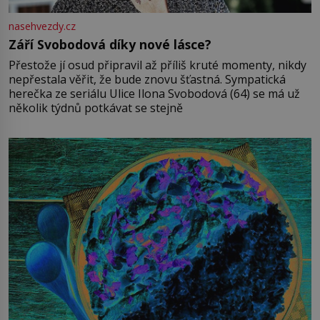
nasehvezdy.cz
Září Svobodová díky nové lásce?
Přestože jí osud připravil až příliš kruté momenty, nikdy
nepřestala věřit, že bude znovu šťastná. Sympatická
herečka ze seriálu Ulice Ilona Svobodová (64) se má už
několik týdnů potkávat se stejně