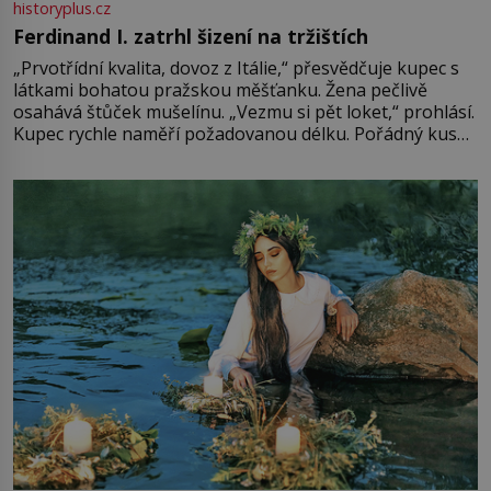
historyplus.cz
Ferdinand I. zatrhl šizení na tržištích
„Prvotřídní kvalita, dovoz z Itálie,“ přesvědčuje kupec s
látkami bohatou pražskou měšťanku. Žena pečlivě
osahává štůček mušelínu. „Vezmu si pět loket,“ prohlásí.
Kupec rychle naměří požadovanou délku. Pořádný kus
mu přitom zůstane za prsty… „Na šaty ho bude málo,
milostpaní. Stačí jenom na sukni,“ zhodnotí švadlena
množství růžového mušelínu. „Ošidili vás, podívejte.“
Vezme do ruky dřevěnou