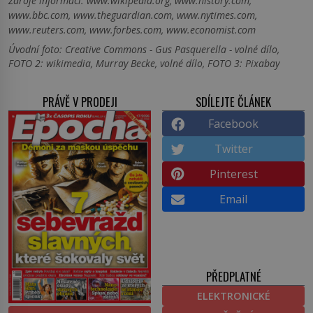
Zdroje informací:
www.wikipedia.org, www.history.com,
www.bbc.com, www.theguardian.com, www.nytimes.com,
www.reuters.com, www.forbes.com, www.economist.com
Úvodní foto: Creative Commons - Gus Pasquerella - volné dílo,
FOTO 2: wikimedia, Murray Becke, volné dílo, FOTO 3: Pixabay
PRÁVĚ V PRODEJI
SDÍLEJTE ČLÁNEK
Facebook
Twitter
Pinterest
Email
PŘEDPLATNÉ
ELEKTRONICKÉ