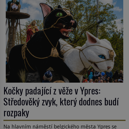
nějakém žít. Mezi ty nejslavnější patří i římské
ghetto založené v roce 1555. Pokud jde o vztah
k Židům, nemá se Řím čím chlubit. […]
Kočky padající z věže v Ypres:
Středověký zvyk, který dodnes budí
rozpaky
Na hlavním náměstí belgického města Ypres se