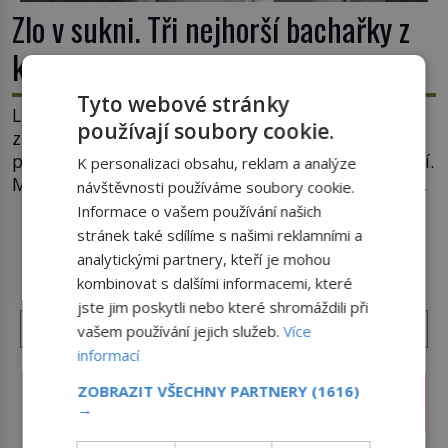
Zlo v sukni. Tři nejhorší bachařky z
koncentračních táborů
Tyto webové stránky
Lidé s bezduchými výrazy ve tvářích se plahočí
používají soubory cookie.
z vagónů směrem k bráně tábora. Jedna z žen
pohlédne přímo na dozorkyni a jejich oči se setkají.
K personalizaci obsahu, reklam a analýze
Místo soucitu však přichází gesto, které nebožačku
návštěvnosti používáme soubory cookie.
posílá rovnou do plynové komory. Jména jako
Informace o vašem používání našich
Rudolf Höss (1901–1947), Josef Mengele (1911–
stránek také sdílíme s našimi reklamními a
DALŠÍ ČLÁNKY Z RUBRIKY ›
1979) či Heinrich Himmler (1900–1945) zná každý,
analytickými partnery, kteří je mohou
o koho se historie jen otřela. Jenže […]
kombinovat s dalšími informacemi, které
jste jim poskytli nebo které shromáždili při
vašem používání jejich služeb.
Více
informací
ZOBRAZIT VŠECHNY PARTNERY
(1616)
→