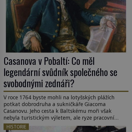
Casanova v Pobaltí: Co měl
legendární svůdník společného se
svobodnými zednáři?
V roce 1764 byste mohli na lotyšských plážích
potkat dobrodruha a sukničkáře Giacoma
Casanovu. Jeho cesta k Baltskému moři však
nebyla turistickým výletem, ale ryze pracovní
cestou se zištnými úmysly. Jaký cíl Casanova
HISTORIE
sledoval, když se například procházel uličkami