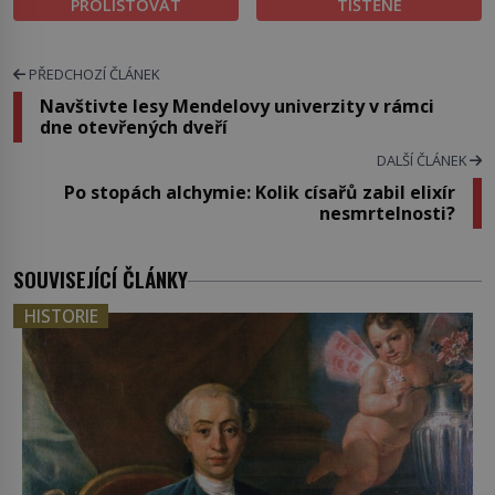
PROLISTOVAT
TIŠTĚNÉ
PŘEDCHOZÍ ČLÁNEK
Navštivte lesy Mendelovy univerzity v rámci
dne otevřených dveří
DALŠÍ ČLÁNEK
Po stopách alchymie: Kolik císařů zabil elixír
nesmrtelnosti?
SOUVISEJÍCÍ ČLÁNKY
HISTORIE