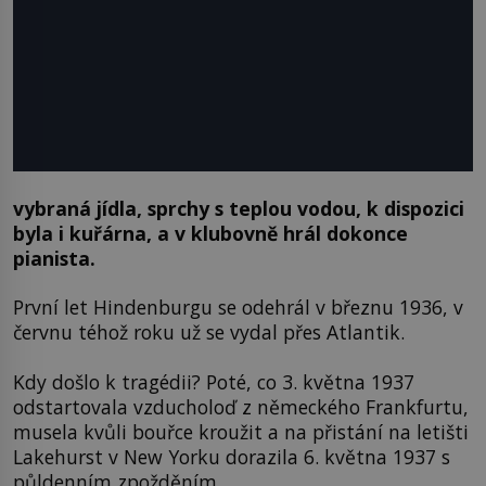
vybraná jídla, sprchy s teplou vodou, k dispozici
byla i kuřárna, a v klubovně hrál dokonce
pianista.
První let Hindenburgu se odehrál v březnu 1936, v
červnu téhož roku už se vydal přes Atlantik.
Kdy došlo k tragédii? Poté, co 3. května 1937
odstartovala vzducholoď z německého Frankfurtu,
musela kvůli bouřce kroužit a na přistání na letišti
Lakehurst v New Yorku dorazila 6. května 1937 s
půldenním zpožděním.