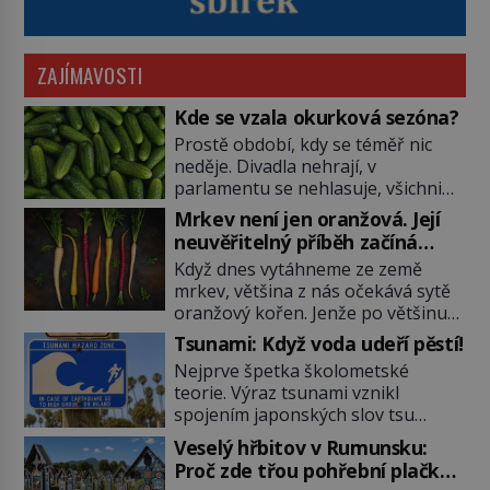
ZAJÍMAVOSTI
Kde se vzala okurková sezóna?
Prostě období, kdy se téměř nic
neděje. Divadla nehrají, v
parlamentu se nehlasuje, všichni
jsou na dovolené a média tak
Mrkev není jen oranžová. Její
nemají o čem mluvit a psát. A
neuvěřitelný příběh začíná
vymýšlejí si proto témata, které
fialovou barvou
Když dnes vytáhneme ze země
nikoho nezajímají. Proč je však ona
mrkev, většina z nás očekává sytě
letní doba spojovaná zrovna s
oranžový kořen. Jenže po většinu
okurkami? Okurkovou sezónu
své historie je mrkev všechno
známe už od poloviny 19. století,
Tsunami: Když voda udeří pěstí!
možné, jen ne oranžová. Je fialová,
ovšem jako Češi […]
Nejprve špetka školometské
žlutá, bílá, někdy dokonce téměř
teorie. Výraz tsunami vznikl
černá. Až díky stovkám let
spojením japonských slov tsu
pečlivého šlechtění se z ní stává
(přístav) a nami (vlna). Jedná se o
zelenina, bez které si českou
Veselý hřbitov v Rumunsku:
dlouhou vlnu, která je na volném
zahradu ani nedokážeme
Proč zde třou pohřební plačky
moři takřka nepostřehnutelná.
představit. Její příběh je […]