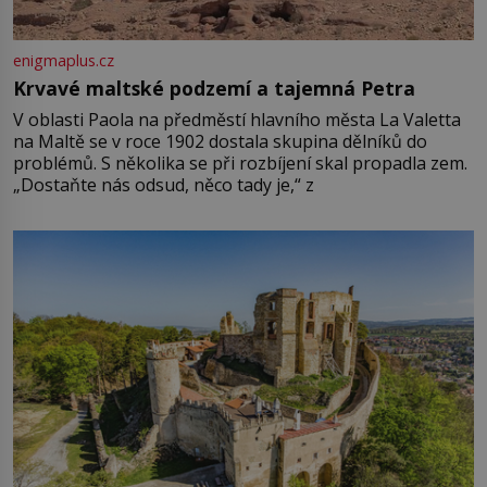
enigmaplus.cz
Krvavé maltské podzemí a tajemná Petra
V oblasti Paola na předměstí hlavního města La Valetta
na Maltě se v roce 1902 dostala skupina dělníků do
problémů. S několika se při rozbíjení skal propadla zem.
„Dostaňte nás odsud, něco tady je,“ z