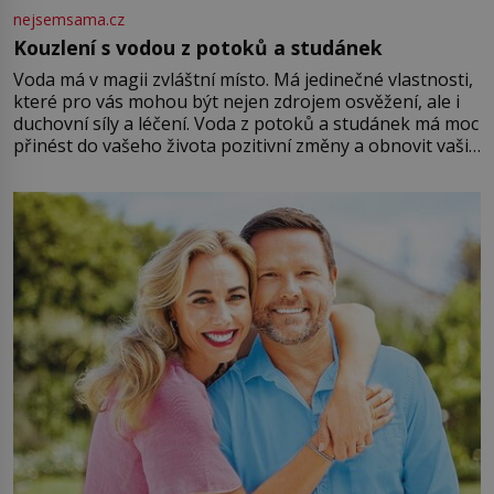
nejsemsama.cz
Kouzlení s vodou z potoků a studánek
Voda má v magii zvláštní místo. Má jedinečné vlastnosti,
které pro vás mohou být nejen zdrojem osvěžení, ale i
duchovní síly a léčení. Voda z potoků a studánek má moc
přinést do vašeho života pozitivní změny a obnovit vaši
energii. Využitím těchto přírodních zdrojů v magii
můžete obohatit své rituály a přinést do svého života
větší harmonii a klid. Je důležité