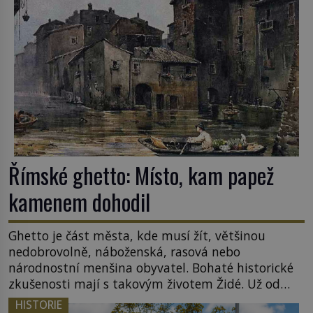
lotyšské Rigy? Casanova v Pobaltí kontaktoval
tamní zednářské lóže. Nebyl v této oblasti žádným
nováčkem, protože do zednářské […]
Římské ghetto: Místo, kam papež
kamenem dohodil
Ghetto je část města, kde musí žít, většinou
nedobrovolně, náboženská, rasová nebo
národnostní menšina obyvatel. Bohaté historické
zkušenosti mají s takovým životem Židé. Už od
středověku jsou totiž v každou chvíli nuceni v
HISTORIE