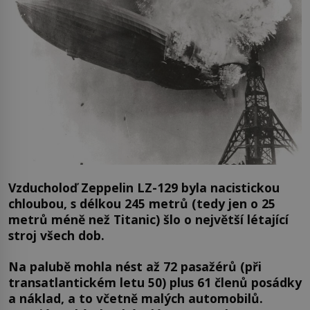
Vzducholoď Zeppelin LZ-129 byla nacistickou
chloubou, s délkou 245 metrů (tedy jen o 25
metrů méně než Titanic) šlo o největší létající
stroj všech dob.
Na palubě mohla nést až 72 pasažérů (při
transatlantickém letu 50) plus 61 členů posádky
a náklad, a to včetně malých automobilů.