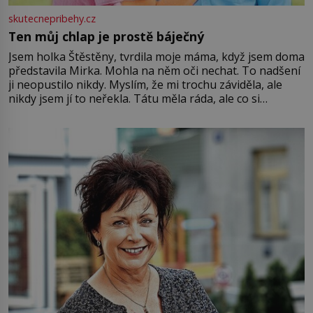
skutecnepribehy.cz
Ten můj chlap je prostě báječný
Jsem holka Štěstěny, tvrdila moje máma, když jsem doma
představila Mirka. Mohla na něm oči nechat. To nadšení
ji neopustilo nikdy. Myslím, že mi trochu záviděla, ale
nikdy jsem jí to neřekla. Tátu měla ráda, ale co si
pamatuji, tak jsme s Mirkem byli zamilovaní mnohem víc.
Jsme spolu moc rádi Tehdy byla jiná doba, když