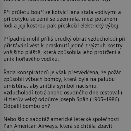
Při průletu bouří se kotvicí lana stala vodivými a
při dotyku se zemí se uzemnila, mezi potahem
lodi a její kostrou pak přeskočil elektrický výboj.
Případně mohl příliš prudký obrat vzducholodi při
přistávání vést k prasknutí jedné z výztuh kostry
vnějšího pláště, která způsobila jeho protržení a
unik hořlavého vodíku.
Řada konspirátorů je však přesvědčena, že požár
způsobil výbuch bomby, která byla na palubu
umístěna, aby zničila symbol nacismu.
Vzducholodí totiž onoho osudného dne cestoval i
Hitlerův velký odpůrce Joseph Späh (1905–1986).
Odpálil bombu on?
Nebo šlo o sabotáž americké letecké společnosti
Pan American Airways, která se chtěla zbavit