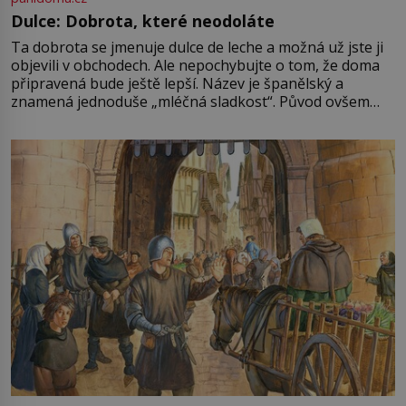
Dulce: Dobrota, které neodoláte
Ta dobrota se jmenuje dulce de leche a možná už jste ji
objevili v obchodech. Ale nepochybujte o tom, že doma
připravená bude ještě lepší. Název je španělský a
znamená jednoduše „mléčná sladkost“. Původ ovšem
není úplně jednoznačný, o autorství této receptury se
pře hned několik latinskoamerických zemí a k tomu
Francie, kde se traduje,