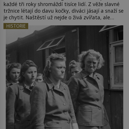
každé tři roky shromáždí tisíce lidí. Z věže slavné
tržnice létají do davu kočky, diváci jásají a snaží se
je chytit. Naštěstí už nejde o živá zvířata, ale
jenom o plyšové suvenýry. Kdysi to ale bylo jinak.
HISTORIE
Tato veselá podívaná připomíná jeden z
nejpodivnějších a zároveň nejkrutějších zvyků […]