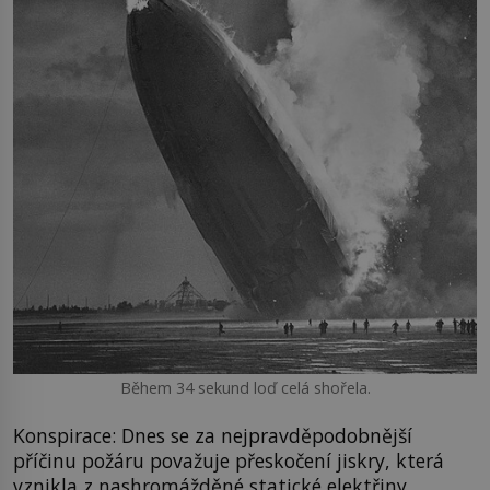
Během 34 sekund loď celá shořela.
Konspirace: Dnes se za nejpravděpodobnější
příčinu požáru považuje přeskočení jiskry, která
vznikla z nashromážděné statické elektřiny.