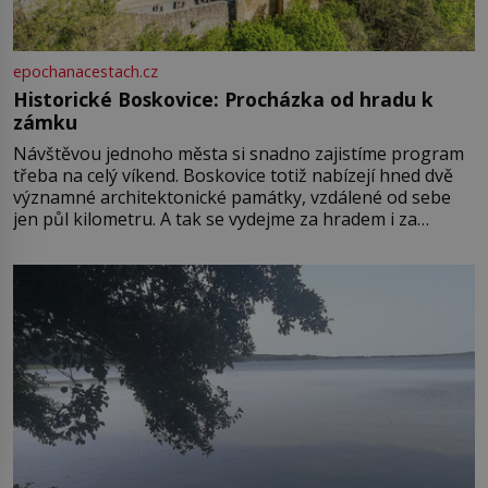
epochanacestach.cz
Historické Boskovice: Procházka od hradu k
zámku
Návštěvou jednoho města si snadno zajistíme program
třeba na celý víkend. Boskovice totiž nabízejí hned dvě
významné architektonické památky, vzdálené od sebe
jen půl kilometru. A tak se vydejme za hradem i za
zámkem do krásné jihomoravské krajiny. Trhová osada
Boskovice na okraji Drahanské vrchoviny vznikla někdy
ve13. století, a už v roce 1313 kronikáři zaznamenali