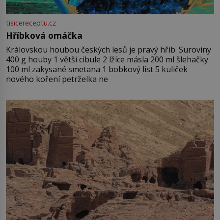
tisicereceptu.cz
Hříbková omáčka
Královskou houbou českých lesů je pravý hřib. Suroviny
400 g houby 1 větší cibule 2 lžíce másla 200 ml šlehačky
100 ml zakysané smetana 1 bobkový list 5 kuliček
nového koření petrželka ne