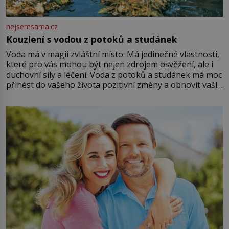
nejsemsama.cz
Kouzlení s vodou z potoků a studánek
Voda má v magii zvláštní místo. Má jedinečné vlastnosti,
které pro vás mohou být nejen zdrojem osvěžení, ale i
duchovní síly a léčení. Voda z potoků a studánek má moc
přinést do vašeho života pozitivní změny a obnovit vaši
energii. Využitím těchto přírodních zdrojů v magii
můžete obohatit své rituály a přinést do svého života
větší harmonii a klid. Je důležité