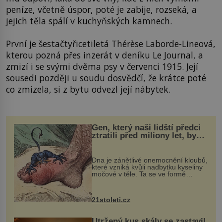
peníze, včetně úspor, poté je zabije, rozseká, a
jejich těla spálí v kuchyňských kamnech.
První je šestačtyřicetiletá Thérèse Laborde-Lineová,
kterou pozná přes inzerát v deníku Le Journal, a
zmizí i se svými dvěma psy v červenci 1915. Její
sousedi později u soudu dosvědčí, že krátce poté
co zmizela, si z bytu odvezl její nábytek.
Gen, který naši lidští předci
ztratili před miliony let, by
mohl pomoci s léčbou
„nemoci králů“
Dna je zánětlivé onemocnění kloubů,
které vzniká kvůli nadbytku kyseliny
močové v těle. Ta se ve formě
krystalků ukládá v blízkosti kloubů,
nejčastěji přitom postihuje palce na
nohou, a způsobuje bole...
21stoleti.cz
Utržený kus skály se zastavil