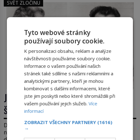
SVĚT ZLOČINU
Tyto webové stránky
používají soubory cookie.
K personalizaci obsahu, reklam a analýze
návštěvnosti používáme soubory cookie.
Informace o vašem používání našich
stránek také sdílíme s našimi reklamními a
analytickými partnery, kteří je mohou
kombinovat s dalšími informacemi, které
James Whitey Bulger: Práskač, co
jste jim poskytli nebo které shromáždili při
vašem používání jejich služeb.
Více
šel po práskačích
informací
ZOBRAZIT VŠECHNY PARTNERY
(1616)
Dlouhé roky se v USA drží mezi desítkou
→
nejhledanějších mužů a dopracuje to až na číslo
dvě – hned po Usámovi bin Ládinovi (1957–2011).