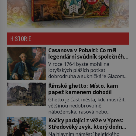
HISTORIE
Casanova v Pobaltí: Co měl
legendární svůdník společného
se svobodnými zednáři?
V roce 1764 byste mohli na
lotyšských plážích potkat
dobrodruha a sukničkáře Giacoma
Casanovu. Jeho cesta k Baltskému
Římské ghetto: Místo, kam
moři však nebyla turistickým
papež kamenem dohodil
výletem, ale ryze pracovní cestou
Ghetto je část města, kde musí žít,
se zištnými úmysly. Jaký cíl
většinou nedobrovolně,
Casanova sledoval, když se
náboženská, rasová nebo
například procházel uličkami
národnostní menšina obyvatel.
lotyšské Rigy? Casanova v Pobaltí
Kočky padající z věže v Ypres:
Bohaté historické zkušenosti mají s
kontaktoval tamní zednářské lóže.
Středověký zvyk, který dodnes
takovým životem Židé. Už od
Nebyl v této oblasti žádným
budí rozpaky
Na hlavním náměstí belgického