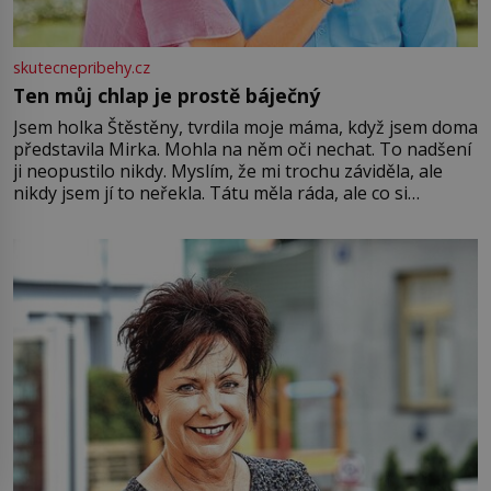
skutecnepribehy.cz
Ten můj chlap je prostě báječný
Jsem holka Štěstěny, tvrdila moje máma, když jsem doma
představila Mirka. Mohla na něm oči nechat. To nadšení
ji neopustilo nikdy. Myslím, že mi trochu záviděla, ale
nikdy jsem jí to neřekla. Tátu měla ráda, ale co si
pamatuji, tak jsme s Mirkem byli zamilovaní mnohem víc.
Jsme spolu moc rádi Tehdy byla jiná doba, když