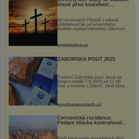
těsně před kostelem!
Ochránila ho boží síla?
30 centimetrů! Přesně v takové
vzdálenosti se od amerického
kostela zastavil obrovský 20tunový
balvan, který se v květnu 2014
nečekaně odtrhl od nedaleké skály
při její demolici. Podle místních stojí
enigmaplus.cz
...
ZÁBOŘSKÁ POUŤ 2025
Tradiční Zábořská pouť, která se
koná v neděli 7.9.2025 od 11:00
hod. u kostela v Záboří, části obce
Kly u Mělníka. V programu naleznete
komentovanou prohlídku kostela,
dobovou hudbu, řemesla, atrakce...
epochanacestach.cz
Černovická rezidence:
Pedant Hlávka kontroloval
každou cihlu
Patří mezi sedm novodobých divů