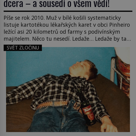
dcera – a sousedi o všem vědí!
Píše se rok 2010. Muž v bílé košili systematicky
listuje kartotékou lékařských karet v obci Pinheiro
ležící asi 20 kilometrů od farmy s podivínským
majitelem. Něco tu nesedí. Ledaže… Ledaže by ta
mladá dívka z farmy byla ne manželkou, ale
SVĚT ZLOČINU
dcerou – a všechny ty děti byly zplozené v incestu.
Na sociálním odboru jednoho z […]