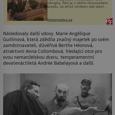
Ukrajiny. Řeč je o obřím černovickém
areálu, za jehož vznikem stál slavný
český architekt Josef Hlávka. Ten si
na něm dal mimořádně záležet. Jeho
stavební plány by při ...
historyplus.cz
Následovaly další vdovy. Marie-Angélique
Guillinová, která zdědila značný majetek po svém
zaměstnavateli, důvěřivá Berthe Héonová,
atraktivní Anna Collombová, hledající otce pro
svou nemanželskou dceru, temperamentní
devatenáctiletá Andrée Babelayová a další.