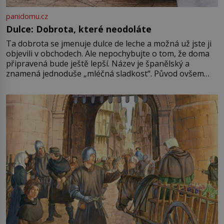
panidomu.cz
Dulce: Dobrota, které neodoláte
Ta dobrota se jmenuje dulce de leche a možná už jste ji
objevili v obchodech. Ale nepochybujte o tom, že doma
připravená bude ještě lepší. Název je španělský a
znamená jednoduše „mléčná sladkost“. Původ ovšem
není úplně jednoznačný, o autorství této receptury se
pře hned několik latinskoamerických zemí a k tomu
Francie, kde se traduje,