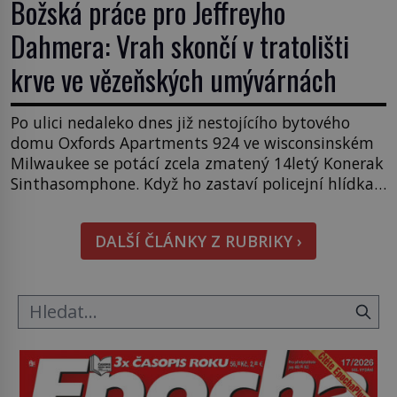
Božská práce pro Jeffreyho
Dahmera: Vrah skončí v tratolišti
krve ve vězeňských umývárnách
Po ulici nedaleko dnes již nestojícího bytového
domu Oxfords Apartments 924 ve wisconsinském
Milwaukee se potácí zcela zmatený 14letý Konerak
Sinthasomphone. Když ho zastaví policejní hlídka,
ochable jí nadiktuje adresu „jeho kamaráda“.
Strážníci ho dopraví zpět do udaného bytu. Oním
DALŠÍ ČLÁNKY Z RUBRIKY ›
„kamarádem“ je ovšem jeden z nejslavnějších
vrahů, Jeffrey Dahmer (1960–1994). Je 27. května
1991. […]