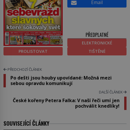
Email
PŘEDPLATNÉ
ELEKTRONICKÉ
PROLISTOVAT
TIŠTĚNÉ
PŘEDCHOZÍ ČLÁNEK
Po dešti jsou houby upovídané: Možná mezi
sebou opravdu komunikují
DALŠÍ ČLÁNEK
České kořeny Petera Falka: V naší řeči umí jen
pochválit knedlíky!
SOUVISEJÍCÍ ČLÁNKY