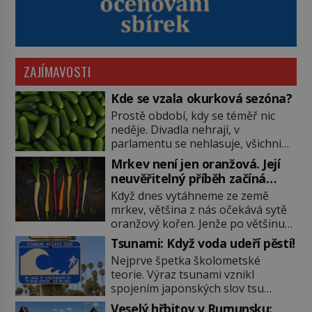
ZAJÍMAVOSTI
Kde se vzala okurková sezóna?
Prostě období, kdy se téměř nic
neděje. Divadla nehrají, v
parlamentu se nehlasuje, všichni
jsou na dovolené a média tak
Mrkev není jen oranžová. Její
nemají o čem mluvit a psát. A
neuvěřitelný příběh začíná
vymýšlejí si proto témata, které
fialovou barvou
Když dnes vytáhneme ze země
nikoho nezajímají. Proč je však ona
mrkev, většina z nás očekává sytě
letní doba spojovaná zrovna s
oranžový kořen. Jenže po většinu
okurkami? Okurkovou sezónu
své historie je mrkev všechno
známe už od poloviny 19. století,
Tsunami: Když voda udeří pěstí!
možné, jen ne oranžová. Je fialová,
ovšem jako Češi […]
Nejprve špetka školometské
žlutá, bílá, někdy dokonce téměř
teorie. Výraz tsunami vznikl
černá. Až díky stovkám let
spojením japonských slov tsu
pečlivého šlechtění se z ní stává
(přístav) a nami (vlna). Jedná se o
zelenina, bez které si českou
Veselý hřbitov v Rumunsku: