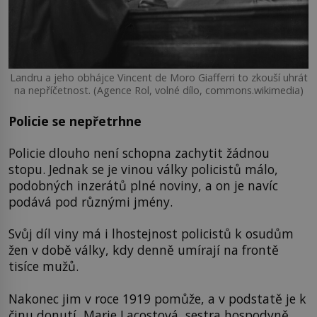
Landru a jeho obhájce Vincent de Moro Giafferri to zkouší uhrát
na nepříčetnost. (Agence Rol, volné dílo, commons.wikimedia)
Policie se nepřetrhne
Policie dlouho není schopna zachytit žádnou
stopu. Jednak se je vinou války policistů málo,
podobných inzerátů plné noviny, a on je navíc
podává pod různými jmény.
Svůj díl viny má i lhostejnost policistů k osudům
žen v době války, kdy denně umírají na frontě
tisíce mužů.
Nakonec jim v roce 1919 pomůže, a v podstatě je k
činu donutí, Marie Lacostová, sestra hospodyně