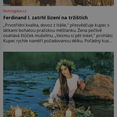
historyplus.cz
Ferdinand I. zatrhl šizení na tržištích
„Prvotřídní kvalita, dovoz z Itálie,“ přesvědčuje kupec s
látkami bohatou pražskou měšťanku. Žena pečlivě
osahává štůček mušelínu. „Vezmu si pět loket,“ prohlásí.
Kupec rychle naměří požadovanou délku. Pořádný kus
mu přitom zůstane za prsty… „Na šaty ho bude málo,
milostpaní. Stačí jenom na sukni,“ zhodnotí švadlena
množství růžového mušelínu. „Ošidili vás, podívejte.“
Vezme do ruky dřevěnou