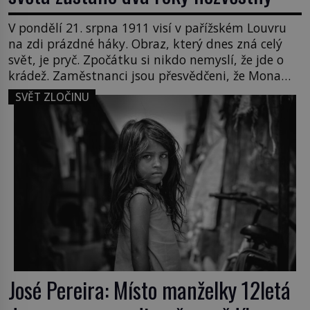
V pondělí 21. srpna 1911 visí v pařížském Louvru
na zdi prázdné háky. Obraz, který dnes zná celý
svět, je pryč. Zpočátku si nikdo nemyslí, že jde o
krádež. Zaměstnanci jsou přesvědčeni, že Mona
Lisa je jen v restaurátorské dílně nebo u fotografa.
SVĚT ZLOČINU
Když se ukáže pravda, propukne jeden z největších
honů na zloděje v […]
José Pereira: Místo manželky 12letá