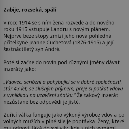
Zabije, rozseká, spálí
V roce 1914 se s ním žena rozvede a do nového
roku 1915 vstupuje Landru s novým plánem.
Nejprve beze stopy zmizí jeho nová pohledná
přítelkyně Jeanne Cuchetová (1876-1915) a její
šestnáctiletý syn André.
Poté si začne do novin pod různými jmény dávat
inzeráty jako:
„Vdovec, seriózní a pohybující se v dobré společnosti,
stár 43 let, se slušným příjmem, přeje si potkat vdovu
s vyhlídkou na uzavření sňatku.“
Že takový inzerát
nezůstane bez odpovědi je jisté.
Zuřící válka funguje jako výkoný výrobce vdov a po
volných mužích v plné síle je poptávka. Ženy, které
mu odpoví, láká do své vily, kde z nich vymámí