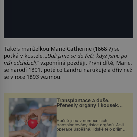
Také s manželkou Marie-Catherine (1868-?) se
potká v kostele.
„Dali jsme se do řeči, když jsme po
mši odcházeli,“
vzpomíná později. První dítě, Marie,
se narodí 1891, poté co Landru narukuje a dřív než
se v roce 1893 vezmou.
Transplantace a duše.
Přenesly orgány i kousek
osobnosti dárce?
Ročně jsou v nemocnicích
transplantovány tisíce orgánů. Je-li
operace úspěšná, lidské tělo přijme
darovaný orgán za své a pacient