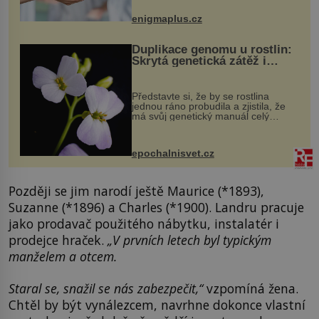
může vést plnohodnotný život. Ale co
když při transplantaci nepřijímám...
enigmaplus.cz
Duplikace genomu u rostlin:
Skrytá genetická zátěž i
evoluční výhoda
Představte si, že by se rostlina
jednou ráno probudila a zjistila, že
má svůj genetický manuál celý
dvakrát. Přesně to se občas v
přírodě stane – a podle nového
výzkumu to může být pro druhy
epochalnisvet.cz
vstupenka...
Později se jim narodí ještě Maurice (*1893),
Suzanne (*1896) a Charles (*1900). Landru pracuje
jako prodavač použitého nábytku, instalatér i
prodejce hraček.
„V prvních letech byl typickým
manželem a otcem.
Staral se, snažil se nás zabezpečit,“
vzpomíná žena.
Chtěl by být vynálezcem, navrhne dokonce vlastní