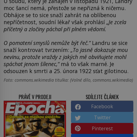
U soudu, který je zahájen v listopadu 1921, Landry
moc šancí nemá, přestože se nepřizná k ničemu.
Obhájce se to sice snaží zahrát na oblíbenou
nepříčetnost, soudní lékař však prohlásí
„Je zcela
příčetný a zločiny páchal při plném vědomí.
O pomatení smyslů nemůže být řeč.“
Landru se sice
snaží kontrovat tvrzením:
„To jasně dokazuje mou
nevinu, protože vraždy z jakých mě obviňujete mohl
spáchat jenom šílenec,“
má to však marné. Je
odsouzen k smrti a 25. února 1922 sťat gilotinou.
Foto: commons.wikimedia titulka: (Volné dílo, commons.wikimedia)
PRÁVĚ V PRODEJI
SDÍLEJTE ČLÁNEK
Facebook
Twitter
Pinterest