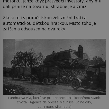
motorku, jenže když přesvědčí investory, aby mu
dali peníze na továrnu, shrábne je a zmizí.
Zkusí to i s příměstskou železniční tratí a
automatickou dětskou hračkou. Místo toho je
zatčen a odsouzen na dva roky.
Landruova vila, která se pro mnohé stala konečnou stanící
života. (Agence de presse Meurisse, volné dílo,
commons.wikimedia)