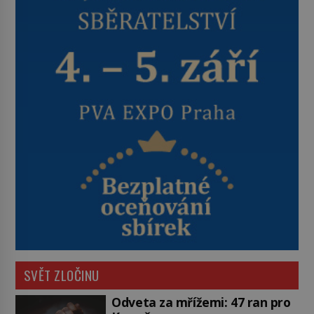
SVĚT ZLOČINU
Odveta za mřížemi: 47 ran pro