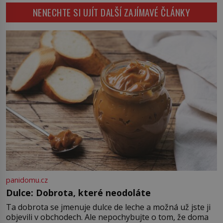
však přichází smrt. Poslední
[…]
NENECHTE SI UJÍT DALŠÍ ZAJÍMAVÉ ČLÁNKY
mužský potomek rodu
Přemyslovců padá rukou vraha a
české dějiny se během jediného
dne obracejí naruby. Ani po více
než sedmi stech letech není jisté,
kdo tehdy vraždil, a právě to činí
[…]
panidomu.cz
Dulce: Dobrota, které neodoláte
Ta dobrota se jmenuje dulce de leche a možná už jste ji
objevili v obchodech. Ale nepochybujte o tom, že doma