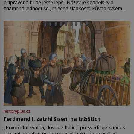
připravená bude ještě lepší. Název je španělský a
znamená jednoduše „mléčná sladkost“. Původ ovšem
není úplně jednoznačný, o autorství této receptury se
pře hned několik latinskoamerických zemí a k tomu
Francie, kde se traduje,
historyplus.cz
Ferdinand I. zatrhl šizení na tržištích
„Prvotřídní kvalita, dovoz z Itálie,“ přesvědčuje kupec s
látkami bohatou pražskou měšťanku. Žena pečlivě