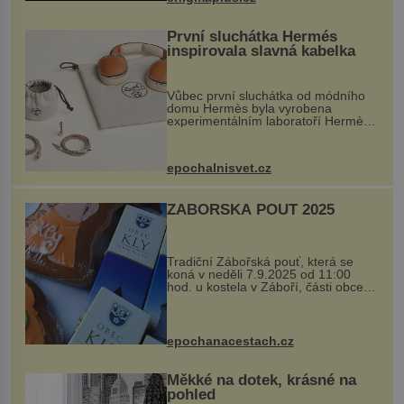
...
První sluchátka Hermés
inspirovala slavná kabelka
Vůbec první sluchátka od módního
domu Hermès byla vyrobena
experimentálním laboratoří Hermès
Ateliers Horizons. Elegantní gadget
si vyžádal dva roky vývoje a chlubí
se ručně šitou hovězí kůží a
epochalnisvet.cz
kovový...
ZÁBOŘSKÁ POUŤ 2025
Tradiční Zábořská pouť, která se
koná v neděli 7.9.2025 od 11:00
hod. u kostela v Záboří, části obce
Kly u Mělníka. V programu naleznete
komentovanou prohlídku kostela,
dobovou hudbu, řemesla, atrakce...
epochanacestach.cz
Měkké na dotek, krásné na
pohled