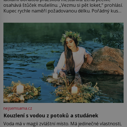
osahává štůček mušelínu. „Vezmu si pět loket,“ prohlásí.
Kupec rychle naměří požadovanou délku. Pořádný kus
mu přitom zůstane za prsty… „Na šaty ho bude málo,
milostpaní. Stačí jenom na sukni,“ zhodnotí švadlena
množství růžového mušelínu. „Ošidili vás, podívejte.“
Vezme do ruky dřevěnou
nejsemsama.cz
Kouzlení s vodou z potoků a studánek
Voda má v magii zvláštní místo. Má jedinečné vlastnosti,