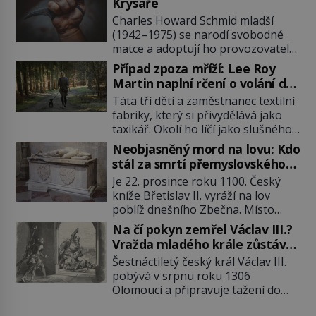
Krysaře
Charles Howard Schmid mladší
(1942–1975) se narodí svobodné
matce a adoptují ho provozovatelé
pečovatelského domu Charles a
Případ zpoza mříží: Lee Roy
Katharine Schmidovi. Synek jim
Martin naplní rčení o volání do
mnoho radosti nepřinese. Mezi
lesa
Táta tří dětí a zaměstnanec textilní
přáteli v arizonském Tusconu se
fabriky, který si přivydělává jako
mu přezdívá Krysař. Je to pohledný
taxikář. Okolí ho líčí jako slušného
a charismatický mladík, kterému to
člověka. To je Lee Roy Martin
ve škole dvakrát nejde. Exceluje ale
Neobjasněný mord na lovu: Kdo
(1937–1972), jinak též Škrtič z
v tělocviku. Škola si díky němu
stál za smrtí přemyslovského
Gaffney, městečka v Jižní Karolíně.
může vystavit […]
knížete Břetislava II.?
Je 22. prosince roku 1100. Český
Mezi lety 1967 až 1968 zavraždí dvě
kníže Břetislav II. vyráží na lov
ženy a dvě dívky. Dne 20. května
poblíž dnešního Zbečna. Místo
1967 znásilní a zavraždí 32letou
návratu na Pražský hrad však
Annie Lucille Dedmondovou. […]
Na čí pokyn zemřel Václav III.?
přichází smrt. Muž na něj zaútočí
Vražda mladého krále zůstává
kopím a panovník svým zraněním
po 720 letech nevyřešenou
Šestnáctiletý český král Václav III.
podlehne. Kdo atentát zosnoval a
záhadou
pobývá v srpnu roku 1306
proč? Odpověď neznají ani historici
Olomouci a připravuje tažení do
po více než devíti stech letech.
Polska. Místo vojenského triumfu
Zimní les je tichý a pokrytý sněhem.