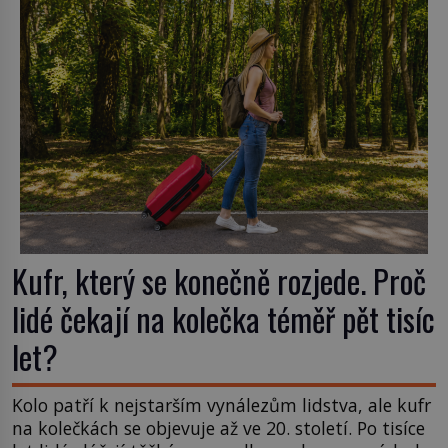
příchuť. Právě tahle drobná nepříjemnost přivede
amerického výrobce cigaretových náustků k
nápadu, který změní způsob pití po celém […]
Kufr, který se konečně rozjede. Proč
lidé čekají na kolečka téměř pět tisíc
let?
Kolo patří k nejstarším vynálezům lidstva, ale kufr
na kolečkách se objevuje až ve 20. století. Po tisíce