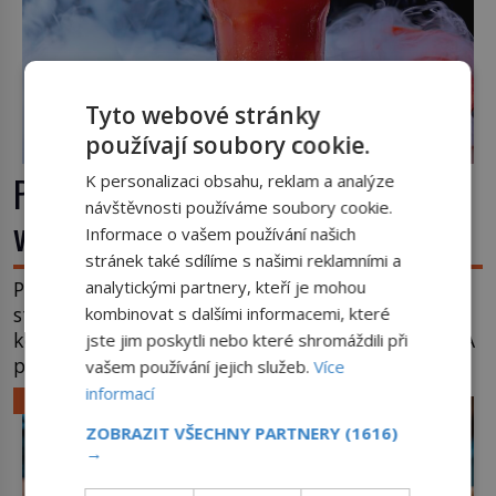
Tyto webové stránky
používají soubory cookie.
Příběhy slavných koktejlů: Kde se
K personalizaci obsahu, reklam a analýze
návštěvnosti používáme soubory cookie.
vzal Manhattan a Bloody Mary?
Informace o vašem používání našich
stránek také sdílíme s našimi reklamními a
analytickými partnery, kteří je mohou
Promíchejte whiskey, červený vermut, několik
střiků koktejlových bitters a led, sceďte, ozdobte
kombinovat s dalšími informacemi, které
koktejlovou třešinkou a tadá… Manhattan je tu! A
jste jim poskytli nebo které shromáždili při
pokud to má být skutečně on, dejte si pozor, ať
vašem používání jejich služeb.
Více
místo klasické americké rye whiskey či klidně
informací
LIFESTYLE
bourbonu nepoužijete skotskou whisku. Co se
ZOBRAZIT VŠECHNY PARTNERY
(1616)
stane? Inu, koktejl bude stále skvělý, ale už to
→
nebude Manhattan ale […]