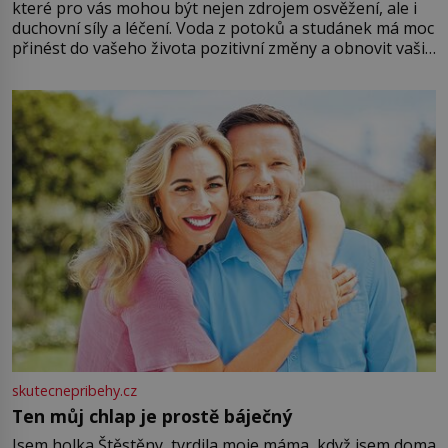
které pro vás mohou být nejen zdrojem osvěžení, ale i
duchovní síly a léčení. Voda z potoků a studánek má moc
přinést do vašeho života pozitivní změny a obnovit vaši
energii. Využitím těchto přírodních zdrojů v magii
můžete obohatit své rituály a přinést do svého života
větší harmonii a klid. Je důležité
skutecnepribehy.cz
Ten můj chlap je prostě báječný
Jsem holka Štěstěny, tvrdila moje máma, když jsem doma