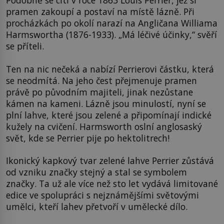
Podobně se cítí v roce 1863 Louis Perrier, jež si
pramen zakoupí a postaví na místě lázně. Při
procházkách po okolí narazí na Angličana Williama
Harmswortha (1876-1933). „Má léčivé účinky,“ svěří
se příteli.
Ten na nic nečeká a nabízí Perrierovi částku, která
se neodmítá. Na jeho čest přejmenuje pramen
právě po původním majiteli, jinak nezůstane
kámen na kameni. Lázně jsou minulostí, nyní se
plní lahve, které jsou zelené a připomínají indické
kužely na cvičení. Harmsworth oslní anglosaský
svět, kde se Perrier pije po hektolitrech!
Ikonický kapkový tvar zelené lahve Perrier zůstává
od vzniku značky stejný a stal se symbolem
značky. Ta už ale více než sto let vydává limitované
edice ve spolupráci s nejznámějšími světovými
umělci, kteří lahev přetvoří v umělecké dílo.