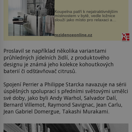
Koupelna patří k nejatraktivnějším
místnostem v bytě, vedle ložnice
slouží jako místo pro relaxaci a
odpočinek. Koupelnový textil –
ručníky, osušky a koberečky –
mohou jako mávnutím kouzelného
rezidenceonline.cz
proutku...
Proslavil se například několika variantami
průhledných jídelních židlí, z produktového
designu je známá jeho kolekce kohoutkových
baterií či odšťavňovač citrusů.
Spojení Perrier a Philippe Starcka navazuje na sérii
úspěšných spoluprací s předními světovými umělci
své doby, jako byli Andy Warhol, Salvador Dalí,
Bernard Villemot, Raymond Savignac, Jean Carlu,
Jean Gabriel Domergue, Takashi Murakami.