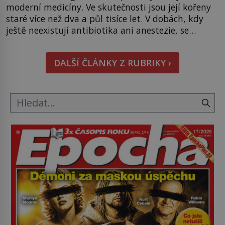
moderní medicíny. Ve skutečnosti jsou její kořeny
staré více než dva a půl tisíce let. V dobách, kdy
ještě neexistují antibiotika ani anestezie, se
odvážní lékaři pokoušejí vracet lidem tváře
znetvořené válkou, tresty nebo nehodami. Jejich
DALŠÍ ČLÁNKY Z RUBRIKY ›
metody jsou překvapivě promyšlené a některé
principy používají chirurgové dodnes. Úplně první
[…]