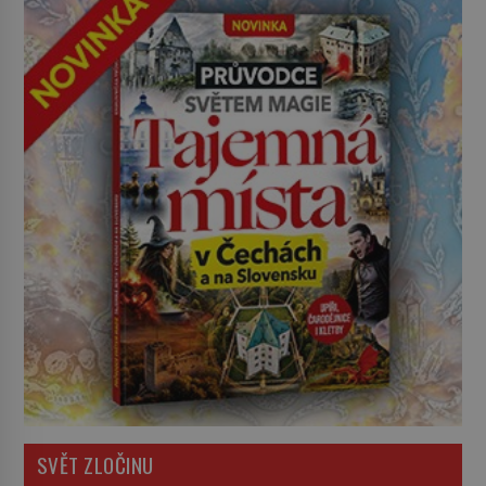
SVĚT ZLOČINU