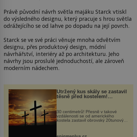
Právě původní návrh světla majáku Starck vtiskl
do výsledného designu, který pracuje s hrou světla
odrážejícího se od lahve po dopadu na její povrch.
Starck se ve své práci věnuje mnoha odvětvím
designu, přes produktový design, módní
návrhářství, interiéry až po architekturu. Jeho
návrhy jsou proslulé jednoduchostí, ale zároveň
moderním nádechem.
Utržený kus skály se zastavil
těsně před kostelem!
Ochránila ho boží síla?
30 centimetrů! Přesně v takové
vzdálenosti se od amerického
kostela zastavil obrovský 20tunový
balvan, který se v květnu 2014
nečekaně odtrhl od nedaleké skály
při její demolici. Podle místních stojí
enigmaplus.cz