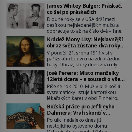
James Whitey Bulger: Práskač,
co šel po práskačích
Dlouhé roky se v USA drží mezi
desítkou nejhledanějších mužů a
dopracuje to až na číslo dvě – hned
po Usámovi bin Ládinovi (1957–
Krádež Mony Lisy: Nejslavnější
2011). To je James „Whitey“ Bulger
obraz světa zůstane dva roky
(1929–2018) viněný ze spoluúčasti
nezvěstný
V pondělí 21. srpna 1911 visí v
na 19 vraždách, vydírání a lichvy. A
pařížském Louvru na zdi prázdné
samozřejmě, krom toho je ještě
háky. Obraz, který dnes zná celý
drogový dealer, který neváhá
svět, je pryč. Zpočátku si nikdo
odstranit z cesty všechny práskače,
José Pereira: Místo manželky
nemyslí, že jde o krádež.
zatímco […]
12letá dcera – a sousedi o všem
Zaměstnanci jsou přesvědčeni, že
vědí!
Píše se rok 2010. Muž v bílé košili
Mona Lisa je jen v restaurátorské
systematicky listuje kartotékou
dílně nebo u fotografa. Když se
lékařských karet v obci Pinheiro
ukáže pravda, propukne jeden z
ležící asi 20 kilometrů od farmy s
největších honů na zloděje v […]
Božská práce pro Jeffreyho
podivínským majitelem. Něco tu
Dahmera: Vrah skončí v
nesedí. Ledaže… Ledaže by ta
tratolišti krve ve vězeňských
Po ulici nedaleko dnes již
mladá dívka z farmy byla ne
umývárnách
nestojícího bytového domu
manželkou, ale dcerou – a všechny
Oxfords Apartments 924 ve