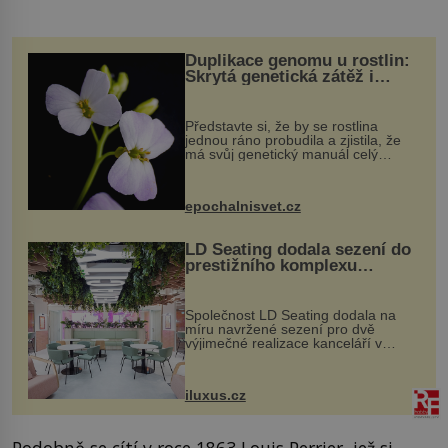
Duplikace genomu u rostlin:
Skrytá genetická zátěž i
evoluční výhoda
Představte si, že by se rostlina
jednou ráno probudila a zjistila, že
má svůj genetický manuál celý
dvakrát. Přesně to se občas v
přírodě stane – a podle nového
výzkumu to může být pro druhy
epochalnisvet.cz
vstupenka...
LD Seating dodala sezení do
prestižního komplexu
MediaCityUK v Salfordu
Společnost LD Seating dodala na
míru navržené sezení pro dvě
výjimečné realizace kanceláří v
areálu MediaCityUK v anglickém
Salfordu – konkrétně do budov Blue
Tower a Orange Tower. Komplex
iluxus.cz
budov Media...