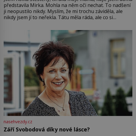
představila Mirka. Mohla na něm oči nechat. To nadšení
ji neopustilo nikdy. Myslím, že mi trochu záviděla, ale
nikdy jsem jí to neřekla. Tátu měla ráda, ale co si
pamatuji, tak jsme s Mirkem byli zamilovaní mnohem víc.
Jsme spolu moc rádi Tehdy byla jiná doba, když
nasehvezdy.cz
Září Svobodová díky nové lásce?