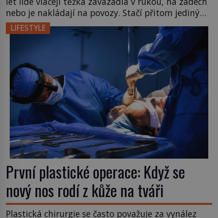
let lidé vláčejí těžká zavazadla v rukou, na zádech
nebo je nakládají na povozy. Stačí přitom jediný
nápad, připevnit ke kufru kolečka. Jenže právě ten
LIFESTYLE
nikdo dlouho nedostane. Až jednou se na letišti
ozve věta, která změní […]
První plastické operace: Když se
nový nos rodí z kůže na tváři
Plastická chirurgie se často považuje za vynález