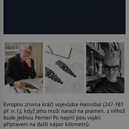
Evropou zrovna kráčí vojevůdce Hannibal (247-181
př. n. l.), když jeho muži narazí na pramen, z něhož
bude jednou Perrier! Po napití jsou vojáci
připraveni na další nápor kilometrů.