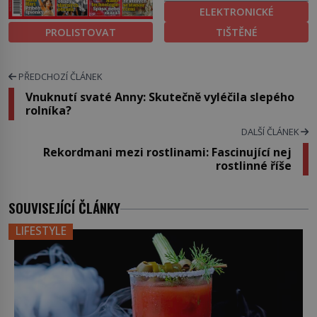
ELEKTRONICKÉ
PROLISTOVAT
TIŠTĚNÉ
PŘEDCHOZÍ ČLÁNEK
Vnuknutí svaté Anny: Skutečně vyléčila slepého
rolníka?
DALŠÍ ČLÁNEK
Rekordmani mezi rostlinami: Fascinující nej
rostlinné říše
SOUVISEJÍCÍ ČLÁNKY
LIFESTYLE