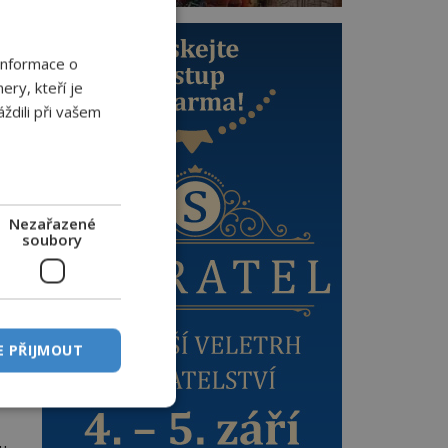
l
Informace o
ery, kteří je
ždili při vašem
t
é
Nezařazené
soubory
E PŘIJMOUT
y