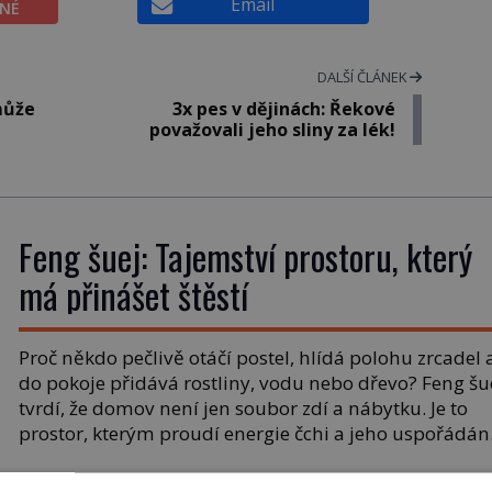
Email
ĚNÉ
DALŠÍ ČLÁNEK
 může
3x pes v dějinách: Řekové
považovali jeho sliny za lék!
Feng šuej: Tajemství prostoru, který
má přinášet štěstí
Proč někdo pečlivě otáčí postel, hlídá polohu zrcadel 
do pokoje přidává rostliny, vodu nebo dřevo? Feng šu
tvrdí, že domov není jen soubor zdí a nábytku. Je to
prostor, kterým proudí energie čchi a jeho uspořádán
může ovlivňovat, jak se v něm člověk cítí. Feng šuej 
kořeny ve staré Číně a jeho historie […]