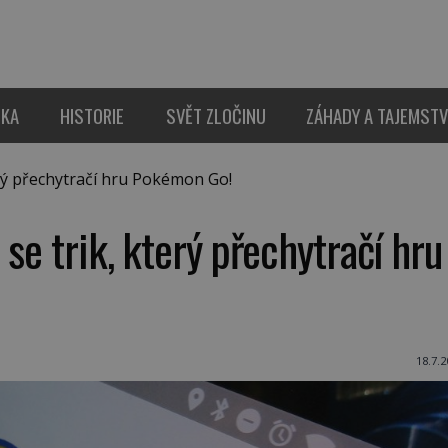
IKA
HISTORIE
SVĚT ZLOČINU
ZÁHADY A TAJEMSTV
rý přechytračí hru Pokémon Go!
se trik, který přechytračí hru
18.7.2