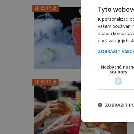
LIFESTYLE
Tyto webové
K personalizaci o
vašem používání na
mohou kombinovat 
používání jejich s
ZOBRAZIT VŠE
Nezbytně nutn
soubory
LIFESTYLE
ZOBRAZIT P