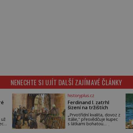
NENECHTE SI UJÍT DALŠÍ ZAJÍMAVÉ ČLÁNKY
historyplus.cz
ré
Ferdinand I. zatrhl
šizení na tržištích
„Prvotřídní kvalita, dovoz z
 už
Itálie,“ přesvědčuje kupec
ech.
s látkami bohatou
m,
pražskou měšťanku. Žena
ude
pečlivě osahává štůček