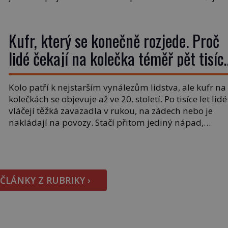
nápoji dodávají travnatou příchuť. Právě tahle drobn
nepříjemnost přivede amerického výrobce cigaretový
náustků k nápadu, který změní způsob pití po celém
Kufr, který se konečně rozjede. Proč
[…]
lidé čekají na kolečka téměř pět tisíc
let?
Kolo patří k nejstarším vynálezům lidstva, ale kufr na
kolečkách se objevuje až ve 20. století. Po tisíce let lidé
vláčejí těžká zavazadla v rukou, na zádech nebo je
nakládají na povozy. Stačí přitom jediný nápad,
připevnit ke kufru kolečka. Jenže právě ten nikdo
dlouho nedostane. Až jednou se na letišti ozve věta,
která změní […]
 ČLÁNKY Z RUBRIKY ›