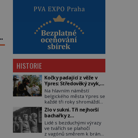
á
ch
HISTORIE
Kočky padající z věže v
Ypres: Středověký zvyk,
který dodnes budí
Na hlavním náměstí
rozpaky
belgického města Ypres se
každé tři roky shromáždí
tisíce lidí. Z věže slavné
Zlo v sukni. Tři nejhorší
tržnice létají do davu
bachařky z
kočky, diváci jásají a snaží
koncentračních táborů
Lidé s bezduchými výrazy
se je chytit. Naštěstí už
ve tvářích se plahočí
nejde o živá zvířata, ale
z vagónů směrem k bráně
jenom o plyšové suvenýry.