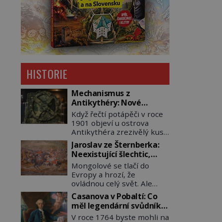
HISTORIE
Mechanismus z
Antikythéry: Nové
výzkumy odhalují další
Když řečtí potápěči v roce
překvapení o starověkém
1901 objeví u ostrova
počítači
Antikythéra zrezivělý kus
bronzu, nikdo netuší, že
Jaroslav ze Šternberka:
drží v rukou jeden z
Neexistující šlechtic,
nejúžasnějších vynálezů
který z Moravy vyžene
Mongolové se tlačí do
starověku. Až moderní
Mongoly
Evropy a hrozí, že
rentgenové tomografy
ovládnou celý svět. Ale
odhalí desítky ozubených
naštěstí jim v samotném
kol ukrytých uvnitř.
Casanova v Pobaltí: Co
srdci Evropy stojí v cestě
Mechanismus z
měl legendární svůdník
malé, ale silné království,
Antikythéry je dnes
společného se
V roce 1764 byste mohli na
které dokáže dobyvatelské
považován za nejstarší