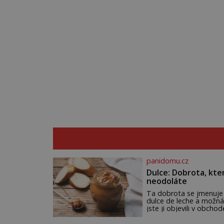
panidomu.cz
Dulce: Dobrota, kte
neodoláte
Ta dobrota se jmenuje
dulce de leche a možná
jste ji objevili v obchod
Ale nepochybujte o to
že doma připravená b