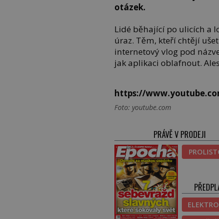
otázek.
Lidé běhající po ulicích a 
úraz. Těm, kteří chtějí uše
internetový vlog pod názv
jak aplikaci oblafnout. Al
https://www.youtube.c
Foto: youtube.com
PRÁVĚ V PRODEJI
PROLIS
PŘEDPL
ELEKTRO