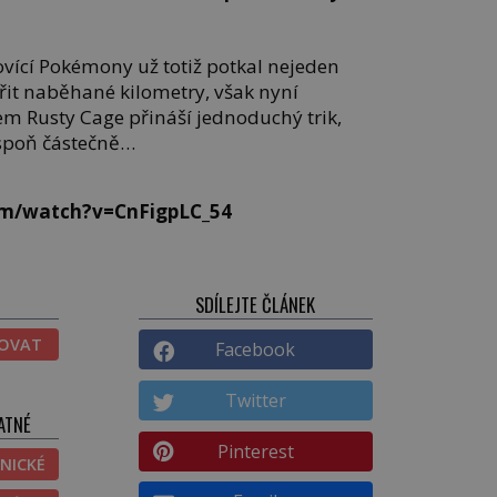
lovící Pokémony už totiž potkal nejeden
třit naběhané kilometry, však nyní
em Rusty Cage přináší jednoduchý trik,
espoň částečně…
om/watch?v=CnFigpLC_54
SDÍLEJTE ČLÁNEK
TOVAT
Facebook
Twitter
ATNÉ
Pinterest
NICKÉ