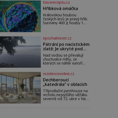
tisicereceptu.cz
a léčení. Voda z potoků a
studánek má moc přinést
Hříbková omáčka
do vašeho života pozitivní
Královskou houbou
změny a obnovit vaši
českých lesů je pravý hřib.
energii. Využitím těchto
Suroviny 400 g houby 1
přírodních zdrojů v magii
větší cibule 2 lžíce másla
můžete obohatit své
200 ml šlehačky 100 ml
rituály a přinést do svého
zakysané smetana 1
života větší harmonii a klid.
epochalnisvet.cz
bobkový list 5 kuliček
Je důležité
nového koření petrželka ne
Pátrání po nacistickém
zlatě: Je ukryté pod
hladinou německého
Nad vodou se převalují
jezera?
chuchvalce mlhy, ze
kterých se náhle vynoří
siluety několika člunů. Mají
velmi podivnou posádku.
rezidenceonline.cz
Dobře živení, po zuby
ozbrojení muži v černých
Dechberoucí
uniformách a na straně
„katedrála“ v oblacích
druhé: zubožená těla
oblečená v chatrných
Třípodlažní penthouse na
vězeňských hadrech. Co
vrcholu nejvyššího věžáku
tato přízračná scéna
severně od 72. ulice v New
znamená? Je jaro roku
Yorku „patřil“ jednomu z
1945, druhá světová válka
protagonistů populárního
se chýlí ke konci. Jezero
seriálu, mapujícího život
Stolpsee
milionářské rodiny