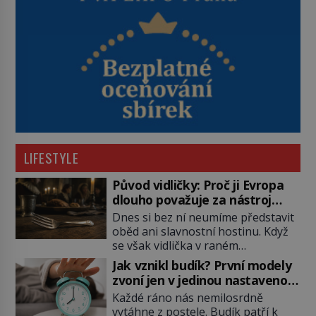
LIFESTYLE
Původ vidličky: Proč ji Evropa
dlouho považuje za nástroj
samotného satana?
Dnes si bez ní neumíme představit
oběd ani slavnostní hostinu. Když
se však vidlička v raném
středověku objevuje na evropských
Jak vznikl budík? První modely
stolech, vzbuzuje pohoršení,
zvoní jen v jedinou nastavenou
posměch i strach. Mnozí duchovní ji
hodinu
Každé ráno nás nemilosrdně
označují za projev pýchy a
vytáhne z postele. Budík patří k