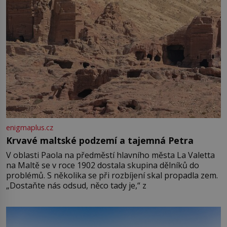
enigmaplus.cz
Krvavé maltské podzemí a tajemná Petra
V oblasti Paola na předměstí hlavního města La Valetta
na Maltě se v roce 1902 dostala skupina dělníků do
problémů. S několika se při rozbíjení skal propadla zem.
„Dostaňte nás odsud, něco tady je,“ z