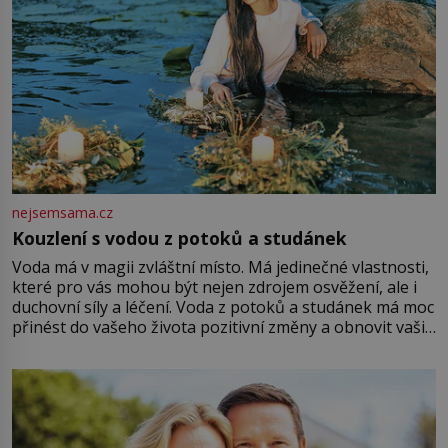
nejsemsama.cz
Kouzlení s vodou z potoků a studánek
Voda má v magii zvláštní místo. Má jedinečné vlastnosti,
které pro vás mohou být nejen zdrojem osvěžení, ale i
duchovní síly a léčení. Voda z potoků a studánek má moc
přinést do vašeho života pozitivní změny a obnovit vaši
energii. Využitím těchto přírodních zdrojů v magii
můžete obohatit své rituály a přinést do svého života
větší harmonii a klid. Je důležité