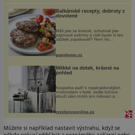
Balkánské recepty, dobroty z
dovolené
Měli jste se krásně, ochutnali jste
zajímavé pokrmy a rádi byste si ten
zážitek zopakovali? Není nic
snazšího. Pljeskavica (10 porcí)
Možná jste ji ochutnali na dovolené v
bývalé Jugoslávii, lze ji vi...
panidomu.cz
Měkké na dotek, krásné na
pohled
Koupelna patří k nejatraktivnějším
místnostem v bytě, vedle ložnice
slouží jako místo pro relaxaci a
odpočinek. Koupelnový textil –
ručníky, osušky a koberečky –
mohou jako mávnutím kouzelného
rezidenceonline.cz
proutku...
Můžete si například nastavit výstrahu, když se
někdo pokusí přihlásit z neznámého zařízení nebo