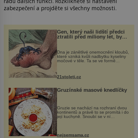
řadu dalších funkcí. Rozklikněte si nastavení
zabezpečení a projděte si všechny možnosti.
Gen, který naši lidští předci
ztratili před miliony let, by
mohl pomoci s léčbou
„nemoci králů“
Dna je zánětlivé onemocnění kloubů,
které vzniká kvůli nadbytku kyseliny
močové v těle. Ta se ve formě
krystalků ukládá v blízkosti kloubů,
nejčastěji přitom postihuje palce na
nohou, a způsobuje bole...
21stoleti.cz
Gruzínské masové knedlíčky
Gruzie se nachází na rozhraní dvou
kontinentů a právě to se promítá i do
její kuchyně. Snoubí se v ní
evropské a asijské chutě a díky tomu
vznikají rozmanité a chuťově bohaté
pokrmy, které rozhodně st...
nejsemsama.cz