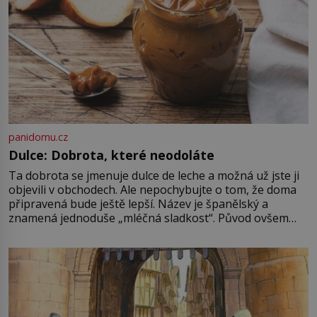
panidomu.cz
Dulce: Dobrota, které neodoláte
Ta dobrota se jmenuje dulce de leche a možná už jste ji
objevili v obchodech. Ale nepochybujte o tom, že doma
připravená bude ještě lepší. Název je španělský a
znamená jednoduše „mléčná sladkost“. Původ ovšem
není úplně jednoznačný, o autorství této receptury se
pře hned několik latinskoamerických zemí a k tomu
Francie, kde se traduje,