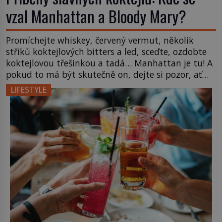
vzal Manhattan a Bloody Mary?
Promíchejte whiskey, červený vermut, několik
střiků koktejlových bitters a led, sceďte, ozdobte
koktejlovou třešinkou a tadá… Manhattan je tu! A
pokud to má být skutečně on, dejte si pozor, ať
místo klasické americké rye whiskey či klidně
LIFESTYLE
bourbonu nepoužijete skotskou whisku. Co se
stane? Inu, koktejl bude stále skvělý, ale už to
nebude Manhattan ale […]