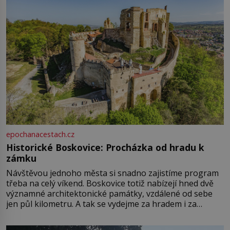
epochanacestach.cz
Historické Boskovice: Procházka od hradu k
zámku
Návštěvou jednoho města si snadno zajistíme program
třeba na celý víkend. Boskovice totiž nabízejí hned dvě
významné architektonické památky, vzdálené od sebe
jen půl kilometru. A tak se vydejme za hradem i za
zámkem do krásné jihomoravské krajiny. Trhová osada
Boskovice na okraji Drahanské vrchoviny vznikla někdy