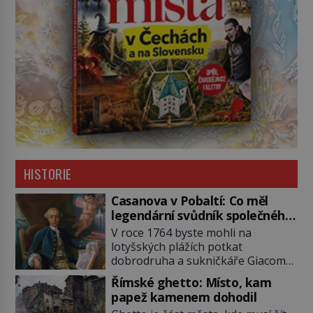
HISTORIE
Casanova v Pobaltí: Co měl
legendární svůdník společného
se svobodnými zednáři?
V roce 1764 byste mohli na
lotyšských plážích potkat
dobrodruha a sukničkáře Giacoma
Casanovu. Jeho cesta k Baltskému
Římské ghetto: Místo, kam
moři však nebyla turistickým
papež kamenem dohodil
výletem, ale ryze pracovní cestou