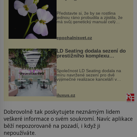
evoluční výhoda
Představte si, že by se rostlina
jednou ráno probudila a zjistila, že
má svůj genetický manuál celý
dvakrát. Přesně to se občas v
přírodě stane – a podle nového
výzkumu to může být pro druhy
epochalnisvet.cz
vstupenka...
LD Seating dodala sezení do
prestižního komplexu
MediaCityUK v Salfordu
Společnost LD Seating dodala na
míru navržené sezení pro dvě
výjimečné realizace kanceláří v
areálu MediaCityUK v anglickém
Salfordu – konkrétně do budov Blue
Tower a Orange Tower. Komplex
iluxus.cz
budov Media...
Dobrovolně tak poskytujete neznámým lidem
veškeré informace o svém soukromí. Navíc aplikace
běží nepozorovaně na pozadí, i když ji
nepoužíváte.