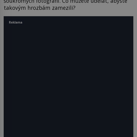
soukromých fotografií. Co můžete udělat, abyste
takovým hrozbám zamezili?
Reklama