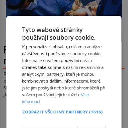
Tyto webové stránky
používají soubory cookie.
První plastické operace: Když se
K personalizaci obsahu, reklam a analýze
návštěvnosti používáme soubory cookie.
nový nos rodí z kůže na tváři
Informace o vašem používání našich
stránek také sdílíme s našimi reklamními a
Plastická chirurgie se často považuje za vynález
analytickými partnery, kteří je mohou
moderní medicíny. Ve skutečnosti jsou její kořeny
kombinovat s dalšími informacemi, které
staré více než dva a půl tisíce let. V dobách, kdy
jste jim poskytli nebo které shromáždili při
ještě neexistují antibiotika ani anestezie, se
vašem používání jejich služeb.
Více
odvážní lékaři pokoušejí vracet lidem tváře
informací
znetvořené válkou, tresty nebo nehodami. Jejich
ZOBRAZIT VŠECHNY PARTNERY
(1616)
DALŠÍ ČLÁNKY Z RUBRIKY ›
metody jsou překvapivě promyšlené a některé
→
principy používají chirurgové dodnes. Úplně první
[…]