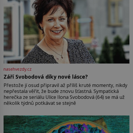
nasehvezdy.cz
Září Svobodová díky nové lásce?
Přestože jí osud připravil až příliš kruté momenty, nikdy
nepřestala věřit, že bude znovu šťastná. Sympatická
herečka ze seriálu Ulice Ilona Svobodová (64) se má už
několik týdnů potkávat se stejně