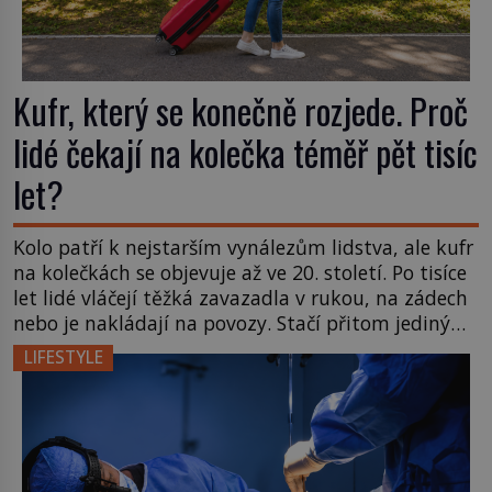
Kufr, který se konečně rozjede. Proč
lidé čekají na kolečka téměř pět tisíc
let?
Kolo patří k nejstarším vynálezům lidstva, ale kufr
na kolečkách se objevuje až ve 20. století. Po tisíce
let lidé vláčejí těžká zavazadla v rukou, na zádech
nebo je nakládají na povozy. Stačí přitom jediný
nápad, připevnit ke kufru kolečka. Jenže právě ten
LIFESTYLE
nikdo dlouho nedostane. Až jednou se na letišti
ozve věta, která změní […]