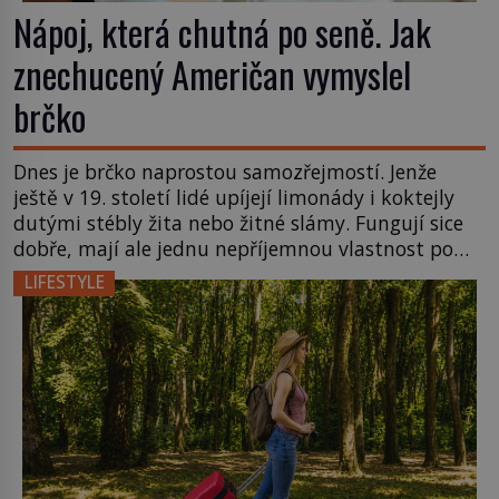
Nápoj, která chutná po seně. Jak
znechucený Američan vymyslel
brčko
Dnes je brčko naprostou samozřejmostí. Jenže
ještě v 19. století lidé upíjejí limonády i koktejly
dutými stébly žita nebo žitné slámy. Fungují sice
dobře, mají ale jednu nepříjemnou vlastnost po
chvíli se rozmáčejí a nápoji dodávají travnatou
LIFESTYLE
příchuť. Právě tahle drobná nepříjemnost přivede
amerického výrobce cigaretových náustků k
nápadu, který změní způsob pití po celém […]