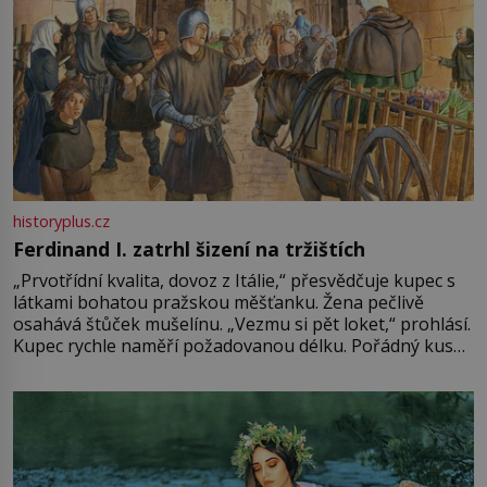
historyplus.cz
Ferdinand I. zatrhl šizení na tržištích
„Prvotřídní kvalita, dovoz z Itálie,“ přesvědčuje kupec s
látkami bohatou pražskou měšťanku. Žena pečlivě
osahává štůček mušelínu. „Vezmu si pět loket,“ prohlásí.
Kupec rychle naměří požadovanou délku. Pořádný kus
mu přitom zůstane za prsty… „Na šaty ho bude málo,
milostpaní. Stačí jenom na sukni,“ zhodnotí švadlena
množství růžového mušelínu. „Ošidili vás, podívejte.“
Vezme do ruky dřevěnou