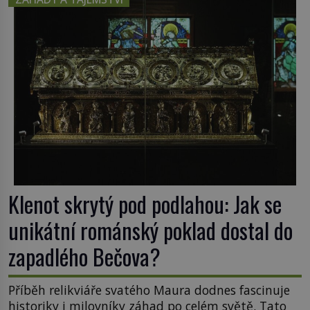
propůjčil své jméno. Co dalšího je pro Sardinii
typické a pro Středoevropana zajímavé? Na
mapách má […]
Klenot skrytý pod podlahou: Jak se
unikátní románský poklad dostal do
zapadlého Bečova?
Příběh relikviáře svatého Maura dodnes fascinuje
historiky i milovníky záhad po celém světě. Tato