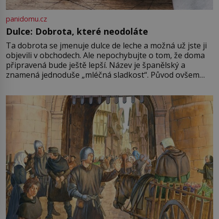
panidomu.cz
Dulce: Dobrota, které neodoláte
Ta dobrota se jmenuje dulce de leche a možná už jste ji
objevili v obchodech. Ale nepochybujte o tom, že doma
připravená bude ještě lepší. Název je španělský a
znamená jednoduše „mléčná sladkost“. Původ ovšem
není úplně jednoznačný, o autorství této receptury se
pře hned několik latinskoamerických zemí a k tomu
Francie, kde se traduje,