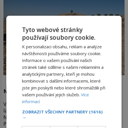
Tyto webové stránky
používají soubory cookie.
K personalizaci obsahu, reklam a analýze
návštěvnosti používáme soubory cookie.
Informace o vašem používání našich
stránek také sdílíme s našimi reklamními a
analytickými partnery, kteří je mohou
V Göbekli Tepe se nachází patrně nejstarší atlas světa.
kombinovat s dalšími informacemi, které
jste jim poskytli nebo které shromáždili při
Našli jsme zahradu Eden. Nebo ne?
vašem používání jejich služeb.
Více
informací
V ráji navíc patřilo všechno všem. Kořist lovců i
laskominy sběračů se poctivě každý den rozdělily.
ZOBRAZIT VŠECHNY PARTNERY
(1616)
Najednou se objevili majitelé pozemků a zvířat.
→
První hranice i ploty. Soukromý majetek, který se