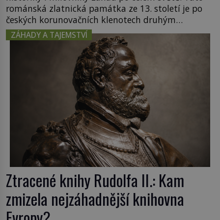
románská zlatnická památka ze 13. století je po
českých korunovačních klenotech druhým
nejcennějším movitým majetkem v České
ZÁHADY A TAJEMSTVÍ
republice. Přestože byl klenot v roce 1985 po
dramatickém pátrání kriminalistů úspěšně
nalezen, jeho minulost stále obestírá hustá mlha.
Otázky, jak přesně se tato […]
Ztracené knihy Rudolfa II.: Kam
zmizela nejzáhadnější knihovna
Evropy?