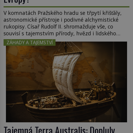
V komnatách Pražského hradu se třpytí křišťály,
astronomické přístroje i podivné alchymistické
rukopisy. Císař Rudolf II. shromažďuje vše, co
souvisí s tajemstvím přírody, hvězd i lidského
poznání. Jenže po jeho smrti se jeho slavné sbírky
ZÁHADY A TAJEMSTVÍ
začínají rozpadat a část z nich mizí navždy. Kdo
odnesl nejvzácnější knihy? A existují ještě někde
zapomenuté rukopisy, které nikdo […]
Tajemná Terra Australis: Dopluly