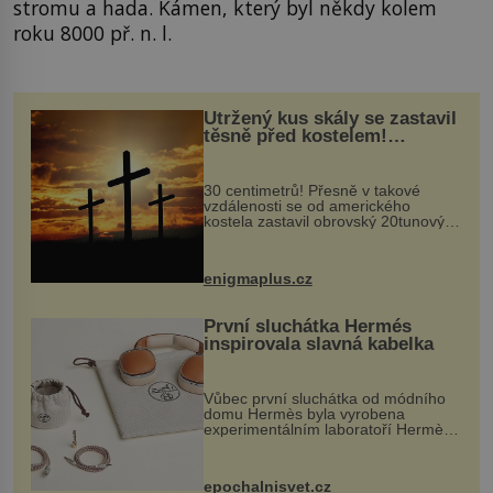
stromu a hada. Kámen, který byl někdy kolem
roku 8000 př. n. l.
Utržený kus skály se zastavil
těsně před kostelem!
Ochránila ho boží síla?
30 centimetrů! Přesně v takové
vzdálenosti se od amerického
kostela zastavil obrovský 20tunový
balvan, který se v květnu 2014
nečekaně odtrhl od nedaleké skály
při její demolici. Podle místních stojí
enigmaplus.cz
...
První sluchátka Hermés
inspirovala slavná kabelka
Vůbec první sluchátka od módního
domu Hermès byla vyrobena
experimentálním laboratoří Hermès
Ateliers Horizons. Elegantní gadget
si vyžádal dva roky vývoje a chlubí
se ručně šitou hovězí kůží a
epochalnisvet.cz
kovový...