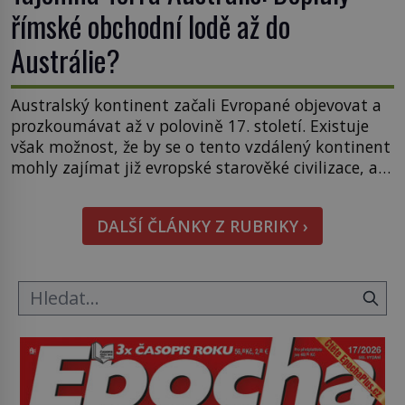
římské obchodní lodě až do
Austrálie?
Australský kontinent začali Evropané objevovat a
prozkoumávat až v polovině 17. století. Existuje
však možnost, že by se o tento vzdálený kontinent
mohly zajímat již evropské starověké civilizace, a
to o 15 století dříve? Již od starověku kartografové
zakreslovali do map záhadný kontinent Terra
DALŠÍ ČLÁNKY Z RUBRIKY ›
Australis – Jižní zemi. Proč? Do jisté míry to byl
smysl pro […]