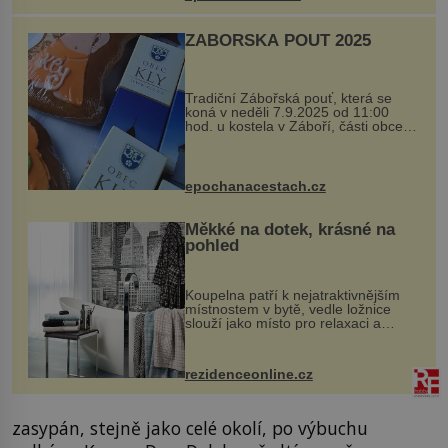
ZÁBOŘSKÁ POUŤ 2025
Tradiční Zábořská pouť, která se
koná v neděli 7.9.2025 od 11:00
hod. u kostela v Záboří, části obce
Kly u Mělníka. V programu naleznete
komentovanou prohlídku kostela,
dobovou hudbu, řemesla, atrakce...
epochanacestach.cz
Měkké na dotek, krásné na
pohled
Koupelna patří k nejatraktivnějším
místnostem v bytě, vedle ložnice
slouží jako místo pro relaxaci a
odpočinek. Koupelnový textil –
ručníky, osušky a koberečky –
mohou jako mávnutím kouzelného
rezidenceonline.cz
proutku...
zasypán, stejně jako celé okolí, po výbuchu