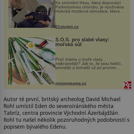
Ke zmírnění třesu, který doprovází
Parkinsonovu chorobu, je využívána
hluboká mozková stimulace, která
však vyžaduje vysoce invazivní
zákrok. Ultrazvuk zase není vhodný
k dostatečně přesnému zacílení ...
21stoleti.cz
S.O.S. pro slabé vlasy:
mořská sůl
Proč máme u moře vlasy
nejkrásnější? Jak to, že jsou hebčí,
pevnější a bohatší už po prvním
vykoupání? Protože sůl obsažená v
mořské vodě má blahodárný vliv.
Nejen na tělo a pokožku, ale i na
nejsemsama.cz
vlasy. ...
Autor té první, britský archeolog David Michael
Rohl umístil Eden do severoíránského města
Tabríz, centra provincie Východní Ázerbájdžán.
Rohl tu našel několik pozoruhodných podobností s
popisem bývalého Edenu.