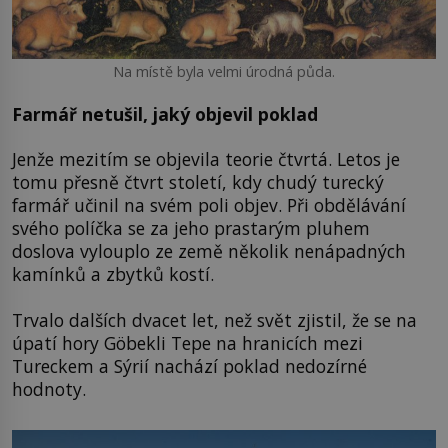
Na místě byla velmi úrodná půda.
Farmář netušil, jaký objevil poklad
Jenže mezitím se objevila teorie čtvrtá. Letos je
tomu přesně čtvrt století, kdy chudý turecký
farmář učinil na svém poli objev. Při obdělávání
svého políčka se za jeho prastarým pluhem
doslova vylouplo ze země několik nenápadných
kamínků a zbytků kostí.
Trvalo dalších dvacet let, než svět zjistil, že se na
úpatí hory Göbekli Tepe na hranicích mezi
Tureckem a Sýrií nachází poklad nedozírné
hodnoty.