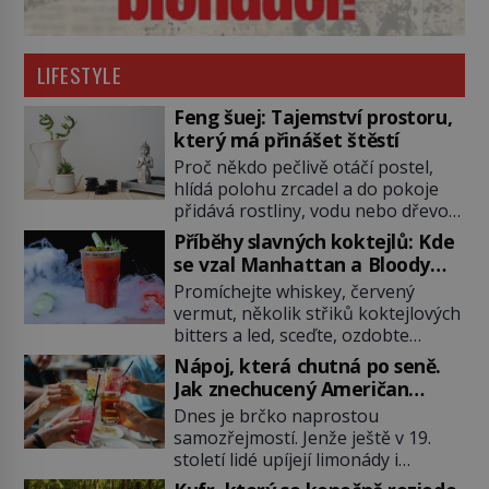
LIFESTYLE
Feng šuej: Tajemství prostoru,
který má přinášet štěstí
Proč někdo pečlivě otáčí postel,
hlídá polohu zrcadel a do pokoje
přidává rostliny, vodu nebo dřevo?
Feng šuej tvrdí, že domov není jen
Příběhy slavných koktejlů: Kde
soubor zdí a nábytku. Je to prostor,
se vzal Manhattan a Bloody
kterým proudí energie čchi a jeho
Mary?
Promíchejte whiskey, červený
uspořádání může ovlivňovat, jak se
vermut, několik střiků koktejlových
v něm člověk cítí. Feng šuej má
bitters a led, sceďte, ozdobte
kořeny ve staré Číně a jeho historie
koktejlovou třešinkou a tadá…
[…]
Nápoj, která chutná po seně.
Manhattan je tu! A pokud to má být
Jak znechucený Američan
skutečně on, dejte si pozor, ať
vymyslel brčko
Dnes je brčko naprostou
místo klasické americké rye
samozřejmostí. Jenže ještě v 19.
whiskey či klidně bourbonu
století lidé upíjejí limonády i
nepoužijete skotskou whisku. Co
koktejly dutými stébly žita nebo
se stane? Inu, koktejl bude stále