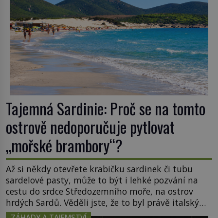
Tajemná Sardinie: Proč se na tomto
ostrově nedoporučuje pytlovat
„mořské brambory“?
Až si někdy otevřete krabičku sardinek či tubu
sardelové pasty, může to být i lehké pozvání na
cestu do srdce Středozemního moře, na ostrov
hrdých Sardů. Věděli jste, že to byl právě italský
ostrov Sardinie, jenž těmto produktům moře
ZÁHADY A TAJEMSTVÍ