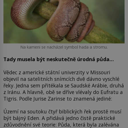
Na kameni se nacházel symbol hada a stromu.
Tady musela být neskutečně úrodná půda
…
Vědec z americké státní univerzity v Missouri
objevil na satelitních snímcích dvě dávno vyschlé
řeky. Jedna sem přitékala se Saudské Arábie, druhá
z Iránu. A hlavně, obě se dříve vlévaly do Eufratu a
Tigris. Podle Jurise Zarinse to znamená jediné:
Území na soutoku čtyř biblických řek prostě musí
být bájný Eden. A přidává jedno čistě praktické
zdůvodnění své teorie: Půda, která byla zalévána