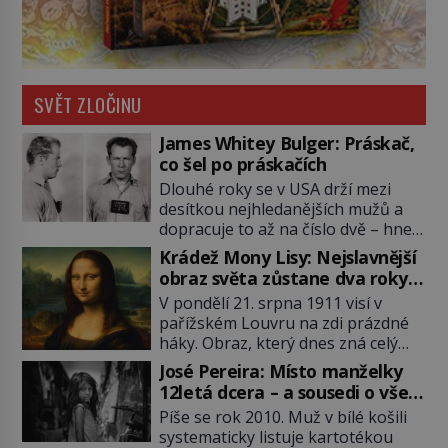
SVĚT ZLOČINU
James Whitey Bulger: Práskač,
co šel po práskačích
Dlouhé roky se v USA drží mezi
desítkou nejhledanějších mužů a
dopracuje to až na číslo dvě – hned
po Usámovi bin Ládinovi (1957–
Krádež Mony Lisy: Nejslavnější
2011). To je James „Whitey“ Bulger
obraz světa zůstane dva roky
(1929–2018) viněný ze spoluúčasti
nezvěstný
V pondělí 21. srpna 1911 visí v
na 19 vraždách, vydírání a lichvy. A
pařížském Louvru na zdi prázdné
samozřejmě, krom toho je ještě
háky. Obraz, který dnes zná celý
drogový dealer, který neváhá
svět, je pryč. Zpočátku si nikdo
odstranit z cesty všechny práskače,
José Pereira: Místo manželky
nemyslí, že jde o krádež.
zatímco […]
12letá dcera – a sousedi o všem
Zaměstnanci jsou přesvědčeni, že
vědí!
Píše se rok 2010. Muž v bílé košili
Mona Lisa je jen v restaurátorské
systematicky listuje kartotékou
dílně nebo u fotografa. Když se