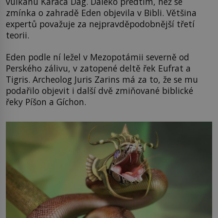
vulkánu Karaca Dag. Daleko předtím, než se
zmínka o zahradě Eden objevila v Bibli. Většina
expertů považuje za nejpravděpodobnější třetí
teorii.
Eden podle ní ležel v Mezopotámii severně od
Perského zálivu, v zatopené deltě řek Eufrat a
Tigris. Archeolog Juris Zarins má za to, že se mu
podařilo objevit i další dvě zmiňované biblické
řeky Píšon a Gíchon.