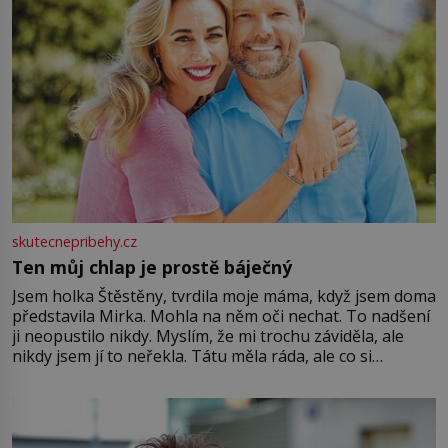
skutecnepribehy.cz
Ten můj chlap je prostě báječný
Jsem holka Štěstěny, tvrdila moje máma, když jsem doma
představila Mirka. Mohla na něm oči nechat. To nadšení
ji neopustilo nikdy. Myslím, že mi trochu záviděla, ale
nikdy jsem jí to neřekla. Tátu měla ráda, ale co si
pamatuji, tak jsme s Mirkem byli zamilovaní mnohem víc.
Jsme spolu moc rádi Tehdy byla jiná doba, když