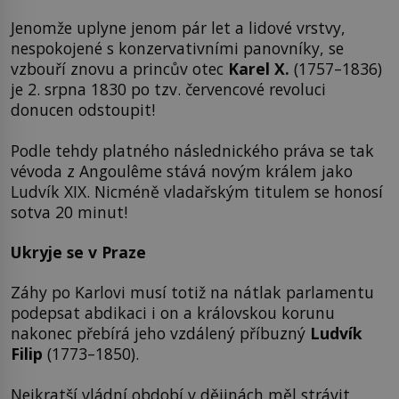
Jenomže uplyne jenom pár let a lidové vrstvy,
nespokojené s konzervativními panovníky, se
vzbouří znovu a princův otec
Karel X.
(1757–1836)
je 2. srpna 1830 po tzv. červencové revoluci
donucen odstoupit!
Podle tehdy platného následnického práva se tak
vévoda z Angoulême stává novým králem jako
Ludvík XIX. Nicméně vladařským titulem se honosí
sotva 20 minut!
Ukryje se v Praze
Záhy po Karlovi musí totiž na nátlak parlamentu
podepsat abdikaci i on a královskou korunu
nakonec přebírá jeho vzdálený příbuzný
Ludvík
Filip
(1773–1850).
Nejkratší vládní období v dějinách měl strávit