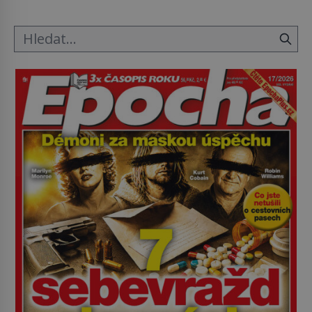
tak si ji ještě jako první konzul přemístí do své
ložnice v Tuilerisjkém […]