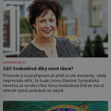
nasehvezdy.cz
Září Svobodová díky nové lásce?
Přestože jí osud připravil až příliš kruté momenty, nikdy
nepřestala věřit, že bude znovu šťastná. Sympatická
herečka ze seriálu Ulice Ilona Svobodová (64) se má už
několik týdnů potkávat se stejně