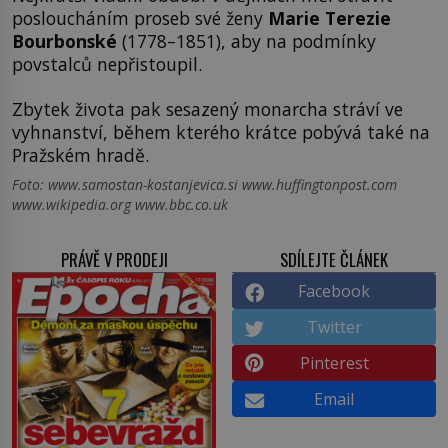
posloucháním proseb své ženy
Marie Terezie
Bourbonské
(1778–1851), aby na podmínky
povstalců nepřistoupil.
Zbytek života pak sesazený monarcha stráví ve
vyhnanství, během kterého krátce pobývá také na
Pražském hradě.
Foto: www.samostan-kostanjevica.si www.huffingtonpost.com
www.wikipedia.org www.bbc.co.uk
PRÁVĚ V PRODEJI
SDÍLEJTE ČLÁNEK
Facebook
Twitter
Pinterest
Email