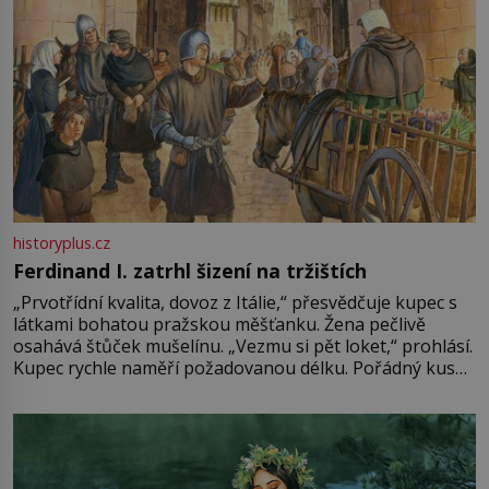
historyplus.cz
Ferdinand I. zatrhl šizení na tržištích
„Prvotřídní kvalita, dovoz z Itálie,“ přesvědčuje kupec s
látkami bohatou pražskou měšťanku. Žena pečlivě
osahává štůček mušelínu. „Vezmu si pět loket,“ prohlásí.
Kupec rychle naměří požadovanou délku. Pořádný kus
mu přitom zůstane za prsty… „Na šaty ho bude málo,
milostpaní. Stačí jenom na sukni,“ zhodnotí švadlena
množství růžového mušelínu. „Ošidili vás, podívejte.“
Vezme do ruky dřevěnou