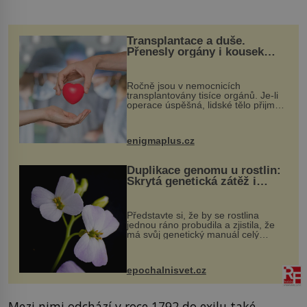
Transplantace a duše.
Přenesly orgány i kousek
osobnosti dárce?
Ročně jsou v nemocnicích
transplantovány tisíce orgánů. Je-li
operace úspěšná, lidské tělo přijme
darovaný orgán za své a pacient
může vést plnohodnotný život. Ale co
když při transplantaci nepřijímám...
enigmaplus.cz
Duplikace genomu u rostlin:
Skrytá genetická zátěž i
evoluční výhoda
Představte si, že by se rostlina
jednou ráno probudila a zjistila, že
má svůj genetický manuál celý
dvakrát. Přesně to se občas v
přírodě stane – a podle nového
výzkumu to může být pro druhy
epochalnisvet.cz
vstupenka...
Mezi nimi odchází v roce 1792 do exilu také