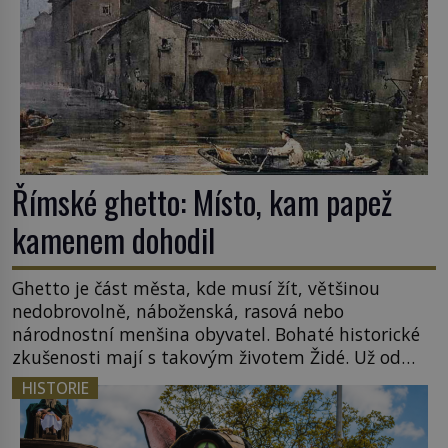
Římské ghetto: Místo, kam papež
kamenem dohodil
Ghetto je část města, kde musí žít, většinou
nedobrovolně, náboženská, rasová nebo
národnostní menšina obyvatel. Bohaté historické
zkušenosti mají s takovým životem Židé. Už od
středověku jsou totiž v každou chvíli nuceni v
HISTORIE
nějakém žít. Mezi ty nejslavnější patří i římské
ghetto založené v roce 1555. Pokud jde o vztah