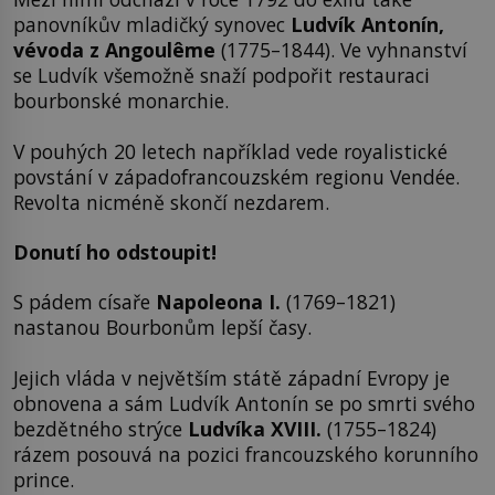
panovníkův mladičký synovec
Ludvík Antonín,
vévoda z Angoulême
(1775–1844). Ve vyhnanství
se Ludvík všemožně snaží podpořit restauraci
bourbonské monarchie.
V pouhých 20 letech například vede royalistické
povstání v západofrancouzském regionu Vendée.
Revolta nicméně skončí nezdarem.
Donutí ho odstoupit!
S pádem císaře
Napoleona I.
(1769–1821)
nastanou Bourbonům lepší časy.
Jejich vláda v největším státě západní Evropy je
obnovena a sám Ludvík Antonín se po smrti svého
bezdětného strýce
Ludvíka XVIII.
(1755–1824)
rázem posouvá na pozici francouzského korunního
prince.