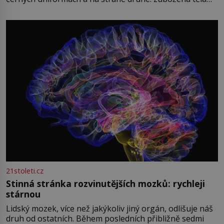
oblečená v chatrných vězeňských hadrech. Co tato
přízračná scéna znamená? Je jaro roku 1945, druhá
světová válka se chýlí ke konci. Jezero Stolpsee
21stoleti.cz
Stinná stránka rozvinutějších mozků: rychleji
stárnou
Lidský mozek, více než jakýkoliv jiný orgán, odlišuje náš
druh od ostatních. Během posledních přibližně sedmi