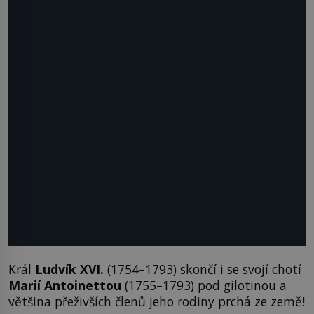
Král
Ludvík XVI.
(1754–1793) skončí i se svojí chotí
Marií Antoinettou
(1755–1793) pod gilotinou a
většina přeživších členů jeho rodiny prchá ze země!