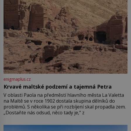
enigmaplus.cz
Krvavé maltské podzemí a tajemná Petra
V oblasti Paola na předměstí hlavního města La Valetta
na Maltě se v roce 1902 dostala skupina dělníků do
problémů. S několika se při rozbíjení skal propadla zem.
„Dostaňte nás odsud, něco tady je,“ z