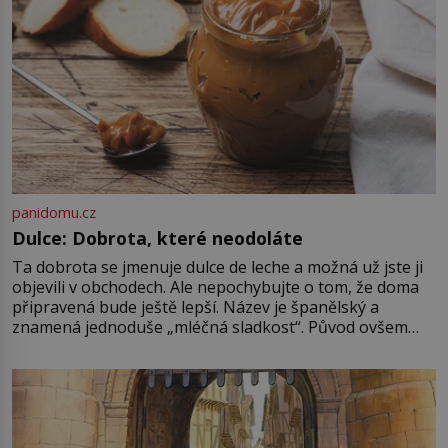
panidomu.cz
Dulce: Dobrota, které neodoláte
Ta dobrota se jmenuje dulce de leche a možná už jste ji
objevili v obchodech. Ale nepochybujte o tom, že doma
připravená bude ještě lepší. Název je španělský a
znamená jednoduše „mléčná sladkost“. Původ ovšem
není úplně jednoznačný, o autorství této receptury se
pře hned několik latinskoamerických zemí a k tomu
Francie, kde se traduje,