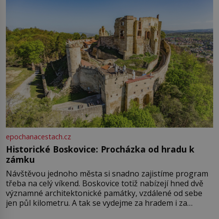
epochanacestach.cz
Historické Boskovice: Procházka od hradu k
zámku
Návštěvou jednoho města si snadno zajistíme program
třeba na celý víkend. Boskovice totiž nabízejí hned dvě
významné architektonické památky, vzdálené od sebe
jen půl kilometru. A tak se vydejme za hradem i za
zámkem do krásné jihomoravské krajiny. Trhová osada