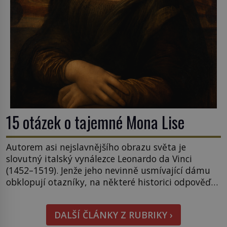
15 otázek o tajemné Mona Lise
Autorem asi nejslavnějšího obrazu světa je
slovutný italský vynálezce Leonardo da Vinci
(1452–1519). Jenže jeho nevinně usmívající dámu
obklopují otazníky, na některé historici odpověď
objeví, jiné zůstanou nezodpovězené. Kam si ji
pověsil Napoleon? Samotný císař Napoleon
DALŠÍ ČLÁNKY Z RUBRIKY ›
Bonaparte (1769–1821) má pro malbu slabost, a