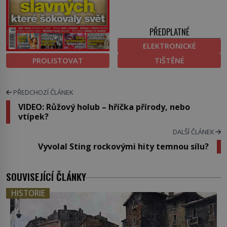
PŘEDPLATNÉ
ELEKTRONICKÉ
PROLISTOVAT
TIŠTĚNÉ
PŘEDCHOZÍ ČLÁNEK
VIDEO: Růžový holub – hříčka přírody, nebo
vtípek?
DALŠÍ ČLÁNEK
Vyvolal Sting rockovými hity temnou sílu?
SOUVISEJÍCÍ ČLÁNKY
HISTORIE