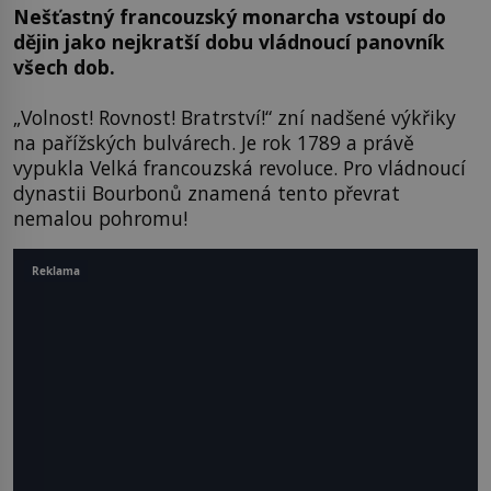
Nešťastný francouzský monarcha vstoupí do
dějin jako nejkratší dobu vládnoucí panovník
všech dob.
„Volnost! Rovnost! Bratrství!“ zní nadšené výkřiky
na pařížských bulvárech. Je rok 1789 a právě
vypukla Velká francouzská revoluce. Pro vládnoucí
dynastii Bourbonů znamená tento převrat
nemalou pohromu!
Reklama