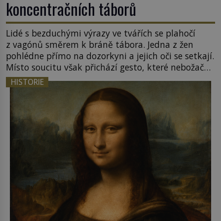
koncentračních táborů
Lidé s bezduchými výrazy ve tvářích se plahočí
z vagónů směrem k bráně tábora. Jedna z žen
pohlédne přímo na dozorkyni a jejich oči se setkají.
Místo soucitu však přichází gesto, které nebožačku
posílá rovnou do plynové komory. Jména jako
HISTORIE
Rudolf Höss (1901–1947), Josef Mengele (1911–
1979) či Heinrich Himmler (1900–1945) zná každý,
o koho se historie jen otřela. Jenže […]