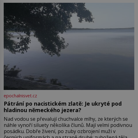
Boskovice na okraji Drahanské vrchoviny vznikla někdy
ve13. století, a už v roce 1313 kronikáři zaznamenali
epochalnisvet.cz
Pátrání po nacistickém zlatě: Je ukryté pod
hladinou německého jezera?
Nad vodou se převalují chuchvalce mlhy, ze kterých se
náhle vynoří siluety několika člunů. Mají velmi podivnou
posádku. Dobře živení, po zuby ozbrojení muži v
černých uniformách a na straně druhé: zubožená těla