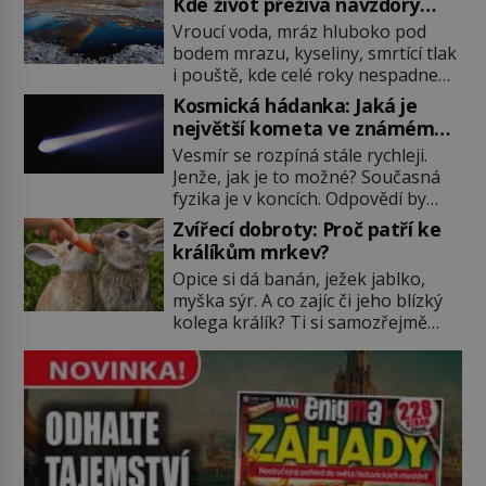
Kde život přežívá navzdory
texty a inspiroval řadu pověstí.
všemu
Vroucí voda, mráz hluboko pod
Tato skromná, ale užitečná
bodem mrazu, kyseliny, smrtící tlak
rostlina provází člověka už tisíce
i pouště, kde celé roky nespadne
let. Většina lidí vnímá rákos jen jako
jediná kapka deště. Na první
obyčejnou kulisu letního koupání.
Kosmická hádanka: Jaká je
pohled místa, kde nemůže
Stačí se však podívat […]
největší kometa ve známém
existovat vůbec nic. Přesto právě
vesmíru?
Vesmír se rozpíná stále rychleji.
tady vědci objevují organismy,
Jenže, jak je to možné? Současná
které posouvají hranice života.
fyzika je v koncích. Odpovědí by
Každý nový nález mění naše
mohla být hypotetická temná
představy o tom, co všechno
Zvířecí dobroty: Proč patří ke
energie. Právě na tu se zaměří
dokáže příroda a napovídá, kde
králíkům mrkev?
pozornost dvojice zkušených
bychom jednou […]
Opice si dá banán, ježek jablko,
astronomů. Namísto ní ale objeví
myška sýr. A co zajíc či jeho blízký
něco mnohem hmatatelnějšího.
kolega králík? Ti si samozřejmě
Naprosto rekordní kometu!
pochutnají na mrkvi! Proč jsou
Astronomové Pedro Bernardinelli a
podobné představy o potravě
Gary Bernstein mravenčí prací
zvířat často spíš mýty? Pokud máte
zkoumají archivní snímky v rámci
doma králíka, mrkev mu dát
Průzkumu temné energie […]
můžete. A nejspíš mu i bude
chutnat, ovšem měl by ji mít jen
jako občasný pamlsek. […]