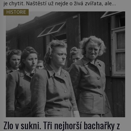
je chytit. Naštěstí už nejde o živá zvířata, ale
jenom o plyšové suvenýry. Kdysi to ale bylo jinak.
HISTORIE
Tato veselá podívaná připomíná jeden z
nejpodivnějších a zároveň nejkrutějších zvyků […]
Zlo v sukni. Tři nejhorší bachařky z