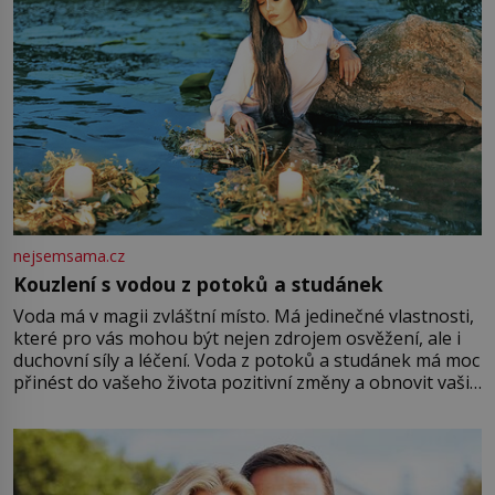
nejsemsama.cz
Kouzlení s vodou z potoků a studánek
Voda má v magii zvláštní místo. Má jedinečné vlastnosti,
které pro vás mohou být nejen zdrojem osvěžení, ale i
duchovní síly a léčení. Voda z potoků a studánek má moc
přinést do vašeho života pozitivní změny a obnovit vaši
energii. Využitím těchto přírodních zdrojů v magii
můžete obohatit své rituály a přinést do svého života
větší harmonii a klid. Je důležité