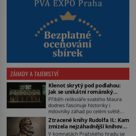
ZÁHADY A TAJEMSTVÍ
Klenot skrytý pod podlahou:
Jak se unikátní románský
poklad dostal do zapadlého
Příběh relikviáře svatého Maura
Bečova?
dodnes fascinuje historiky i
milovníky záhad po celém světě.
Tato románská zlatnická památka
Ztracené knihy Rudolfa II.: Kam
ze 13. století je po českých
zmizela nejzáhadnější knihovna
korunovačních klenotech druhým
Evropy?
V komnatách Pražského hradu se
nejcennějším movitým majetkem v