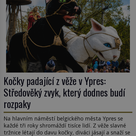
k Židům, nemá se Řím čím chlubit. […]
Kočky padající z věže v Ypres:
Středověký zvyk, který dodnes budí
rozpaky
Na hlavním náměstí belgického města Ypres se
každé tři roky shromáždí tisíce lidí. Z věže slavné
tržnice létají do davu kočky, diváci jásají a snaží se