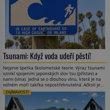
Tsunami: Když voda udeří pěstí!
Nejprve špetka školometské teorie. Výraz tsunami
vznikl spojením japonských slov tsu (přístav) a
nami (vlna). Jedná se o dlouhou vlnu, která je na
volném moři takřka nepostřehnutelná. Ačkoli je
vlnová délka tsunami i 300 kilometrů, výška vlny
ZAJÍMAVOSTI
na volném moři je maximálně 1,5 metru. Máme se
podobné obří vlny obávat i v Evropě? Vznik
tsunami si […]