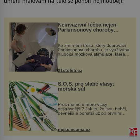
umění malování na tělo se ponoří nejhlouběji.
Neinvazivní léčba nejen
Parkinsonovy choroby
pomocí ultrazvukové
„helmy“
Ke zmírnění třesu, který doprovází
Parkinsonovu chorobu, je využívána
hluboká mozková stimulace, která
však vyžaduje vysoce invazivní
zákrok. Ultrazvuk zase není vhodný
k dostatečně přesnému zacílení ...
21stoleti.cz
S.O.S. pro slabé vlasy:
mořská sůl
Proč máme u moře vlasy
nejkrásnější? Jak to, že jsou hebčí,
pevnější a bohatší už po prvním
vykoupání? Protože sůl obsažená v
mořské vodě má blahodárný vliv.
Nejen na tělo a pokožku, ale i na
nejsemsama.cz
vlasy. ...