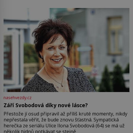
pamatuji, tak jsme s Mirkem byli zamilovaní mnohem víc.
Jsme spolu moc rádi Tehdy byla jiná doba, když
nasehvezdy.cz
Září Svobodová díky nové lásce?
Přestože jí osud připravil až příliš kruté momenty, nikdy
nepřestala věřit, že bude znovu šťastná. Sympatická
herečka ze seriálu Ulice Ilona Svobodová (64) se má už
několik týdnů potkávat se stejně