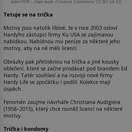
Adm1976 – Own work /Creative Commons/ CC BY-SA 3.0
Tetuje se na trička
Motivy jsou natolik líbivé, že v roce 2003 osloví
Hardyho zástupci firmy Ku USA se zajímavou
nabídkou. Nabídnou mu peníze za některé jeho
motivy, aby na ně měli licenci.
Obrázky pak přetisknou na trička a jiné kousky
oblečení, které se začne prodávat pod brandem Ed
Hardy. Tatér souhlasí a na rozvoji nové firmy
Hardy Life se zpočátku i podílí. Kolekce mají
úspěch.
Fenomén zaujme návrháře Christiana Audigiera
(1958–2015), který chce rovněž licenci na některé
motivy.
Trička i kondomy