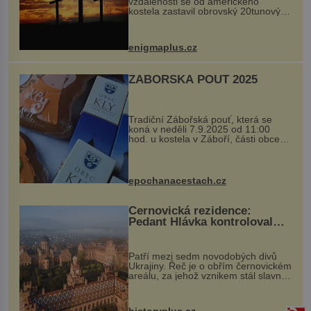
vzdálenosti se od amerického
kostela zastavil obrovský 20tunový
balvan, který se v květnu 2014
nečekaně odtrhl od nedaleké skály
při její demolici. Podle místních stojí
enigmaplus.cz
...
ZÁBOŘSKÁ POUŤ 2025
Tradiční Zábořská pouť, která se
koná v neděli 7.9.2025 od 11:00
hod. u kostela v Záboří, části obce
Kly u Mělníka. V programu naleznete
komentovanou prohlídku kostela,
dobovou hudbu, řemesla, atrakce...
epochanacestach.cz
Černovická rezidence:
Pedant Hlávka kontroloval
každou cihlu
Patří mezi sedm novodobých divů
Ukrajiny. Řeč je o obřím černovickém
areálu, za jehož vznikem stál slavný
český architekt Josef Hlávka. Ten si
na něm dal mimořádně záležet. Jeho
stavební plány by při ...