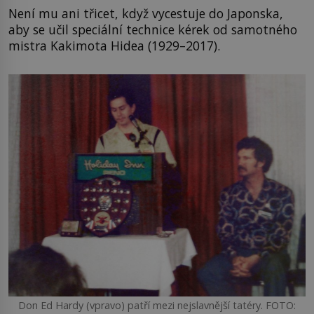
Není mu ani třicet, když vycestuje do Japonska,
aby se učil speciální technice kérek od samotného
mistra Kakimota Hidea (1929–2017).
Don Ed Hardy (vpravo) patří mezi nejslavnější tatéry. FOTO: