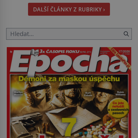
pohledu na výši vyměřené podpory
DALŠÍ ČLÁNKY Z RUBRIKY ›
v nezaměstnanosti. Kam vás pozveme? Unikátní
hřbitov, který si vysloužil název „Veselý“, najdeme
v rumunské vesnici Sapanta, nedaleko hranic […]