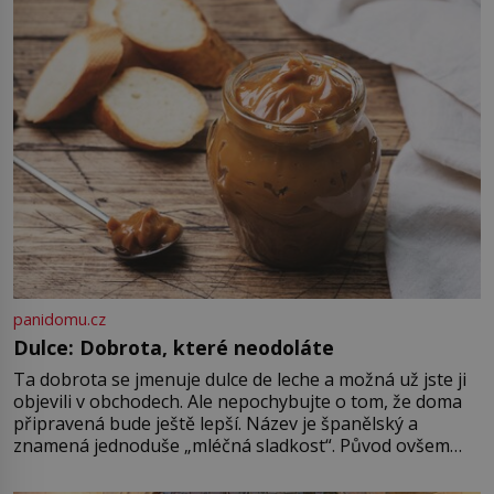
růst a bohatství na dosah ruky. Pak
ale přijde únor roku 1637 a sen o
[…]
panidomu.cz
Dulce: Dobrota, které neodoláte
Ta dobrota se jmenuje dulce de leche a možná už jste ji
objevili v obchodech. Ale nepochybujte o tom, že doma
připravená bude ještě lepší. Název je španělský a
znamená jednoduše „mléčná sladkost“. Původ ovšem
není úplně jednoznačný, o autorství této receptury se
pře hned několik latinskoamerických zemí a k tomu