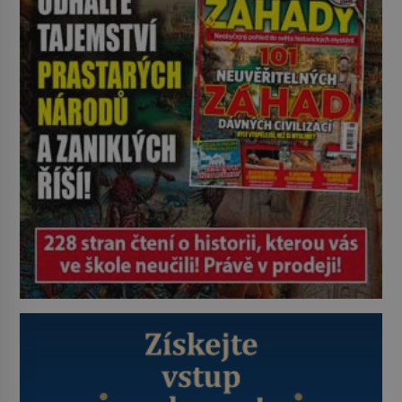
pravdu na padrť a prohlásit, že to
byl jen životem unavený a drogou
ovládaný muž? Marcus Aurelius byl
zastáncem stoicismu, učení, […]