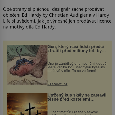
Obě strany si plácnou, designér začne prodávat
oblečení Ed Hardy by Christian Audigier a v Hardy
Life si uvědomí, jak je výnosné jen prodávat licence
na motivy díla Ed Hardy.
Gen, který naši lidští předci
ztratili před miliony let, by
mohl pomoci s léčbou
„nemoci králů“
Dna je zánětlivé onemocnění kloubů,
které vzniká kvůli nadbytku kyseliny
močové v těle. Ta se ve formě
krystalků ukládá v blízkosti kloubů,
nejčastěji přitom postihuje palce na
nohou, a způsobuje bole...
21stoleti.cz
Utržený kus skály se zastavil
těsně před kostelem!
Ochránila ho boží síla?
30 centimetrů! Přesně v takové