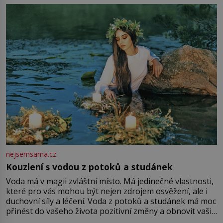
milostpaní. Stačí jenom na sukni,“ zhodnotí švadlena
množství růžového mušelínu. „Ošidili vás, podívejte.“
Vezme do ruky dřevěnou
nejsemsama.cz
Kouzlení s vodou z potoků a studánek
Voda má v magii zvláštní místo. Má jedinečné vlastnosti,
které pro vás mohou být nejen zdrojem osvěžení, ale i
duchovní síly a léčení. Voda z potoků a studánek má moc
přinést do vašeho života pozitivní změny a obnovit vaši
energii. Využitím těchto přírodních zdrojů v magii