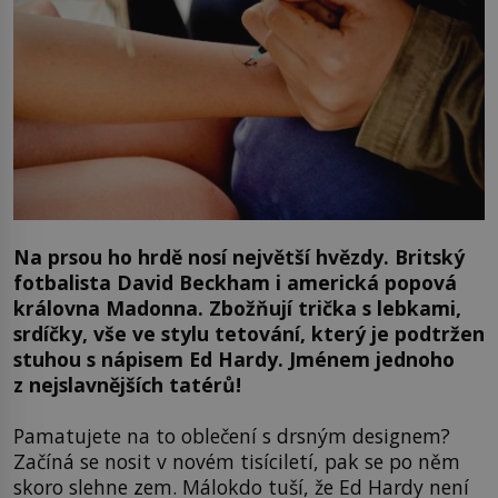
Na prsou ho hrdě nosí největší hvězdy. Britský
fotbalista David Beckham i americká popová
královna Madonna. Zbožňují trička s lebkami,
srdíčky, vše ve stylu tetování, který je podtržen
stuhou s nápisem Ed Hardy. Jménem jednoho
z nejslavnějších tatérů!
Pamatujete na to oblečení s drsným designem?
Začíná se nosit v novém tisíciletí, pak se po něm
skoro slehne zem. Málokdo tuší, že Ed Hardy není