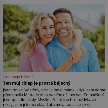
můžete obohatit své rituály a přinést do svého života
větší harmonii a klid. Je důležité
skutecnepribehy.cz
Ten můj chlap je prostě báječný
Jsem holka Štěstěny, tvrdila moje máma, když jsem doma
představila Mirka. Mohla na něm oči nechat. To nadšení
ji neopustilo nikdy. Myslím, že mi trochu záviděla, ale
nikdy jsem jí to neřekla. Tátu měla ráda, ale co si