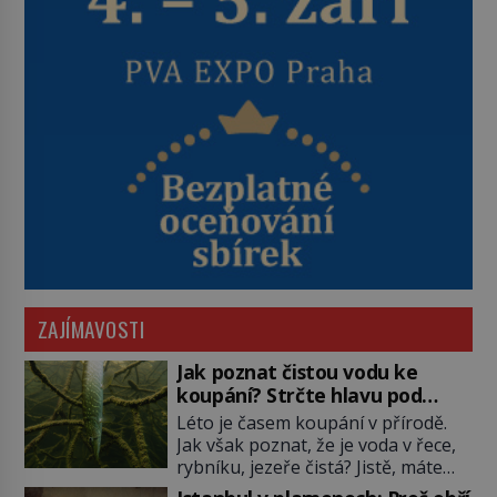
ZAJÍMAVOSTI
Jak poznat čistou vodu ke
koupání? Strčte hlavu pod
hladinu!
Léto je časem koupání v přírodě.
Jak však poznat, že je voda v řece,
rybníku, jezeře čistá? Jistě, máte
možnost využít informace