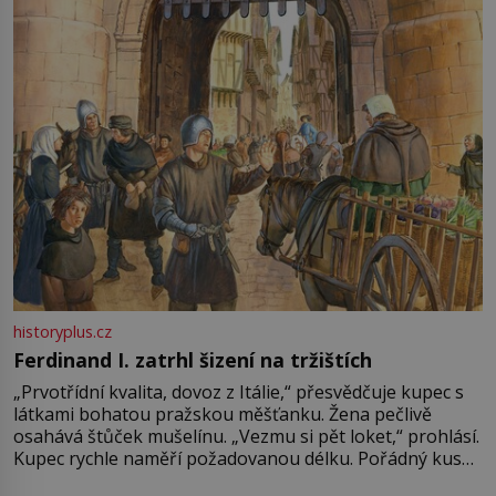
Francie, kde se traduje,
historyplus.cz
Ferdinand I. zatrhl šizení na tržištích
„Prvotřídní kvalita, dovoz z Itálie,“ přesvědčuje kupec s
látkami bohatou pražskou měšťanku. Žena pečlivě
osahává štůček mušelínu. „Vezmu si pět loket,“ prohlásí.
Kupec rychle naměří požadovanou délku. Pořádný kus
mu přitom zůstane za prsty… „Na šaty ho bude málo,