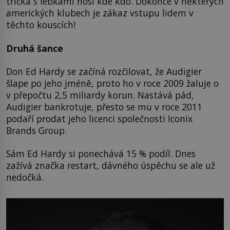
trička s lebkami nosí kde kdo. Dokonce v některých
amerických klubech je zákaz vstupu lidem v
těchto kouscích!
Druhá šance
Don Ed Hardy se začíná rozčilovat, že Audigier
šlape po jeho jméně, proto ho v roce 2009 žaluje o
v přepočtu 2,5 miliardy korun. Nastává pád,
Audigier bankrotuje, přesto se mu v roce 2011
podaří prodat jeho licenci společnosti Iconix
Brands Group.
Sám Ed Hardy si ponechává 15 % podíl. Dnes
zažívá značka restart, dávného úspěchu se ale už
nedočká.