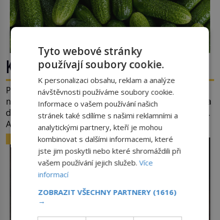
Tyto webové stránky
Kde se vzala okurková sezóna?
používají soubory cookie.
K personalizaci obsahu, reklam a analýze
Prostě období, kdy se téměř nic neděje. Divadla
návštěvnosti používáme soubory cookie.
nehrají, v parlamentu se nehlasuje, všichni jsou na
Informace o vašem používání našich
dovolené a média tak nemají o čem mluvit a psát.
stránek také sdílíme s našimi reklamními a
A vymýšlejí si proto témata, které nikoho
analytickými partnery, kteří je mohou
nezajímají. Proč je však ona letní doba spojovaná
ZAJÍMAVOSTI
kombinovat s dalšími informacemi, které
zrovna s okurkami? Okurkovou sezónu známe už
jste jim poskytli nebo které shromáždili při
od poloviny 19. století, ovšem jako Češi […]
vašem používání jejich služeb.
Více
informací
ZOBRAZIT VŠECHNY PARTNERY
(1616)
→