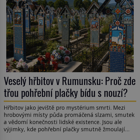
Veselý hřbitov v Rumunsku: Proč zde
třou pohřební plačky bídu s nouzí?
Hřbitov jako jeviště pro mystérium smrti. Mezi
hrobovými místy půda promáčená slzami, smutek
a vědomí konečnosti lidské existence. Jsou ale
výjimky, kde pohřební plačky smutně žmoulají
kapesníky nikoli při smutečním obřadu, ale při