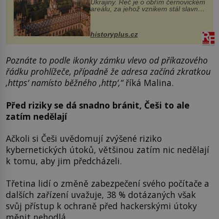
Ukrajiny. Řeč je o obřím černovickém
areálu, za jehož vznikem stál slavný
český architekt Josef Hlávka. Ten si
na něm dal mimořádně záležet. Jeho
stavební plány by při ...
historyplus.cz
Poznáte to podle ikonky zámku vlevo od příkazového
řádku prohlížeče, případně že adresa začíná zkratkou
‚https‘ namísto běžného ‚http‘,“
říká Malina.
Před riziky se dá snadno bránit, Češi to ale
zatím nedělají
Ačkoli si Češi uvědomují zvýšené riziko
kybernetických útoků, většinou zatím nic nedělají
k tomu, aby jim předcházeli.
Třetina lidí o změně zabezpečení svého počítače a
dalších zařízení uvažuje, 38 % dotázaných však
svůj přístup k ochraně před hackerskými útoky
měnit nehodlá.