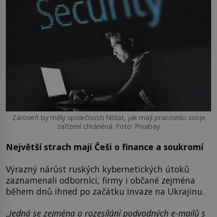
Zároveň by měly společnosti hlídat, jak mají pracovníci svoje
zařízení chráněná. Foto: Pixabay
Největší strach mají Češi o finance a soukromí
Výrazný nárůst ruských kybernetických útoků
zaznamenali odborníci, firmy i občané zejména
během dnů ihned po začátku invaze na Ukrajinu.
„
Jedná se zejména o rozesílání podvodných e-mailů s