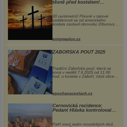
těsně před kostelem!
Ochránila ho boží síla?
30 centimetrů! Přesně v takové
vzdálenosti se od amerického
kostela zastavil obrovský 20tunový
balvan, který se v květnu 2014
nečekaně odtrhl od nedaleké skály
při její demolici. Podle místních stojí
enigmaplus.cz
...
ZÁBOŘSKÁ POUŤ 2025
Tradiční Zábořská pouť, která se
koná v neděli 7.9.2025 od 11:00
hod. u kostela v Záboří, části obce
Kly u Mělníka. V programu naleznete
komentovanou prohlídku kostela,
dobovou hudbu, řemesla, atrakce...
epochanacestach.cz
Černovická rezidence:
Pedant Hlávka kontroloval
každou cihlu
Patří mezi sedm novodobých divů