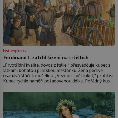
historyplus.cz
Ferdinand I. zatrhl šizení na tržištích
„Prvotřídní kvalita, dovoz z Itálie,“ přesvědčuje kupec s
látkami bohatou pražskou měšťanku. Žena pečlivě
osahává štůček mušelínu. „Vezmu si pět loket,“ prohlásí.
Kupec rychle naměří požadovanou délku. Pořádný kus
mu přitom zůstane za prsty… „Na šaty ho bude málo,
milostpaní. Stačí jenom na sukni,“ zhodnotí švadlena
množství růžového mušelínu. „Ošidili vás, podívejte.“
Vezme do ruky dřevěnou