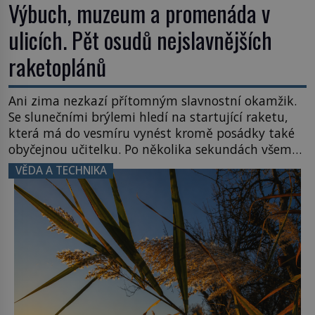
Výbuch, muzeum a promenáda v
ulicích. Pět osudů nejslavnějších
raketoplánů
Ani zima nezkazí přítomným slavnostní okamžik.
Se slunečními brýlemi hledí na startující raketu,
která má do vesmíru vynést kromě posádky také
obyčejnou učitelku. Po několika sekundách všem
ztuhnou úsměvy, stroj totiž exploduje. Jejich
VĚDA A TECHNIKA
konstrukce není z levného kraje, daňové
poplatníky stojí miliardy dolarů. Na druhou stranu
zvládnou jen představitelné věci. Na malé kousky
Název: Columbia První […]