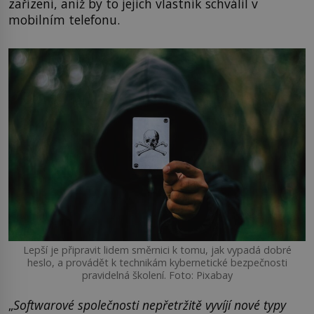
zařízení, aniž by to jejich vlastník schválil v
mobilním telefonu.
Lepší je připravit lidem směrnici k tomu, jak vypadá dobré
heslo, a provádět k technikám kybernetické bezpečnosti
pravidelná školení. Foto: Pixabay
„
Softwarové společnosti nepřetržitě vyvíjí nové typy