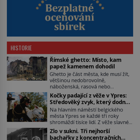
HISTORIE
Římské ghetto: Místo, kam
papež kamenem dohodil
Ghetto je část města, kde musí žít,
většinou nedobrovolně,
náboženská, rasová nebo
národnostní menšina obyvatel.
Kočky padající z věže v Ypres:
Bohaté historické zkušenosti mají s
Středověký zvyk, který dodnes
takovým životem Židé. Už od
budí rozpaky
Na hlavním náměstí belgického
středověku jsou totiž v každou
města Ypres se každé tři roky
chvíli nuceni v nějakém žít. Mezi ty
shromáždí tisíce lidí. Z věže slavné
nejslavnější patří i římské ghetto
tržnice létají do davu kočky, diváci
založené v roce 1555. Pokud jde o
Zlo v sukni. Tři nejhorší
jásají a snaží se je chytit. Naštěstí
vztah k Židům, nemá se Řím čím
bachařky z koncentračních