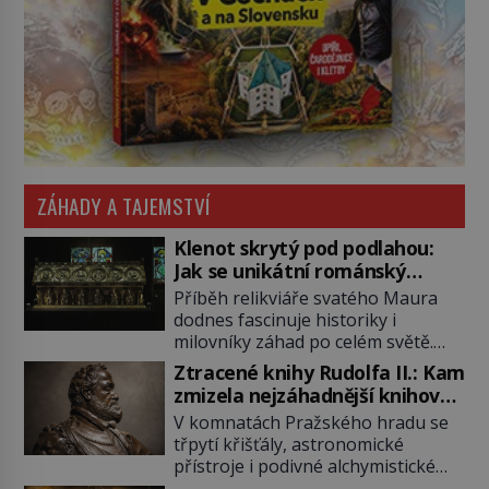
ZÁHADY A TAJEMSTVÍ
Klenot skrytý pod podlahou:
Jak se unikátní románský
poklad dostal do zapadlého
Příběh relikviáře svatého Maura
Bečova?
dodnes fascinuje historiky i
milovníky záhad po celém světě.
Tato románská zlatnická památka
Ztracené knihy Rudolfa II.: Kam
ze 13. století je po českých
zmizela nejzáhadnější knihovna
korunovačních klenotech druhým
Evropy?
V komnatách Pražského hradu se
nejcennějším movitým majetkem v
třpytí křišťály, astronomické
České republice. Přestože byl
přístroje i podivné alchymistické
klenot v roce 1985 po dramatickém
rukopisy. Císař Rudolf II.