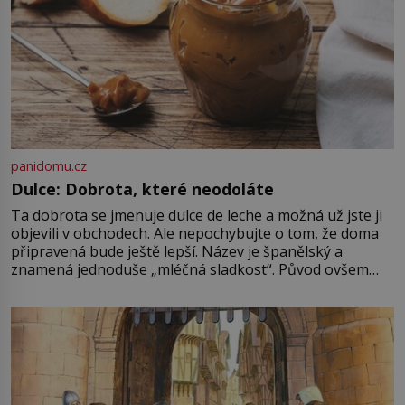
panidomu.cz
Dulce: Dobrota, které neodoláte
Ta dobrota se jmenuje dulce de leche a možná už jste ji
objevili v obchodech. Ale nepochybujte o tom, že doma
připravená bude ještě lepší. Název je španělský a
znamená jednoduše „mléčná sladkost“. Původ ovšem
není úplně jednoznačný, o autorství této receptury se
pře hned několik latinskoamerických zemí a k tomu
Francie, kde se traduje,