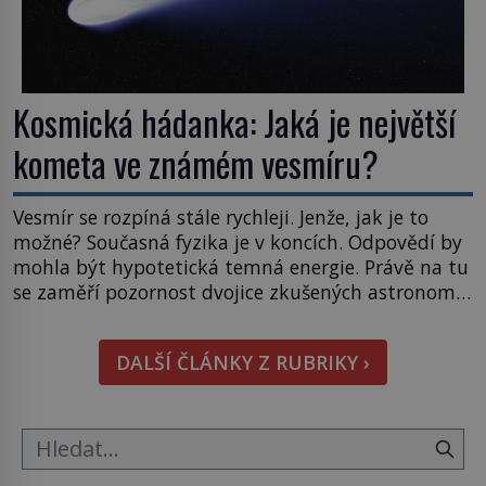
Kosmická hádanka: Jaká je největší
kometa ve známém vesmíru?
Vesmír se rozpíná stále rychleji. Jenže, jak je to
možné? Současná fyzika je v koncích. Odpovědí by
mohla být hypotetická temná energie. Právě na tu
se zaměří pozornost dvojice zkušených astronomů.
Namísto ní ale objeví něco mnohem
hmatatelnějšího. Naprosto rekordní kometu!
DALŠÍ ČLÁNKY Z RUBRIKY ›
Astronomové Pedro Bernardinelli a Gary Bernstein
mravenčí prací zkoumají archivní snímky v rámci
Průzkumu temné energie […]