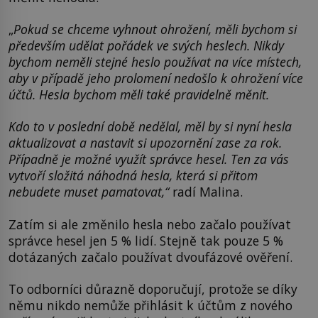
„
Pokud se chceme vyhnout ohrožení, měli bychom si
především udělat pořádek ve svých heslech. Nikdy
bychom neměli stejné heslo používat na více místech,
aby v případě jeho prolomení nedošlo k ohrožení více
účtů. Hesla bychom měli také pravidelně měnit.
Kdo to v poslední době nedělal, měl by si nyní hesla
aktualizovat a nastavit si upozornění zase za rok.
Případně je možné využít správce hesel. Ten za vás
vytvoří složitá náhodná hesla, která si přitom
nebudete muset pamatovat,“
radí Malina.
Zatím si ale změnilo hesla nebo začalo používat
správce hesel jen 5 % lidí. Stejně tak pouze 5 %
dotázaných začalo používat dvoufázové ověření.
To odborníci důrazně doporučují, protože se díky
němu nikdo nemůže přihlásit k účtům z nového