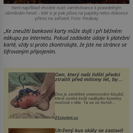
Není například vhodné nutit zaměstnance k pravidelným
obměnám hesel – lidé si je pak píšou na papírky nebo dokonce
přímo na zařízení. Foto: Pixabay
„
Ke zneužití bankovní karty může dojít i při běžném
nákupu po internetu. Pokud zadáváte údaje k platební
kartě, vždy si proto zkontrolujte, že jste na stránce se
šifrovaným připojením.
Gen, který naši lidští předci
ztratili před miliony let, by
mohl pomoci s léčbou
„nemoci králů“
Dna je zánětlivé onemocnění kloubů,
které vzniká kvůli nadbytku kyseliny
močové v těle. Ta se ve formě
krystalků ukládá v blízkosti kloubů,
nejčastěji přitom postihuje palce na
nohou, a způsobuje bole...
21stoleti.cz
Utržený kus skály se zastavil