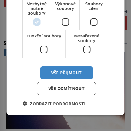
Počesku: 7 tipů, kam v okolí Liberce na kole
Nezbytně
Výkonové
Soubory
nutné
soubory
cílení
DALŠÍ ČLÁNEK
soubory
Mazaný český biskup převezl celý Řím i s
papežem
Funkční soubory
Nezařazené
soubory
SOUVISEJÍCÍ ČLÁNKY
VĚDA A TECHNIKA
VŠE PŘIJMOUT
VŠE ODMÍTNOUT
ZOBRAZIT PODROBNOSTI