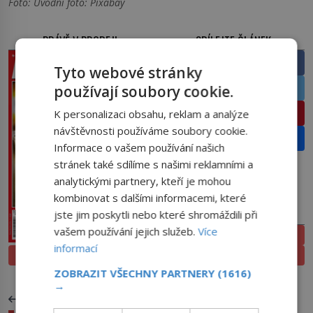
Foto: Úvodní foto: Pixabay
PRÁVĚ V PRODEJI
SDÍLEJTE ČLÁNEK
Facebook
Tyto webové stránky
Twitter
používají soubory cookie.
Pinterest
K personalizaci obsahu, reklam a analýze
návštěvnosti používáme soubory cookie.
Email
Informace o vašem používání našich
stránek také sdílíme s našimi reklamními a
analytickými partnery, kteří je mohou
kombinovat s dalšími informacemi, které
PŘEDPLATNÉ
jste jim poskytli nebo které shromáždili při
vašem používání jejich služeb.
Více
ELEKTRONICKÉ
informací
PROLISTOVAT
TIŠTĚNÉ
ZOBRAZIT VŠECHNY PARTNERY
(1616)
→
PŘEDCHOZÍ ČLÁNEK