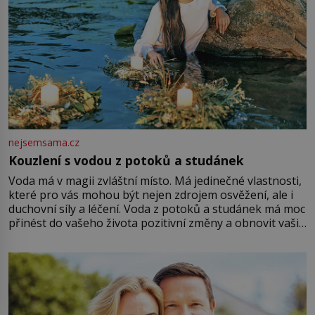
nejsemsama.cz
Kouzlení s vodou z potoků a studánek
Voda má v magii zvláštní místo. Má jedinečné vlastnosti,
které pro vás mohou být nejen zdrojem osvěžení, ale i
duchovní síly a léčení. Voda z potoků a studánek má moc
přinést do vašeho života pozitivní změny a obnovit vaši
energii. Využitím těchto přírodních zdrojů v magii
můžete obohatit své rituály a přinést do svého života
větší harmonii a klid. Je důležité