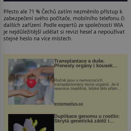
Přesto ale 71 % Čechů zatím nezměnilo přístup k
zabezpečení svého počítače, mobilního telefonu či
dalších zařízení. Podle expertů ze společnosti WIA
je nejdůležitější udělat si revizi hesel a nepoužívat
stejné heslo na více místech.
Transplantace a duše.
Přenesly orgány i kousek
osobnosti dárce?
Ročně jsou v nemocnicích
transplantovány tisíce orgánů. Je-li
operace úspěšná, lidské tělo přijme
darovaný orgán za své a pacient
může vést plnohodnotný život. Ale co
když při transplantaci nepřijímám...
enigmaplus.cz
Duplikace genomu u rostlin:
Skrytá genetická zátěž i
evoluční výhoda