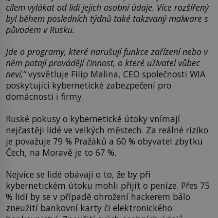
cílem vylákat od lidí jejich osobní údaje. Více rozšířený
byl během posledních týdnů také takzvaný malware s
původem v Rusku.
Jde o programy, které narušují funkce zařízení nebo v
něm potají provádějí činnost, o které uživatel vůbec
neví,“
vysvětluje Filip Malina, CEO společnosti WIA
poskytující kybernetické zabezpečení pro
domácnosti i firmy.
Ruské pokusy o kybernetické útoky vnímají
nejčastěji lidé ve velkých městech. Za reálné riziko
je považuje 79 % Pražáků a 60 % obyvatel zbytku
Čech, na Moravě je to 67 %.
Nejvíce se lidé obávají o to, že by při
kybernetickém útoku mohli přijít o peníze. Přes 75
% lidí by se v případě ohrožení hackerem bálo
zneužití bankovní karty či elektronického