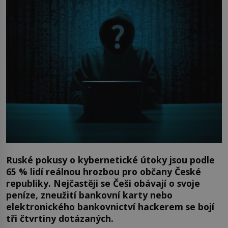
Ruské pokusy o kybernetické útoky jsou podle
65 % lidí reálnou hrozbou pro občany České
republiky. Nejčastěji se Češi obávají o svoje
peníze, zneužití bankovní karty nebo
elektronického bankovnictví hackerem se bojí
tři čtvrtiny dotázaných.