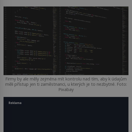
Firmy by ale měly zejména mít kontrolu nad tím, aby k údajům
měli přístup jen ti zaměstnanci, u kterých je to nezbytné. Foto:
Pixabay
Reklama