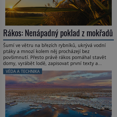
Rákos: Nenápadný poklad z mokřadů
Šumí ve větru na březích rybníků, ukrývá vodní
ptáky a mnozí kolem něj procházejí bez
povšimnutí. Přesto právě rákos pomáhal stavět
domy, vyrábět lodě, zapisovat první texty a
inspiroval řadu pověstí. Tato skromná, ale
VĚDA A TECHNIKA
užitečná rostlina provází člověka už tisíce let.
Většina lidí vnímá rákos jen jako obyčejnou kulisu
letního koupání. Stačí se však podívat […]