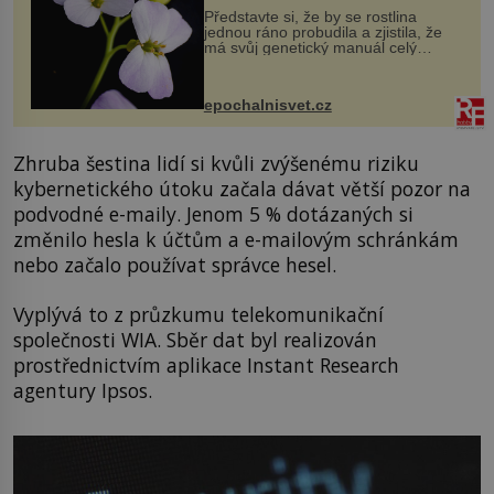
Představte si, že by se rostlina
jednou ráno probudila a zjistila, že
má svůj genetický manuál celý
dvakrát. Přesně to se občas v
přírodě stane – a podle nového
výzkumu to může být pro druhy
epochalnisvet.cz
vstupenka...
Zhruba šestina lidí si kvůli zvýšenému riziku
kybernetického útoku začala dávat větší pozor na
podvodné e-maily. Jenom 5 % dotázaných si
změnilo hesla k účtům a e-mailovým schránkám
nebo začalo používat správce hesel.
Vyplývá to z průzkumu telekomunikační
společnosti WIA. Sběr dat byl realizován
prostřednictvím aplikace Instant Research
agentury Ipsos.