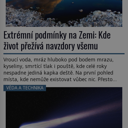
Extrémní podmínky na Zemi: Kde
život přežívá navzdory všemu
Vroucí voda, mráz hluboko pod bodem mrazu,
kyseliny, smrtící tlak i pouště, kde celé roky
nespadne jediná kapka deště. Na první pohled
místa, kde nemůže existovat vůbec nic. Přesto
právě tady vědci objevují organismy, které
VĚDA A TECHNIKA
posouvají hranice života. Každý nový nález mění
naše představy o tom, co všechno dokáže příroda a
napovídá, kde bychom jednou […]