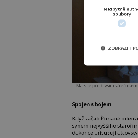
Nezbytně nutn
soubory
ZOBRAZIT P
Mars je především válečníkem
Spojen s bojem
Když začali Římané intenzi
synem nejvyššího starořím
dokonce přisuzují otcovst