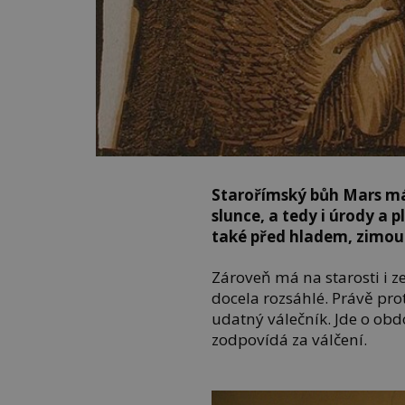
Starořímský bůh Mars má 
slunce, a tedy i úrody a 
také před hladem, zimo
Zároveň má na starosti i z
docela rozsáhlé. Právě prot
udatný válečník. Jde o ob
zodpovídá za válčení.