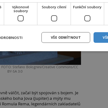
é
Výkonové
Soubory cílení
Funkční soubory
soubory
ODROBNOSTI
VŠE ODMÍTNOUT
VŠ
. FOTO: Stefano Bolognini/Creative Commons/CC
BY-SA 3.0
vně válčit, začal být spojován s bojem. Je
ského boha Jova (Jupiter) a mýty mu
ví Romula Rema, legendárních zakladatelů