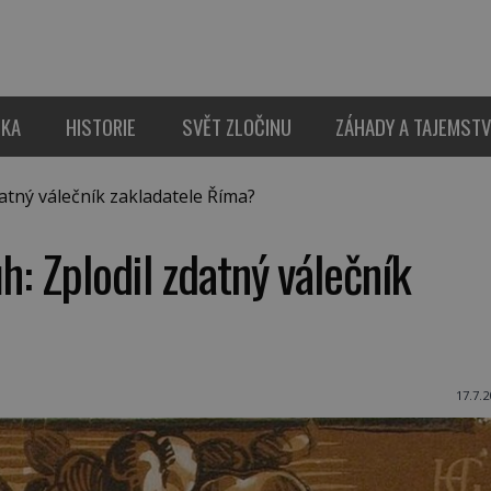
IKA
HISTORIE
SVĚT ZLOČINU
ZÁHADY A TAJEMSTV
atný válečník zakladatele Říma?
h: Zplodil zdatný válečník
17.7.2