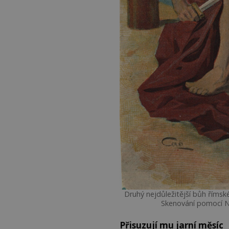
Druhý nejdůležitější bůh řím
Skenování pomocí 
Přisuzují mu jarní měsíc