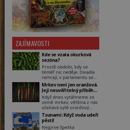
ZAJÍMAVOSTI
Kde se vzala okurková
sezóna?
Prostě období, kdy se
téměř nic neděje. Divadla
nehrají, v parlamentu se
nehlasuje, všichni jsou na
Mrkev není jen oranžová.
dovolené a média tak
Její neuvěřitelný příběh
nemají o čem mluvit a psát.
začíná fialovou barvou
Když dnes vytáhneme ze
A vymýšlejí si proto
země mrkev, většina z nás
témata, které nikoho
očekává sytě oranžový
nezajímají. Proč je však ona
kořen. Jenže po většinu
letní doba spojovaná
Tsunami: Když voda udeří
své historie je mrkev
zrovna s okurkami?
pěstí!
všechno možné, jen ne
Okurkovou sezónu známe
Nejprve špetka
oranžová. Je fialová, žlutá,
už od poloviny 19. století,