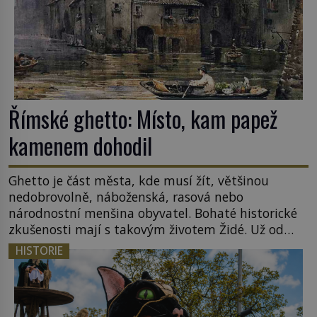
Římské ghetto: Místo, kam papež
kamenem dohodil
Ghetto je část města, kde musí žít, většinou
nedobrovolně, náboženská, rasová nebo
národnostní menšina obyvatel. Bohaté historické
zkušenosti mají s takovým životem Židé. Už od
středověku jsou totiž v každou chvíli nuceni v
HISTORIE
nějakém žít. Mezi ty nejslavnější patří i římské
ghetto založené v roce 1555. Pokud jde o vztah
k Židům, nemá se Řím čím chlubit. […]