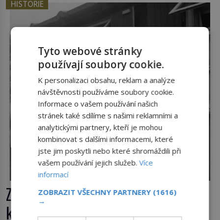
jenom o plyšové suvenýry. Kdysi to ale bylo jinak.
HISTORIE
Tato veselá podívaná připomíná jeden z
nejpodivnějších a zároveň nejkrutějších zvyků […]
Tyto webové stránky
používají soubory cookie.
K personalizaci obsahu, reklam a analýze
návštěvnosti používáme soubory cookie.
Informace o vašem používání našich
stránek také sdílíme s našimi reklamními a
analytickými partnery, kteří je mohou
kombinovat s dalšími informacemi, které
jste jim poskytli nebo které shromáždili při
vašem používání jejich služeb.
Více
informací
Zlo v sukni. Tři nejhorší bachařky z
ZOBRAZIT VŠECHNY PARTNERY
(1616)
→
koncentračních táborů