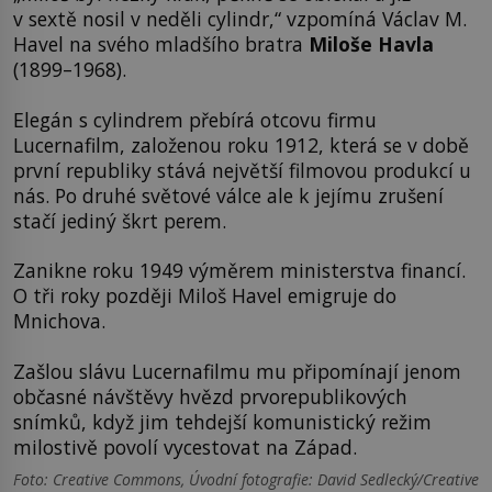
v sextě nosil v neděli cylindr,“ vzpomíná Václav M.
Havel na svého mladšího bratra
Miloše Havla
(1899–1968).
Elegán s cylindrem přebírá otcovu firmu
Lucernafilm, založenou roku 1912, která se v době
první republiky stává největší filmovou produkcí u
nás. Po druhé světové válce ale k jejímu zrušení
stačí jediný škrt perem.
Zanikne roku 1949 výměrem ministerstva financí.
O tři roky později Miloš Havel emigruje do
Mnichova.
Zašlou slávu Lucernafilmu mu připomínají jenom
občasné návštěvy hvězd prvorepublikových
snímků, když jim tehdejší komunistický režim
milostivě povolí vycestovat na Západ.
Foto: Creative Commons, Úvodní fotografie: David Sedlecký/Creative