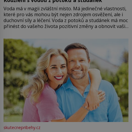
Kouzlení s vodou z potoků a studánek
Voda má v magii zvláštní místo. Má jedinečné vlastnosti,
které pro vás mohou být nejen zdrojem osvěžení, ale i
duchovní síly a léčení. Voda z potoků a studánek má moc
přinést do vašeho života pozitivní změny a obnovit vaši
energii. Využitím těchto přírodních zdrojů v magii
můžete obohatit své rituály a přinést do svého života
větší harmonii a klid. Je důležité
skutecnepribehy.cz