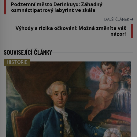
Podzemní město Derinkuyu: Záhadný
osmnáctipatrový labyrint ve skále
DALŠÍ ČLÁNEK
Výhody a rizika očkování: Možná změníte váš
názor!
SOUVISEJÍCÍ ČLÁNKY
HISTORIE