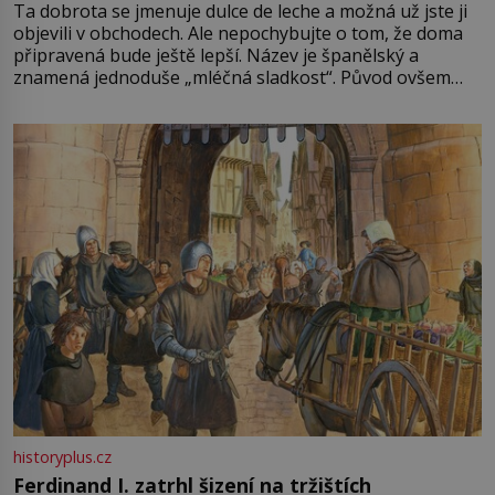
Ta dobrota se jmenuje dulce de leche a možná už jste ji
objevili v obchodech. Ale nepochybujte o tom, že doma
připravená bude ještě lepší. Název je španělský a
znamená jednoduše „mléčná sladkost“. Původ ovšem
není úplně jednoznačný, o autorství této receptury se
pře hned několik latinskoamerických zemí a k tomu
Francie, kde se traduje,
historyplus.cz
Ferdinand I. zatrhl šizení na tržištích