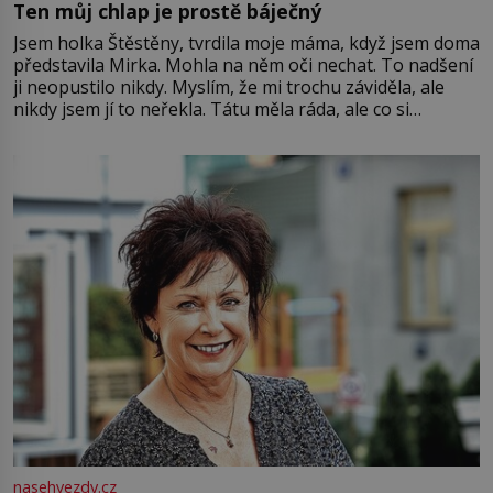
Ten můj chlap je prostě báječný
Jsem holka Štěstěny, tvrdila moje máma, když jsem doma
představila Mirka. Mohla na něm oči nechat. To nadšení
ji neopustilo nikdy. Myslím, že mi trochu záviděla, ale
nikdy jsem jí to neřekla. Tátu měla ráda, ale co si
pamatuji, tak jsme s Mirkem byli zamilovaní mnohem víc.
Jsme spolu moc rádi Tehdy byla jiná doba, když
nasehvezdy.cz