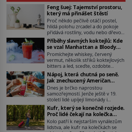
Feng šuej: Tajemství prostoru,
který má přinášet štěstí
Proč někdo pečlivě otáčí postel,
hlídá polohu zrcadel a do pokoje
přidává rostliny, vodu nebo dřevo?
Feng šuej tvrdí, že domov není jen
Příběhy slavných koktejlů: Kde
soubor zdí a nábytku. Je to prostor,
se vzal Manhattan a Bloody
kterým proudí energie čchi a jeho
Mary?
Promíchejte whiskey, červený
uspořádání může ovlivňovat, jak se
vermut, několik střiků koktejlových
v něm člověk cítí. Feng šuej má
bitters a led, sceďte, ozdobte
kořeny ve staré Číně a jeho historie
koktejlovou třešinkou a tadá…
[…]
Nápoj, která chutná po seně.
Manhattan je tu! A pokud to má být
Jak znechucený Američan
skutečně on, dejte si pozor, ať
vymyslel brčko
Dnes je brčko naprostou
místo klasické americké rye
samozřejmostí. Jenže ještě v 19.
whiskey či klidně bourbonu
století lidé upíjejí limonády i
nepoužijete skotskou whisku. Co
koktejly dutými stébly žita nebo
se stane? Inu, koktejl bude stále
Kufr, který se konečně rozjede.
žitné slámy. Fungují sice dobře,
skvělý, ale už to nebude
Proč lidé čekají na kolečka
mají ale jednu nepříjemnou
Manhattan ale […]
téměř pět tisíc let?
Kolo patří k nejstarším vynálezům
vlastnost po chvíli se rozmáčejí a
lidstva, ale kufr na kolečkách se
nápoji dodávají travnatou příchuť.