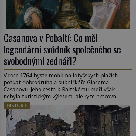
Casanova v Pobaltí: Co měl
legendární svůdník společného se
svobodnými zednáři?
V roce 1764 byste mohli na lotyšských plážích
potkat dobrodruha a sukničkáře Giacoma
Casanovu. Jeho cesta k Baltskému moři však
nebyla turistickým výletem, ale ryze pracovní
cestou se zištnými úmysly. Jaký cíl Casanova
HISTORIE
sledoval, když se například procházel uličkami
lotyšské Rigy? Casanova v Pobaltí kontaktoval
tamní zednářské lóže. Nebyl v této oblasti žádným
nováčkem, protože do zednářské […]