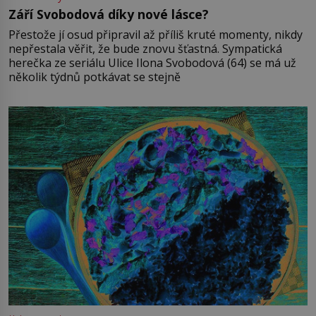
Září Svobodová díky nové lásce?
Přestože jí osud připravil až příliš kruté momenty, nikdy
nepřestala věřit, že bude znovu šťastná. Sympatická
herečka ze seriálu Ulice Ilona Svobodová (64) se má už
několik týdnů potkávat se stejně