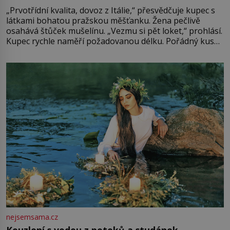
„Prvotřídní kvalita, dovoz z Itálie,“ přesvědčuje kupec s
látkami bohatou pražskou měšťanku. Žena pečlivě
osahává štůček mušelínu. „Vezmu si pět loket,“ prohlásí.
Kupec rychle naměří požadovanou délku. Pořádný kus
mu přitom zůstane za prsty… „Na šaty ho bude málo,
milostpaní. Stačí jenom na sukni,“ zhodnotí švadlena
množství růžového mušelínu. „Ošidili vás, podívejte.“
Vezme do ruky dřevěnou
nejsemsama.cz