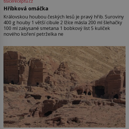
tisicereceptu.cz
Hříbková omáčka
Královskou houbou českých lesů je pravý hřib. Suroviny
400 g houby 1 větší cibule 2 lžíce másla 200 ml šlehačky
100 ml zakysané smetana 1 bobkový list 5 kuliček
nového koření petrželka ne