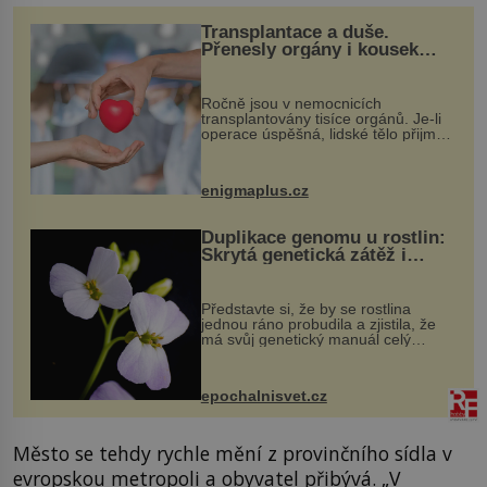
Transplantace a duše.
Přenesly orgány i kousek
osobnosti dárce?
Ročně jsou v nemocnicích
transplantovány tisíce orgánů. Je-li
operace úspěšná, lidské tělo přijme
darovaný orgán za své a pacient
může vést plnohodnotný život. Ale co
když při transplantaci nepřijímám...
enigmaplus.cz
Duplikace genomu u rostlin:
Skrytá genetická zátěž i
evoluční výhoda
Představte si, že by se rostlina
jednou ráno probudila a zjistila, že
má svůj genetický manuál celý
dvakrát. Přesně to se občas v
přírodě stane – a podle nového
výzkumu to může být pro druhy
epochalnisvet.cz
vstupenka...
Město se tehdy rychle mění z provinčního sídla v
evropskou metropoli a obyvatel přibývá. „V