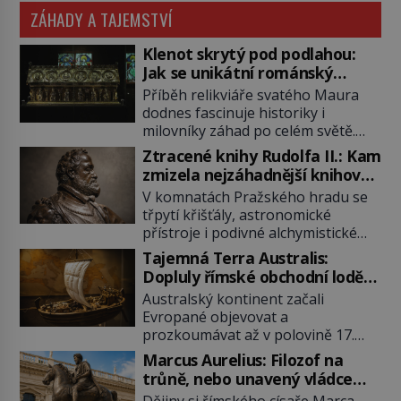
ZÁHADY A TAJEMSTVÍ
Klenot skrytý pod podlahou:
Jak se unikátní románský
poklad dostal do zapadlého
Příběh relikviáře svatého Maura
Bečova?
dodnes fascinuje historiky i
milovníky záhad po celém světě.
Tato románská zlatnická památka
Ztracené knihy Rudolfa II.: Kam
ze 13. století je po českých
zmizela nejzáhadnější knihovna
korunovačních klenotech druhým
Evropy?
V komnatách Pražského hradu se
nejcennějším movitým majetkem v
třpytí křišťály, astronomické
České republice. Přestože byl
přístroje i podivné alchymistické
klenot v roce 1985 po dramatickém
rukopisy. Císař Rudolf II.
pátrání kriminalistů úspěšně
Tajemná Terra Australis:
shromažďuje vše, co souvisí s
nalezen, jeho minulost stále
Dopluly římské obchodní lodě
tajemstvím přírody, hvězd i
obestírá hustá mlha. Otázky, jak
až do Austrálie?
Australský kontinent začali
lidského poznání. Jenže po jeho
přesně se tato […]
Evropané objevovat a
smrti se jeho slavné sbírky začínají
prozkoumávat až v polovině 17.
rozpadat a část z nich mizí navždy.
století. Existuje však možnost, že
Kdo odnesl nejvzácnější knihy? A
Marcus Aurelius: Filozof na
by se o tento vzdálený kontinent
existují ještě někde zapomenuté
trůně, nebo unavený vládce
mohly zajímat již evropské
rukopisy, které nikdo […]
závislý na opiu?