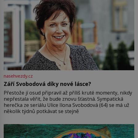
nasehvezdy.cz
Září Svobodová díky nové lásce?
Přestože jí osud připravil až příliš kruté momenty, nikdy
nepřestala věřit, že bude znovu šťastná. Sympatická
herečka ze seriálu Ulice Ilona Svobodová (64) se má už
několik týdnů potkávat se stejně