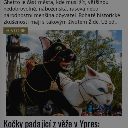
Ghetto je část města, kde musí žít, většinou
nedobrovolně, náboženská, rasová nebo
národnostní menšina obyvatel. Bohaté historické
zkušenosti mají s takovým životem Židé. Už od
středověku jsou totiž v každou chvíli nuceni v
HISTORIE
nějakém žít. Mezi ty nejslavnější patří i římské
ghetto založené v roce 1555. Pokud jde o vztah
k Židům, nemá se Řím čím chlubit. […]
Kočky padající z věže v Ypres: