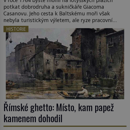
V roce 1764 byste mohli na lotyšských plážích
potkat dobrodruha a sukničkáře Giacoma
Casanovu. Jeho cesta k Baltskému moři však
nebyla turistickým výletem, ale ryze pracovní
cestou se zištnými úmysly. Jaký cíl Casanova
HISTORIE
sledoval, když se například procházel uličkami
lotyšské Rigy? Casanova v Pobaltí kontaktoval
tamní zednářské lóže. Nebyl v této oblasti žádným
nováčkem, protože do zednářské […]
Římské ghetto: Místo, kam papež
kamenem dohodil