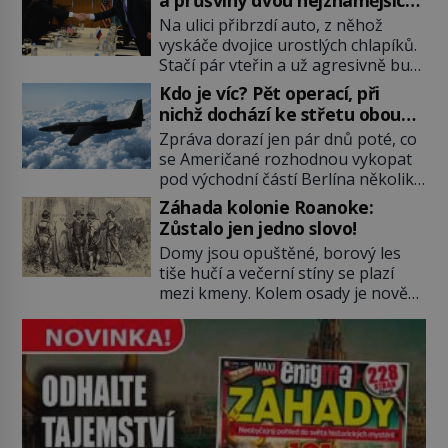
má pro malbu slabost, a tak si ji
tajných služeb historie
Na ulici přibrzdí auto, z něhož
ještě jako první konzul přemístí do
vyskáče dvojice urostlých chlapíků.
své ložnice v Tuilerisjkém […]
Stačí pár vteřin a už agresivně buší
na dveře. O další okamžik později
Kdo je víc? Pět operací, při
vlečou nebožáka do auta, a pak už
nichž dochází ke střetu obou
ho nikdy nikdo nespatří. Dostal se
tajných služeb
Zpráva dorazí jen pár dnů poté, co
totiž do rukou všemocné KGB. Jako
se Američané rozhodnou vykopat
sourozenci, kteří si nemohou přijít
pod východní částí Berlína několik
na jméno. Neustále se předhání v
stovek metrů dlouhý tunel. Sověti
plánování sabotáží, […]
Záhada kolonie Roanoke:
na sobě nenechají nic znát a
Zůstalo jen jedno slovo!
nechají nepřítele, aby si myslel, že
Domy jsou opuštěné, borový les
je přechytračil. Cennou informaci
tiše hučí a večerní stíny se plazí
jim dodá jeden z agentů. Oba
mezi kmeny. Kolem osady je nově
tábory jsou zvyklé působit v pozadí
postavená palisáda, ale ani to
a podle situace tlačit, jak oni […]
nejspíš nedokáže osadníky
zachránit. Muži, ženy, děti – všichni
jsou pryč. Nadobro a navždycky!
Kapitán John White (asi 1539–1593)
v srpnu 1587 naposledy zamává
své právě narozené vnučce a