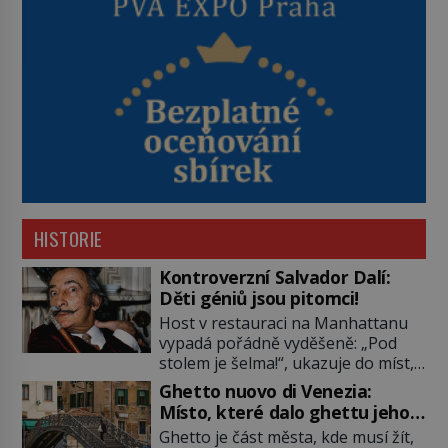
HISTORIE
Kontroverzní Salvador Dalí:
Děti géniů jsou pitomci!
Host v restauraci na Manhattanu
vypadá pořádně vyděšeně: „Pod
stolem je šelma!“, ukazuje do míst,
kde má nedaleko sedící Salvador
Ghetto nuovo di Venezia:
Dalí nohy. „Není důvod k obavám,
Místo, které dalo ghettu jeho
to je obyčejná kočka přemalovaná
jméno
Ghetto je část města, kde musí žít,
v op art designu,“ uklidňuje ho