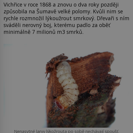
Vichřice v roce 1868 a znovu o dva roky později
způsobila na Šumavě velké polomy. Kvůli nim se
rychle rozmnožil lýkoužrout smrkový. Dřevaři s ním
sváděli nerovný boj, kterému padlo za oběť
minimálně 7 milionů m3 smrků.
Nenasytné larvy lýkožrouta po sobě nechávají spoušť.