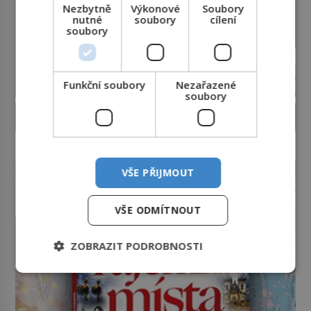
Nezbytně
Výkonové
Soubory
nutné
soubory
cílení
soubory
Funkční soubory
Nezařazené
soubory
PROLISTOVAT ČASOPIS
reklama
VŠE PŘIJMOUT
VŠE ODMÍTNOUT
ZOBRAZIT PODROBNOSTI