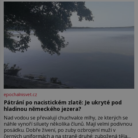
Boskovice na okraji Drahanské vrchoviny vznikla někdy
ve13. století, a už v roce 1313 kronikáři zaznamenali
epochalnisvet.cz
Pátrání po nacistickém zlatě: Je ukryté pod
hladinou německého jezera?
Nad vodou se převalují chuchvalce mlhy, ze kterých se
náhle vynoří siluety několika člunů. Mají velmi podivnou
posádku. Dobře živení, po zuby ozbrojení muži v
černých uniformách a na straně druhé: zubožená těla