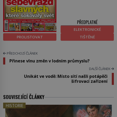
PŘEDPLATNÉ
ELEKTRONICKÉ
PROLISTOVAT
TIŠTĚNÉ
PŘEDCHOZÍ ČLÁNEK
Přinese vlnu změn v lodním průmyslu?
DALŠÍ ČLÁNEK
Unikát ve vodě: Místo sítí našli potápěči
šifrovací zařízení
SOUVISEJÍCÍ ČLÁNKY
HISTORIE