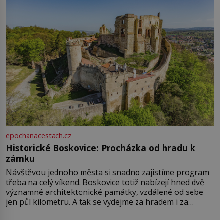
epochanacestach.cz
Historické Boskovice: Procházka od hradu k
zámku
Návštěvou jednoho města si snadno zajistíme program
třeba na celý víkend. Boskovice totiž nabízejí hned dvě
významné architektonické památky, vzdálené od sebe
jen půl kilometru. A tak se vydejme za hradem i za
zámkem do krásné jihomoravské krajiny. Trhová osada