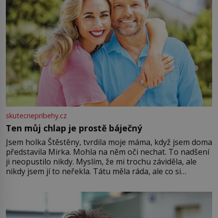
skutecnepribehy.cz
Ten můj chlap je prostě báječný
Jsem holka Štěstěny, tvrdila moje máma, když jsem doma
představila Mirka. Mohla na něm oči nechat. To nadšení
ji neopustilo nikdy. Myslím, že mi trochu záviděla, ale
nikdy jsem jí to neřekla. Tátu měla ráda, ale co si
pamatuji, tak jsme s Mirkem byli zamilovaní mnohem víc.
Jsme spolu moc rádi Tehdy byla jiná doba, když