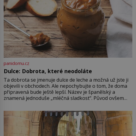
panidomu.cz
Dulce: Dobrota, které neodoláte
Ta dobrota se jmenuje dulce de leche a možná už jste ji
objevili v obchodech. Ale nepochybujte o tom, že doma
připravená bude ještě lepší. Název je španělský a
znamená jednoduše „mléčná sladkost“. Původ ovšem
není úplně jednoznačný, o autorství této receptury se
pře hned několik latinskoamerických zemí a k tomu
Francie, kde se traduje,