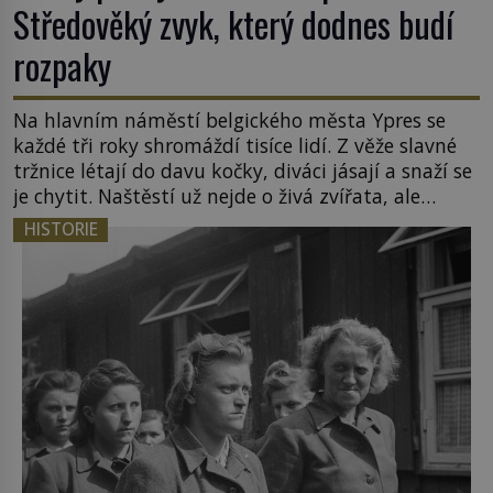
Středověký zvyk, který dodnes budí
rozpaky
Na hlavním náměstí belgického města Ypres se
každé tři roky shromáždí tisíce lidí. Z věže slavné
tržnice létají do davu kočky, diváci jásají a snaží se
je chytit. Naštěstí už nejde o živá zvířata, ale
jenom o plyšové suvenýry. Kdysi to ale bylo jinak.
HISTORIE
Tato veselá podívaná připomíná jeden z
nejpodivnějších a zároveň nejkrutějších zvyků […]