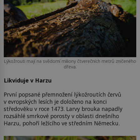
Lýkožrouti mají na svědomí miliony čtverečních metrů zničeného
dřeva.
Likviduje v Harzu
První popsané přemnožení lýkožroutích červů
v evropských lesích je doloženo na konci
středověku v roce 1473. Larvy brouka napadly
rozsáhlé smrkové porosty v oblasti dnešního
Harzu, pohoří ležícího ve středním Německu.