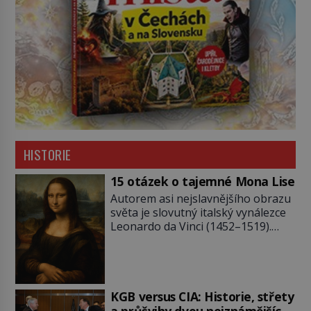
HISTORIE
15 otázek o tajemné Mona Lise
Autorem asi nejslavnějšího obrazu
světa je slovutný italský vynálezce
Leonardo da Vinci (1452–1519).
Jenže jeho nevinně usmívající dámu
obklopují otazníky, na některé
historici odpověď objeví, jiné
zůstanou nezodpovězené. Kam si ji
pověsil Napoleon? Samotný císař
KGB versus CIA: Historie, střety
Napoleon Bonaparte (1769–1821)
a průšvihy dvou nejznámějších