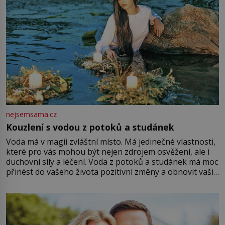
nejsemsama.cz
Kouzlení s vodou z potoků a studánek
Voda má v magii zvláštní místo. Má jedinečné vlastnosti,
které pro vás mohou být nejen zdrojem osvěžení, ale i
duchovní síly a léčení. Voda z potoků a studánek má moc
přinést do vašeho života pozitivní změny a obnovit vaši
energii. Využitím těchto přírodních zdrojů v magii
můžete obohatit své rituály a přinést do svého života
větší harmonii a klid. Je důležité