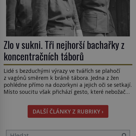
Zlo v sukni. Tři nejhorší bachařky z
koncentračních táborů
Lidé s bezduchými výrazy ve tvářích se plahočí
z vagónů směrem k bráně tábora. Jedna z žen
pohlédne přímo na dozorkyni a jejich oči se setkají.
Místo soucitu však přichází gesto, které nebožačku
posílá rovnou do plynové komory. Jména jako
Rudolf Höss (1901–1947), Josef Mengele (1911–
DALŠÍ ČLÁNKY Z RUBRIKY ›
1979) či Heinrich Himmler (1900–1945) zná každý,
o koho se historie jen otřela. Jenže […]