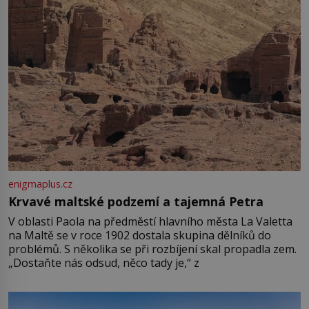
enigmaplus.cz
Krvavé maltské podzemí a tajemná Petra
V oblasti Paola na předměstí hlavního města La Valetta
na Maltě se v roce 1902 dostala skupina dělníků do
problémů. S několika se při rozbíjení skal propadla zem.
„Dostaňte nás odsud, něco tady je,“ z