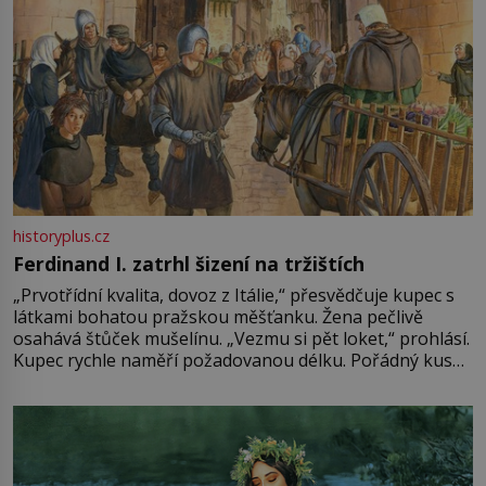
historyplus.cz
Ferdinand I. zatrhl šizení na tržištích
„Prvotřídní kvalita, dovoz z Itálie,“ přesvědčuje kupec s
látkami bohatou pražskou měšťanku. Žena pečlivě
osahává štůček mušelínu. „Vezmu si pět loket,“ prohlásí.
Kupec rychle naměří požadovanou délku. Pořádný kus
mu přitom zůstane za prsty… „Na šaty ho bude málo,
milostpaní. Stačí jenom na sukni,“ zhodnotí švadlena
množství růžového mušelínu. „Ošidili vás, podívejte.“
Vezme do ruky dřevěnou