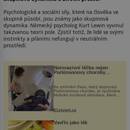
Psychologické a sociální síly, které na člověka ve
skupině působí, jsou známy jako skupinová
dynamika. Německý psycholog Kurt Lewin vyvinul
takzvanou teorii pole. Zjistil totiž, že lidé se svými
instinkty a přáními nefungují v neutrálním
prostředí.
Neinvazivní léčba nejen
Parkinsonovy choroby
pomocí ultrazvukové
„helmy“
Ke zmírnění třesu, který doprovází
Parkinsonovu chorobu, je využívána
hluboká mozková stimulace, která
však vyžaduje vysoce invazivní
zákrok. Ultrazvuk zase není vhodný
k dostatečně přesnému zacílení ...
21stoleti.cz
Vavřín jako lék