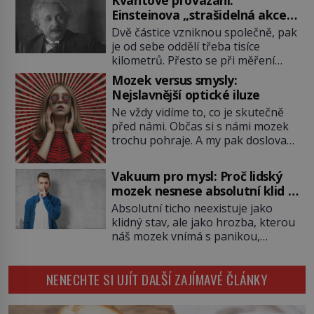
podobné představy o potravě
Einsteinova „strašidelná akce
zvířat často spíš mýty? Pokud máte
na dálku“ dál mate i fascinuje
Dvě částice vzniknou společně, pak
doma králíka, mrkev mu dát
vědce
je od sebe oddělí třeba tisíce
můžete. A nejspíš mu i bude
kilometrů. Přesto se při měření
chutnat, ovšem měl by ji mít jen
chovají, jako by mezi nimi
jako občasný pamlsek. […]
Mozek versus smysly:
existovalo neviditelné pouto. Albert
Nejslavnější optické iluze
Einstein tomu s jistou dávkou
Ne vždy vidíme to, co je skutečně
ironie říká „strašidelná akce na
před námi. Občas si s námi mozek
dálku“ a dlouhá desetiletí věří, že
trochu pohraje. A my pak doslova
musí existovat jednodušší
nevěříme vlastním očím! Jak
vysvětlení. Moderní experimenty
vznikají ty nejpodivnější optické
však ukazují, že kvantový svět
Vakuum pro mysl: Proč lidský
iluze? Soustřeď se na to hlavní!
funguje jinak, než […]
mozek nesnese absolutní klid a
TROXLERŮV EFEKT Náš mozek
začne si vymýšlet horory
Absolutní ticho neexistuje jako
zvládne zpracovat hodně informací.
klidný stav, ale jako hrozba, kterou
Všechny na světě ale nikoliv, musí
náš mozek vnímá s panikou,
si vybírat! Jak to dělá? Když se […]
protože bez vnějších podnětů
začne okamžitě produkovat vlastní
NENECHTE SI UJÍT DALŠÍ ZAJÍMAVÉ ČLÁNKY
děsivé iluze. Představte si místnost,
kde zmizí veškerý šum světa. Žádné
auta, žádný šepot, nic. Místo