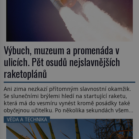
Výbuch, muzeum a promenáda v
ulicích. Pět osudů nejslavnějších
raketoplánů
Ani zima nezkazí přítomným slavnostní okamžik.
Se slunečními brýlemi hledí na startující raketu,
která má do vesmíru vynést kromě posádky také
obyčejnou učitelku. Po několika sekundách všem
ztuhnou úsměvy, stroj totiž exploduje. Jejich
VĚDA A TECHNIKA
konstrukce není z levného kraje, daňové
poplatníky stojí miliardy dolarů. Na druhou stranu
zvládnou jen představitelné věci. Na malé kousky