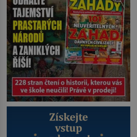
pravdu na padrť a prohlásit, že to
byl jen životem unavený a drogou
ovládaný muž? Marcus Aurelius byl
zastáncem stoicismu, učení, […]