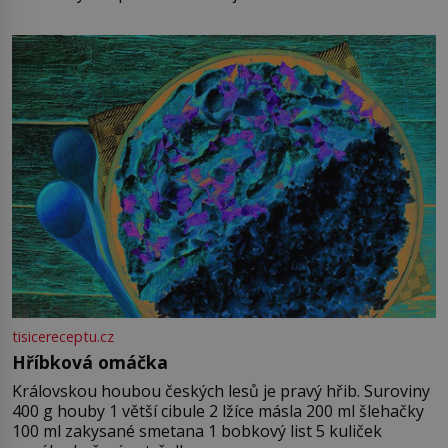
tisicereceptu.cz
Hříbková omáčka
Královskou houbou českých lesů je pravý hřib. Suroviny
400 g houby 1 větší cibule 2 lžíce másla 200 ml šlehačky
100 ml zakysané smetana 1 bobkový list 5 kuliček