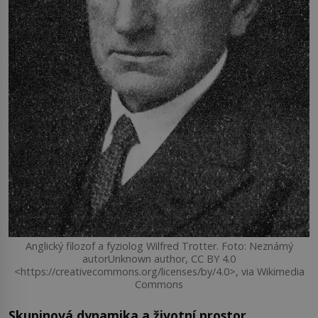
Anglický filozof a fyziolog Wilfred Trotter. Foto: Neznámý
autorUnknown author, CC BY 4.0
<https://creativecommons.org/licenses/by/4.0>, via Wikimedia
Commons
Skupinová dynamika a životní prostor