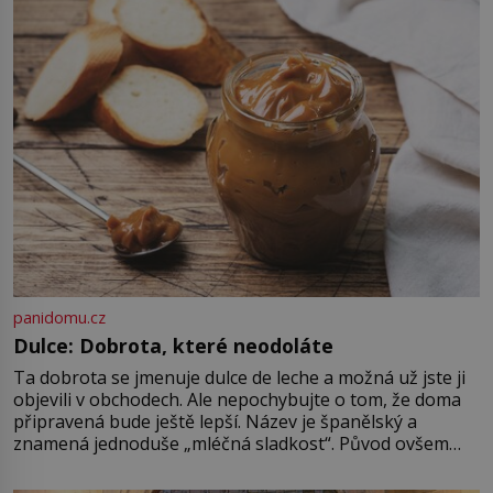
vytoužené oázy klidu však
okamžitě nastoupí hluboké
znepokojení. Lidská mysl je totiž
evolučně nastavena na neustálý
[…]
panidomu.cz
Dulce: Dobrota, které neodoláte
Ta dobrota se jmenuje dulce de leche a možná už jste ji
objevili v obchodech. Ale nepochybujte o tom, že doma
připravená bude ještě lepší. Název je španělský a
znamená jednoduše „mléčná sladkost“. Původ ovšem
není úplně jednoznačný, o autorství této receptury se
pře hned několik latinskoamerických zemí a k tomu