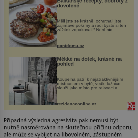
Balkánské recepty, dobroty z
dovolené
Měli jste se krásně, ochutnali jste
zajímavé pokrmy a rádi byste si ten
zážitek zopakovali? Není nic
snazšího. Pljeskavica (10 porcí)
Možná jste ji ochutnali na dovolené v
bývalé Jugoslávii, lze ji vi...
panidomu.cz
Měkké na dotek, krásné na
pohled
Koupelna patří k nejatraktivnějším
místnostem v bytě, vedle ložnice
slouží jako místo pro relaxaci a
odpočinek. Koupelnový textil –
ručníky, osušky a koberečky –
mohou jako mávnutím kouzelného
rezidenceonline.cz
proutku...
Případná výsledná agresivita pak nemusí být
nutně nasměrována na skutečnou příčinu odporu,
ale může se vybíjet na libovolném, zástupném