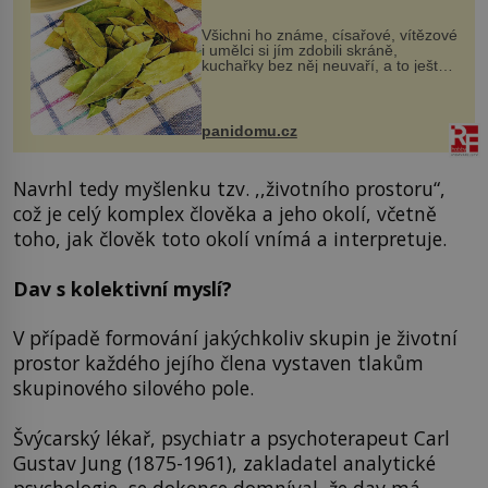
Všichni ho známe, císařové, vítězové
i umělci si jím zdobili skráně,
kuchařky bez něj neuvaří, a to ještě
nevíte, že bobkový list může výrazně
zmírnit některé naše neduhy.
Obsahuje v malém množství ně...
panidomu.cz
Navrhl tedy myšlenku tzv. ,,životního prostoru“,
což je celý komplex člověka a jeho okolí, včetně
toho, jak člověk toto okolí vnímá a interpretuje.
Dav s kolektivní myslí?
V případě formování jakýchkoliv skupin je životní
prostor každého jejího člena vystaven tlakům
skupinového silového pole.
Švýcarský lékař, psychiatr a psychoterapeut Carl
Gustav Jung (1875-1961), zakladatel analytické
psychologie, se dokonce domníval, že dav má