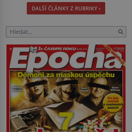
hmatatelnějšího. Naprosto rekordní kometu!
DALŠÍ ČLÁNKY Z RUBRIKY ›
Astronomové Pedro Bernardinelli a Gary Bernstein
mravenčí prací zkoumají archivní snímky v rámci
Průzkumu temné energie […]