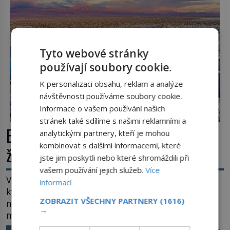
Většina lidí vnímá rákos jen jako obyčejnou kulisu
letního koupání. Stačí se však podívat […]
Tyto webové stránky
používají soubory cookie.
K personalizaci obsahu, reklam a analýze
návštěvnosti používáme soubory cookie.
Informace o vašem používání našich
stránek také sdílíme s našimi reklamními a
Extrémní podmínky na Zemi: Kde
analytickými partnery, kteří je mohou
kombinovat s dalšími informacemi, které
život přežívá navzdory všemu
jste jim poskytli nebo které shromáždili při
vašem používání jejich služeb.
Více
Vroucí voda, mráz hluboko pod bodem mrazu,
informací
kyseliny, smrtící tlak i pouště, kde celé roky
ZOBRAZIT VŠECHNY PARTNERY
(1616)
nespadne jediná kapka deště. Na první pohled
→
místa, kde nemůže existovat vůbec nic. Přesto
právě tady vědci objevují organismy, které