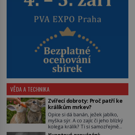
VĚDA A TECHNIKA
Zvířecí dobroty: Proč patří ke
králíkům mrkev?
Opice si dá banán, ježek jablko,
myška sýr. A co zajíc či jeho blízký
kolega králík? Ti si samozřejmě
pochutnají na mrkvi! Proč jsou
Kvantové provázání: