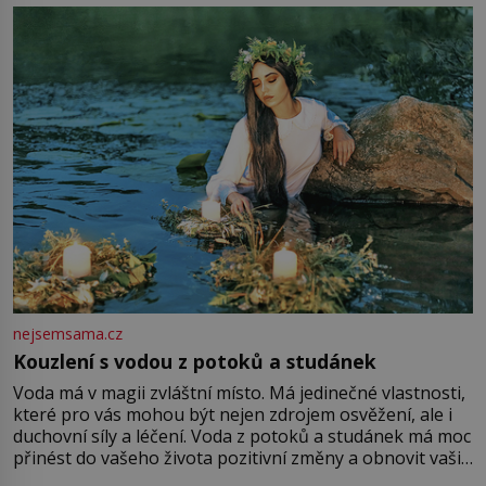
milostpaní. Stačí jenom na sukni,“ zhodnotí švadlena
množství růžového mušelínu. „Ošidili vás, podívejte.“
Vezme do ruky dřevěnou
nejsemsama.cz
Kouzlení s vodou z potoků a studánek
Voda má v magii zvláštní místo. Má jedinečné vlastnosti,
které pro vás mohou být nejen zdrojem osvěžení, ale i
duchovní síly a léčení. Voda z potoků a studánek má moc
přinést do vašeho života pozitivní změny a obnovit vaši
energii. Využitím těchto přírodních zdrojů v magii