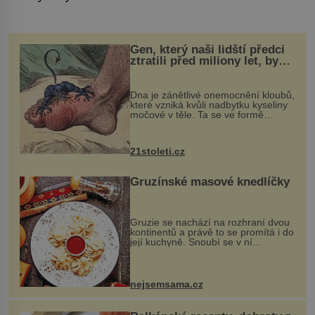
Gen, který naši lidští předci
ztratili před miliony let, by
mohl pomoci s léčbou
„nemoci králů“
Dna je zánětlivé onemocnění kloubů,
které vzniká kvůli nadbytku kyseliny
močové v těle. Ta se ve formě
krystalků ukládá v blízkosti kloubů,
nejčastěji přitom postihuje palce na
nohou, a způsobuje bole...
21stoleti.cz
Gruzínské masové knedlíčky
Gruzie se nachází na rozhraní dvou
kontinentů a právě to se promítá i do
její kuchyně. Snoubí se v ní
evropské a asijské chutě a díky tomu
vznikají rozmanité a chuťově bohaté
pokrmy, které rozhodně st...
nejsemsama.cz