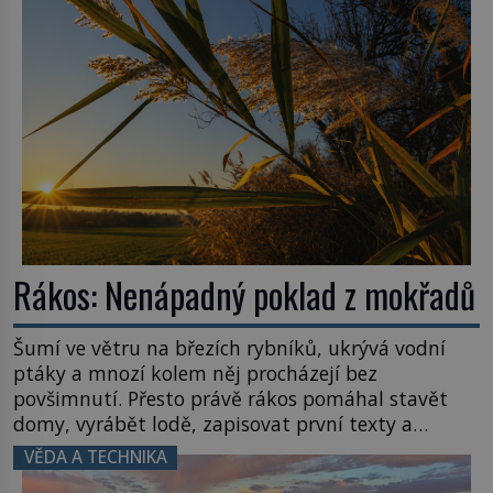
Název: Columbia První […]
Rákos: Nenápadný poklad z mokřadů
Šumí ve větru na březích rybníků, ukrývá vodní
ptáky a mnozí kolem něj procházejí bez
povšimnutí. Přesto právě rákos pomáhal stavět
domy, vyrábět lodě, zapisovat první texty a
inspiroval řadu pověstí. Tato skromná, ale
VĚDA A TECHNIKA
užitečná rostlina provází člověka už tisíce let.