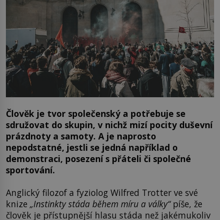
Člověk je tvor společenský a potřebuje se
sdružovat do skupin, v nichž mizí pocity duševní
prázdnoty a samoty. A je naprosto
nepodstatné, jestli se jedná například o
demonstraci, posezení s přáteli či společné
sportování.
Anglický filozof a fyziolog Wilfred Trotter ve své
knize
„Instinkty stáda během míru a války“
píše, že
člověk je přístupnější hlasu stáda než jakémukoliv