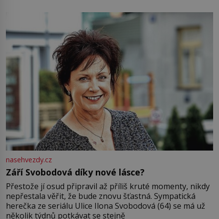
pamatuji, tak jsme s Mirkem byli zamilovaní mnohem víc.
Jsme spolu moc rádi Tehdy byla jiná doba, když
nasehvezdy.cz
Září Svobodová díky nové lásce?
Přestože jí osud připravil až příliš kruté momenty, nikdy
nepřestala věřit, že bude znovu šťastná. Sympatická
herečka ze seriálu Ulice Ilona Svobodová (64) se má už
několik týdnů potkávat se stejně