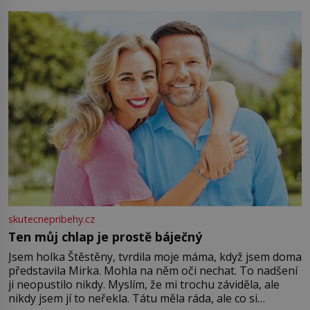
můžete obohatit své rituály a přinést do svého života
větší harmonii a klid. Je důležité
skutecnepribehy.cz
Ten můj chlap je prostě báječný
Jsem holka Štěstěny, tvrdila moje máma, když jsem doma
představila Mirka. Mohla na něm oči nechat. To nadšení
ji neopustilo nikdy. Myslím, že mi trochu záviděla, ale
nikdy jsem jí to neřekla. Tátu měla ráda, ale co si