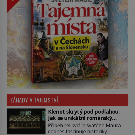
ZÁHADY A TAJEMSTVÍ
Klenot skrytý pod podlahou:
Jak se unikátní románský
poklad dostal do zapadlého
Příběh relikviáře svatého Maura
Bečova?
dodnes fascinuje historiky i