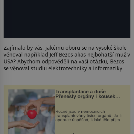
Zajímalo by vás, jakému oboru se na vysoké škole
věnoval například Jeff Bezos alias nejbohatší muž v
USA? Abychom odpověděli na vaši otázku, Bezos
se věnoval studiu elektrotechniky a informatiky.
Transplantace a duše.
Přenesly orgány i kousek
osobnosti dárce?
Ročně jsou v nemocnicích
transplantovány tisíce orgánů. Je-li
operace úspěšná, lidské tělo přijme
darovaný orgán za své a pacient
může vést plnohodnotný život. Ale co
když při transplantaci nepřijímám...