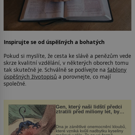
Inspirujte se od úspěšných a bohatých
Pokud si myslíte, že cesta ke slávě a penězům vede
skrze kvalitní vzdělání, v některých oborech tomu
tak skutečně je. Schválně se podívejte na
šablony
úspěšných životopisů
a porovnejte, co mají
společné.
Gen, který naši lidští předci
ztratili před miliony let, by
mohl pomoci s léčbou
„nemoci králů“
Dna je zánětlivé onemocnění kloubů,
které vzniká kvůli nadbytku kyseliny
močové v těle. Ta se ve formě