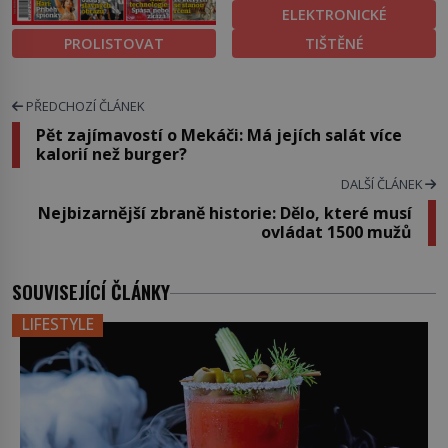
ELEKTRONICKÉ
PROLISTOVAT
TIŠTĚNÉ
PŘEDCHOZÍ ČLÁNEK
Pět zajímavostí o Mekáči: Má jejích salát více
kalorií než burger?
DALŠÍ ČLÁNEK
Nejbizarnější zbraně historie: Dělo, které musí
ovládat 1500 mužů
SOUVISEJÍCÍ ČLÁNKY
LIFESTYLE