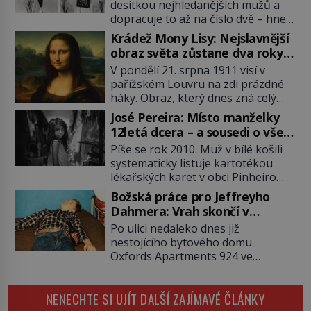
desítkou nejhledanějších mužů a
dopracuje to až na číslo dvě – hned
po Usámovi bin Ládinovi (1957–
Krádež Mony Lisy: Nejslavnější
2011). To je James „Whitey“ Bulger
obraz světa zůstane dva roky
(1929–2018) viněný ze spoluúčasti
nezvěstný
V pondělí 21. srpna 1911 visí v
na 19 vraždách, vydírání a lichvy. A
pařížském Louvru na zdi prázdné
samozřejmě, krom toho je ještě
háky. Obraz, který dnes zná celý
drogový dealer, který neváhá
svět, je pryč. Zpočátku si nikdo
odstranit z cesty všechny práskače,
José Pereira: Místo manželky
nemyslí, že jde o krádež.
zatímco […]
12letá dcera – a sousedi o všem
Zaměstnanci jsou přesvědčeni, že
vědí!
Píše se rok 2010. Muž v bílé košili
Mona Lisa je jen v restaurátorské
systematicky listuje kartotékou
dílně nebo u fotografa. Když se
lékařských karet v obci Pinheiro
ukáže pravda, propukne jeden z
ležící asi 20 kilometrů od farmy s
největších honů na zloděje v […]
Božská práce pro Jeffreyho
podivínským majitelem. Něco tu
Dahmera: Vrah skončí v
nesedí. Ledaže… Ledaže by ta
tratolišti krve ve vězeňských
Po ulici nedaleko dnes již
mladá dívka z farmy byla ne
umývárnách
nestojícího bytového domu
manželkou, ale dcerou – a všechny
Oxfords Apartments 924 ve
ty děti byly zplozené v incestu. Na
wisconsinském Milwaukee se
sociálním odboru jednoho z […]
potácí zcela zmatený 14letý
NENECHTE SI UJÍT DALŠÍ ZAJÍMAVÉ ČLÁNKY
Konerak Sinthasomphone. Když ho