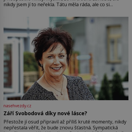
nikdy jsem jí to neřekla. Tátu měla ráda, ale co si
pamatuji, tak jsme s Mirkem byli zamilovaní mnohem víc.
Jsme spolu moc rádi Tehdy byla jiná doba, když
nasehvezdy.cz
Září Svobodová díky nové lásce?
Přestože jí osud připravil až příliš kruté momenty, nikdy
nepřestala věřit, že bude znovu šťastná. Sympatická