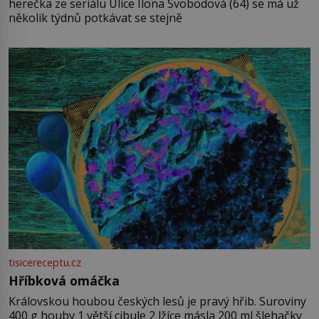
herečka ze seriálu Ulice Ilona Svobodová (64) se má už
několik týdnů potkávat se stejně
tisicereceptu.cz
Hříbková omáčka
Královskou houbou českých lesů je pravý hřib. Suroviny
400 g houby 1 větší cibule 2 lžíce másla 200 ml šlehačky