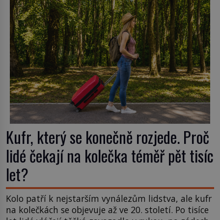
amerického výrobce cigaretových náustků k
nápadu, který změní způsob pití po celém […]
Kufr, který se konečně rozjede. Proč
lidé čekají na kolečka téměř pět tisíc
let?
Kolo patří k nejstarším vynálezům lidstva, ale kufr
na kolečkách se objevuje až ve 20. století. Po tisíce