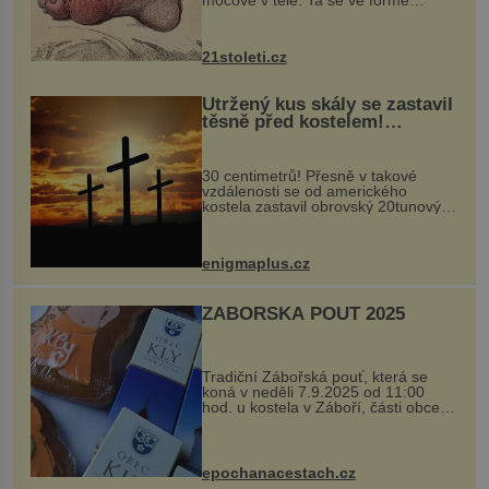
krystalků ukládá v blízkosti kloubů,
nejčastěji přitom postihuje palce na
nohou, a způsobuje bole...
21stoleti.cz
Utržený kus skály se zastavil
těsně před kostelem!
Ochránila ho boží síla?
30 centimetrů! Přesně v takové
vzdálenosti se od amerického
kostela zastavil obrovský 20tunový
balvan, který se v květnu 2014
nečekaně odtrhl od nedaleké skály
při její demolici. Podle místních stojí
enigmaplus.cz
...
ZÁBOŘSKÁ POUŤ 2025
Tradiční Zábořská pouť, která se
koná v neděli 7.9.2025 od 11:00
hod. u kostela v Záboří, části obce
Kly u Mělníka. V programu naleznete
komentovanou prohlídku kostela,
dobovou hudbu, řemesla, atrakce...
epochanacestach.cz