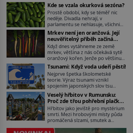
Kde se vzala okurková sezóna?
Prostě období, kdy se téměř nic
neděje. Divadla nehrají, v
parlamentu se nehlasuje, všichni
jsou na dovolené a média tak
Mrkev není jen oranžová. Její
nemají o čem mluvit a psát. A
neuvěřitelný příběh začíná
vymýšlejí si proto témata, které
fialovou barvou
Když dnes vytáhneme ze země
nikoho nezajímají. Proč je však ona
mrkev, většina z nás očekává sytě
letní doba spojovaná zrovna s
oranžový kořen. Jenže po většinu
okurkami? Okurkovou sezónu
své historie je mrkev všechno
známe už od poloviny 19. století,
Tsunami: Když voda udeří pěstí!
možné, jen ne oranžová. Je fialová,
ovšem jako Češi […]
Nejprve špetka školometské
žlutá, bílá, někdy dokonce téměř
teorie. Výraz tsunami vznikl
černá. Až díky stovkám let
spojením japonských slov tsu
pečlivého šlechtění se z ní stává
(přístav) a nami (vlna). Jedná se o
zelenina, bez které si českou
Veselý hřbitov v Rumunsku:
dlouhou vlnu, která je na volném
zahradu ani nedokážeme
Proč zde třou pohřební plačky
moři takřka nepostřehnutelná.
představit. Její příběh je […]
bídu s nouzí?
Hřbitov jako jeviště pro mystérium
Ačkoli je vlnová délka tsunami i 300
smrti. Mezi hrobovými místy půda
kilometrů, výška vlny na volném
promáčená slzami, smutek a
moři je maximálně 1,5 metru.
vědomí konečnosti lidské existence.
Máme se podobné obří vlny obávat
Jsou ale výjimky, kde pohřební