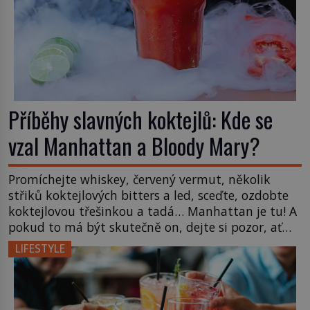
Příběhy slavných koktejlů: Kde se
vzal Manhattan a Bloody Mary?
Promíchejte whiskey, červený vermut, několik
střiků koktejlových bitters a led, sceďte, ozdobte
koktejlovou třešinkou a tadá… Manhattan je tu! A
pokud to má být skutečně on, dejte si pozor, ať
místo klasické americké rye whiskey či klidně
LIFESTYLE
bourbonu nepoužijete skotskou whisku. Co se
stane? Inu, koktejl bude stále skvělý, ale už to
nebude Manhattan ale […]