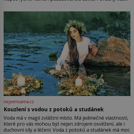
mu přitom zůstane za prsty… „Na šaty ho bude málo,
milostpaní. Stačí jenom na sukni,“ zhodnotí švadlena
množství růžového mušelínu. „Ošidili vás, podívejte.“
Vezme do ruky dřevěnou
nejsemsama.cz
Kouzlení s vodou z potoků a studánek
Voda má v magii zvláštní místo. Má jedinečné vlastnosti,
které pro vás mohou být nejen zdrojem osvěžení, ale i
duchovní síly a léčení. Voda z potoků a studánek má moc