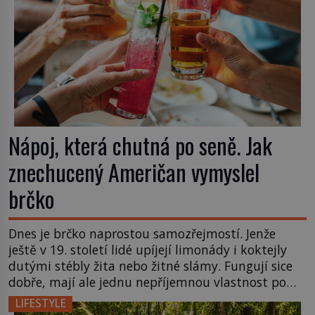
Nápoj, která chutná po seně. Jak
znechucený Američan vymyslel
brčko
Dnes je brčko naprostou samozřejmostí. Jenže
ještě v 19. století lidé upíjejí limonády i koktejly
dutými stébly žita nebo žitné slámy. Fungují sice
dobře, mají ale jednu nepříjemnou vlastnost po
chvíli se rozmáčejí a nápoji dodávají travnatou
LIFESTYLE
příchuť. Právě tahle drobná nepříjemnost přivede