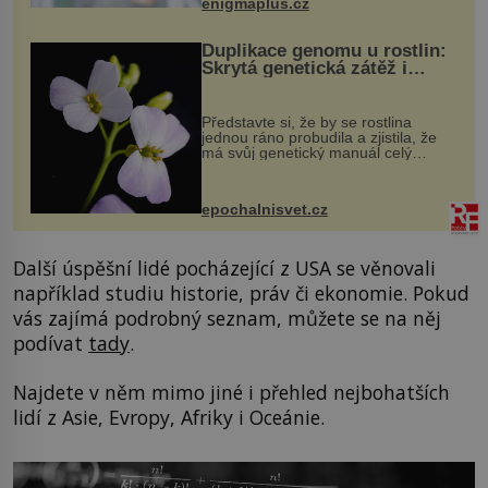
enigmaplus.cz
Duplikace genomu u rostlin:
Skrytá genetická zátěž i
evoluční výhoda
Představte si, že by se rostlina
jednou ráno probudila a zjistila, že
má svůj genetický manuál celý
dvakrát. Přesně to se občas v
přírodě stane – a podle nového
výzkumu to může být pro druhy
epochalnisvet.cz
vstupenka...
Další úspěšní lidé pocházející z USA se věnovali
například studiu historie, práv či ekonomie. Pokud
vás zajímá podrobný seznam, můžete se na něj
podívat
tady
.
Najdete v něm mimo jiné i přehled nejbohatších
lidí z Asie, Evropy, Afriky i Oceánie.