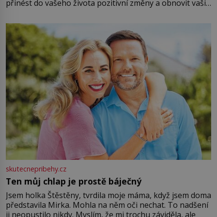
přinést do vašeho života pozitivní změny a obnovit vaši
energii. Využitím těchto přírodních zdrojů v magii
můžete obohatit své rituály a přinést do svého života
větší harmonii a klid. Je důležité
skutecnepribehy.cz
Ten můj chlap je prostě báječný
Jsem holka Štěstěny, tvrdila moje máma, když jsem doma
představila Mirka. Mohla na něm oči nechat. To nadšení
ji neopustilo nikdy. Myslím, že mi trochu záviděla, ale