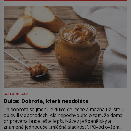
zastaví policejní hlídka, ochable jí
nadiktuje adresu „jeho kamaráda“.
Strážníci ho dopraví zpět do
udaného bytu. Oním „kamarádem“
je ovšem jeden z nejslavnějších
vrahů, Jeffrey Dahmer (1960–1994).
Je 27. května 1991. […]
panidomu.cz
Dulce: Dobrota, které neodoláte
Ta dobrota se jmenuje dulce de leche a možná už jste ji
objevili v obchodech. Ale nepochybujte o tom, že doma
připravená bude ještě lepší. Název je španělský a
znamená jednoduše „mléčná sladkost“. Původ ovšem