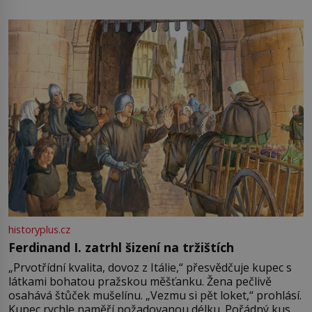
není úplně jednoznačný, o autorství této receptury se
pře hned několik latinskoamerických zemí a k tomu
Francie, kde se traduje,
historyplus.cz
Ferdinand I. zatrhl šizení na tržištích
„Prvotřídní kvalita, dovoz z Itálie,“ přesvědčuje kupec s
látkami bohatou pražskou měšťanku. Žena pečlivě
osahává štůček mušelínu. „Vezmu si pět loket,“ prohlásí.
Kupec rychle naměří požadovanou délku. Pořádný kus