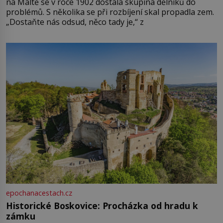
na Maltě se v roce 1902 dostala skupina dělníků do
problémů. S několika se při rozbíjení skal propadla zem.
„Dostaňte nás odsud, něco tady je,“ z
epochanacestach.cz
Historické Boskovice: Procházka od hradu k
zámku