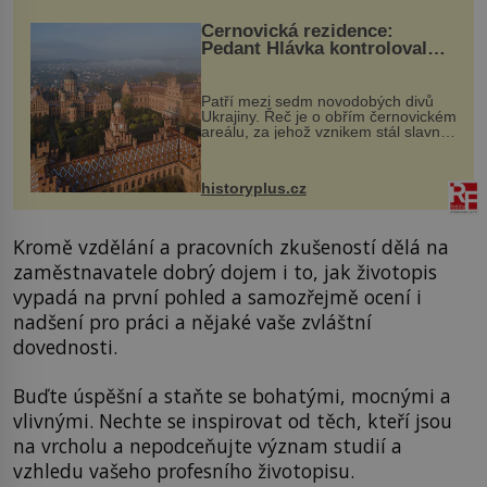
Černovická rezidence:
Pedant Hlávka kontroloval
každou cihlu
Patří mezi sedm novodobých divů
Ukrajiny. Řeč je o obřím černovickém
areálu, za jehož vznikem stál slavný
český architekt Josef Hlávka. Ten si
na něm dal mimořádně záležet. Jeho
stavební plány by při ...
historyplus.cz
Kromě vzdělání a pracovních zkušeností dělá na
zaměstnavatele dobrý dojem i to, jak životopis
vypadá na první pohled a samozřejmě ocení i
nadšení pro práci a nějaké vaše zvláštní
dovednosti.
Buďte úspěšní a staňte se bohatými, mocnými a
vlivnými. Nechte se inspirovat od těch, kteří jsou
na vrcholu a nepodceňujte význam studií a
vzhledu vašeho profesního životopisu.