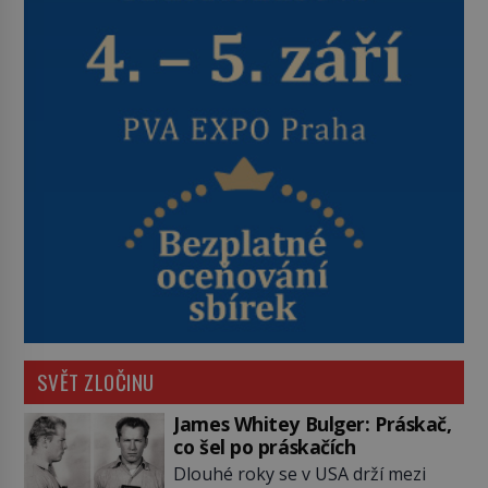
SVĚT ZLOČINU
James Whitey Bulger: Práskač,
co šel po práskačích
Dlouhé roky se v USA drží mezi