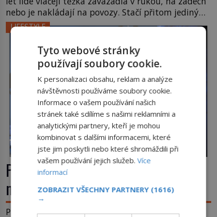
let lidé vláčejí těžká zavazadla v rukou, na zádech
nebo je nakládají na povozy. Stačí přitom jediný
nápad, připevnit ke kufru kolečka. Jenže právě ten
LIFESTYLE
nikdo dlouho nedostane. Až jednou se na letišti
ozve věta, která změní […]
Tyto webové stránky
používají soubory cookie.
K personalizaci obsahu, reklam a analýze
návštěvnosti používáme soubory cookie.
Informace o vašem používání našich
stránek také sdílíme s našimi reklamními a
analytickými partnery, kteří je mohou
kombinovat s dalšími informacemi, které
jste jim poskytli nebo které shromáždili při
vašem používání jejich služeb.
Více
První plastické operace: Když se
informací
nový nos rodí z kůže na tváři
ZOBRAZIT VŠECHNY PARTNERY
(1616)
→
Plastická chirurgie se často považuje za vynález