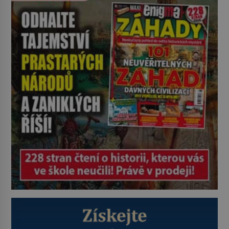
stala symbolem jižní Francie,
romantických prázdnin i klidu
venkova. Její příběh je však
mnohem starší než slavné
provensálské plantáže. Lidé si této
neobyčejné rostlinky cenili už před
tisíci […]