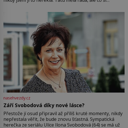
pamatuji, tak jsme s Mirkem byli zamilovaní mnohem víc.
Jsme spolu moc rádi Tehdy byla jiná doba, když
nasehvezdy.cz
Září Svobodová díky nové lásce?
Přestože jí osud připravil až příliš kruté momenty, nikdy
nepřestala věřit, že bude znovu šťastná. Sympatická
herečka ze seriálu Ulice Ilona Svobodová (64) se má už