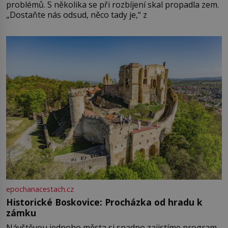
problémů. S několika se při rozbíjení skal propadla zem.
„Dostaňte nás odsud, něco tady je,“ z
epochanacestach.cz
Historické Boskovice: Procházka od hradu k
zámku
Návštěvou jednoho města si snadno zajistíme program