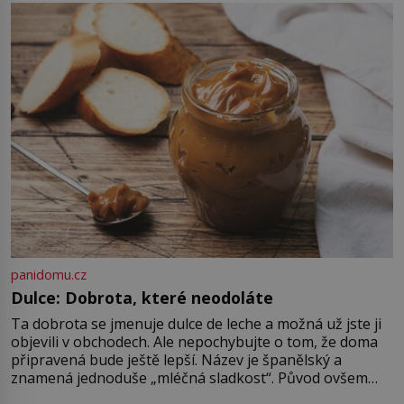
nadiktuje adresu „jeho kamaráda“.
Strážníci ho dopraví zpět do
udaného bytu. Oním „kamarádem“
je ovšem jeden z nejslavnějších
vrahů, Jeffrey Dahmer (1960–1994).
Je 27. května 1991. […]
panidomu.cz
Dulce: Dobrota, které neodoláte
Ta dobrota se jmenuje dulce de leche a možná už jste ji
objevili v obchodech. Ale nepochybujte o tom, že doma
připravená bude ještě lepší. Název je španělský a
znamená jednoduše „mléčná sladkost“. Původ ovšem
není úplně jednoznačný, o autorství této receptury se