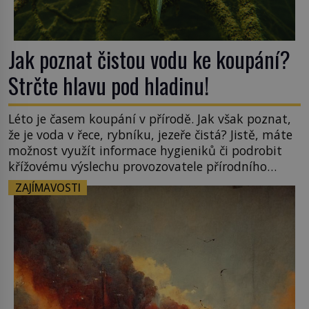
Jak poznat čistou vodu ke koupání?
Strčte hlavu pod hladinu!
Léto je časem koupání v přírodě. Jak však poznat,
že je voda v řece, rybníku, jezeře čistá? Jistě, máte
možnost využít informace hygieniků či podrobit
křížovému výslechu provozovatele přírodního
koupaliště. Existuje ale ještě jiná alternativa. Jaká?
ZAJÍMAVOSTI
Podívat se pod hladinu a zjistit, kdo si onu
konkrétní vodní lokalitu oblíbil už dávno před
vámi. Říká se jim bioindikátory […]