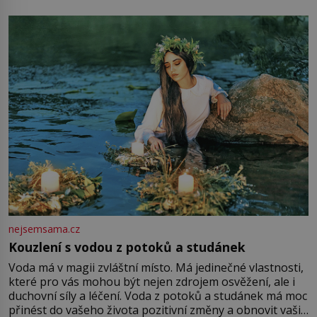
mu přitom zůstane za prsty… „Na šaty ho bude málo,
milostpaní. Stačí jenom na sukni,“ zhodnotí švadlena
množství růžového mušelínu. „Ošidili vás, podívejte.“
Vezme do ruky dřevěnou
nejsemsama.cz
Kouzlení s vodou z potoků a studánek
Voda má v magii zvláštní místo. Má jedinečné vlastnosti,
které pro vás mohou být nejen zdrojem osvěžení, ale i
duchovní síly a léčení. Voda z potoků a studánek má moc
přinést do vašeho života pozitivní změny a obnovit vaši