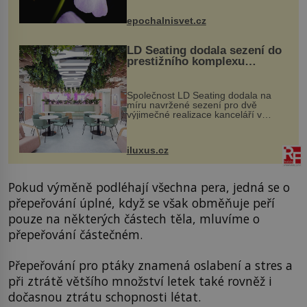
přírodě stane – a podle nového
výzkumu to může být pro druhy
epochalnisvet.cz
vstupenka...
LD Seating dodala sezení do
prestižního komplexu
MediaCityUK v Salfordu
Společnost LD Seating dodala na
míru navržené sezení pro dvě
výjimečné realizace kanceláří v
areálu MediaCityUK v anglickém
Salfordu – konkrétně do budov Blue
Tower a Orange Tower. Komplex
iluxus.cz
budov Media...
Pokud výměně podléhají všechna pera, jedná se o
přepeřování úplné, když se však obměňuje peří
pouze na některých částech těla, mluvíme o
přepeřování částečném.
Přepeřování pro ptáky znamená oslabení a stres a
při ztrátě většího množství letek také rovněž i
dočasnou ztrátu schopnosti létat.