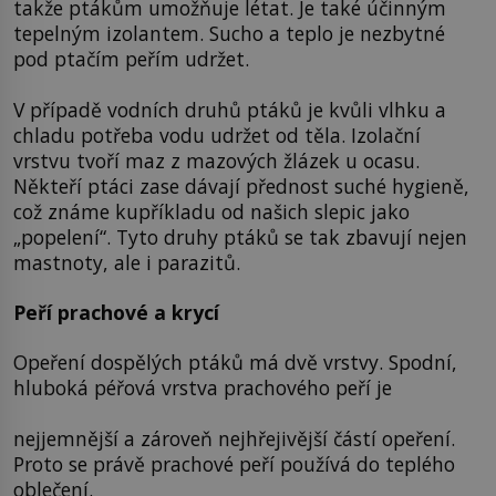
takže ptákům umožňuje létat. Je také účinným
tepelným izolantem. Sucho a teplo je nezbytné
pod ptačím peřím udržet.
V případě vodních druhů ptáků je kvůli vlhku a
chladu potřeba vodu udržet od těla. Izolační
vrstvu tvoří maz z mazových žlázek u ocasu.
Někteří ptáci zase dávají přednost suché hygieně,
což známe kupříkladu od našich slepic jako
„popelení“. Tyto druhy ptáků se tak zbavují nejen
mastnoty, ale i parazitů.
Peří prachové a krycí
Opeření dospělých ptáků má dvě vrstvy. Spodní,
hluboká péřová vrstva prachového peří je
nejjemnější a zároveň nejhřejivější částí opeření.
Proto se právě prachové peří používá do teplého
oblečení.