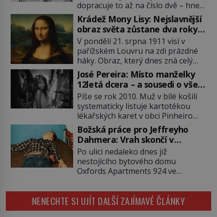
dopracuje to až na číslo dvě – hned
po Usámovi bin Ládinovi (1957–
Krádež Mony Lisy: Nejslavnější
2011). To je James „Whitey“ Bulger
obraz světa zůstane dva roky
(1929–2018) viněný ze spoluúčasti
nezvěstný
V pondělí 21. srpna 1911 visí v
na 19 vraždách, vydírání a lichvy. A
pařížském Louvru na zdi prázdné
samozřejmě, krom toho je ještě
háky. Obraz, který dnes zná celý
drogový dealer, který neváhá
svět, je pryč. Zpočátku si nikdo
odstranit z cesty všechny práskače,
José Pereira: Místo manželky
nemyslí, že jde o krádež.
zatímco […]
12letá dcera – a sousedi o všem
Zaměstnanci jsou přesvědčeni, že
vědí!
Píše se rok 2010. Muž v bílé košili
Mona Lisa je jen v restaurátorské
systematicky listuje kartotékou
dílně nebo u fotografa. Když se
lékařských karet v obci Pinheiro
ukáže pravda, propukne jeden z
ležící asi 20 kilometrů od farmy s
největších honů na zloděje v […]
Božská práce pro Jeffreyho
podivínským majitelem. Něco tu
Dahmera: Vrah skončí v
nesedí. Ledaže… Ledaže by ta
tratolišti krve ve vězeňských
Po ulici nedaleko dnes již
mladá dívka z farmy byla ne
umývárnách
nestojícího bytového domu
manželkou, ale dcerou – a všechny
Oxfords Apartments 924 ve
ty děti byly zplozené v incestu. Na
wisconsinském Milwaukee se
sociálním odboru jednoho z […]
potácí zcela zmatený 14letý
NENECHTE SI UJÍT DALŠÍ ZAJÍMAVÉ ČLÁNKY
Konerak Sinthasomphone. Když ho
zastaví policejní hlídka, ochable jí