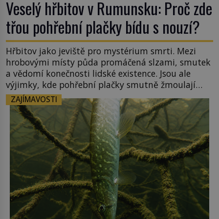
Veselý hřbitov v Rumunsku: Proč zde
třou pohřební plačky bídu s nouzí?
Hřbitov jako jeviště pro mystérium smrti. Mezi
hrobovými místy půda promáčená slzami, smutek
a vědomí konečnosti lidské existence. Jsou ale
výjimky, kde pohřební plačky smutně žmoulají
kapesníky nikoli při smutečním obřadu, ale při
ZAJÍMAVOSTI
pohledu na výši vyměřené podpory
v nezaměstnanosti. Kam vás pozveme? Unikátní
hřbitov, který si vysloužil název „Veselý“, najdeme
v rumunské vesnici Sapanta, nedaleko hranic […]