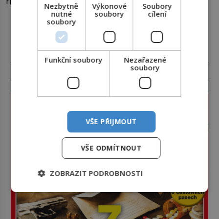
rizika skrýval Istanbul časů minulých. Jak čelilo
Nezbytně
Výkonové
Soubory
město v minulosti potenciální ohnivé katastrofě a
nutné
soubory
cílení
soubory
proč jsou zde stále tolik obávány měsíce
DALŠÍ ČLÁNKY Z RUBRIKY ›
smaženého lilku? První hasičský sbor se
v Istanbulu objevuje v roce 1714 a […]
Funkční soubory
Nezařazené
soubory
VŠE PŘIJMOUT
VŠE ODMÍTNOUT
ZOBRAZIT PODROBNOSTI