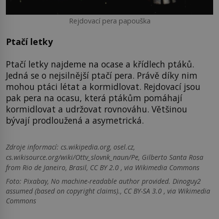
Rejdovací pera papouška
Ptačí letky
Ptačí letky najdeme na ocase a křídlech ptáků.
Jedná se o nejsilnější ptačí pera. Právě díky nim
mohou ptáci létat a kormidlovat. Rejdovací jsou
pak pera na ocasu, která ptákům pomáhají
kormidlovat a udržovat rovnováhu. Většinou
bývají prodloužená a asymetrická.
Zdroje informací:
cs.wikipedia.org, osel.cz,
cs.wikisource.org/wiki/Ottv_slovnk_naun/Pe, Gilberto Santa Rosa
from Rio de Janeiro, Brasil, CC BY 2.0 , via Wikimedia Commons
Foto: Pixabay, No machine-readable author provided. Dinoguy2
assumed (based on copyright claims)., CC BY-SA 3.0 , via Wikimedia
Commons