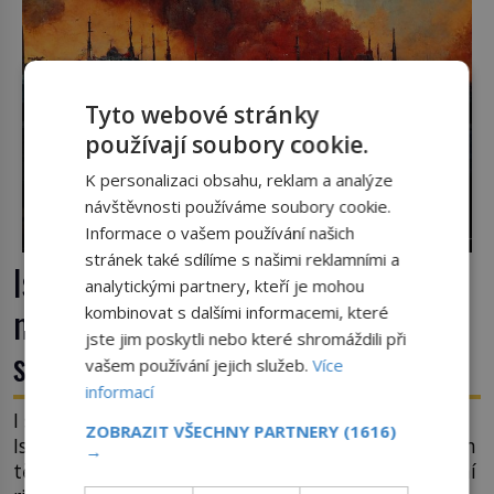
Tyto webové stránky
používají soubory cookie.
K personalizaci obsahu, reklam a analýze
návštěvnosti používáme soubory cookie.
Informace o vašem používání našich
stránek také sdílíme s našimi reklamními a
Istanbul v plamenech: Proč obří
analytickými partnery, kteří je mohou
megapoli ohrožují měsíce
kombinovat s dalšími informacemi, které
jste jim poskytli nebo které shromáždili při
smaženého lilku?
vašem používání jejich služeb.
Více
informací
I současný kosmopolitní a dobře organizovaný
ZOBRAZIT VŠECHNY PARTNERY
(1616)
Istanbul nemá s rizikem požárů nikdy vyhráno. Jen
→
těžko si tak člověk dokáže představit, jaká požární