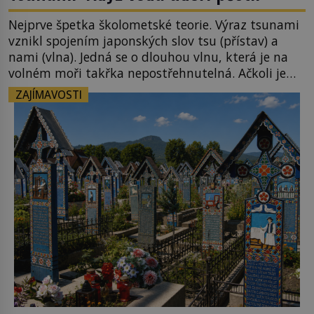
Nejprve špetka školometské teorie. Výraz tsunami
vznikl spojením japonských slov tsu (přístav) a
nami (vlna). Jedná se o dlouhou vlnu, která je na
volném moři takřka nepostřehnutelná. Ačkoli je
vlnová délka tsunami i 300 kilometrů, výška vlny
ZAJÍMAVOSTI
na volném moři je maximálně 1,5 metru. Máme se
podobné obří vlny obávat i v Evropě? Vznik
tsunami si […]