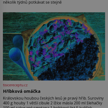
několik týdnů potkávat se stejně
tisicereceptu.cz
Hříbková omáčka
Královskou houbou českých lesů je pravý hřib. Suroviny
400 g houby 1 větší cibule 2 lžíce másla 200 ml šlehačky
100 ml zakysané smetana 1 bobkový list 5 kuliček