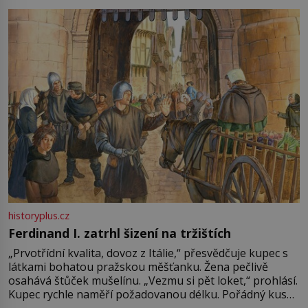
pře hned několik latinskoamerických zemí a k tomu
Francie, kde se traduje,
historyplus.cz
Ferdinand I. zatrhl šizení na tržištích
„Prvotřídní kvalita, dovoz z Itálie,“ přesvědčuje kupec s
látkami bohatou pražskou měšťanku. Žena pečlivě
osahává štůček mušelínu. „Vezmu si pět loket,“ prohlásí.
Kupec rychle naměří požadovanou délku. Pořádný kus