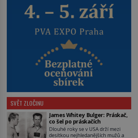
SVĚT ZLOČINU
James Whitey Bulger: Práskač,
co šel po práskačích
Dlouhé roky se v USA drží mezi
desítkou nejhledanějších mužů a