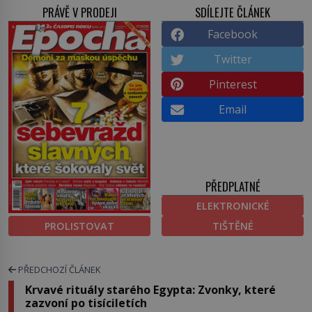
PRÁVĚ V PRODEJI
SDÍLEJTE ČLÁNEK
Facebook
Twitter
Pinterest
Email
PŘEDPLATNÉ
ELEKTRONICKÉ
PROLISTOVAT
TIŠTĚNÉ
PŘEDCHOZÍ ČLÁNEK
Krvavé rituály starého Egypta: Zvonky, které
zazvoní po tisíciletích