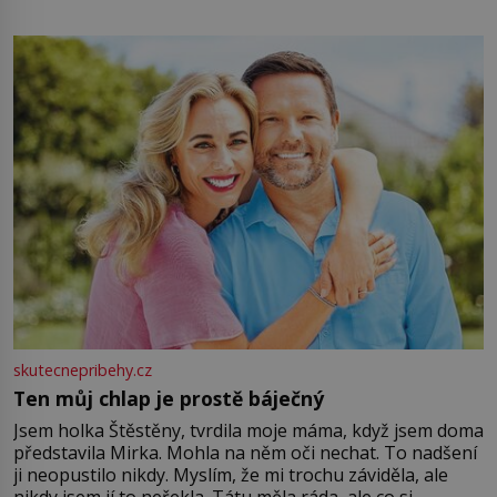
energii. Využitím těchto přírodních zdrojů v magii
můžete obohatit své rituály a přinést do svého života
větší harmonii a klid. Je důležité
skutecnepribehy.cz
Ten můj chlap je prostě báječný
Jsem holka Štěstěny, tvrdila moje máma, když jsem doma
představila Mirka. Mohla na něm oči nechat. To nadšení
ji neopustilo nikdy. Myslím, že mi trochu záviděla, ale
nikdy jsem jí to neřekla. Tátu měla ráda, ale co si