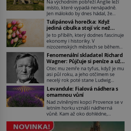
hladinou
Na východním pobřeží Anglie leží
místo, které vypadá nenápadně.
Jen málokdo by dnes hádal, že
právě zde kdysi stojí jeden z
Tulipánová horečka: Když
nejvýznamnějších anglických
jediná cibulka stojí víc než
přístavů. Středověký Dunwich
honosný dům
Je to příběh, který dodnes fascinuje
soupeří svým významem s
ekonomy i historiky. V
Londýnem, pyšní se kostely,
nizozemských městech se během
kláštery i rušnými tržišti. Pak se ale
několika měsíců obyčejná cibulka
příroda obrátí proti němu. Bouře,
Fenomenální skladatel Richard
tulipánu mění v jednu z nejdražších
mořská eroze a postupující pobřeží
Wagner: Půjčuje si peníze a už
věcí na trhu. Lidé uzavírají obchody
během několika staletí pohltí […]
je nevrací!
Otec mu zemře na tyfus, když je mu
za částky, které odpovídají ceně
asi půl roku, a jeho otčímem se
luxusních domů, věří v nekonečný
necelý rok poté stane Ludwig
růst a bohatství na dosah ruky. Pak
Geyer (1779–1821). Je o pět let
ale přijde únor roku 1637 a sen o
Levandule: Fialová nádhera s
mladší, než matka Richarda
[…]
omamnou vůní
Wagnera (1813–1883) a podle
Nad zvlněnými kopci Provence se v
nedochované korespondence je
letním horku vznáší nádherná
docela dobře možné, že Geyer není
vůně. Kam až oko dohlédne,
jen jeho otčím, ale rovnou otec.
táhnou se řady fialových květů, nad
Velký otazník také visí nad tím, […]
nimiž bzučí tisíce včel. Levandule se