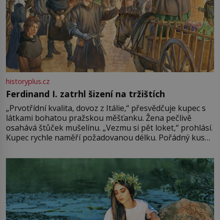
historyplus.cz
Ferdinand I. zatrhl šizení na tržištích
„Prvotřídní kvalita, dovoz z Itálie,“ přesvědčuje kupec s
látkami bohatou pražskou měšťanku. Žena pečlivě
osahává štůček mušelínu. „Vezmu si pět loket,“ prohlásí.
Kupec rychle naměří požadovanou délku. Pořádný kus
mu přitom zůstane za prsty… „Na šaty ho bude málo,
milostpaní. Stačí jenom na sukni,“ zhodnotí švadlena
množství růžového mušelínu. „Ošidili vás, podívejte.“
Vezme do ruky dřevěnou