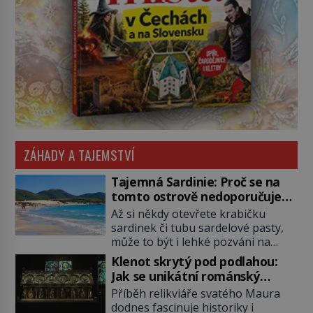
ZÁHADY A TAJEMSTVÍ
Tajemná Sardinie: Proč se na
tomto ostrově nedoporučuje
pytlovat „mořské brambory“?
Až si někdy otevřete krabičku
sardinek či tubu sardelové pasty,
může to být i lehké pozvání na
cestu do srdce Středozemního
Klenot skrytý pod podlahou:
moře, na ostrov hrdých Sardů.
Jak se unikátní románský
Věděli jste, že to byl právě italský
poklad dostal do zapadlého
Příběh relikviáře svatého Maura
ostrov Sardinie, jenž těmto
Bečova?
dodnes fascinuje historiky i
produktům moře propůjčil své