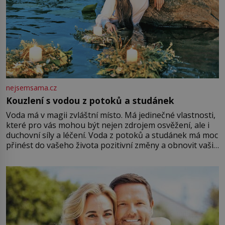
nejsemsama.cz
Kouzlení s vodou z potoků a studánek
Voda má v magii zvláštní místo. Má jedinečné vlastnosti,
které pro vás mohou být nejen zdrojem osvěžení, ale i
duchovní síly a léčení. Voda z potoků a studánek má moc
přinést do vašeho života pozitivní změny a obnovit vaši
energii. Využitím těchto přírodních zdrojů v magii
můžete obohatit své rituály a přinést do svého života
větší harmonii a klid. Je důležité