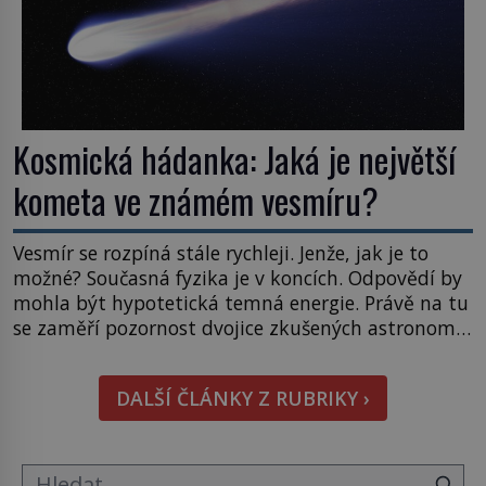
Kosmická hádanka: Jaká je největší
kometa ve známém vesmíru?
Vesmír se rozpíná stále rychleji. Jenže, jak je to
možné? Současná fyzika je v koncích. Odpovědí by
mohla být hypotetická temná energie. Právě na tu
se zaměří pozornost dvojice zkušených astronomů.
Namísto ní ale objeví něco mnohem
hmatatelnějšího. Naprosto rekordní kometu!
DALŠÍ ČLÁNKY Z RUBRIKY ›
Astronomové Pedro Bernardinelli a Gary Bernstein
mravenčí prací zkoumají archivní snímky v rámci
Průzkumu temné energie […]