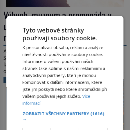
Výbuch, muzeum a promenáda v
ulicích. Pět osudů nejslavnějších
Tyto webové stránky
raketoplánů
používají soubory cookie.
K personalizaci obsahu, reklam a analýze
Ani zima nezkazí přítomným slavnostní okamžik.
návštěvnosti používáme soubory cookie.
Se slunečními brýlemi hledí na startující raketu,
Informace o vašem používání našich
která má do vesmíru vynést kromě posádky také
stránek také sdílíme s našimi reklamními a
obyčejnou učitelku. Po několika sekundách všem
analytickými partnery, kteří je mohou
ztuhnou úsměvy, stroj totiž exploduje. Jejich
VĚDA A TECHNIKA
kombinovat s dalšími informacemi, které
konstrukce není z levného kraje, daňové
jste jim poskytli nebo které shromáždili při
poplatníky stojí miliardy dolarů. Na druhou stranu
vašem používání jejich služeb.
Více
zvládnou jen představitelné věci. Na malé kousky
informací
Název: Columbia První […]
ZOBRAZIT VŠECHNY PARTNERY
(1616)
→