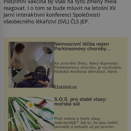
Podzimní vakcína by však na tyto změny měla
reagovat. I o tom se bude mluvit na letošní XV.
Jarní interaktivní konferenci Společnosti
všeobecného lékařství (SVL) ČLS JEP.
Neinvazivní léčba nejen
Parkinsonovy choroby
pomocí ultrazvukové
„helmy“
Ke zmírnění třesu, který doprovází
Parkinsonovu chorobu, je využívána
hluboká mozková stimulace, která
však vyžaduje vysoce invazivní
zákrok. Ultrazvuk zase není vhodný
k dostatečně přesnému zacílení ...
21stoleti.cz
S.O.S. pro slabé vlasy:
mořská sůl
Proč máme u moře vlasy
nejkrásnější? Jak to, že jsou hebčí,
pevnější a bohatší už po prvním
vykoupání? Protože sůl obsažená v