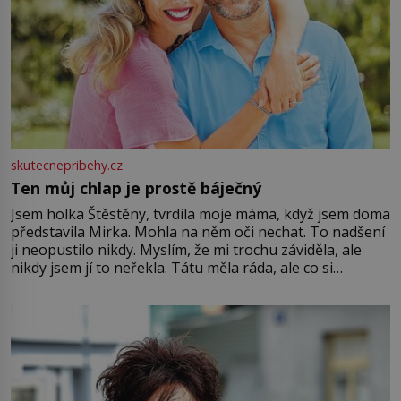
skutecnepribehy.cz
Ten můj chlap je prostě báječný
Jsem holka Štěstěny, tvrdila moje máma, když jsem doma
představila Mirka. Mohla na něm oči nechat. To nadšení
ji neopustilo nikdy. Myslím, že mi trochu záviděla, ale
nikdy jsem jí to neřekla. Tátu měla ráda, ale co si
pamatuji, tak jsme s Mirkem byli zamilovaní mnohem víc.
Jsme spolu moc rádi Tehdy byla jiná doba, když