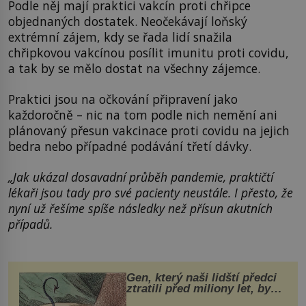
Podle něj mají praktici vakcín proti chřipce
objednaných dostatek. Neočekávají loňský
extrémní zájem, kdy se řada lidí snažila
chřipkovou vakcínou posílit imunitu proti covidu,
a tak by se mělo dostat na všechny zájemce.
Praktici jsou na očkování připravení jako
každoročně – nic na tom podle nich nemění ani
plánovaný přesun vakcinace proti covidu na jejich
bedra nebo případné podávání třetí dávky.
„Jak ukázal dosavadní průběh pandemie, praktičtí
lékaři jsou tady pro své pacienty neustále. I přesto, že
nyní už řešíme spíše následky než přísun akutních
případů.
Gen, který naši lidští předci
ztratili před miliony let, by
mohl pomoci s léčbou