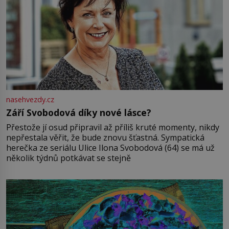
nasehvezdy.cz
Září Svobodová díky nové lásce?
Přestože jí osud připravil až příliš kruté momenty, nikdy
nepřestala věřit, že bude znovu šťastná. Sympatická
herečka ze seriálu Ulice Ilona Svobodová (64) se má už
několik týdnů potkávat se stejně