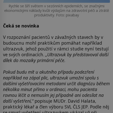
Rychle se šíří světem v sezónních epidemiích, se značnými
ekonomickými náklady kvůli výdajům na zdravotní péči a ztrátě
produktivity. Foto: pixabay
Čeká se novinka
V rozpoznání pacientů v závažných stavech by v
budoucnu mohl praktikům pomáhat například
ultrazvuk, jehož použití v rámci studie nyní testují
ve svých ordinacích.
„Ultrazvuk by představoval další
dílek do mozaiky primární péče.
Pokud budu mít u akutního případu podezření
například na zápal plic, ultrazvuk umožní spolu s
dalšími vyšetřovacími metodami určit diagnózu během
několika minut přímo v ordinaci, mohu pacienta
rovnou léčit a nemusím jej případně ani odesílat na
další vyšetření,“
popisuje MUDr. David Halata,
praktický lékař a člen výboru SVL ČLS JEP. Podle něj
se smysl vyšetření ultrazvukem ukázal už při