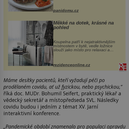
Možná jste ji ochutnali na dovolené v
bývalé Jugoslávii, lze ji vi...
panidomu.cz
Měkké na dotek, krásné na
pohled
Koupelna patří k nejatraktivnějším
místnostem v bytě, vedle ložnice
slouží jako místo pro relaxaci a
odpočinek. Koupelnový textil –
ručníky, osušky a koberečky –
mohou jako mávnutím kouzelného
rezidenceonline.cz
proutku...
Máme desítky pacientů, kteří vyžadují péči po
prodělaném covidu, ať už fyzickou, nebo psychickou,“
říká doc. MUDr. Bohumil Seifert, praktický lékař a
vědecký sekretář a místopředseda SVL. Následky
covidu budou i jedním z témat XV. Jarní
interaktivní konference.
„Pandemické období znamenalo pro populaci opravdu