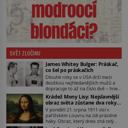
SVĚT ZLOČINU
James Whitey Bulger: Práskač,
co šel po práskačích
Dlouhé roky se v USA drží mezi
desítkou nejhledanějších mužů a
dopracuje to až na číslo dvě – hned
po Usámovi bin Ládinovi (1957–
Krádež Mony Lisy: Nejslavnější
2011). To je James „Whitey“ Bulger
obraz světa zůstane dva roky
(1929–2018) viněný ze spoluúčasti
nezvěstný
V pondělí 21. srpna 1911 visí v
na 19 vraždách, vydírání a lichvy. A
pařížském Louvru na zdi prázdné
samozřejmě, krom toho je ještě
háky. Obraz, který dnes zná celý
drogový dealer, který neváhá
svět, je pryč. Zpočátku si nikdo