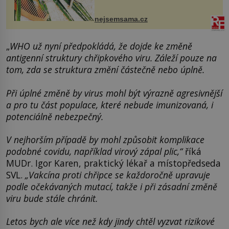
mořské vodě má blahodárný vliv.
Nejen na tělo a pokožku, ale i na
nejsemsama.cz
vlasy. ...
„
WHO už nyní předpokládá, že dojde ke změně
antigenní struktury chřipkového viru. Záleží pouze na
tom, zda se struktura změní částečně nebo úplně.
Při úplné změně by virus mohl být výrazně agresivnější
a pro tu část populace, které nebude imunizovaná, i
potenciálně nebezpečný.
V nejhorším případě by mohl způsobit komplikace
podobné covidu, například virový zápal plic,“
říká
MUDr. Igor Karen, praktický lékař a místopředseda
SVL.
„Vakcína proti chřipce se každoročně upravuje
podle očekávaných mutací, takže i při zásadní změně
viru bude stále chránit.
Letos bych ale více než kdy jindy chtěl vyzvat rizikové