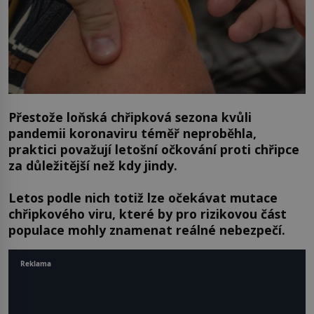
Přestože loňská chřipková sezona kvůli
pandemii koronaviru téměř neproběhla,
praktici považují letošní očkování proti chřipce
za důležitější než kdy jindy.
Letos podle nich totiž lze očekávat mutace
chřipkového viru, které by pro rizikovou část
populace mohly znamenat reálné nebezpečí.
Reklama