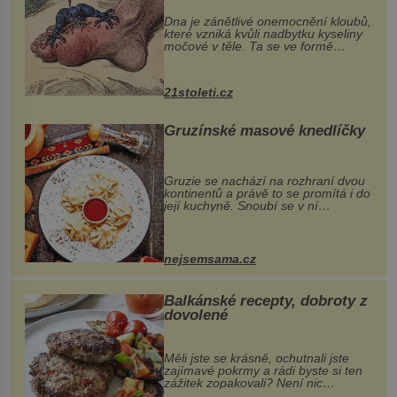
„nemoci králů“
Dna je zánětlivé onemocnění kloubů,
které vzniká kvůli nadbytku kyseliny
močové v těle. Ta se ve formě
krystalků ukládá v blízkosti kloubů,
nejčastěji přitom postihuje palce na
nohou, a způsobuje bole...
21stoleti.cz
Gruzínské masové knedlíčky
Gruzie se nachází na rozhraní dvou
kontinentů a právě to se promítá i do
její kuchyně. Snoubí se v ní
evropské a asijské chutě a díky tomu
vznikají rozmanité a chuťově bohaté
pokrmy, které rozhodně st...
nejsemsama.cz
Balkánské recepty, dobroty z
dovolené
Měli jste se krásně, ochutnali jste
zajímavé pokrmy a rádi byste si ten
zážitek zopakovali? Není nic
snazšího. Pljeskavica (10 porcí)