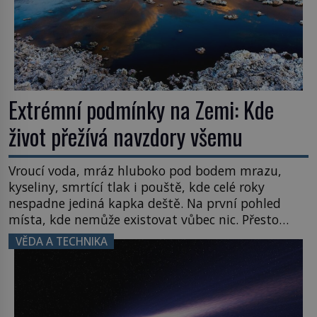
Extrémní podmínky na Zemi: Kde
život přežívá navzdory všemu
Vroucí voda, mráz hluboko pod bodem mrazu,
kyseliny, smrtící tlak i pouště, kde celé roky
nespadne jediná kapka deště. Na první pohled
místa, kde nemůže existovat vůbec nic. Přesto
právě tady vědci objevují organismy, které
VĚDA A TECHNIKA
posouvají hranice života. Každý nový nález mění
naše představy o tom, co všechno dokáže příroda a
napovídá, kde bychom jednou […]