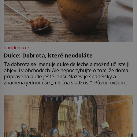
panidomu.cz
Dulce: Dobrota, které neodoláte
Ta dobrota se jmenuje dulce de leche a možná už jste ji
objevili v obchodech. Ale nepochybujte o tom, že doma
připravená bude ještě lepší. Název je španělský a
znamená jednoduše „mléčná sladkost“. Původ ovšem
není úplně jednoznačný, o autorství této receptury se
pře hned několik latinskoamerických zemí a k tomu
Francie, kde se traduje,