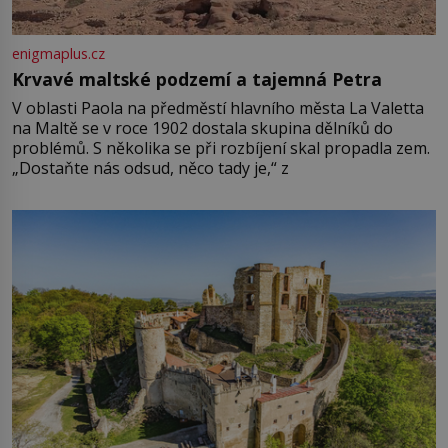
enigmaplus.cz
Krvavé maltské podzemí a tajemná Petra
V oblasti Paola na předměstí hlavního města La Valetta
na Maltě se v roce 1902 dostala skupina dělníků do
problémů. S několika se při rozbíjení skal propadla zem.
„Dostaňte nás odsud, něco tady je,“ z