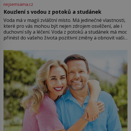
nejsemsama.cz
Kouzlení s vodou z potoků a studánek
Voda má v magii zvláštní místo. Má jedinečné vlastnosti,
které pro vás mohou být nejen zdrojem osvěžení, ale i
duchovní síly a léčení. Voda z potoků a studánek má moc
přinést do vašeho života pozitivní změny a obnovit vaši
energii. Využitím těchto přírodních zdrojů v magii
můžete obohatit své rituály a přinést do svého života
větší harmonii a klid. Je důležité