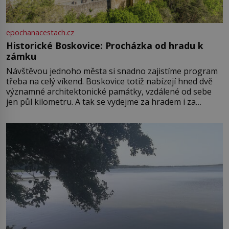
epochanacestach.cz
Historické Boskovice: Procházka od hradu k
zámku
Návštěvou jednoho města si snadno zajistíme program
třeba na celý víkend. Boskovice totiž nabízejí hned dvě
významné architektonické památky, vzdálené od sebe
jen půl kilometru. A tak se vydejme za hradem i za
zámkem do krásné jihomoravské krajiny. Trhová osada
Boskovice na okraji Drahanské vrchoviny vznikla někdy
ve13. století, a už v roce 1313 kronikáři zaznamenali