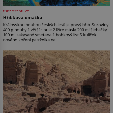
tisicereceptu.cz
Hříbková omáčka
Královskou houbou českých lesů je pravý hřib. Suroviny
400 g houby 1 větší cibule 2 lžíce másla 200 ml šlehačky
100 ml zakysané smetana 1 bobkový list 5 kuliček
nového koření petrželka ne