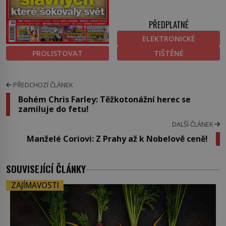
PŘEDPLATNÉ
ELEKTRONICKÉ
PROLISTOVAT
TIŠTĚNÉ
PŘEDCHOZÍ ČLÁNEK
Bohém Chris Farley: Těžkotonážní herec se
zamiluje do fetu!
DALŠÍ ČLÁNEK
Manželé Coriovi: Z Prahy až k Nobelově ceně!
SOUVISEJÍCÍ ČLÁNKY
ZAJÍMAVOSTI