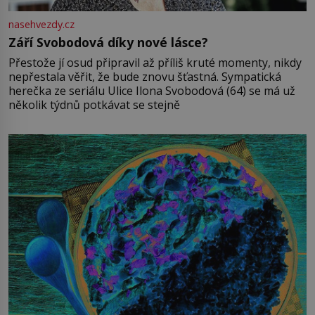
nasehvezdy.cz
Září Svobodová díky nové lásce?
Přestože jí osud připravil až příliš kruté momenty, nikdy
nepřestala věřit, že bude znovu šťastná. Sympatická
herečka ze seriálu Ulice Ilona Svobodová (64) se má už
několik týdnů potkávat se stejně