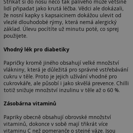
Stříkat si do nosu něco tak pálivého může většině
lidí připadat jako krutá léčba. Vědci ale dokázali,
že nosní kapky s kapsaicinem dokážou ulevit od
vlezlé dlouhodobé rýmy, která nemá alergický
základ. Úlevu pocítíte už minutu poté, co sprej
použijete.
Vhodný lék pro diabetiky
Papričky kromě jiného obsahují velké množství
vlákniny, která je důležitá pro správné vstřebávání
cukru v těle. Proto je jejich užívání vhodné pro
cukrovkáře, ale působí i jako skvělá prevence. Chilli
totiž snižuje množství inzulinu v těle až o 60 %.
Zásobárna vitaminů
Papriky obecně obsahují obrovské množství
vitaminů, dokonce v sobě mají třikrát více
vitaminu C než pomeranče o stejné váze. Jsou