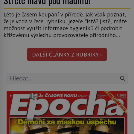
Léto je časem koupání v přírodě. Jak však poznat,
že je voda v řece, rybníku, jezeře čistá? Jistě, máte
možnost využít informace hygieniků či podrobit
křížovému výslechu provozovatele přírodního
koupaliště. Existuje ale ještě jiná alternativa. Jaká?
Podívat se pod hladinu a zjistit, kdo si onu
DALŠÍ ČLÁNKY Z RUBRIKY ›
konkrétní vodní lokalitu oblíbil už dávno před
vámi. Říká se jim bioindikátory […]