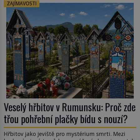
vlnová délka tsunami i 300 kilometrů, výška vlny
ZAJÍMAVOSTI
na volném moři je maximálně 1,5 metru. Máme se
podobné obří vlny obávat i v Evropě? Vznik
tsunami si […]
Veselý hřbitov v Rumunsku: Proč zde
třou pohřební plačky bídu s nouzí?
Hřbitov jako jeviště pro mystérium smrti. Mezi