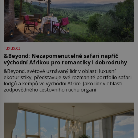
iluxus.cz
&Beyond: Nezapomenutelné safari napříč
východní Afrikou pro romantiky i dobrodruhy
&Beyond, světově uznávaný lídr v oblasti luxusní
ekoturistiky, představuje své rozmanité portfolio safari
lodgů a kempů ve východní Africe. Jako lídr v oblasti
zodpovědného cestovního ruchu organi