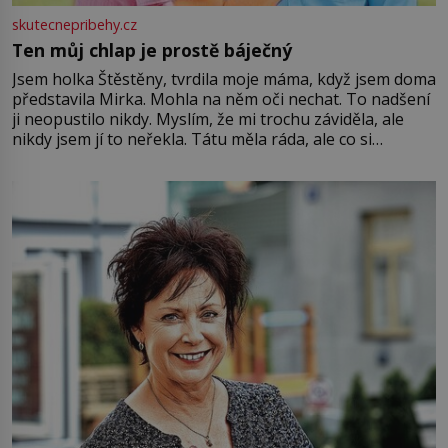
skutecnepribehy.cz
Ten můj chlap je prostě báječný
Jsem holka Štěstěny, tvrdila moje máma, když jsem doma
představila Mirka. Mohla na něm oči nechat. To nadšení
ji neopustilo nikdy. Myslím, že mi trochu záviděla, ale
nikdy jsem jí to neřekla. Tátu měla ráda, ale co si
pamatuji, tak jsme s Mirkem byli zamilovaní mnohem víc.
Jsme spolu moc rádi Tehdy byla jiná doba, když