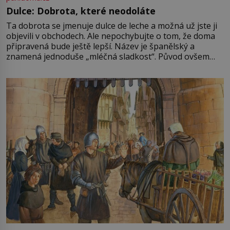
Dulce: Dobrota, které neodoláte
Ta dobrota se jmenuje dulce de leche a možná už jste ji
objevili v obchodech. Ale nepochybujte o tom, že doma
připravená bude ještě lepší. Název je španělský a
znamená jednoduše „mléčná sladkost“. Původ ovšem
není úplně jednoznačný, o autorství této receptury se
pře hned několik latinskoamerických zemí a k tomu
Francie, kde se traduje,