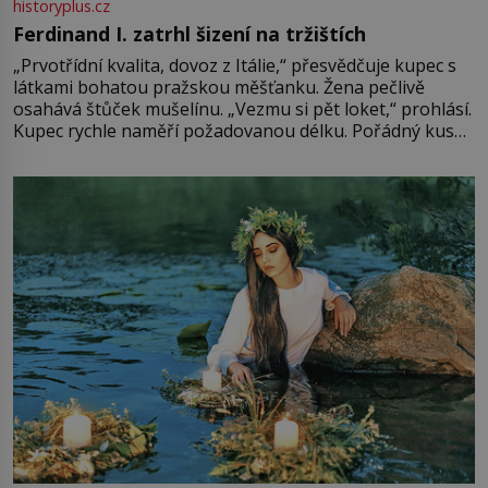
historyplus.cz
Ferdinand I. zatrhl šizení na tržištích
„Prvotřídní kvalita, dovoz z Itálie,“ přesvědčuje kupec s
látkami bohatou pražskou měšťanku. Žena pečlivě
osahává štůček mušelínu. „Vezmu si pět loket,“ prohlásí.
Kupec rychle naměří požadovanou délku. Pořádný kus
mu přitom zůstane za prsty… „Na šaty ho bude málo,
milostpaní. Stačí jenom na sukni,“ zhodnotí švadlena
množství růžového mušelínu. „Ošidili vás, podívejte.“
Vezme do ruky dřevěnou