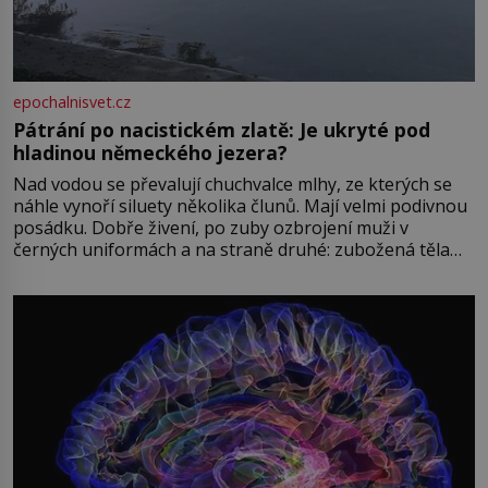
epochalnisvet.cz
Pátrání po nacistickém zlatě: Je ukryté pod
hladinou německého jezera?
Nad vodou se převalují chuchvalce mlhy, ze kterých se
náhle vynoří siluety několika člunů. Mají velmi podivnou
posádku. Dobře živení, po zuby ozbrojení muži v
černých uniformách a na straně druhé: zubožená těla
oblečená v chatrných vězeňských hadrech. Co tato
přízračná scéna znamená? Je jaro roku 1945, druhá
světová válka se chýlí ke konci. Jezero Stolpsee