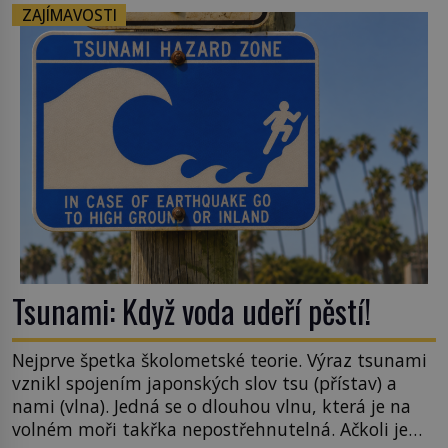
téměř černá. Až díky stovkám let pečlivého
ZAJÍMAVOSTI
šlechtění se z ní stává zelenina, bez které si českou
zahradu ani nedokážeme představit. Její příběh je
[…]
Tsunami: Když voda udeří pěstí!
Nejprve špetka školometské teorie. Výraz tsunami
vznikl spojením japonských slov tsu (přístav) a
nami (vlna). Jedná se o dlouhou vlnu, která je na
volném moři takřka nepostřehnutelná. Ačkoli je