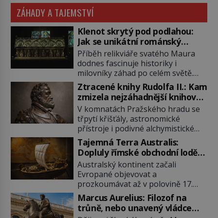
ZÁHADY A TAJEMSTVÍ
Klenot skrytý pod podlahou:
Jak se unikátní románský
poklad dostal do zapadlého
Příběh relikviáře svatého Maura
Bečova?
dodnes fascinuje historiky i
milovníky záhad po celém světě.
Tato románská zlatnická památka
Ztracené knihy Rudolfa II.: Kam
ze 13. století je po českých
zmizela nejzáhadnější knihovna
korunovačních klenotech druhým
Evropy?
V komnatách Pražského hradu se
nejcennějším movitým majetkem v
třpytí křišťály, astronomické
České republice. Přestože byl
přístroje i podivné alchymistické
klenot v roce 1985 po dramatickém
rukopisy. Císař Rudolf II.
pátrání kriminalistů úspěšně
Tajemná Terra Australis:
shromažďuje vše, co souvisí s
nalezen, jeho minulost stále
Dopluly římské obchodní lodě
tajemstvím přírody, hvězd i
obestírá hustá mlha. Otázky, jak
až do Austrálie?
Australský kontinent začali
lidského poznání. Jenže po jeho
přesně se tato […]
Evropané objevovat a
smrti se jeho slavné sbírky začínají
prozkoumávat až v polovině 17.
rozpadat a část z nich mizí navždy.
století. Existuje však možnost, že
Kdo odnesl nejvzácnější knihy? A
Marcus Aurelius: Filozof na
by se o tento vzdálený kontinent
existují ještě někde zapomenuté
trůně, nebo unavený vládce
mohly zajímat již evropské
rukopisy, které nikdo […]