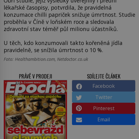
Obří studie, jejíž výsledky uveřejnily i přední
lékařské časopisy, potvrdila, že pravidelná
konzumace chilli papriček snižuje úmrtnost. Studie
proběhla v Číně v loňském roce a sledovala
zdravotní stav téměř půl milionu účastníků.
U těch, kdo konzumovali takto kořeněná jídla
pravidelně, se snížila úmrtnost o 10 %.
Foto: Healthambition.com, Netdoctor.co.uk
PRÁVĚ V PRODEJI
SDÍLEJTE ČLÁNEK
Facebook
Twitter
Pinterest
Email