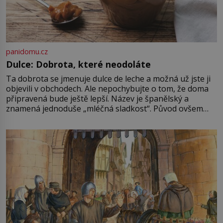
panidomu.cz
Dulce: Dobrota, které neodoláte
Ta dobrota se jmenuje dulce de leche a možná už jste ji
objevili v obchodech. Ale nepochybujte o tom, že doma
připravená bude ještě lepší. Název je španělský a
znamená jednoduše „mléčná sladkost“. Původ ovšem
není úplně jednoznačný, o autorství této receptury se
pře hned několik latinskoamerických zemí a k tomu
Francie, kde se traduje,