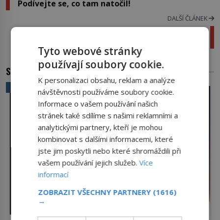
Podívejte se, co tam natočil!
DALŠÍ ČLÁNEK
Dollywood: Místo, kde se americký vlastenec
může bavit celý den!
Tyto webové stránky
používají soubory cookie.
SOUVISEJÍCÍ ČLÁNKY
K personalizaci obsahu, reklam a analýze
VĚDA A TECHNIKA
návštěvnosti používáme soubory cookie.
Informace o vašem používání našich
stránek také sdílíme s našimi reklamními a
analytickými partnery, kteří je mohou
kombinovat s dalšími informacemi, které
jste jim poskytli nebo které shromáždili při
vašem používání jejich služeb.
Více
informací
ZOBRAZIT VŠECHNY PARTNERY
(1616)
→