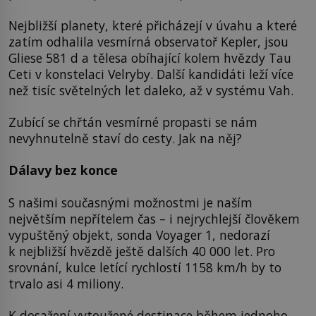
Nejbližší planety, které přicházejí v úvahu a které
zatím odhalila vesmírná observatoř Kepler, jsou
Gliese 581 d a tělesa obíhající kolem hvězdy Tau
Ceti v konstelaci Velryby. Další kandidáti leží více
než tisíc světelných let daleko, až v systému Vah.
Zubící se chřtán vesmírné propasti se nám
nevyhnutelně staví do cesty. Jak na něj?
Dálavy bez konce
S našimi současnými možnostmi je naším
největším nepřítelem čas – i nejrychlejší člověkem
vypuštěný objekt, sonda Voyager 1, nedorazí
k nejbližší hvězdě ještě dalších 40 000 let. Pro
srovnání, kulce letící rychlostí 1158 km/h by to
trvalo asi 4 miliony.
K dosažení vytoužené destinace během jednoho