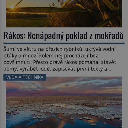
Rákos: Nenápadný poklad z mokřadů
Šumí ve větru na březích rybníků, ukrývá vodní
ptáky a mnozí kolem něj procházejí bez
povšimnutí. Přesto právě rákos pomáhal stavět
domy, vyrábět lodě, zapisovat první texty a
inspiroval řadu pověstí. Tato skromná, ale
VĚDA A TECHNIKA
užitečná rostlina provází člověka už tisíce let.
Většina lidí vnímá rákos jen jako obyčejnou kulisu
letního koupání. Stačí se však podívat […]