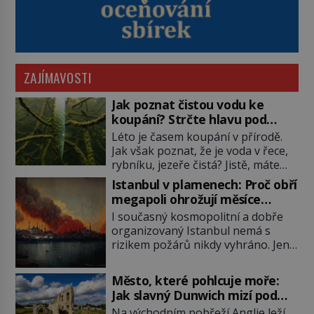
ZAJÍMAVOSTI
Jak poznat čistou vodu ke
koupání? Strčte hlavu pod
hladinu!
Léto je časem koupání v přírodě.
Jak však poznat, že je voda v řece,
rybníku, jezeře čistá? Jistě, máte
možnost využít informace
Istanbul v plamenech: Proč obří
hygieniků či podrobit křížovému
megapoli ohrožují měsíce
výslechu provozovatele přírodního
smaženého lilku?
I současný kosmopolitní a dobře
koupaliště. Existuje ale ještě jiná
organizovaný Istanbul nemá s
alternativa. Jaká? Podívat se pod
rizikem požárů nikdy vyhráno. Jen
hladinu a zjistit, kdo si onu
těžko si tak člověk dokáže
konkrétní vodní lokalitu oblíbil už
představit, jaká požární rizika
dávno před vámi. Říká se jim
Město, které pohlcuje moře:
skrýval Istanbul časů minulých. Jak
bioindikátory […]
Jak slavný Dunwich mizí pod
čelilo město v minulosti potenciální
hladinou
Na východním pobřeží Anglie leží