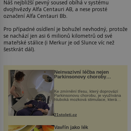
Náš nejbližší pevný soused obíhá v systému
dvojhvězdy Alfa Centauri AB, a nese prosté
označení Alfa Centauri Bb.
Pro případné osídlení je bohužel nevhodný, protože
se nachází jen asi 6 milionů kilometrů od své
mateřské stálice (i Merkur je od Slunce víc než
šestkrát dál).
Neinvazivní léčba nejen
Parkinsonovy choroby
pomocí ultrazvukové
„helmy“
Ke zmírnění třesu, který doprovází
Parkinsonovu chorobu, je využívána
hluboká mozková stimulace, která
však vyžaduje vysoce invazivní
zákrok. Ultrazvuk zase není vhodný
k dostatečně přesnému zacílení ...
21stoleti.cz
Vavřín jako lék