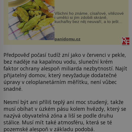
Všichni ho známe, císařové, vítězové
i umělci si jím zdobili skráně,
kuchařky bez něj neuvaří, a to ještě
nevíte, že bobkový list může výrazně
zmírnit některé naše neduhy.
Obsahuje v malém množství ně...
panidomu.cz
Předpověď počasí tudíž zní jako v červenci v pekle,
bez naděje na kapalnou vodu, sluneční krém
faktor ochrany alespoň miliarda nezbytností. Najít
přijatelný domov, který nevyžaduje dodatečné
úpravy v celoplanetárním měřítku, není vůbec
snadné.
Nesmí být ani příliš teplý ani moc studený, takže
musí obíhat v úzkém pásu kolem hvězdy, který se
nazývá obyvatelná zóna a liší se podle druhu
stálice. Musí mít také atmosféru, která se té
pozemské alespoň v základu podobá.