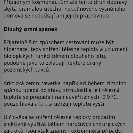
Případným kosmonautům ale tento druh dopravy
skýtá pramalou útěchu, neboť nového vysněného
domova se nedočkají ani jejich prapravnuci.
Dlouhý zimní spánek
Přijatelnějším způsobem cestování může být
hibernace, tedy snížení tělesné teploty a utlumení
biologických funkcí během dlouhého letu,
podobně jako to zvládají některé druhy
pozemských savců.
Arktická zemní veverka například během zimního
spánku upadá do stavu strnulosti a její tělesná
teplota se propadá i na neuvěřitelných -2,9 °C,
pouze hlava a krk si udržují teplotu vyšší.
U člověka se snížení tělesné teploty prozatím
efektivně využívá během náročných chirurgických
zákroků. Jsou však známy i extrémnější případy.