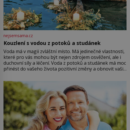
nejsemsama.cz
Kouzlení s vodou z potoků a studánek
Voda má v magii zvláštní místo. Má jedinečné vlastnosti,
které pro vás mohou být nejen zdrojem osvěžení, ale i
duchovní síly a léčení. Voda z potoků a studánek má moc
přinést do vašeho života pozitivní změny a obnovit vaši
energii. Využitím těchto přírodních zdrojů v magii
můžete obohatit své rituály a přinést do svého života
větší harmonii a klid. Je důležité