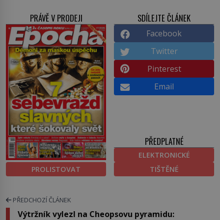
PRÁVĚ V PRODEJI
SDÍLEJTE ČLÁNEK
Facebook
Twitter
Pinterest
Email
PŘEDPLATNÉ
ELEKTRONICKÉ
PROLISTOVAT
TIŠTĚNÉ
PŘEDCHOZÍ ČLÁNEK
Výtržník vylezl na Cheopsovu pyramidu: