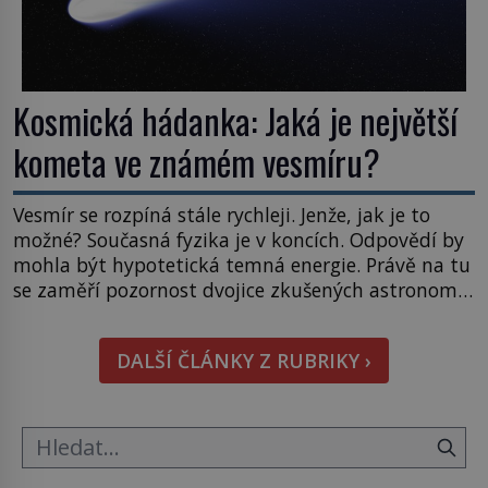
Kosmická hádanka: Jaká je největší
kometa ve známém vesmíru?
Vesmír se rozpíná stále rychleji. Jenže, jak je to
možné? Současná fyzika je v koncích. Odpovědí by
mohla být hypotetická temná energie. Právě na tu
se zaměří pozornost dvojice zkušených astronomů.
Namísto ní ale objeví něco mnohem
hmatatelnějšího. Naprosto rekordní kometu!
DALŠÍ ČLÁNKY Z RUBRIKY ›
Astronomové Pedro Bernardinelli a Gary Bernstein
mravenčí prací zkoumají archivní snímky v rámci
Průzkumu temné energie […]