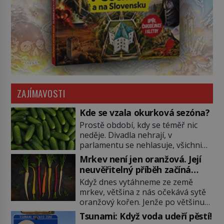
ZAJÍMAVOSTI
Kde se vzala okurková sezóna?
Prostě období, kdy se téměř nic
neděje. Divadla nehrají, v
parlamentu se nehlasuje, všichni
jsou na dovolené a média tak
Mrkev není jen oranžová. Její
nemají o čem mluvit a psát. A
neuvěřitelný příběh začíná
vymýšlejí si proto témata, které
fialovou barvou
Když dnes vytáhneme ze země
nikoho nezajímají. Proč je však ona
mrkev, většina z nás očekává sytě
letní doba spojovaná zrovna s
oranžový kořen. Jenže po většinu
okurkami? Okurkovou sezónu
své historie je mrkev všechno
známe už od poloviny 19. století,
Tsunami: Když voda udeří pěstí!
možné, jen ne oranžová. Je fialová,