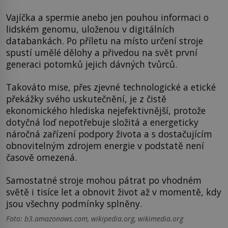
Vajíčka a spermie anebo jen pouhou informaci o
lidském genomu, uloženou v digitálních
databankách. Po příletu na místo určení stroje
spustí umělé dělohy a přivedou na svět první
generaci potomků jejich dávných tvůrců.
Takováto mise, přes zjevné technologické a etické
překážky svého uskutečnění, je z čistě
ekonomického hlediska nejefektivnější, protože
dotyčná loď nepotřebuje složitá a energeticky
náročná zařízení podpory života a s dostačujícím
obnovitelným zdrojem energie v podstatě není
časově omezená.
Samostatné stroje mohou pátrat po vhodném
světě i tisíce let a obnovit život až v momentě, kdy
jsou všechny podmínky splněny.
Foto: b3.amazonaws.com, wikipedia.org, wikimedia.org