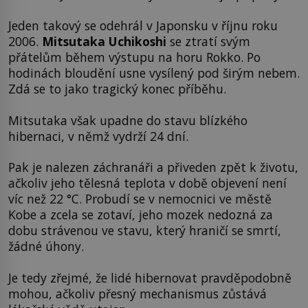
Jeden takový se odehrál v Japonsku v říjnu roku
2006.
Mitsutaka Uchikoshi
se ztratí svým
přátelům během výstupu na horu Rokko. Po
hodinách bloudění usne vysílený pod širým nebem.
Zdá se to jako tragický konec příběhu.
Mitsutaka však upadne do stavu blízkého
hibernaci, v němž vydrží 24 dní.
Pak je nalezen záchranáři a přiveden zpět k životu,
ačkoliv jeho tělesná teplota v době objevení není
víc než 22 °C. Probudí se v nemocnici ve městě
Kobe a zcela se zotaví, jeho mozek nedozná za
dobu strávenou ve stavu, který hraničí se smrtí,
žádné úhony.
Je tedy zřejmé, že lidé hibernovat pravděpodobně
mohou, ačkoliv přesný mechanismus zůstává