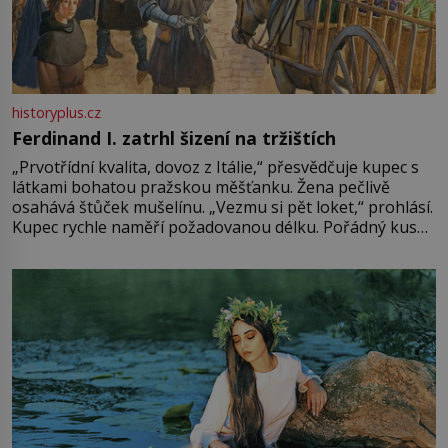
historyplus.cz
Ferdinand I. zatrhl šizení na tržištích
„Prvotřídní kvalita, dovoz z Itálie,“ přesvědčuje kupec s
látkami bohatou pražskou měšťanku. Žena pečlivě
osahává štůček mušelínu. „Vezmu si pět loket,“ prohlásí.
Kupec rychle naměří požadovanou délku. Pořádný kus
mu přitom zůstane za prsty… „Na šaty ho bude málo,
milostpaní. Stačí jenom na sukni,“ zhodnotí švadlena
množství růžového mušelínu. „Ošidili vás, podívejte.“
Vezme do ruky dřevěnou