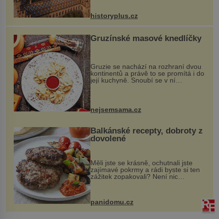
na něm dal mimořádně záležet. Jeho
stavební plány by při ...
historyplus.cz
Gruzínské masové knedlíčky
Gruzie se nachází na rozhraní dvou
kontinentů a právě to se promítá i do
její kuchyně. Snoubí se v ní
evropské a asijské chutě a díky tomu
vznikají rozmanité a chuťově bohaté
pokrmy, které rozhodně st...
nejsemsama.cz
Balkánské recepty, dobroty z
dovolené
Měli jste se krásně, ochutnali jste
zajímavé pokrmy a rádi byste si ten
zážitek zopakovali? Není nic
snazšího. Pljeskavica (10 porcí)
Možná jste ji ochutnali na dovolené v
bývalé Jugoslávii, lze ji vi...
panidomu.cz