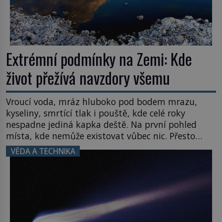
Extrémní podmínky na Zemi: Kde
život přežívá navzdory všemu
Vroucí voda, mráz hluboko pod bodem mrazu,
kyseliny, smrtící tlak i pouště, kde celé roky
nespadne jediná kapka deště. Na první pohled
místa, kde nemůže existovat vůbec nic. Přesto
právě tady vědci objevují organismy, které
VĚDA A TECHNIKA
posouvají hranice života. Každý nový nález mění
naše představy o tom, co všechno dokáže příroda a
napovídá, kde bychom jednou […]