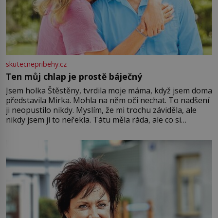
skutecnepribehy.cz
Ten můj chlap je prostě báječný
Jsem holka Štěstěny, tvrdila moje máma, když jsem doma
představila Mirka. Mohla na něm oči nechat. To nadšení
ji neopustilo nikdy. Myslím, že mi trochu záviděla, ale
nikdy jsem jí to neřekla. Tátu měla ráda, ale co si
pamatuji, tak jsme s Mirkem byli zamilovaní mnohem víc.
Jsme spolu moc rádi Tehdy byla jiná doba, když