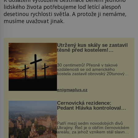
lidského života potřebujeme loď letící alespoň
desetinou rychlosti světla. A protože ji nemáme,
musíme uvažovat jinak.
Utržený kus skály se zastavil
těsně před kostelem!
Ochránila ho boží síla?
30 centimetrů! Přesně v takové
vzdálenosti se od amerického
kostela zastavil obrovský 20tunový
balvan, který se v květnu 2014
nečekaně odtrhl od nedaleké skály
při její demolici. Podle místních stojí
enigmaplus.cz
...
Černovická rezidence:
Pedant Hlávka kontroloval
každou cihlu
Patří mezi sedm novodobých divů
Ukrajiny. Řeč je o obřím černovickém
areálu, za jehož vznikem stál slavný
český architekt Josef Hlávka. Ten si