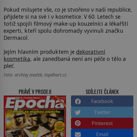
Pokud milujete vše, co je stvořeno v naší republice,
přijdete si na své i v kosmetice. V 60. Letech se
totiž spojili filmový make-up kouzelníci a lékařští
experti, kteří spolu dohromady vyvinuli značku
Dermacol.
Jejím hlavním produktem je
dekorativní
kosmetika
, ale zanedbaná není ani péče o tělo a
pleť.
Foto: archivy značek, topdhart.cz
PRÁVĚ V PRODEJI
SDÍLEJTE ČLÁNEK
Facebook
Twitter
Pinterest
Email