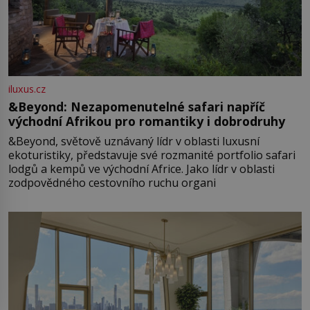
iluxus.cz
&Beyond: Nezapomenutelné safari napříč
východní Afrikou pro romantiky i dobrodruhy
&Beyond, světově uznávaný lídr v oblasti luxusní
ekoturistiky, představuje své rozmanité portfolio safari
lodgů a kempů ve východní Africe. Jako lídr v oblasti
zodpovědného cestovního ruchu organi