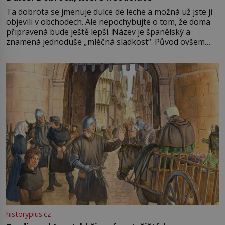
Ta dobrota se jmenuje dulce de leche a možná už jste ji
objevili v obchodech. Ale nepochybujte o tom, že doma
připravená bude ještě lepší. Název je španělský a
znamená jednoduše „mléčná sladkost“. Původ ovšem
není úplně jednoznačný, o autorství této receptury se
pře hned několik latinskoamerických zemí a k tomu
Francie, kde se traduje,
historyplus.cz