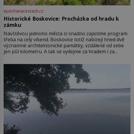
epochanacestach.cz
Historické Boskovice: Procházka od hradu k
zámku
Návštěvou jednoho města si snadno zajistíme program
třeba na celý víkend. Boskovice totiž nabízejí hned dvě
významné architektonické památky, vzdálené od sebe
jen půl kilometru. A tak se vydejme za hradem i za
zámkem do krásné jihomoravské krajiny. Trhová osada
Boskovice na okraji Drahanské vrchoviny vznikla někdy
ve13. století, a už v roce 1313 kronikáři zaznamenali