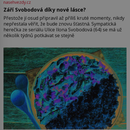
nasehvezdy.cz
Září Svobodová díky nové lásce?
Přestože jí osud připravil až příliš kruté momenty, nikdy
nepřestala věřit, že bude znovu šťastná. Sympatická
herečka ze seriálu Ulice Ilona Svobodová (64) se má už
několik týdnů potkávat se stejně