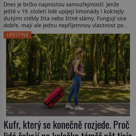
Dnes je brčko naprostou samozřejmostí. Jenže
ještě v 19. století lidé upíjejí limonády i koktejly
dutými stébly žita nebo žitné slámy. Fungují sice
dobře, mají ale jednu nepříjemnou vlastnost po
chvíli se rozmáčejí a nápoji dodávají travnatou
LIFESTYLE
příchuť. Právě tahle drobná nepříjemnost přivede
amerického výrobce cigaretových náustků k
nápadu, který změní způsob pití po celém […]
Kufr, který se konečně rozjede. Proč
lidé čekají na kolečka téměř pět tisíc