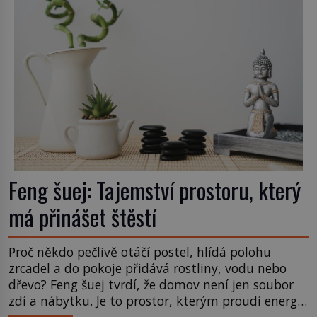
Feng šuej: Tajemství prostoru, který
má přinášet štěstí
Proč někdo pečlivě otáčí postel, hlídá polohu
zrcadel a do pokoje přidává rostliny, vodu nebo
dřevo? Feng šuej tvrdí, že domov není jen soubor
zdí a nábytku. Je to prostor, kterým proudí energie
čchi a jeho uspořádání může ovlivňovat, jak se v