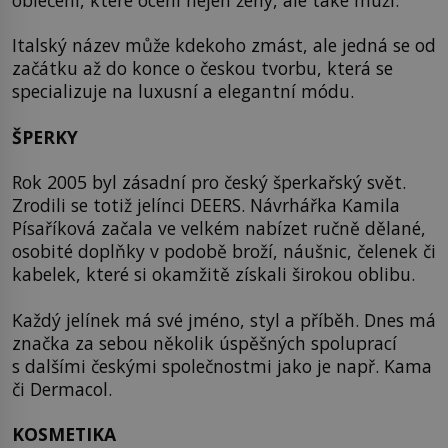
oblečení, které ocení nejen ženy, ale také muži.
Italský název může kdekoho zmást, ale jedná se od
začátku až do konce o českou tvorbu, která se
specializuje na luxusní a elegantní módu.
ŠPERKY
Rok 2005 byl zásadní pro český šperkařský svět.
Zrodili se totiž jelínci DEERS. Návrhářka Kamila
Písaříková začala ve velkém nabízet ručně dělané,
osobité doplňky v podobě broží, náušnic, čelenek či
kabelek, které si okamžitě získali širokou oblibu.
Každý jelínek má své jméno, styl a příběh. Dnes má
značka za sebou několik úspěšných spoluprací
s dalšími českými společnostmi jako je např. Kama
či Dermacol.
KOSMETIKA