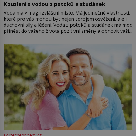
Kouzlení s vodou z potoků a studánek
Voda má v magii zvláštní místo. Má jedinečné vlastnosti,
které pro vás mohou být nejen zdrojem osvěžení, ale i
duchovní síly a léčení. Voda z potoků a studánek má moc
přinést do vašeho života pozitivní změny a obnovit vaši
energii. Využitím těchto přírodních zdrojů v magii
můžete obohatit své rituály a přinést do svého života
větší harmonii a klid. Je důležité
skutecnepribehy.cz