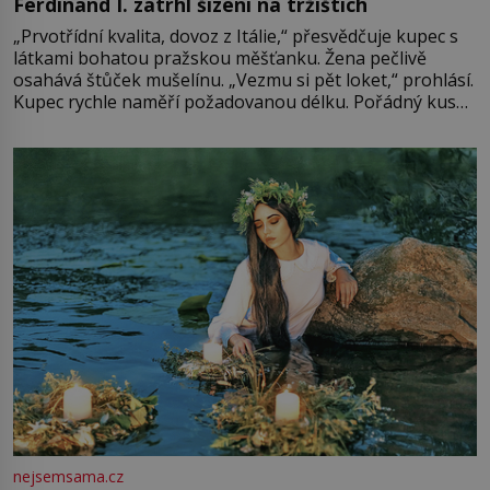
Ferdinand I. zatrhl šizení na tržištích
„Prvotřídní kvalita, dovoz z Itálie,“ přesvědčuje kupec s
látkami bohatou pražskou měšťanku. Žena pečlivě
osahává štůček mušelínu. „Vezmu si pět loket,“ prohlásí.
Kupec rychle naměří požadovanou délku. Pořádný kus
mu přitom zůstane za prsty… „Na šaty ho bude málo,
milostpaní. Stačí jenom na sukni,“ zhodnotí švadlena
množství růžového mušelínu. „Ošidili vás, podívejte.“
Vezme do ruky dřevěnou
nejsemsama.cz