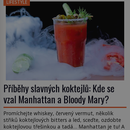
LIFESTYLE
něm člověk cítí. Feng šuej má kořeny ve staré Číně
a jeho historie […]
Příběhy slavných koktejlů: Kde se
vzal Manhattan a Bloody Mary?
Promíchejte whiskey, červený vermut, několik
střiků koktejlových bitters a led, sceďte, ozdobte
koktejlovou třešinkou a tadá… Manhattan je tu! A