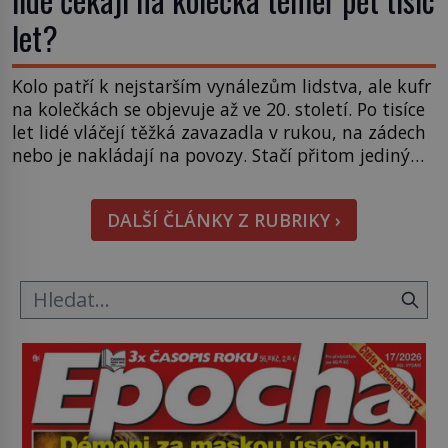
let?
Kolo patří k nejstarším vynálezům lidstva, ale kufr
na kolečkách se objevuje až ve 20. století. Po tisíce
let lidé vláčejí těžká zavazadla v rukou, na zádech
nebo je nakládají na povozy. Stačí přitom jediný
nápad, připevnit ke kufru kolečka. Jenže právě ten
nikdo dlouho nedostane. Až jednou se na letišti
DALŠÍ ČLÁNKY Z RUBRIKY ›
ozve věta, která změní […]