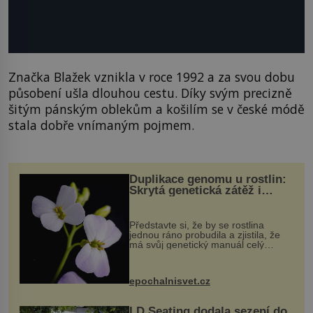
Značka Blažek vznikla v roce 1992 a za svou dobu
působení ušla dlouhou cestu. Díky svým precizně
šitým pánským oblekům a košilím se v české módě
stala dobře vnímaným pojmem.
Duplikace genomu u rostlin:
Skrytá genetická zátěž i
evoluční výhoda
Představte si, že by se rostlina
jednou ráno probudila a zjistila, že
má svůj genetický manuál celý
dvakrát. Přesně to se občas v
přírodě stane – a podle nového
výzkumu to může být pro druhy
epochalnisvet.cz
vstupenka...
LD Seating dodala sezení do