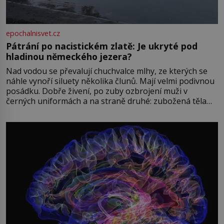
epochalnisvet.cz
Pátrání po nacistickém zlatě: Je ukryté pod
hladinou německého jezera?
Nad vodou se převalují chuchvalce mlhy, ze kterých se
náhle vynoří siluety několika člunů. Mají velmi podivnou
posádku. Dobře živení, po zuby ozbrojení muži v
černých uniformách a na straně druhé: zubožená těla
oblečená v chatrných vězeňských hadrech. Co tato
přízračná scéna znamená? Je jaro roku 1945, druhá
světová válka se chýlí ke konci. Jezero Stolpsee