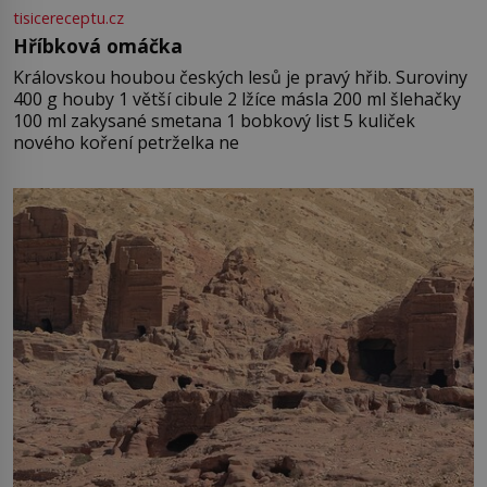
tisicereceptu.cz
Hříbková omáčka
Královskou houbou českých lesů je pravý hřib. Suroviny
400 g houby 1 větší cibule 2 lžíce másla 200 ml šlehačky
100 ml zakysané smetana 1 bobkový list 5 kuliček
nového koření petrželka ne