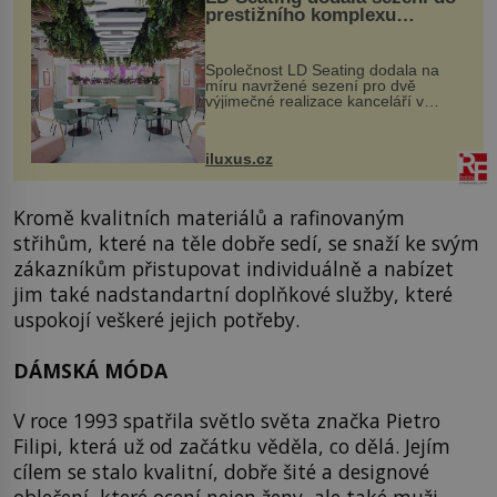
prestižního komplexu
MediaCityUK v Salfordu
Společnost LD Seating dodala na
míru navržené sezení pro dvě
výjimečné realizace kanceláří v
areálu MediaCityUK v anglickém
Salfordu – konkrétně do budov Blue
Tower a Orange Tower. Komplex
iluxus.cz
budov Media...
Kromě kvalitních materiálů a rafinovaným
střihům, které na těle dobře sedí, se snaží ke svým
zákazníkům přistupovat individuálně a nabízet
jim také nadstandartní doplňkové služby, které
uspokojí veškeré jejich potřeby.
DÁMSKÁ MÓDA
V roce 1993 spatřila světlo světa značka Pietro
Filipi, která už od začátku věděla, co dělá. Jejím
cílem se stalo kvalitní, dobře šité a designové