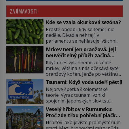
ZAJÍMAVOSTI
Kde se vzala okurková sezóna?
Prostě období, kdy se téměř nic
neděje. Divadla nehrají, v
parlamentu se nehlasuje, všichni
jsou na dovolené a média tak
Mrkev není jen oranžová. Její
nemají o čem mluvit a psát. A
neuvěřitelný příběh začíná
vymýšlejí si proto témata, které
fialovou barvou
Když dnes vytáhneme ze země
nikoho nezajímají. Proč je však ona
mrkev, většina z nás očekává sytě
letní doba spojovaná zrovna s
oranžový kořen. Jenže po většinu
okurkami? Okurkovou sezónu
své historie je mrkev všechno
známe už od poloviny 19. století,
Tsunami: Když voda udeří pěstí!
možné, jen ne oranžová. Je fialová,
ovšem jako Češi […]
Nejprve špetka školometské
žlutá, bílá, někdy dokonce téměř
teorie. Výraz tsunami vznikl
černá. Až díky stovkám let
spojením japonských slov tsu
pečlivého šlechtění se z ní stává
(přístav) a nami (vlna). Jedná se o
zelenina, bez které si českou
Veselý hřbitov v Rumunsku:
dlouhou vlnu, která je na volném
zahradu ani nedokážeme
Proč zde třou pohřební plačky
moři takřka nepostřehnutelná.
představit. Její příběh je […]
bídu s nouzí?
Hřbitov jako jeviště pro mystérium
Ačkoli je vlnová délka tsunami i 300
smrti. Mezi hrobovými místy půda