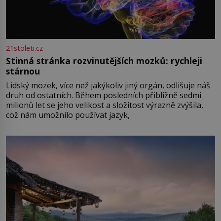
21stoleti.cz
Stinná stránka rozvinutějších mozků: rychleji
stárnou
Lidský mozek, více než jakýkoliv jiný orgán, odlišuje náš
druh od ostatních. Během posledních přibližně sedmi
milionů let se jeho velikost a složitost výrazně zvýšila,
což nám umožnilo používat jazyk,