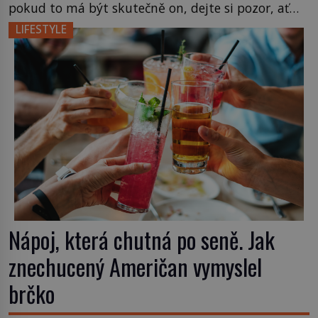
pokud to má být skutečně on, dejte si pozor, ať
místo klasické americké rye whiskey či klidně
LIFESTYLE
bourbonu nepoužijete skotskou whisku. Co se
stane? Inu, koktejl bude stále skvělý, ale už to
nebude Manhattan ale […]
Nápoj, která chutná po seně. Jak
znechucený Američan vymyslel
brčko