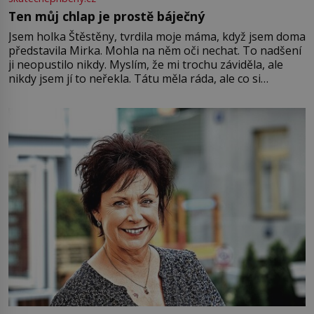
Ten můj chlap je prostě báječný
Jsem holka Štěstěny, tvrdila moje máma, když jsem doma
představila Mirka. Mohla na něm oči nechat. To nadšení
ji neopustilo nikdy. Myslím, že mi trochu záviděla, ale
nikdy jsem jí to neřekla. Tátu měla ráda, ale co si
pamatuji, tak jsme s Mirkem byli zamilovaní mnohem víc.
Jsme spolu moc rádi Tehdy byla jiná doba, když