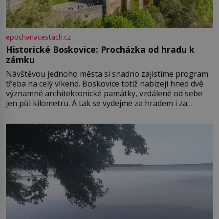
epochanacestach.cz
Historické Boskovice: Procházka od hradu k
zámku
Návštěvou jednoho města si snadno zajistíme program
třeba na celý víkend. Boskovice totiž nabízejí hned dvě
významné architektonické památky, vzdálené od sebe
jen půl kilometru. A tak se vydejme za hradem i za
zámkem do krásné jihomoravské krajiny. Trhová osada
Boskovice na okraji Drahanské vrchoviny vznikla někdy
ve13. století, a už v roce 1313 kronikáři zaznamenali