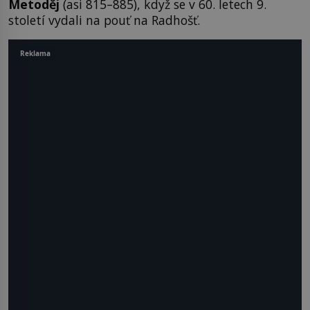
Metoděj
(asi 815–885), když se v 60. letech 9.
století vydali na pouť na Radhošť.
Reklama