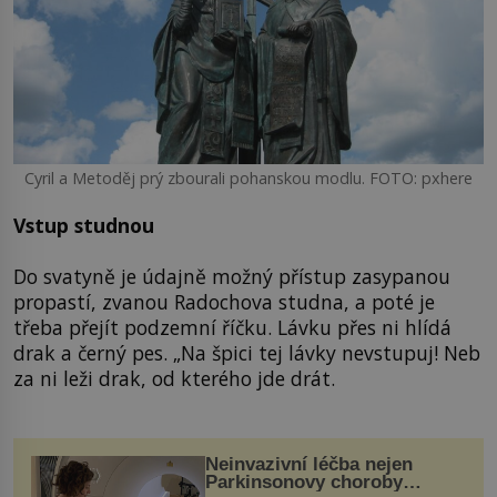
Cyril a Metoděj prý zbourali pohanskou modlu. FOTO: pxhere
Vstup studnou
Do svatyně je údajně možný přístup zasypanou
propastí, zvanou Radochova studna, a poté je
třeba přejít podzemní říčku. Lávku přes ni hlídá
drak a černý pes. „Na špici tej lávky nevstupuj! Neb
za ni leži drak, od kterého jde drát.
Neinvazivní léčba nejen
Parkinsonovy choroby