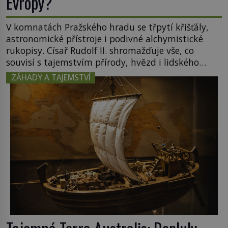
Evropy?
V komnatách Pražského hradu se třpytí křišťály,
astronomické přístroje i podivné alchymistické
rukopisy. Císař Rudolf II. shromažďuje vše, co
souvisí s tajemstvím přírody, hvězd i lidského
poznání. Jenže po jeho smrti se jeho slavné sbírky
ZÁHADY A TAJEMSTVÍ
začínají rozpadat a část z nich mizí navždy. Kdo
odnesl nejvzácnější knihy? A existují ještě někde
zapomenuté rukopisy, které nikdo […]