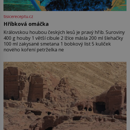
tisicereceptu.cz
Hříbková omáčka
Královskou houbou českých lesů je pravý hřib. Suroviny
400 g houby 1 větší cibule 2 lžíce másla 200 ml šlehačky
100 ml zakysané smetana 1 bobkový list 5 kuliček
nového koření petrželka ne