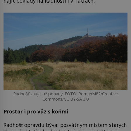
najít poklady na Radhošti i v Tatrách.
Radhošť zaujal už pohany. FOTO: RomanM82/Creative
Commons/CC BY-SA 3.0
Prostor i pro vůz s koňmi
Radhošť opravdu býval posvátným místem starých