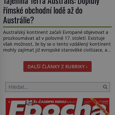
Tajemná Terra Australis: Dopluly
římské obchodní lodě až do
Austrálie?
Australský kontinent začali Evropané objevovat a
prozkoumávat až v polovině 17. století. Existuje
však možnost, že by se o tento vzdálený kontinent
mohly zajímat již evropské starověké civilizace, a
to o 15 století dříve? Již od starověku kartografové
zakreslovali do map záhadný kontinent Terra
DALŠÍ ČLÁNKY Z RUBRIKY ›
Australis – Jižní zemi. Proč? Do jisté míry to byl
smysl pro […]