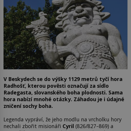
V Beskydech se do výšky 1129 metrů tyčí hora
Radhošť, kterou pověsti označují za sídlo
Radegasta, slovanského boha plodnosti. Sama
hora nabízí mnohé otázky. Záhadou je i údajné
zničení sochy boha.
Legenda vypráví, že jeho modlu na vrcholku hory
nechali zbořit misionáři
Cyril
(826/827–869) a