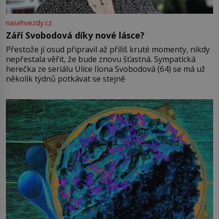
nasehvezdy.cz
Září Svobodová díky nové lásce?
Přestože jí osud připravil až příliš kruté momenty, nikdy
nepřestala věřit, že bude znovu šťastná. Sympatická
herečka ze seriálu Ulice Ilona Svobodová (64) se má už
několik týdnů potkávat se stejně