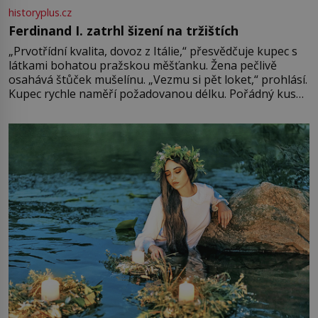
historyplus.cz
Ferdinand I. zatrhl šizení na tržištích
„Prvotřídní kvalita, dovoz z Itálie,“ přesvědčuje kupec s
látkami bohatou pražskou měšťanku. Žena pečlivě
osahává štůček mušelínu. „Vezmu si pět loket,“ prohlásí.
Kupec rychle naměří požadovanou délku. Pořádný kus
mu přitom zůstane za prsty… „Na šaty ho bude málo,
milostpaní. Stačí jenom na sukni,“ zhodnotí švadlena
množství růžového mušelínu. „Ošidili vás, podívejte.“
Vezme do ruky dřevěnou