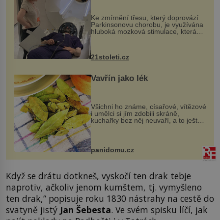
pomocí ultrazvukové
„helmy“
Ke zmírnění třesu, který doprovází
Parkinsonovu chorobu, je využívána
hluboká mozková stimulace, která
však vyžaduje vysoce invazivní
zákrok. Ultrazvuk zase není vhodný
k dostatečně přesnému zacílení ...
21stoleti.cz
Vavřín jako lék
Všichni ho známe, císařové, vítězové
i umělci si jím zdobili skráně,
kuchařky bez něj neuvaří, a to ještě
nevíte, že bobkový list může výrazně
zmírnit některé naše neduhy.
Obsahuje v malém množství ně...
panidomu.cz
Když se drátu dotkneš, vyskočí ten drak tebje
naprotiv, ačkoliv jenom kumštem, tj. vymyšleno
ten drak,“ popisuje roku 1830 nástrahy na cestě do
svatyně jistý
Jan Šebesta
. Ve svém spisku líčí, jak