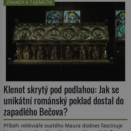
ostrov Sardinie, jenž těmto produktům moře
ZÁHADY A TAJEMSTVÍ
propůjčil své jméno. Co dalšího je pro Sardinii
typické a pro Středoevropana zajímavé? Na
mapách má […]
Klenot skrytý pod podlahou: Jak se
unikátní románský poklad dostal do
zapadlého Bečova?
Příběh relikviáře svatého Maura dodnes fascinuje