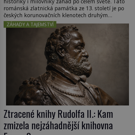
historiky i milovníky záhad po celém světě. Tato
románská zlatnická památka ze 13. století je po
českých korunovačních klenotech druhým
nejcennějším movitým majetkem v České
ZÁHADY A TAJEMSTVÍ
republice. Přestože byl klenot v roce 1985 po
dramatickém pátrání kriminalistů úspěšně
nalezen, jeho minulost stále obestírá hustá mlha.
Otázky, jak přesně se tato […]
Ztracené knihy Rudolfa II.: Kam
zmizela nejzáhadnější knihovna