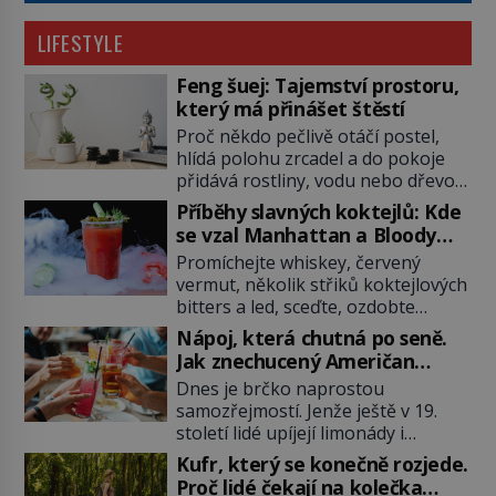
LIFESTYLE
Feng šuej: Tajemství prostoru,
který má přinášet štěstí
Proč někdo pečlivě otáčí postel,
hlídá polohu zrcadel a do pokoje
přidává rostliny, vodu nebo dřevo?
Feng šuej tvrdí, že domov není jen
Příběhy slavných koktejlů: Kde
soubor zdí a nábytku. Je to prostor,
se vzal Manhattan a Bloody
kterým proudí energie čchi a jeho
Mary?
Promíchejte whiskey, červený
uspořádání může ovlivňovat, jak se
vermut, několik střiků koktejlových
v něm člověk cítí. Feng šuej má
bitters a led, sceďte, ozdobte
kořeny ve staré Číně a jeho historie
koktejlovou třešinkou a tadá…
[…]
Nápoj, která chutná po seně.
Manhattan je tu! A pokud to má být
Jak znechucený Američan
skutečně on, dejte si pozor, ať
vymyslel brčko
Dnes je brčko naprostou
místo klasické americké rye
samozřejmostí. Jenže ještě v 19.
whiskey či klidně bourbonu
století lidé upíjejí limonády i
nepoužijete skotskou whisku. Co
koktejly dutými stébly žita nebo
se stane? Inu, koktejl bude stále
Kufr, který se konečně rozjede.
žitné slámy. Fungují sice dobře,
skvělý, ale už to nebude
Proč lidé čekají na kolečka