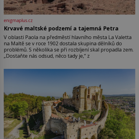
enigmaplus.cz
Krvavé maltské podzemí a tajemná Petra
V oblasti Paola na předměstí hlavního města La Valetta
na Maltě se v roce 1902 dostala skupina dělníků do
problémů. S několika se při rozbíjení skal propadla zem.
„Dostaňte nás odsud, něco tady je,“ z