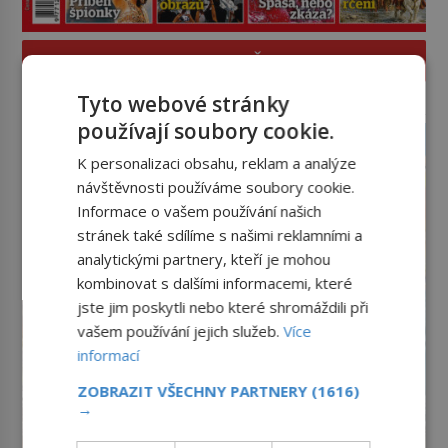
PROLISTOVAT ČASOPIS
Tyto webové stránky
reklama
používají soubory cookie.
K personalizaci obsahu, reklam a analýze
návštěvnosti používáme soubory cookie.
Informace o vašem používání našich
stránek také sdílíme s našimi reklamními a
analytickými partnery, kteří je mohou
kombinovat s dalšími informacemi, které
jste jim poskytli nebo které shromáždili při
vašem používání jejich služeb.
Více
informací
ZOBRAZIT VŠECHNY PARTNERY
(1616)
→