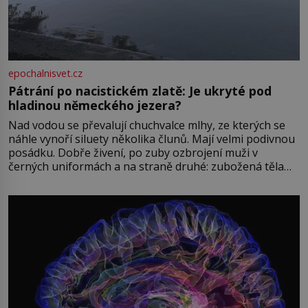
epochalnisvet.cz
Pátrání po nacistickém zlatě: Je ukryté pod
hladinou německého jezera?
Nad vodou se převalují chuchvalce mlhy, ze kterých se
náhle vynoří siluety několika člunů. Mají velmi podivnou
posádku. Dobře živení, po zuby ozbrojení muži v
černých uniformách a na straně druhé: zubožená těla
oblečená v chatrných vězeňských hadrech. Co tato
přízračná scéna znamená? Je jaro roku 1945, druhá
světová válka se chýlí ke konci. Jezero Stolpsee