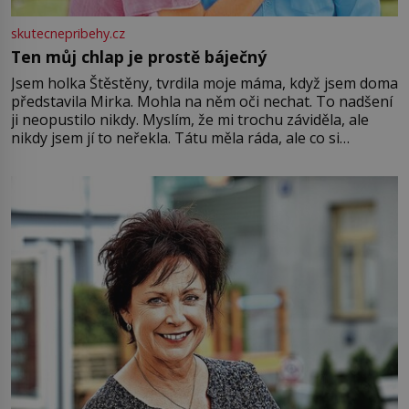
skutecnepribehy.cz
Ten můj chlap je prostě báječný
Jsem holka Štěstěny, tvrdila moje máma, když jsem doma
představila Mirka. Mohla na něm oči nechat. To nadšení
ji neopustilo nikdy. Myslím, že mi trochu záviděla, ale
nikdy jsem jí to neřekla. Tátu měla ráda, ale co si
pamatuji, tak jsme s Mirkem byli zamilovaní mnohem víc.
Jsme spolu moc rádi Tehdy byla jiná doba, když