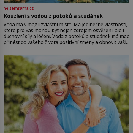
nejsemsama.cz
Kouzlení s vodou z potoků a studánek
Voda má v magii zvláštní místo. Má jedinečné vlastnosti,
které pro vás mohou být nejen zdrojem osvěžení, ale i
duchovní síly a léčení. Voda z potoků a studánek má moc
přinést do vašeho života pozitivní změny a obnovit vaši
energii. Využitím těchto přírodních zdrojů v magii
můžete obohatit své rituály a přinést do svého života
větší harmonii a klid. Je důležité