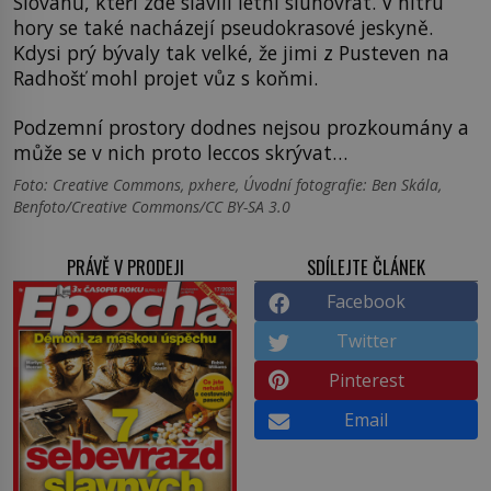
Slovanů, kteří zde slavili letní slunovrat. V nitru
hory se také nacházejí pseudokrasové jeskyně.
Kdysi prý bývaly tak velké, že jimi z Pusteven na
Radhošť mohl projet vůz s koňmi.
Podzemní prostory dodnes nejsou prozkoumány a
může se v nich proto leccos skrývat…
Foto: Creative Commons, pxhere, Úvodní fotografie: Ben Skála,
Benfoto/Creative Commons/CC BY-SA 3.0
PRÁVĚ V PRODEJI
SDÍLEJTE ČLÁNEK
Facebook
Twitter
Pinterest
Email