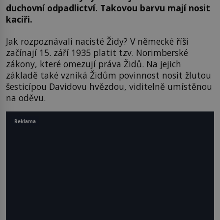
duchovní odpadlictví. Takovou barvu mají nosit
kacíři.
Jak rozpoznávali nacisté Židy? V německé říši
začínají 15. září 1935 platit tzv. Norimberské
zákony, které omezují práva Židů. Na jejich
základě také vzniká Židům povinnost nosit žlutou
šesticípou Davidovu hvězdou, viditelně umístěnou
na oděvu.
Reklama