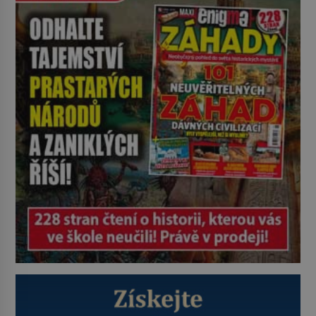
Konerak Sinthasomphone. Když ho
zastaví policejní hlídka, ochable jí
nadiktuje adresu „jeho kamaráda“.
Strážníci ho dopraví zpět do
udaného bytu. Oním „kamarádem“
je ovšem jeden z nejslavnějších
vrahů, Jeffrey Dahmer (1960–1994).
Je 27. května 1991. […]