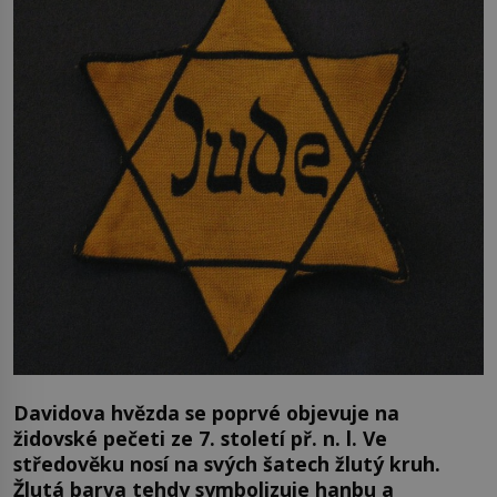
Davidova hvězda se poprvé objevuje na
židovské pečeti ze 7. století př. n. l. Ve
středověku nosí na svých šatech žlutý kruh.
Žlutá barva tehdy symbolizuje hanbu a