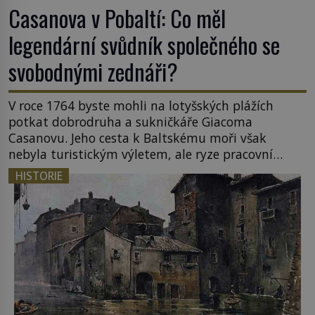
Casanova v Pobaltí: Co měl
legendární svůdník společného se
svobodnými zednáři?
V roce 1764 byste mohli na lotyšských plážích
potkat dobrodruha a sukničkáře Giacoma
Casanovu. Jeho cesta k Baltskému moři však
nebyla turistickým výletem, ale ryze pracovní
cestou se zištnými úmysly. Jaký cíl Casanova
HISTORIE
sledoval, když se například procházel uličkami
lotyšské Rigy? Casanova v Pobaltí kontaktoval
tamní zednářské lóže. Nebyl v této oblasti žádným
nováčkem, protože do zednářské […]