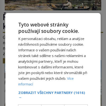
Římské ghetto: Místo, kam papež
kamenem dohodil
Tyto webové stránky
používají soubory cookie.
Ghetto je část města, kde musí žít, většinou
K personalizaci obsahu, reklam a analýze
nedobrovolně, náboženská, rasová nebo
návštěvnosti používáme soubory cookie.
národnostní menšina obyvatel. Bohaté historické
Informace o vašem používání našich
zkušenosti mají s takovým životem Židé. Už od
stránek také sdílíme s našimi reklamními a
středověku jsou totiž v každou chvíli nuceni v
HISTORIE
analytickými partnery, kteří je mohou
nějakém žít. Mezi ty nejslavnější patří i římské
kombinovat s dalšími informacemi, které
ghetto založené v roce 1555. Pokud jde o vztah
jste jim poskytli nebo které shromáždili při
k Židům, nemá se Řím čím chlubit. […]
vašem používání jejich služeb.
Více
informací
ZOBRAZIT VŠECHNY PARTNERY
(1616)
→