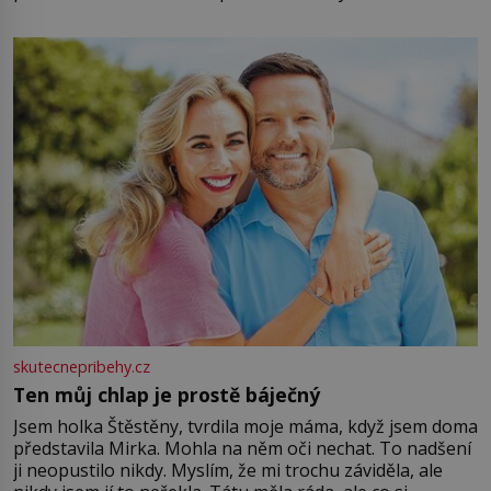
energii. Využitím těchto přírodních zdrojů v magii
můžete obohatit své rituály a přinést do svého života
větší harmonii a klid. Je důležité
skutecnepribehy.cz
Ten můj chlap je prostě báječný
Jsem holka Štěstěny, tvrdila moje máma, když jsem doma
představila Mirka. Mohla na něm oči nechat. To nadšení
ji neopustilo nikdy. Myslím, že mi trochu záviděla, ale