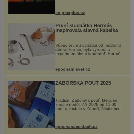
balvan, který se v květnu 2014
nečekaně odtrhl od nedaleké skály
při její demolici. Podle místních stojí
enigmaplus.cz
...
První sluchátka Hermés
inspirovala slavná kabelka
Vůbec první sluchátka od módního
domu Hermès byla vyrobena
experimentálním laboratoří Hermès
Ateliers Horizons. Elegantní gadget
si vyžádal dva roky vývoje a chlubí
se ručně šitou hovězí kůží a
epochalnisvet.cz
kovový...
ZÁBOŘSKÁ POUŤ 2025
Tradiční Zábořská pouť, která se
koná v neděli 7.9.2025 od 11:00
hod. u kostela v Záboří, části obce
Kly u Mělníka. V programu naleznete
komentovanou prohlídku kostela,
dobovou hudbu, řemesla, atrakce...
epochanacestach.cz