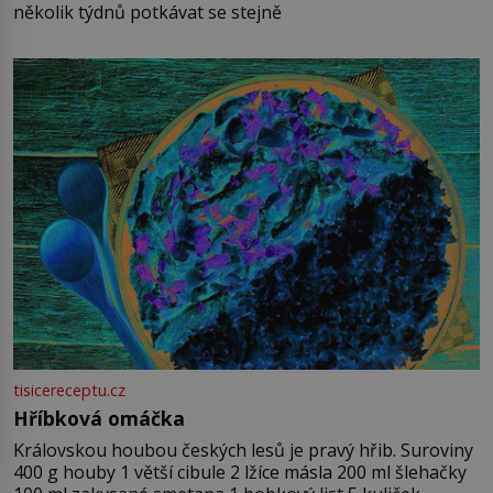
několik týdnů potkávat se stejně
tisicereceptu.cz
Hříbková omáčka
Královskou houbou českých lesů je pravý hřib. Suroviny
400 g houby 1 větší cibule 2 lžíce másla 200 ml šlehačky