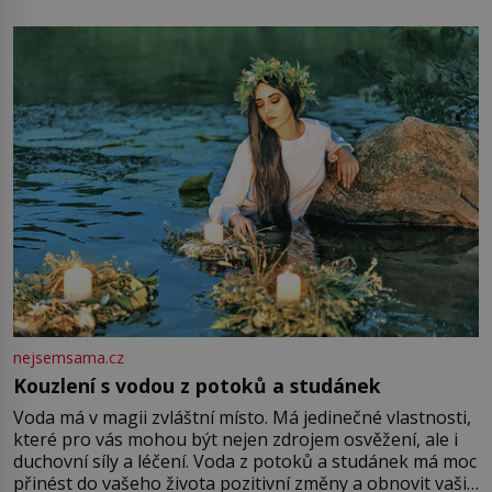
mu přitom zůstane za prsty… „Na šaty ho bude málo,
milostpaní. Stačí jenom na sukni,“ zhodnotí švadlena
množství růžového mušelínu. „Ošidili vás, podívejte.“
Vezme do ruky dřevěnou
nejsemsama.cz
Kouzlení s vodou z potoků a studánek
Voda má v magii zvláštní místo. Má jedinečné vlastnosti,
které pro vás mohou být nejen zdrojem osvěžení, ale i
duchovní síly a léčení. Voda z potoků a studánek má moc
přinést do vašeho života pozitivní změny a obnovit vaši