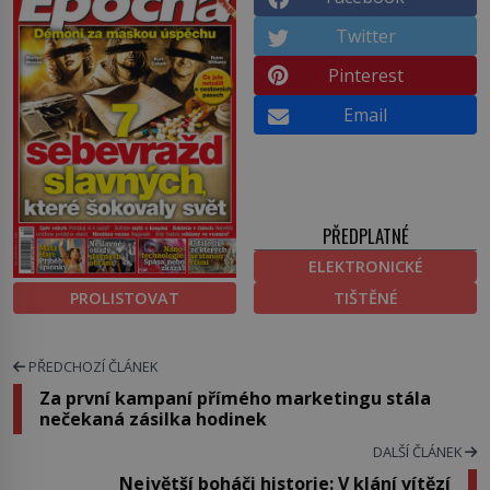
Twitter
Pinterest
Email
PŘEDPLATNÉ
ELEKTRONICKÉ
PROLISTOVAT
TIŠTĚNÉ
PŘEDCHOZÍ ČLÁNEK
Za první kampaní přímého marketingu stála
nečekaná zásilka hodinek
DALŠÍ ČLÁNEK
Největší boháči historie: V klání vítězí