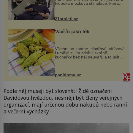
hluboká mozková stimulace, která
však vyžaduje vysoce invazivní
zákrok. Ultrazvuk zase není vhodný
k dostatečně přesnému zacílení ...
21stoleti.cz
Vavřín jako lék
Všichni ho známe, císařové, vítězové
i umělci si jím zdobili skráně,
kuchařky bez něj neuvaří, a to ještě
nevíte, že bobkový list může výrazně
zmírnit některé naše neduhy.
Obsahuje v malém množství ně...
panidomu.cz
Podle něj musejí být slovenští Židé označeni
Davidovou hvězdou, nesmějí být členy veřejných
organizací, mají určenou dobu nákupů nebo ranní
a večerní vycházky.