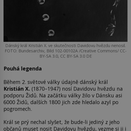
Dánský král Kristián X. ve skutečnosti Davidovu hvězdu nenosil.
FOTO: Bundesarchiv, Bild 102-00102A /Creative Commons/ CC-
BY-SA 3.0, CC BY-SA 3.0 DE
Pouhá legenda
Během 2. světové války údajně dánský král
Kristián X.
(1870–1947) nosí Davidovu hvězdu na
podporu Židů. Na začátku války žilo v Dánsku asi
6000 Židů, dalších 1800 jich zde hledalo azyl po
pogromech.
Král se prý nechal slyšet, že bude-li jediný z jeho
občanů muset nosit Davidovu hvězdu, vezme si ji i