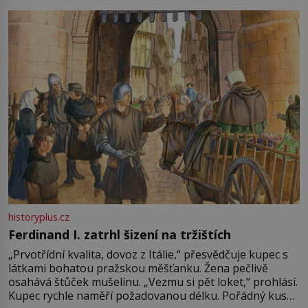
pře hned několik latinskoamerických zemí a k tomu
Francie, kde se traduje,
historyplus.cz
Ferdinand I. zatrhl šizení na tržištích
„Prvotřídní kvalita, dovoz z Itálie,“ přesvědčuje kupec s
látkami bohatou pražskou měšťanku. Žena pečlivě
osahává štůček mušelínu. „Vezmu si pět loket,“ prohlásí.
Kupec rychle naměří požadovanou délku. Pořádný kus