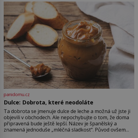
pravdu na padrť a prohlásit, že to
byl jen životem unavený a drogou
ovládaný muž? Marcus Aurelius byl
zastáncem stoicismu, učení, […]
panidomu.cz
Dulce: Dobrota, které neodoláte
Ta dobrota se jmenuje dulce de leche a možná už jste ji
objevili v obchodech. Ale nepochybujte o tom, že doma
připravená bude ještě lepší. Název je španělský a
znamená jednoduše „mléčná sladkost“. Původ ovšem
není úplně jednoznačný, o autorství této receptury se