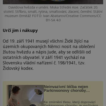
Davidova hvězda v umění. Miska Střední Asie. Začátek 20.
století. Stříbro, smalt, rytina, smaltování, zlacení, černění. Státní
muzeum Ermitáž FOTO: Ivan Abaturov/Creative Commons/CC
BY-SA 4.0
Určí jim i nákupy
Od 19. září 1941 musejí všichni Židé žijící na
územích okupovaných Němci nosit na oblečení
žlutou hvězdu a nápis Jude, aby se odlišili od
ostatních obyvatel. V září 1941 vychází na
Slovensku vládní nařízení č. 198/1941, tzv.
Židovský kodex.
Neinvazivní léčba nejen
Parkinsonovy choroby
pomocí ultrazvukové
„helmy“
Ke zmírnění třesu, který doprovází
Parkinsonovu chorobu, je využívána