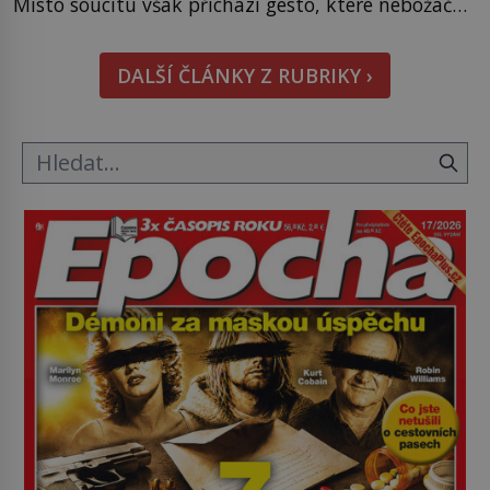
Místo soucitu však přichází gesto, které nebožačku
posílá rovnou do plynové komory. Jména jako
Rudolf Höss (1901–1947), Josef Mengele (1911–
DALŠÍ ČLÁNKY Z RUBRIKY ›
1979) či Heinrich Himmler (1900–1945) zná každý,
o koho se historie jen otřela. Jenže […]