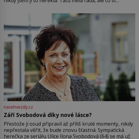
nikdy jsem jí to neřekla. Tátu měla ráda, ale co si
pamatuji, tak jsme s Mirkem byli zamilovaní mnohem víc.
Jsme spolu moc rádi Tehdy byla jiná doba, když
nasehvezdy.cz
Září Svobodová díky nové lásce?
Přestože jí osud připravil až příliš kruté momenty, nikdy
nepřestala věřit, že bude znovu šťastná. Sympatická
herečka ze seriálu Ulice Ilona Svobodová (64) se má už