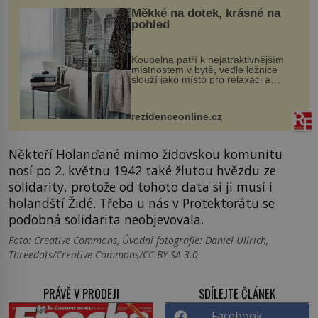
Měkké na dotek, krásné na
pohled
Koupelna patří k nejatraktivnějším
místnostem v bytě, vedle ložnice
slouží jako místo pro relaxaci a
odpočinek. Koupelnový textil –
ručníky, osušky a koberečky –
mohou jako mávnutím kouzelného
rezidenceonline.cz
proutku...
Někteří Holanďané mimo židovskou komunitu
nosí po 2. květnu 1942 také žlutou hvězdu ze
solidarity, protože od tohoto data si ji musí i
holandští Židé. Třeba u nás v Protektorátu se
podobná solidarita neobjevovala.
Foto: Creative Commons, Úvodní fotografie: Daniel Ullrich,
Threedots/Creative Commons/CC BY-SA 3.0
PRÁVĚ V PRODEJI
SDÍLEJTE ČLÁNEK
Facebook