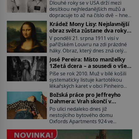
Dlouhé roky se v USA drží mezi
desítkou nejhledanějších mužů a
dopracuje to až na číslo dvě – hned
po Usámovi bin Ládinovi (1957–
Krádež Mony Lisy: Nejslavnější
2011). To je James „Whitey“ Bulger
obraz světa zůstane dva roky
(1929–2018) viněný ze spoluúčasti
nezvěstný
V pondělí 21. srpna 1911 visí v
na 19 vraždách, vydírání a lichvy. A
pařížském Louvru na zdi prázdné
samozřejmě, krom toho je ještě
háky. Obraz, který dnes zná celý
drogový dealer, který neváhá
svět, je pryč. Zpočátku si nikdo
odstranit z cesty všechny práskače,
José Pereira: Místo manželky
nemyslí, že jde o krádež.
zatímco […]
12letá dcera – a sousedi o všem
Zaměstnanci jsou přesvědčeni, že
vědí!
Píše se rok 2010. Muž v bílé košili
Mona Lisa je jen v restaurátorské
systematicky listuje kartotékou
dílně nebo u fotografa. Když se
lékařských karet v obci Pinheiro
ukáže pravda, propukne jeden z
ležící asi 20 kilometrů od farmy s
největších honů na zloděje v […]
Božská práce pro Jeffreyho
podivínským majitelem. Něco tu
Dahmera: Vrah skončí v
nesedí. Ledaže… Ledaže by ta
tratolišti krve ve vězeňských
Po ulici nedaleko dnes již
mladá dívka z farmy byla ne
umývárnách
nestojícího bytového domu
manželkou, ale dcerou – a všechny
Oxfords Apartments 924 ve
ty děti byly zplozené v incestu. Na
wisconsinském Milwaukee se
sociálním odboru jednoho z […]
potácí zcela zmatený 14letý