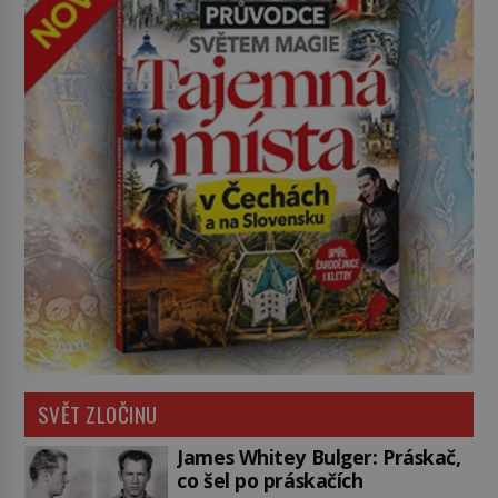
SVĚT ZLOČINU
James Whitey Bulger: Práskač,
co šel po práskačích