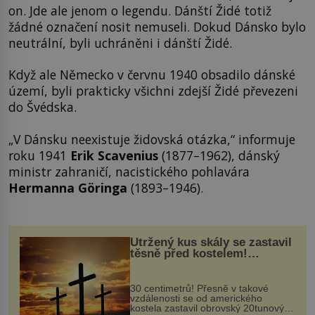
on. Jde ale jenom o legendu. Dánští Židé totiž
žádné označení nosit nemuseli. Dokud Dánsko bylo
neutrální, byli uchráněni i dánští Židé.
Když ale Německo v červnu 1940 obsadilo dánské
území, byli prakticky všichni zdejší Židé převezeni
do Švédska.
„V Dánsku neexistuje židovská otázka,“ informuje
roku 1941
Erik Scavenius
(1877–1962), dánský
ministr zahraničí, nacistického pohlavára
Hermanna Göringa
(1893–1946).
Utržený kus skály se zastavil
těsně před kostelem!
Ochránila ho boží síla?
30 centimetrů! Přesně v takové
vzdálenosti se od amerického
kostela zastavil obrovský 20tunový