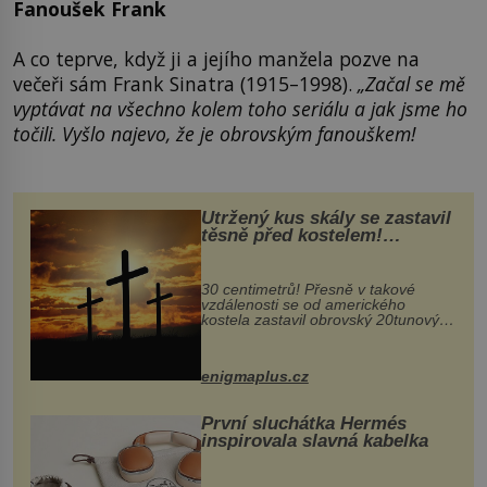
Fanoušek Frank
A co teprve, když ji a jejího manžela pozve na
večeři sám Frank Sinatra (1915–1998).
„
Začal se mě
vyptávat na všechno kolem toho seriálu a jak jsme ho
točili. Vyšlo najevo, že je obrovským fanouškem!
Utržený kus skály se zastavil
těsně před kostelem!
Ochránila ho boží síla?
30 centimetrů! Přesně v takové
vzdálenosti se od amerického
kostela zastavil obrovský 20tunový
balvan, který se v květnu 2014
nečekaně odtrhl od nedaleké skály
při její demolici. Podle místních stojí
enigmaplus.cz
...
První sluchátka Hermés
inspirovala slavná kabelka