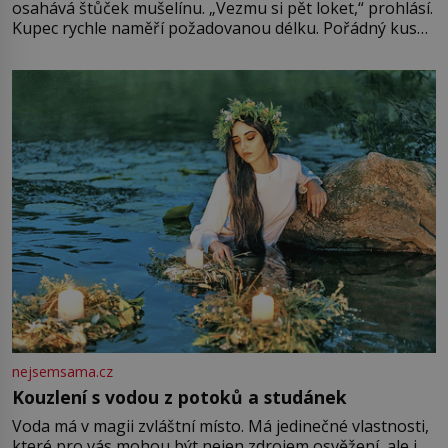
osahává štůček mušelínu. „Vezmu si pět loket,“ prohlásí.
Kupec rychle naměří požadovanou délku. Pořádný kus
mu přitom zůstane za prsty… „Na šaty ho bude málo,
milostpaní. Stačí jenom na sukni,“ zhodnotí švadlena
množství růžového mušelínu. „Ošidili vás, podívejte.“
Vezme do ruky dřevěnou
nejsemsama.cz
Kouzlení s vodou z potoků a studánek
Voda má v magii zvláštní místo. Má jedinečné vlastnosti,
které pro vás mohou být nejen zdrojem osvěžení, ale i