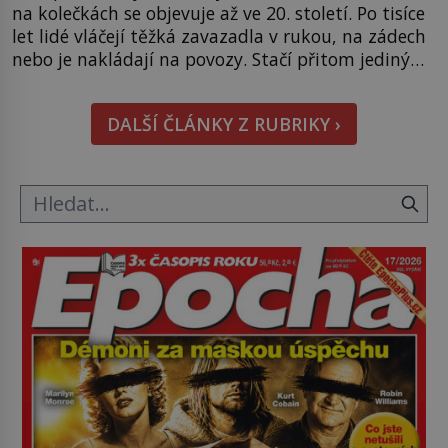
na kolečkách se objevuje až ve 20. století. Po tisíce
let lidé vláčejí těžká zavazadla v rukou, na zádech
nebo je nakládají na povozy. Stačí přitom jediný
nápad, připevnit ke kufru kolečka. Jenže právě ten
nikdo dlouho nedostane. Až jednou se na letišti
DALŠÍ ČLÁNKY Z RUBRIKY ›
ozve věta, která změní […]