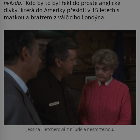
hvězda.“
Kdo by to byl řekl do prosté anglické
dívky, která do Ameriky přesídlí v 15 letech s
matkou a bratrem z válčícího Londýna.
Jessica Fletcherová z ní udělá nesmrtelnou.