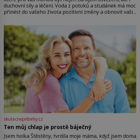
duchovní síly a léčení. Voda z potoků a studánek má moc
přinést do vašeho života pozitivní změny a obnovit vaši
energii. Využitím těchto přírodních zdrojů v magii
můžete obohatit své rituály a přinést do svého života
větší harmonii a klid. Je důležité
skutecnepribehy.cz
Ten můj chlap je prostě báječný
Jsem holka Štěstěny, tvrdila moje máma, když jsem doma