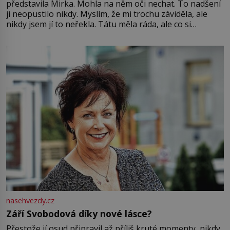
představila Mirka. Mohla na něm oči nechat. To nadšení
ji neopustilo nikdy. Myslím, že mi trochu záviděla, ale
nikdy jsem jí to neřekla. Tátu měla ráda, ale co si
pamatuji, tak jsme s Mirkem byli zamilovaní mnohem víc.
Jsme spolu moc rádi Tehdy byla jiná doba, když
nasehvezdy.cz
Září Svobodová díky nové lásce?
Přestože jí osud připravil až příliš kruté momenty, nikdy