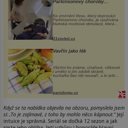
Parkinsonovy choroby
pomocí ultrazvukové
„helmy“
Ke zmírnění třesu, který doprovází
Parkinsonovu chorobu, je využívána
hluboká mozková stimulace, která
však vyžaduje vysoce invazivní
zákrok. Ultrazvuk zase není vhodný
k dostatečně přesnému zacílení ...
21stoleti.cz
Vavřín jako lék
Všichni ho známe, císařové, vítězové
i umělci si jím zdobili skráně,
kuchařky bez něj neuvaří, a to ještě
nevíte, že bobkový list může výrazně
zmírnit některé naše neduhy.
Obsahuje v malém množství ně...
panidomu.cz
Když se ta nabídka objevila na obzoru, pomyslela jsem
si: ‚To je zajímavé, z toho by mohlo něco kápnout.“
Její
intuice je správná. Seriál se dočká 12 sezon a jak
roste jeho obliba, letí vzhůru i honoráře hlavní