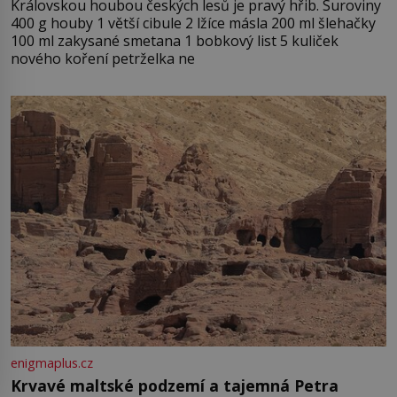
Královskou houbou českých lesů je pravý hřib. Suroviny
400 g houby 1 větší cibule 2 lžíce másla 200 ml šlehačky
100 ml zakysané smetana 1 bobkový list 5 kuliček
nového koření petrželka ne
enigmaplus.cz
Krvavé maltské podzemí a tajemná Petra