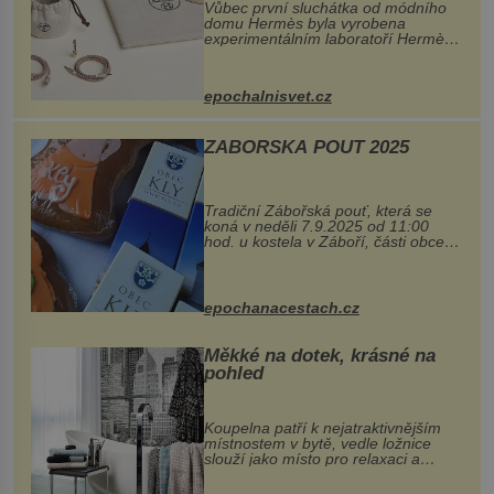
Vůbec první sluchátka od módního
domu Hermès byla vyrobena
experimentálním laboratoří Hermès
Ateliers Horizons. Elegantní gadget
si vyžádal dva roky vývoje a chlubí
se ručně šitou hovězí kůží a
epochalnisvet.cz
kovový...
ZÁBOŘSKÁ POUŤ 2025
Tradiční Zábořská pouť, která se
koná v neděli 7.9.2025 od 11:00
hod. u kostela v Záboří, části obce
Kly u Mělníka. V programu naleznete
komentovanou prohlídku kostela,
dobovou hudbu, řemesla, atrakce...
epochanacestach.cz
Měkké na dotek, krásné na
pohled
Koupelna patří k nejatraktivnějším
místnostem v bytě, vedle ložnice
slouží jako místo pro relaxaci a
odpočinek. Koupelnový textil –
ručníky, osušky a koberečky –