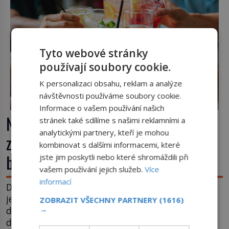
nebude Manhattan ale […]
Tyto webové stránky
používají soubory cookie.
K personalizaci obsahu, reklam a analýze
návštěvnosti používáme soubory cookie.
Informace o vašem používání našich
Nápoj, která chutná po seně. Jak
stránek také sdílíme s našimi reklamními a
analytickými partnery, kteří je mohou
znechucený Američan vymyslel
kombinovat s dalšími informacemi, které
brčko
jste jim poskytli nebo které shromáždili při
vašem používání jejich služeb.
Více
informací
Dnes je brčko naprostou samozřejmostí. Jenže
ještě v 19. století lidé upíjejí limonády i koktejly
ZOBRAZIT VŠECHNY PARTNERY
(1616)
→
dutými stébly žita nebo žitné slámy. Fungují sice
dobře, mají ale jednu nepříjemnou vlastnost po