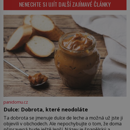
uchovávat maso, mléko i ovoce po
návycích, prostředí i […]
NENECHTE SI UJÍT DALŠÍ ZAJÍMAVÉ ČLÁNKY
dlouhou dobu. Pomáhá jim led,
hluboké sklepy, ale také třeba sůl,
kouř a slunce. Potraviny odjakživa
patří k nejcennějším věcem v
domácnosti. Když se […]
panidomu.cz
Dulce: Dobrota, které neodoláte
Ta dobrota se jmenuje dulce de leche a možná už jste ji
objevili v obchodech. Ale nepochybujte o tom, že doma
připravená bude ještě lepší. Název je španělský a