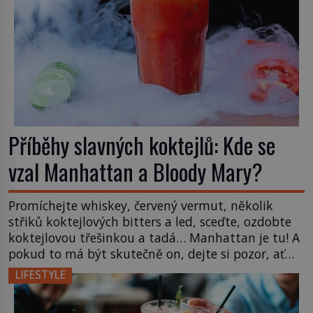
Příběhy slavných koktejlů: Kde se
vzal Manhattan a Bloody Mary?
Promíchejte whiskey, červený vermut, několik
střiků koktejlových bitters a led, sceďte, ozdobte
koktejlovou třešinkou a tadá… Manhattan je tu! A
pokud to má být skutečně on, dejte si pozor, ať
místo klasické americké rye whiskey či klidně
LIFESTYLE
bourbonu nepoužijete skotskou whisku. Co se
stane? Inu, koktejl bude stále skvělý, ale už to