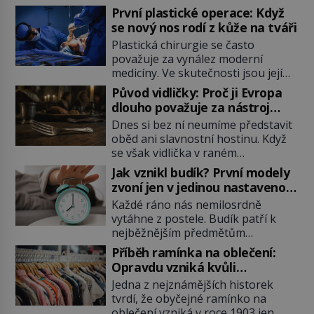
První plastické operace: Když
se nový nos rodí z kůže na tváři
Plastická chirurgie se často
považuje za vynález moderní
medicíny. Ve skutečnosti jsou její
kořeny staré více než dva a půl
Původ vidličky: Proč ji Evropa
tisíce let. V dobách, kdy ještě
dlouho považuje za nástroj
neexistují antibiotika ani anestezie,
samotného satana?
Dnes si bez ní neumíme představit
se odvážní lékaři pokoušejí vracet
oběd ani slavnostní hostinu. Když
lidem tváře znetvořené válkou,
se však vidlička v raném
tresty nebo nehodami. Jejich
středověku objevuje na evropských
metody jsou překvapivě
Jak vznikl budík? První modely
stolech, vzbuzuje pohoršení,
promyšlené a některé principy
zvoní jen v jedinou nastavenou
posměch i strach. Mnozí duchovní ji
používají chirurgové dodnes. Úplně
hodinu
Každé ráno nás nemilosrdně
označují za projev pýchy a
první […]
vytáhne z postele. Budík patří k
zbytečného přepychu, někteří
nejběžnějším předmětům
dokonce za nástroj ďábla. Trvá
domácnosti, jeho cesta k dnešní
téměř sedm století, než se z
Příběh ramínka na oblečení:
podobě je ale překvapivě dlouhá.
opovrhovaného předmětu stává
Opravdu vzniká kvůli
První lidé se probouzejí podle
nepostradatelná součást stolování.
zapomenutému kabátu?
Jedna z nejznámějších historek
slunce, kohoutů nebo kostelních
První […]
tvrdí, že obyčejné ramínko na
zvonů. Když se konečně objeví
oblečení vzniká v roce 1903 jen