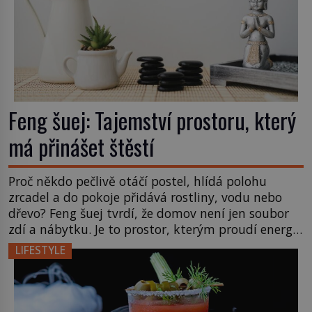
Feng šuej: Tajemství prostoru, který
má přinášet štěstí
Proč někdo pečlivě otáčí postel, hlídá polohu
zrcadel a do pokoje přidává rostliny, vodu nebo
dřevo? Feng šuej tvrdí, že domov není jen soubor
zdí a nábytku. Je to prostor, kterým proudí energie
čchi a jeho uspořádání může ovlivňovat, jak se v
LIFESTYLE
něm člověk cítí. Feng šuej má kořeny ve staré Číně
a jeho historie […]