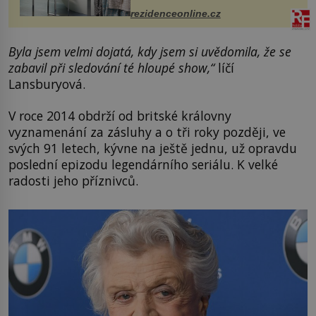
mohou jako mávnutím kouzelného
rezidenceonline.cz
proutku...
Byla jsem velmi dojatá, kdy jsem si uvědomila, že se
zabavil při sledování té hloupé show,“
líčí
Lansburyová.
V roce 2014 obdrží od britské královny
vyznamenání za zásluhy a o tři roky později, ve
svých 91 letech, kývne na ještě jednu, už opravdu
poslední epizodu legendárního seriálu. K velké
radosti jeho příznivců.