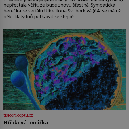
nepřestala věřit, že bude znovu šťastná. Sympatická
herečka ze seriálu Ulice Ilona Svobodová (64) se má už
několik týdnů potkávat se stejně
tisicereceptu.cz
Hříbková omáčka