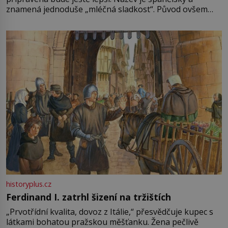
znamená jednoduše „mléčná sladkost“. Původ ovšem
není úplně jednoznačný, o autorství této receptury se
pře hned několik latinskoamerických zemí a k tomu
Francie, kde se traduje,
historyplus.cz
Ferdinand I. zatrhl šizení na tržištích
„Prvotřídní kvalita, dovoz z Itálie,“ přesvědčuje kupec s
látkami bohatou pražskou měšťanku. Žena pečlivě