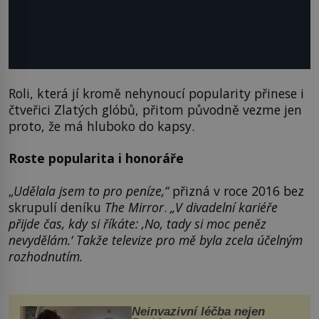
Roli, která jí kromě nehynoucí popularity přinese i
čtveřici Zlatých glóbů, přitom původně vezme jen
proto, že má hluboko do kapsy.
Roste popularita i honoráře
„
Udělala jsem to pro peníze,“
přizná v roce 2016 bez
skrupulí deníku
The Mirror
.
„V divadelní kariéře
přijde čas, kdy si říkáte: ‚No, tady si moc peněz
nevydělám.‘ Takže televize pro mě byla zcela účelným
rozhodnutím.
Neinvazivní léčba nejen