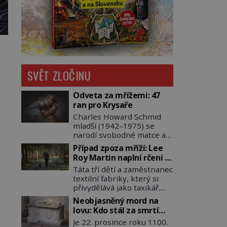
SVĚT ZLOČINU
Odveta za mřížemi: 47
ran pro Krysaře
Charles Howard Schmid
mladší (1942–1975) se
narodí svobodné matce a
adoptují ho provozovatelé
Případ zpoza mříží: Lee
pečovatelského domu
Roy Martin naplní rčení o
Charles a Katharine
volání do lesa
Táta tří dětí a zaměstnanec
Schmidovi. Synek jim
textilní fabriky, který si
mnoho radosti nepřinese.
přivydělává jako taxikář.
Mezi přáteli v arizonském
Okolí ho líčí jako slušného
Tusconu se mu přezdívá
Neobjasněný mord na
člověka. To je Lee Roy
Krysař. Je to pohledný a
lovu: Kdo stál za smrtí
Martin (1937–1972), jinak
charismatický mladík,
přemyslovského knížete
Je 22. prosince roku 1100.
též Škrtič z Gaffney,
kterému to ve škole