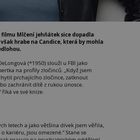
o filmu Mlčení jehňátek sice dopadla
však hrabe na Candice, která by mohla
ředlohou.
eLongová (*1950) slouží u FBI jako
ertka na profily zločinců. „Když jsem
hytit prchajícího zločince, zatknout
bo zachránit dítě z rukou únosce.
říká ve své knize.
ch letech a jako většina dívek jsem věřila,
o kariéru, jsou omezené.“ Stane se
 pak pracuje na psychiatrickém oddělení