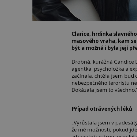
Clarice, hrdinka slavnéh
masového vraha, kam se 
být a možná i byla její p
Drobná, kurážná Candice D
agentka, psycholožka a exp
začínala, chtěla jsem buď c
nebezpečného teroristu ne
Dokázala jsem to všechno,“ 
Případ otrávených léků
„Vyrůstala jsem v padesátý
že mé možnosti, pokud jde 
zdravotní sestrou, osm let