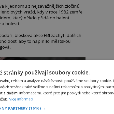
á k jednomu z nejzávažnějších zločinů
ylenolových vražd, kdy v roce 1982 zemře
nidem, který někdo přidá do balení
 a bolesti.
podaří, blesková akce FBI zachytí dalších
toho dost, aby to naplnilo městskou
gová.
 stránky používají soubory cookie.
bsahu, reklam a analýze návštěvnosti používáme soubory cookie. 
šich stránek také sdílíme s našimi reklamními a analytickými partn
s dalšími informacemi, které jste jim poskytli nebo které shromá
lužeb.
Více informací
CHNY PARTNERY
(1616) →