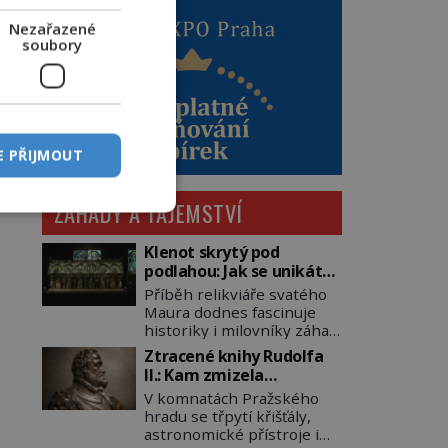
Nezařazené
soubory
E PŘIJMOUT
ZÁHADY A TAJEMSTVÍ
Klenot skrytý pod
podlahou: Jak se unikátní
románský poklad dostal
Příběh relikviáře svatého
do zapadlého Bečova?
Maura dodnes fascinuje
historiky i milovníky záhad
po celém světě. Tato
Ztracené knihy Rudolfa
románská zlatnická
II.: Kam zmizela
památka ze 13. století je
nejzáhadnější knihovna
V komnatách Pražského
po českých korunovačních
Evropy?
hradu se třpytí křišťály,
klenotech druhým
astronomické přístroje i
nejcennějším movitým