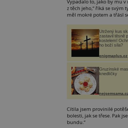
Vypadalo to, jako by mu 
z těch jeho,“ říká se svý
měl mokré potem a třásl se
Utržený kus sk
zastavil těsně 
kostelem! Ochr
ho boží síla?
enigmaplus.cz
Gruzínské ma
knedlíčky
nejsemsama.c
Cítila jsem provinilé potěše
bolesti, jak se třese. Pak
bundu.“