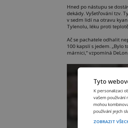
Hned po nástupu se dostáv
dekády. Vyšetřování tzv. T
v sedm lidí na otravu kya
Tylenolu, léku proti teplotě
Ač se pachatele odhalit ne
100 kapslí s jedem. „Bylo 
márnici,“ vzpomíná DeLon
Tyto webové
K personalizaci o
vašem používání na
mohou kombinovat 
používání jejich s
ZOBRAZIT VŠE