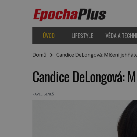
ÚVOD
LIFESTYLE
VĚDA A TECHN
Domů
Candice DeLongová: Mlčení jehňáte
Candice DeLongová: Ml
PAVEL BENEŠ