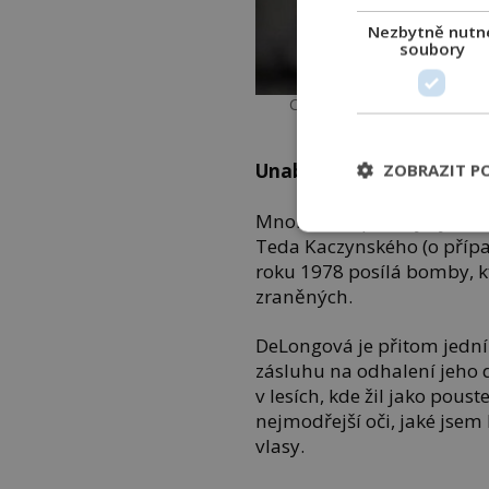
Nezbytně nutn
soubory
Candice deLonová se stala p
oscarovém filmu Mlč
Unabomber má její bund
ZOBRAZIT P
Mnohem úspěšnější je v roce
Teda Kaczynského (o přípa
roku 1978 posílá bomby, kt
zraněných.
DeLongová je přitom jedním
zásluhu na odhalení jeho d
v lesích, kde žil jako pous
nejmodřejší oči, jaké jsem
vlasy.