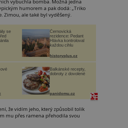
v nich vybuchla bomba. Možná jedna
m typickým humorem a pak dodá: „Triko
. Zimou, ale také byl vyděšený.
ály se
Černovická
před
rezidence: Pedant
ánila
Hlávka kontroloval
každou cihlu
historyplus.cz
sové
Balkánské recepty,
dobroty z dovolené
z
panidomu.cz
ní, že vidím jeho, který způsobil tolik
 jsem mu přes ramena přehodila svou