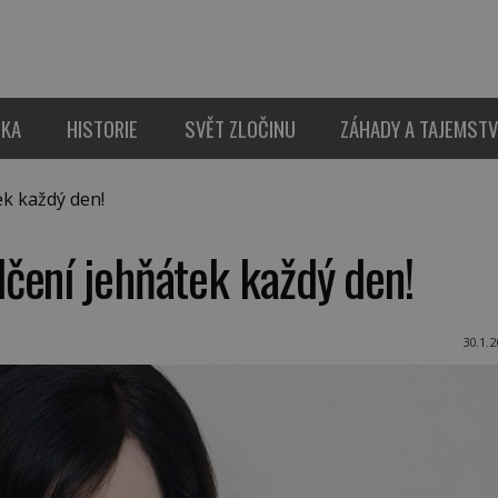
IKA
HISTORIE
SVĚT ZLOČINU
ZÁHADY A TAJEMSTV
k každý den!
čení jehňátek každý den!
30.1.2