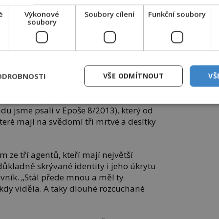
é
Výkonové
Soubory cílení
Funkční soubory
soubory
ředlohou pro roli Clarice Starlingové, kterou v
ení jehňátek ztvárnila Jodie Fosterová.
u
ODROBNOSTI
VŠE ODMÍTNOUT
VŠ
 1995, kdy se jí daří odhalit teroristu
du jsme psali v Epoše 8/2013), který od
eré mají na svědomí tři mrtvé a desítky
 ze tří agentů, kteří mají největší
ůkladně skrývané identity i jeho úkrytu
tevník. „Stál přede mnou a měl ty
 kdy viděla. A taky dlouhé rozcuchané