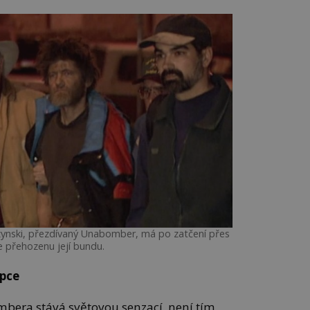
ynski, přezdívaný Unabomber, má po zatčení přes
 přehozenu její bundu.
apce
mbera stává světovou senzací, není tím