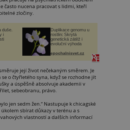
e často nucena pracovat s lidmi, kteří
telné zločiny.
a duše.
Duplikace genomu u
 i
rostlin: Skrytá
ti
genetická zátěž i
evoluční výhoda
epochalnisvet.cz
asměruje její život nečekaným směrem. Je
rá se o čtyřletého syna, když se rozhodne jít
koušky a úspěšně absolvuje akademii v
řílet, sebeobranu, právo.
lo jen sedm žen.“ Nastupuje k chicagské
m úkolem sbírat důkazy v terénu a s
vahových vlastností a dalších informací