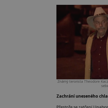
Známý terorista Theodore Kacz
sebe
Zachrání uneseného chl
Přestože se zatčení Unabo