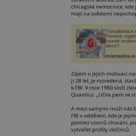
chicagské nemocnice, kde j
mají na svědomí nepochopi
Transplantace 
Přenesly orgány
kousek osobnos
dárce?
enigmaplus.cz
Zájem o jejich motivaci n
jí 28 let, je rozvedená, sta
k FBI. V roce 1980 složí z
Quanticu. „Učila jsem se st
A mezi samými muži nás by
FBI v oddělení, kde je její
pomocí vzorců chování, po
vytvářet profily zločinců.