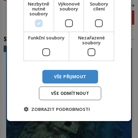
Nezbytně
Výkonové
Soubory
DALŠÍ ČLÁNEK
nutné
soubory
cílení
soubory
Hypotermie zachránila muži život: Srdce mu
nebilo 18 hodin!
SOUVISEJÍCÍ ČLÁNKY
Funkční soubory
Nezařazené
soubory
VĚDA A TECHNIKA
VŠE PŘIJMOUT
VŠE ODMÍTNOUT
ZOBRAZIT PODROBNOSTI