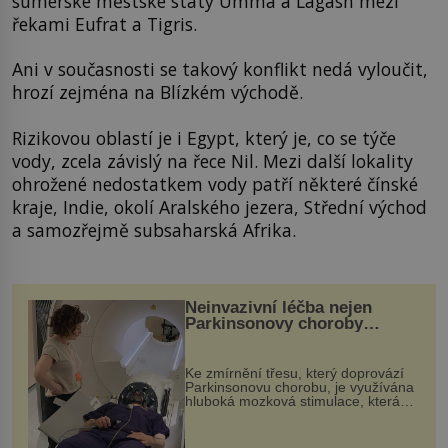
sumerské městské státy Umma a Lagash mezi
řekami Eufrat a Tigris.
Ani v současnosti se takový konflikt nedá vyloučit,
hrozí zejména na Blízkém východě.
Rizikovou oblastí je i Egypt, který je, co se týče
vody, zcela závislý na řece Nil. Mezi další lokality
ohrožené nedostatkem vody patří některé čínské
kraje, Indie, okolí Aralského jezera, Střední východ
a samozřejmě subsaharská Afrika.
Neinvazivní léčba nejen
Parkinsonovy choroby
pomocí ultrazvukové
„helmy“
Ke zmírnění třesu, který doprovází
Parkinsonovu chorobu, je využívána
hluboká mozková stimulace, která
však vyžaduje vysoce invazivní
zákrok. Ultrazvuk zase není vhodný
k dostatečně přesnému zacílení ...