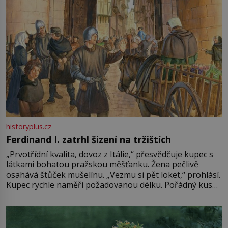
historyplus.cz
Ferdinand I. zatrhl šizení na tržištích
„Prvotřídní kvalita, dovoz z Itálie,“ přesvědčuje kupec s
látkami bohatou pražskou měšťanku. Žena pečlivě
osahává štůček mušelínu. „Vezmu si pět loket,“ prohlásí.
Kupec rychle naměří požadovanou délku. Pořádný kus
mu přitom zůstane za prsty… „Na šaty ho bude málo,
milostpaní. Stačí jenom na sukni,“ zhodnotí švadlena
množství růžového mušelínu. „Ošidili vás, podívejte.“
Vezme do ruky dřevěnou