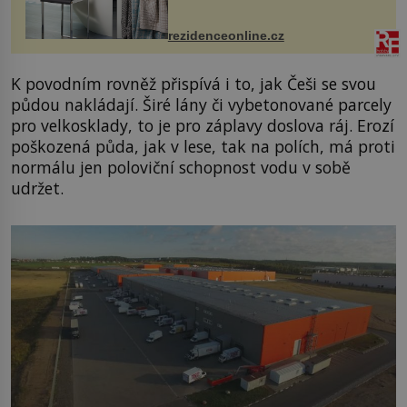
odpočinek. Koupelnový textil –
ručníky, osušky a koberečky –
mohou jako mávnutím kouzelného
rezidenceonline.cz
proutku...
K povodním rovněž přispívá i to, jak Češi se svou
půdou nakládají. Širé lány či vybetonované parcely
pro velkosklady, to je pro záplavy doslova ráj. Erozí
poškozená půda, jak v lese, tak na polích, má proti
normálu jen poloviční schopnost vodu v sobě
udržet.