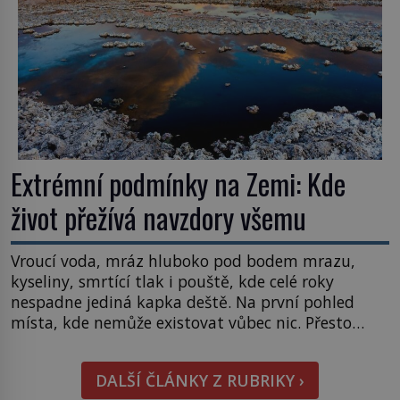
Extrémní podmínky na Zemi: Kde
život přežívá navzdory všemu
Vroucí voda, mráz hluboko pod bodem mrazu,
kyseliny, smrtící tlak i pouště, kde celé roky
nespadne jediná kapka deště. Na první pohled
místa, kde nemůže existovat vůbec nic. Přesto
právě tady vědci objevují organismy, které
posouvají hranice života. Každý nový nález mění
DALŠÍ ČLÁNKY Z RUBRIKY ›
naše představy o tom, co všechno dokáže příroda a