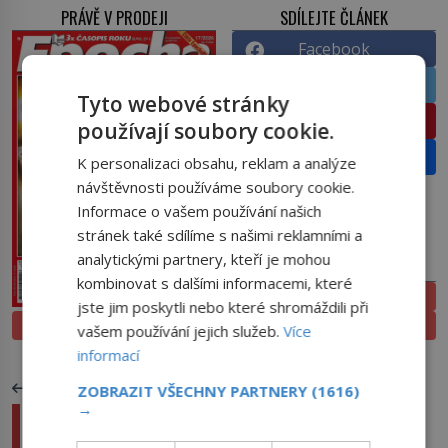
PRÁVĚ V PRODEJI
SDÍLEJTE ČLÁNEK
Facebook
Twitter
Tyto webové stránky
Pinterest
používají soubory cookie.
Email
K personalizaci obsahu, reklam a analýze
návštěvnosti používáme soubory cookie.
Informace o vašem používání našich
stránek také sdílíme s našimi reklamními a
analytickými partnery, kteří je mohou
PŘEDPLATNÉ
kombinovat s dalšími informacemi, které
ELEKTRONICKÉ
jste jim poskytli nebo které shromáždili při
PROLISTOVAT
TIŠTĚNÉ
vašem používání jejich služeb.
Více
informací
PŘEDCHOZÍ ČLÁNEK
ZOBRAZIT VŠECHNY PARTNERY
(1616)
→
Dokázal císař Rudolf II. odhalit padělky grafik
Albrechta Dürera?