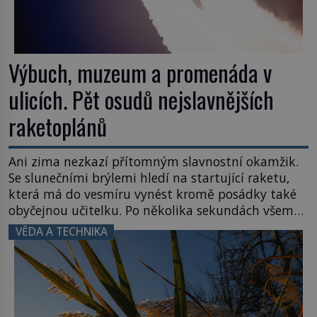
Výbuch, muzeum a promenáda v
ulicích. Pět osudů nejslavnějších
raketoplánů
Ani zima nezkazí přítomným slavnostní okamžik.
Se slunečními brýlemi hledí na startující raketu,
která má do vesmíru vynést kromě posádky také
obyčejnou učitelku. Po několika sekundách všem
ztuhnou úsměvy, stroj totiž exploduje. Jejich
VĚDA A TECHNIKA
konstrukce není z levného kraje, daňové
poplatníky stojí miliardy dolarů. Na druhou stranu
zvládnou jen představitelné věci. Na malé kousky
Název: Columbia První […]