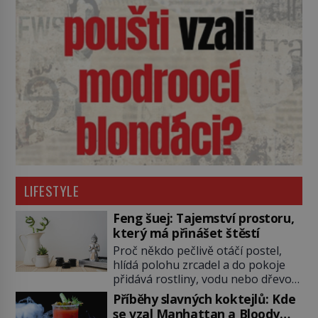
LIFESTYLE
Feng šuej: Tajemství prostoru,
který má přinášet štěstí
Proč někdo pečlivě otáčí postel,
hlídá polohu zrcadel a do pokoje
přidává rostliny, vodu nebo dřevo?
Feng šuej tvrdí, že domov není jen
Příběhy slavných koktejlů: Kde
soubor zdí a nábytku. Je to prostor,
se vzal Manhattan a Bloody