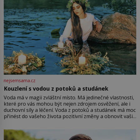
nejsemsama.cz
Kouzlení s vodou z potoků a studánek
Voda má v magii zvláštní místo. Má jedinečné vlastnosti,
které pro vás mohou být nejen zdrojem osvěžení, ale i
duchovní síly a léčení. Voda z potoků a studánek má moc
přinést do vašeho života pozitivní změny a obnovit vaši
energii. Využitím těchto přírodních zdrojů v magii
můžete obohatit své rituály a přinést do svého života
větší harmonii a klid. Je důležité