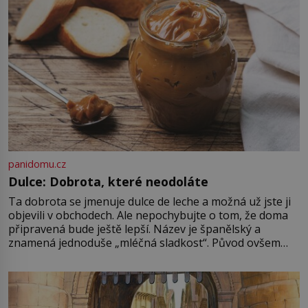
panidomu.cz
Dulce: Dobrota, které neodoláte
Ta dobrota se jmenuje dulce de leche a možná už jste ji
objevili v obchodech. Ale nepochybujte o tom, že doma
připravená bude ještě lepší. Název je španělský a
znamená jednoduše „mléčná sladkost“. Původ ovšem
není úplně jednoznačný, o autorství této receptury se
pře hned několik latinskoamerických zemí a k tomu
Francie, kde se traduje,