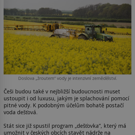
Doslova „žroutem“ vody je intenzivní zemědělství.
Češi budou také v nejbližší budoucnosti muset
ustoupit i od luxusu, jakým je splachování pomocí
pitné vody. K podobným účelům bohatě postačí
voda dešťová.
Stát sice již spustil program „dešťovka“, který má
umožnit v českých obcích stavět nádrže na