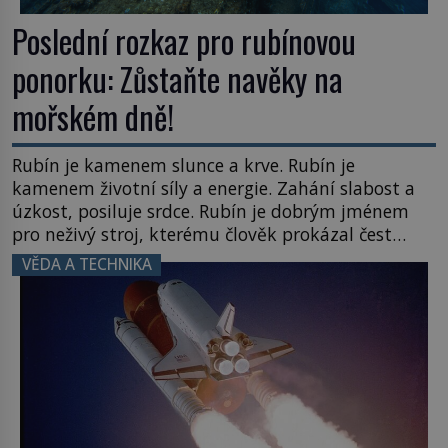
Poslední rozkaz pro rubínovou
ponorku: Zůstaňte navěky na
mořském dně!
Rubín je kamenem slunce a krve. Rubín je
kamenem životní síly a energie. Zahání slabost a
úzkost, posiluje srdce. Rubín je dobrým jménem
pro neživý stroj, kterému člověk prokázal čest
nezmizet v tavicí peci a našel mu místo
VĚDA A TECHNIKA
k poslednímu odpočinku. Je druhá polovina 50. let
minulého století. Nálože spočítány, umístěny a
odpáleny. Trup ponorky nabírá vodu […]