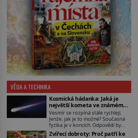
VĚDA A TECHNIKA
Kosmická hádanka: Jaká je
největší kometa ve známém
vesmíru?
Vesmír se rozpíná stále rychleji.
Jenže, jak je to možné? Současná
fyzika je v koncích. Odpovědí by
mohla být hypotetická temná
Zvířecí dobroty: Proč patří ke
energie. Právě na tu se zaměří