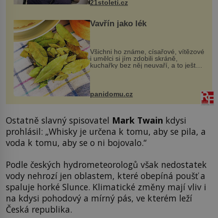
21stoleti.cz
Vavřín jako lék
Všichni ho známe, císařové, vítězové
i umělci si jím zdobili skráně,
kuchařky bez něj neuvaří, a to ještě
nevíte, že bobkový list může výrazně
zmírnit některé naše neduhy.
Obsahuje v malém množství ně...
panidomu.cz
Ostatně slavný spisovatel
Mark Twain
kdysi
prohlásil: „Whisky je určena k tomu, aby se pila, a
voda k tomu, aby se o ni bojovalo.“
Podle českých hydrometeorologů však nedostatek
vody nehrozí jen oblastem, které obepíná poušť a
spaluje horké Slunce. Klimatické změny mají vliv i
na kdysi pohodový a mírný pás, ve kterém leží
Česká republika.