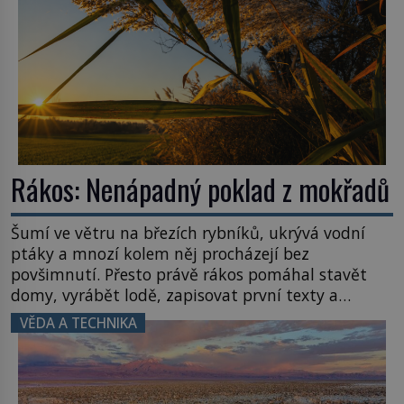
Rákos: Nenápadný poklad z mokřadů
Šumí ve větru na březích rybníků, ukrývá vodní
ptáky a mnozí kolem něj procházejí bez
povšimnutí. Přesto právě rákos pomáhal stavět
domy, vyrábět lodě, zapisovat první texty a
inspiroval řadu pověstí. Tato skromná, ale
VĚDA A TECHNIKA
užitečná rostlina provází člověka už tisíce let.
Většina lidí vnímá rákos jen jako obyčejnou kulisu
letního koupání. Stačí se však podívat […]