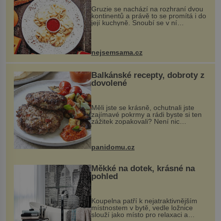
Gruzie se nachází na rozhraní dvou
kontinentů a právě to se promítá i do
její kuchyně. Snoubí se v ní
evropské a asijské chutě a díky tomu
vznikají rozmanité a chuťově bohaté
pokrmy, které rozhodně st...
nejsemsama.cz
Balkánské recepty, dobroty z
dovolené
Měli jste se krásně, ochutnali jste
zajímavé pokrmy a rádi byste si ten
zážitek zopakovali? Není nic
snazšího. Pljeskavica (10 porcí)
Možná jste ji ochutnali na dovolené v
bývalé Jugoslávii, lze ji vi...
panidomu.cz
Měkké na dotek, krásné na
pohled
Koupelna patří k nejatraktivnějším
místnostem v bytě, vedle ložnice
slouží jako místo pro relaxaci a