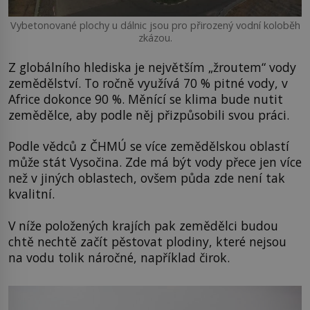
Vybetonované plochy u dálnic jsou pro přirozený vodní koloběh
zkázou.
Z globálního hlediska je největším „žroutem“ vody
zemědělství. To ročně využívá 70 % pitné vody, v
Africe dokonce 90 %. Měnící se klima bude nutit
zemědělce, aby podle něj přizpůsobili svou práci.
Podle vědců z ČHMÚ se více zemědělskou oblastí
může stát Vysočina. Zde má být vody přece jen více
než v jiných oblastech, ovšem půda zde není tak
kvalitní.
V níže položených krajích pak zemědělci budou
chtě nechtě začít pěstovat plodiny, které nejsou
na vodu tolik náročné, například čirok.