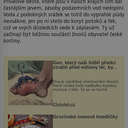
Přívalové deště, které jsou v našich krajích čím dál
častějším jevem, zásoby podzemních vod nedoplní.
Voda z podobných srážek se totiž do vyprahlé půdy
nevsákne, jen po ní steče do koryt potoků a řek,
což ve svých důsledcích vede k záplavám. Ty už
začínají být běžnou součástí životů obyvatel české
kotliny.
Gen, který naši lidští předci
ztratili před miliony let, by
mohl pomoci s léčbou
„nemoci králů“
Dna je zánětlivé onemocnění kloubů,
které vzniká kvůli nadbytku kyseliny
močové v těle. Ta se ve formě
krystalků ukládá v blízkosti kloubů,
nejčastěji přitom postihuje palce na
nohou, a způsobuje bole...
21stoleti.cz
Gruzínské masové knedlíčky