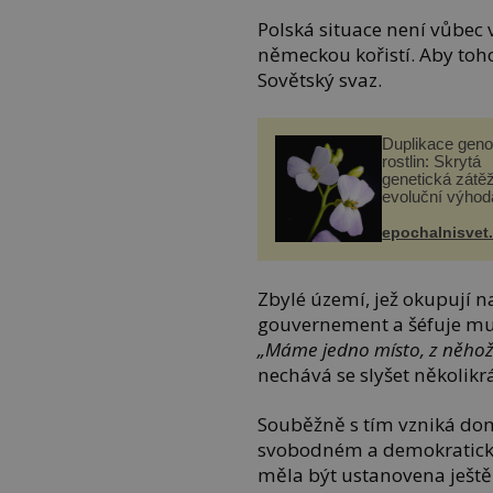
Polská situace není vůbec v
německou kořistí. Aby toh
Sovětský svaz.
Duplikace gen
rostlin: Skrytá
genetická zátěž
evoluční výhod
epochalnisvet
Zbylé území, jež okupují n
gouvernement a šéfuje mu
„Máme jedno místo, z něhož 
nechává se slyšet několikrá
Souběžně s tím vzniká domá
svobodném a demokratickém
měla být ustanovena ješt