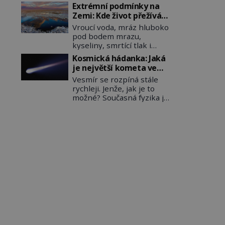
procházejí bez povšimnutí.
úsměvy, stroj totiž
Extrémní podmínky na
Přesto právě rákos
exploduje. Jejich
Zemi: Kde život přežívá
pomáhal stavět domy,
konstrukce není z levného
navzdory všemu
Vroucí voda, mráz hluboko
vyrábět lodě, zapisovat
kraje, daňové poplatníky
pod bodem mrazu,
první texty a inspiroval
stojí miliardy dolarů. Na
kyseliny, smrtící tlak i
řadu pověstí. Tato
druhou stranu zvládnou
pouště, kde celé roky
skromná, ale užitečná
Kosmická hádanka: Jaká
jen představitelné věci. Na
nespadne jediná kapka
rostlina provází člověka už
malé kousky Název:
je největší kometa ve
deště. Na první pohled
tisíce let. Většina lidí vnímá
Columbia První […]
známém vesmíru?
Vesmír se rozpíná stále
místa, kde nemůže
rákos jen jako obyčejnou
rychleji. Jenže, jak je to
existovat vůbec nic. Přesto
kulisu letního koupání.
možné? Současná fyzika je
právě tady vědci objevují
Stačí se však podívat […]
v koncích. Odpovědí by
organismy, které
mohla být hypotetická
posouvají hranice života.
temná energie. Právě na
Každý nový nález mění
tu se zaměří pozornost
naše představy o tom, co
dvojice zkušených
všechno dokáže příroda a
astronomů. Namísto ní ale
napovídá, kde bychom
objeví něco mnohem
jednou […]
hmatatelnějšího. Naprosto
rekordní kometu!
Astronomové Pedro
Bernardinelli a Gary
Bernstein mravenčí prací
zkoumají archivní snímky
v rámci Průzkumu temné