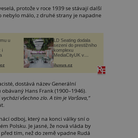
eselá, protože v roce 1939 se stávají další
o nebylo málo, z druhé strany je napadne
omu u
LD Seating dodala
sezení do prestižního
 i
komplexu
a
MediaCityUK v
Salfordu
.cz
iluxus.cz
acisté, dostává název Generální
 obávaný Hans Frank (1900–1946).
vychází všechno zlo. A tím je Varšava,“
t.
cí odboj, který na konci války sní o
 Polsku. Je jasné, že nová vláda by
ě před tím, než do země vpadne Rudá