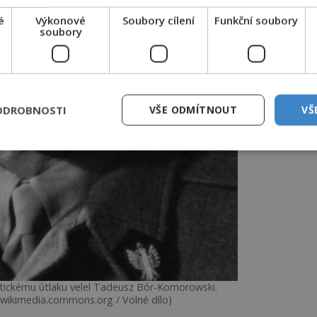
é
Výkonové
Soubory cílení
Funkční soubory
soubory
ODROBNOSTI
VŠE ODMÍTNOUT
VŠ
tickému útlaku velel Tadeusz Bór-Komorowski.
wikimedia.commons.org / Volné dílo)