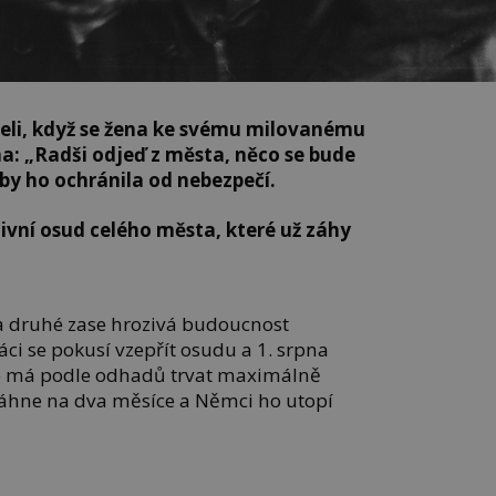
teli, když se žena ke svému milovanému
ha: „Radši odjeď z města, něco se bude
aby ho ochránila od nebezpečí.
livní osud celého města, které už záhy
na druhé zase hrozivá budoucnost
i se pokusí vzepřít osudu a 1. srpna
ré má podle odhadů trvat maximálně
táhne na dva měsíce a Němci ho utopí