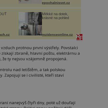
epochalnisvet.cz
OUŤ
Měkké na dotek,
krásné na pohled
ach.cz
rezidenceonline.cz
 vzduch protnou první výstřely. Povstalci
e získají zbraně, hlavní poštu, elektrárnu a
e, že ty nejsou vzájemně propojená.
ntrolu nad letištěm, a tak polskou
Zapojují se i civilisté, kteří staví
aní nanejvýš čtyři dny, poté už doufají