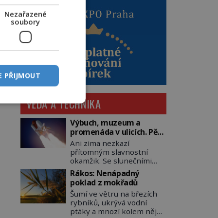
Nezařazené
soubory
E PŘIJMOUT
VĚDA A TECHNIKA
Výbuch, muzeum a
promenáda v ulicích. Pět
osudů nejslavnějších
Ani zima nezkazí
raketoplánů
přítomným slavnostní
okamžik. Se slunečními
brýlemi hledí na startující
Rákos: Nenápadný
raketu, která má do
poklad z mokřadů
vesmíru vynést kromě
Šumí ve větru na březích
posádky také obyčejnou
rybníků, ukrývá vodní
učitelku. Po několika
ptáky a mnozí kolem něj
sekundách všem ztuhnou