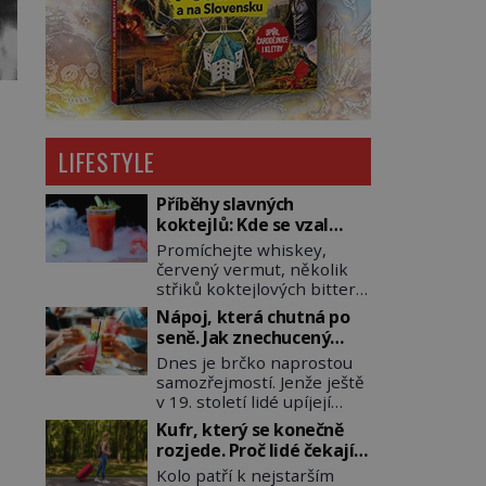
LIFESTYLE
Příběhy slavných
koktejlů: Kde se vzal
Manhattan a Bloody
Promíchejte whiskey,
Mary?
červený vermut, několik
střiků koktejlových bitters
a led, sceďte, ozdobte
Nápoj, která chutná po
koktejlovou třešinkou a
seně. Jak znechucený
tadá… Manhattan je tu! A
Američan vymyslel brčko
Dnes je brčko naprostou
pokud to má být skutečně
samozřejmostí. Jenže ještě
on, dejte si pozor, ať místo
v 19. století lidé upíjejí
klasické americké rye
limonády i koktejly dutými
whiskey či klidně
Kufr, který se konečně
stébly žita nebo žitné
bourbonu nepoužijete
rozjede. Proč lidé čekají
slámy. Fungují sice dobře,
skotskou whisku. Co se
na kolečka téměř pět
Kolo patří k nejstarším
mají ale jednu
stane? Inu, koktejl bude