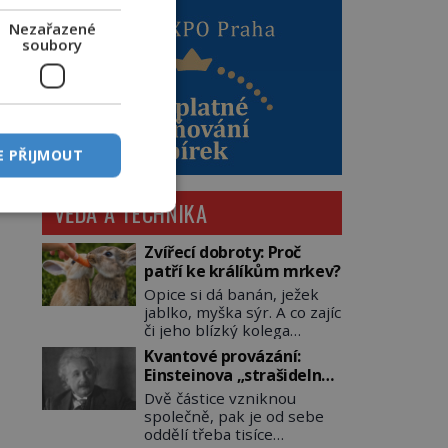
Nezařazené
soubory
E PŘIJMOUT
VĚDA A TECHNIKA
Zvířecí dobroty: Proč
patří ke králíkům mrkev?
Opice si dá banán, ježek
jablko, myška sýr. A co zajíc
či jeho blízký kolega
králík? Ti si samozřejmě
Kvantové provázání:
pochutnají na mrkvi! Proč
Einsteinova „strašidelná
jsou podobné představy o
akce na dálku“ dál mate i
Dvě částice vzniknou
potravě zvířat často spíš
fascinuje vědce
společně, pak je od sebe
mýty? Pokud máte doma
oddělí třeba tisíce
králíka, mrkev mu dát