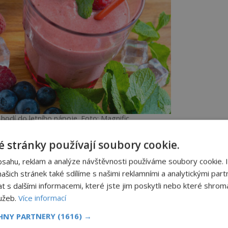
hodí do letního nápoje. Foto: Magnific
k
 stránky používají soubory cookie.
bsahu, reklam a analýze návštěvnosti používáme soubory cookie. 
h vztah k lidskému mozku. Borůvky se někdy
šich stránek také sdílíme s našimi reklamními a analytickými partn
eurony“.
s dalšími informacemi, které jste jim poskytli nebo které shromá
lužeb.
Více informací
ich snědení člověk okamžitě vyřešil
protože výzkumy dlouhodobě zkoumají vliv
CHNY PARTNERY
(1616) →
funkce a stárnutí mozku.