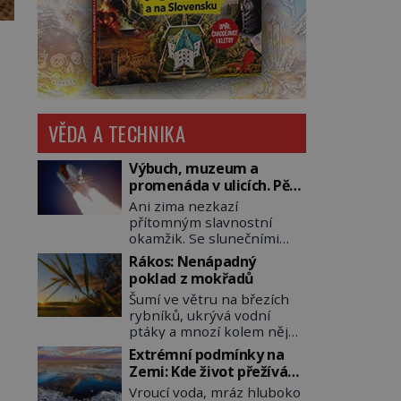
VĚDA A TECHNIKA
Výbuch, muzeum a
promenáda v ulicích. Pět
osudů nejslavnějších
Ani zima nezkazí
raketoplánů
přítomným slavnostní
okamžik. Se slunečními
brýlemi hledí na startující
Rákos: Nenápadný
raketu, která má do
poklad z mokřadů
vesmíru vynést kromě
Šumí ve větru na březích
posádky také obyčejnou
rybníků, ukrývá vodní
učitelku. Po několika
ptáky a mnozí kolem něj
sekundách všem ztuhnou
procházejí bez povšimnutí.
úsměvy, stroj totiž
Extrémní podmínky na
Přesto právě rákos
exploduje. Jejich
Zemi: Kde život přežívá
pomáhal stavět domy,
konstrukce není z levného
navzdory všemu
Vroucí voda, mráz hluboko
vyrábět lodě, zapisovat
kraje, daňové poplatníky