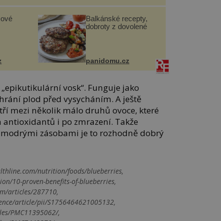
sové
Balkánské recepty,
dobroty z dovolené
z
panidomu.cz
 „epikutikulární vosk“. Funguje jako
chrání plod před vysycháním. A ještě
tří mezi několik málo druhů ovoce, které
h antioxidantů i po zmrazení. Takže
k modrými zásobami je to rozhodně dobrý
thline.com/nutrition/foods/blueberries,
ion/10-proven-benefits-of-blueberries,
m/articles/287710,
ience/article/pii/S1756464621005132,
icles/PMC11395062/,