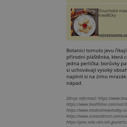
Gruzínské ma
knedlíčky
nejsemsama.c
Botanici tomuto jevu říkají
přírodní pláštěnka, která 
jedna perlička: borůvky pa
si uchovávají vysoký obsa
naplnit si na zimu mrazá
nápad.
Zdroje informací:
https://www.heal
https://www.healthline.com/nutrit
https://www.medicalnewstoday.co
https://www.sciencedirect.com/sc
https://pmc.ncbi.nlm.nih.gov/art