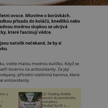
í letní ovoce. Mluvíme o borůvkách.
sladkou přísadu do koláčů, knedlíků nebo
padnou modrou slupkou se ukrývá
ky, které fascinují vědce.
 jsou natolik nečekané, že by si
ivku.
ku, vidíte malou modrou kuličku. Když se
atří továrnu na antioxidanty. Za její
yany, přírodní rostlinná barviva, která
mé antioxidanty.
omu u
LD Seating dodala
sezení do prestižního
 i
komplexu
a
MediaCityUK v