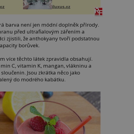
Salfordu
.cz
iluxus.cz
rá barva není jen módní doplněk přírody.
chranu před ultrafialovým zářením a
dci zjistili, že anthokyany tvoří podstatnou
kapacity borůvek.
ím více těchto látek zpravidla obsahují.
tamin C, vitamin K, mangan, vlákninu a
 sloučenin. Jsou zkrátka něco jako
balený do modrého kabátku.