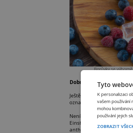
Borůvky se výborně 
Dobrá potrava pro moze
Tyto webové
K personalizaci o
Ještě zajímavější je jejic
vašem používání na
označují za „potravu pro n
mohou kombinovat 
používání jejich s
Není to proto, že by po jej
Einsteinovy rovnice, ale 
ZOBRAZIT VŠE
anthokyanů na kognitivní 