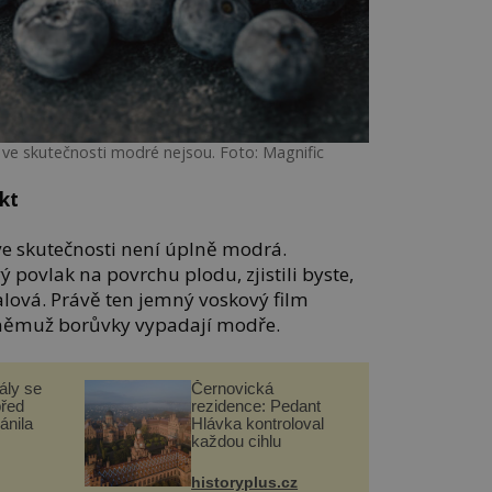
y ve skutečnosti modré nejsou. Foto: Magnific
kt
e skutečnosti není úplně modrá.
 povlak na povrchu plodu, zjistili byste,
ialová. Právě ten jemný voskový film
ky němuž borůvky vypadají modře.
ály se
Černovická
před
rezidence: Pedant
ánila
Hlávka kontroloval
každou cihlu
historyplus.cz