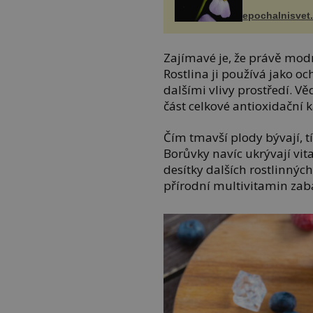
epochalnisvet
Zajímavé je, že právě mod
Rostlina ji používá jako o
dalšími vlivy prostředí. Vě
část celkové antioxidační 
Čím tmavší plody bývají, t
Borůvky navíc ukrývají vi
desítky dalších rostlinných
přírodní multivitamin za