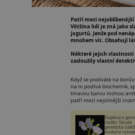
Patří mezi nejoblíbenějš
Většina lidí je zná jako 
jogurtů. Jenže pod nená
mnohem víc. Obsahují lát
Některé jejich vlastnosti
zasloužily vlastní detekt
Když se podíváte na borův
na ni podívá biochemik, sp
tmavou barvu mohou anthok
patří mezi nejsilnější zná
Duplikace gen
rostlin: Skrytá
genetická zátěž
evoluční výhod