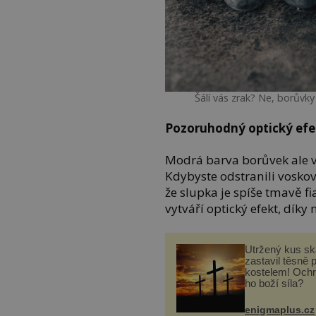
Šálí vás zrak? Ne, borůvk
Pozoruhodný optický efe
Modrá barva borůvek ale v
Kdybyste odstranili voskový
že slupka je spíše tmavě f
vytváří optický efekt, dí
Utržený kus sk
zastavil těsně 
kostelem! Ochr
ho boží síla?
enigmaplus.cz