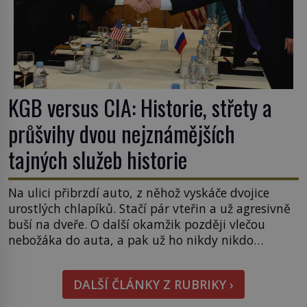
KGB versus CIA: Historie, střety a
průšvihy dvou nejznámějších
tajných služeb historie
Na ulici přibrzdí auto, z něhož vyskáče dvojice
urostlých chlapíků. Stačí pár vteřin a už agresivně
buší na dveře. O další okamžik později vlečou
nebožáka do auta, a pak už ho nikdy nikdo
nespatří. Dostal se totiž do rukou všemocné KGB.
Jako sourozenci, kteří si nemohou přijít na jméno.
DALŠÍ ČLÁNKY Z RUBRIKY ›
Neustále se předhání v plánování sabotáží, […]