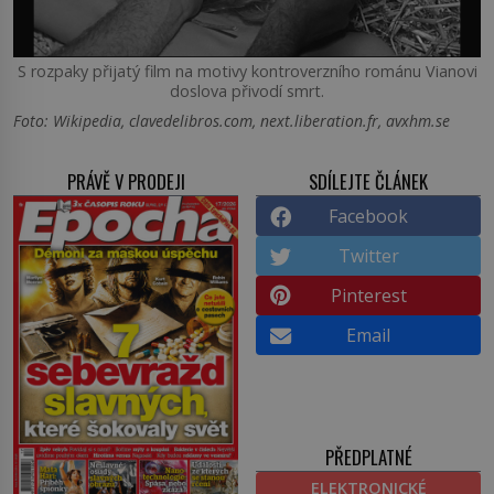
S rozpaky přijatý film na motivy kontroverzního románu Vianovi
doslova přivodí smrt.
Foto: Wikipedia, clavedelibros.com, next.liberation.fr, avxhm.se
PRÁVĚ V PRODEJI
SDÍLEJTE ČLÁNEK
Facebook
Twitter
Pinterest
Email
PŘEDPLATNÉ
ELEKTRONICKÉ