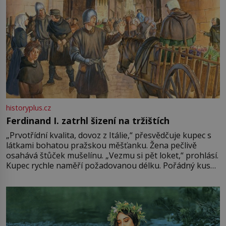
historyplus.cz
Ferdinand I. zatrhl šizení na tržištích
„Prvotřídní kvalita, dovoz z Itálie,“ přesvědčuje kupec s
látkami bohatou pražskou měšťanku. Žena pečlivě
osahává štůček mušelínu. „Vezmu si pět loket,“ prohlásí.
Kupec rychle naměří požadovanou délku. Pořádný kus
mu přitom zůstane za prsty… „Na šaty ho bude málo,
milostpaní. Stačí jenom na sukni,“ zhodnotí švadlena
množství růžového mušelínu. „Ošidili vás, podívejte.“
Vezme do ruky dřevěnou