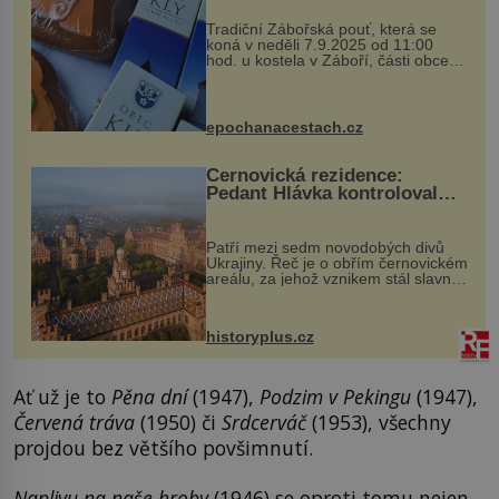
Tradiční Zábořská pouť, která se
koná v neděli 7.9.2025 od 11:00
hod. u kostela v Záboří, části obce
Kly u Mělníka. V programu naleznete
komentovanou prohlídku kostela,
dobovou hudbu, řemesla, atrakce...
epochanacestach.cz
Černovická rezidence:
Pedant Hlávka kontroloval
každou cihlu
Patří mezi sedm novodobých divů
Ukrajiny. Řeč je o obřím černovickém
areálu, za jehož vznikem stál slavný
český architekt Josef Hlávka. Ten si
na něm dal mimořádně záležet. Jeho
stavební plány by při ...
historyplus.cz
Ať už je to
Pěna dní
(1947),
Podzim v Pekingu
(1947),
Červená tráva
(1950) či
Srdcerváč
(1953), všechny
projdou bez většího povšimnutí.
Naplivu na naše hroby
(1946) se oproti tomu nejen