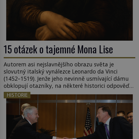
15 otázek o tajemné Mona Lise
Autorem asi nejslavnějšího obrazu světa je
slovutný italský vynálezce Leonardo da Vinci
(1452–1519). Jenže jeho nevinně usmívající dámu
obklopují otazníky, na některé historici odpověď
objeví, jiné zůstanou nezodpovězené. Kam si ji
HISTORIE
pověsil Napoleon? Samotný císař Napoleon
Bonaparte (1769–1821) má pro malbu slabost, a
tak si ji ještě jako první konzul přemístí do své
ložnice v Tuilerisjkém […]