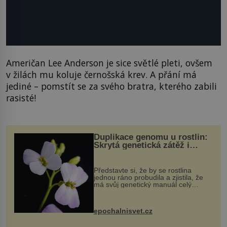
Američan Lee Anderson je sice světlé pleti, ovšem
v žilách mu koluje černošská krev. A přání má
jediné – pomstít se za svého bratra, kterého zabili
rasisté!
Duplikace genomu u rostlin:
Skrytá genetická zátěž i
evoluční výhoda
Představte si, že by se rostlina
jednou ráno probudila a zjistila, že
má svůj genetický manuál celý
dvakrát. Přesně to se občas v
přírodě stane – a podle nového
výzkumu to může být pro druhy
epochalnisvet.cz
vstupenka...