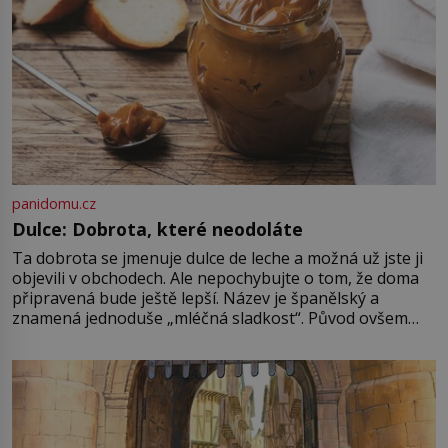
panidomu.cz
Dulce: Dobrota, které neodoláte
Ta dobrota se jmenuje dulce de leche a možná už jste ji
objevili v obchodech. Ale nepochybujte o tom, že doma
připravená bude ještě lepší. Název je španělský a
znamená jednoduše „mléčná sladkost“. Původ ovšem
není úplně jednoznačný, o autorství této receptury se
pře hned několik latinskoamerických zemí a k tomu
Francie, kde se traduje,