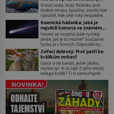
texty a inspiroval řadu pověstí.
všemu
Vroucí voda, mráz hluboko pod
Tato skromná, ale užitečná
bodem mrazu, kyseliny, smrtící tlak
rostlina provází člověka už tisíce
i pouště, kde celé roky nespadne
let. Většina lidí vnímá rákos jen jako
jediná kapka deště. Na první
obyčejnou kulisu letního koupání.
Kosmická hádanka: Jaká je
pohled místa, kde nemůže
Stačí se však podívat […]
největší kometa ve známém
existovat vůbec nic. Přesto právě
vesmíru?
Vesmír se rozpíná stále rychleji.
tady vědci objevují organismy,
Jenže, jak je to možné? Současná
které posouvají hranice života.
fyzika je v koncích. Odpovědí by
Každý nový nález mění naše
mohla být hypotetická temná
představy o tom, co všechno
Zvířecí dobroty: Proč patří ke
energie. Právě na tu se zaměří
dokáže příroda a napovídá, kde
králíkům mrkev?
pozornost dvojice zkušených
bychom jednou […]
Opice si dá banán, ježek jablko,
astronomů. Namísto ní ale objeví
myška sýr. A co zajíc či jeho blízký
něco mnohem hmatatelnějšího.
kolega králík? Ti si samozřejmě
Naprosto rekordní kometu!
pochutnají na mrkvi! Proč jsou
Astronomové Pedro Bernardinelli a
podobné představy o potravě
Gary Bernstein mravenčí prací
zvířat často spíš mýty? Pokud máte
zkoumají archivní snímky v rámci
doma králíka, mrkev mu dát
Průzkumu temné energie […]
můžete. A nejspíš mu i bude
chutnat, ovšem měl by ji mít jen
jako občasný pamlsek. […]