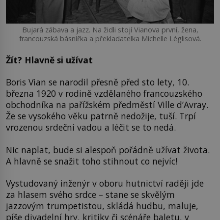
Bujará zábava a jazz. Na židli stojí Vianova první, žena,
francouzská básnířka a překladatelka Michelle Léglisová.
Žít? Hlavně si užívat
Boris Vian se narodil přesně před sto lety, 10.
března 1920 v rodině vzdělaného francouzského
obchodníka na pařížském předměstí Ville d’Avray.
Že se vysokého věku patrně nedožije, tuší. Trpí
vrozenou srdeční vadou a léčit se to nedá.
Nic naplat, bude si alespoň pořádně užívat života.
A hlavně se snažit toho stihnout co nejvíc!
Vystudovaný inženýr v oboru hutnictví raději jde
za hlasem svého srdce – stane se skvělým
jazzovým trumpetistou, skládá hudbu, maluje,
píše divadelní hry, kritiky či scénáře baletu, v