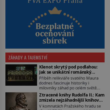
ZÁHADY A TAJEMSTVÍ
Klenot skrytý pod podlahou:
Jak se unikátní románský
poklad dostal do zapadlého
Příběh relikviáře svatého Maura
Bečova?
dodnes fascinuje historiky i
milovníky záhad po celém světě.
Tato románská zlatnická památka
Ztracené knihy Rudolfa II.: Kam
ze 13. století je po českých
zmizela nejzáhadnější knihovna
korunovačních klenotech druhým
Evropy?
V komnatách Pražského hradu se
nejcennějším movitým majetkem v