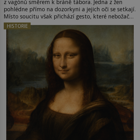
z vagónů směrem k bráně tábora. Jedna z žen
pohlédne přímo na dozorkyni a jejich oči se setkají.
Místo soucitu však přichází gesto, které nebožačku
posílá rovnou do plynové komory. Jména jako
HISTORIE
Rudolf Höss (1901–1947), Josef Mengele (1911–
1979) či Heinrich Himmler (1900–1945) zná každý,
o koho se historie jen otřela. Jenže […]