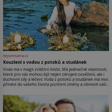
nejsemsama.cz
Kouzlení s vodou z potoků a studánek
Voda má v magii zvláštní místo. Má jedinečné vlastnosti,
které pro vás mohou být nejen zdrojem osvěžení, ale i
duchovní síly a léčení. Voda z potoků a studánek má moc
přinést do vašeho života pozitivní změny a obnovit vaši
energii. Využitím těchto přírodních zdrojů v magii
můžete obohatit své rituály a přinést do svého života
větší harmonii a klid. Je důležité