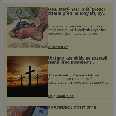
Gen, který naši lidští předci
ztratili před miliony let, by
mohl pomoci s léčbou
„nemoci králů“
Dna je zánětlivé onemocnění kloubů,
které vzniká kvůli nadbytku kyseliny
močové v těle. Ta se ve formě
krystalků ukládá v blízkosti kloubů,
nejčastěji přitom postihuje palce na
nohou, a způsobuje bole...
21stoleti.cz
Utržený kus skály se zastavil
těsně před kostelem!
Ochránila ho boží síla?
30 centimetrů! Přesně v takové
vzdálenosti se od amerického
kostela zastavil obrovský 20tunový
balvan, který se v květnu 2014
nečekaně odtrhl od nedaleké skály
při její demolici. Podle místních stojí
enigmaplus.cz
...
ZÁBOŘSKÁ POUŤ 2025