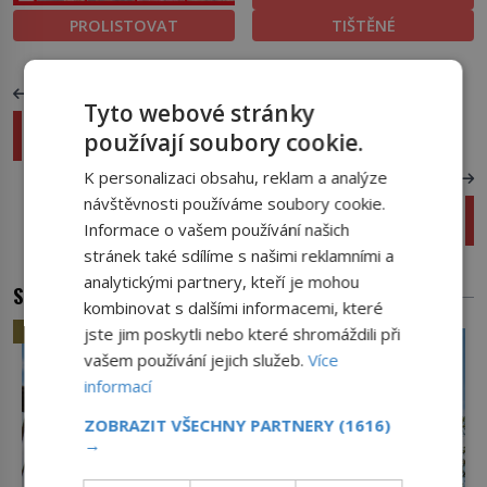
PROLISTOVAT
TIŠTĚNÉ
PŘEDCHOZÍ ČLÁNEK
Tyto webové stránky
Je vaše dítě závislé na mobilu? Pošlete ho na
používají soubory cookie.
odvykačku!
K personalizaci obsahu, reklam a analýze
DALŠÍ ČLÁNEK
návštěvnosti používáme soubory cookie.
Banální rýma? Nepodceňujte ji, může vyústit
Informace o vašem používání našich
až ve ztrátu čichu!
stránek také sdílíme s našimi reklamními a
analytickými partnery, kteří je mohou
SOUVISEJÍCÍ ČLÁNKY
kombinovat s dalšími informacemi, které
HISTORIE
jste jim poskytli nebo které shromáždili při
vašem používání jejich služeb.
Více
informací
ZOBRAZIT VŠECHNY PARTNERY
(1616)
→