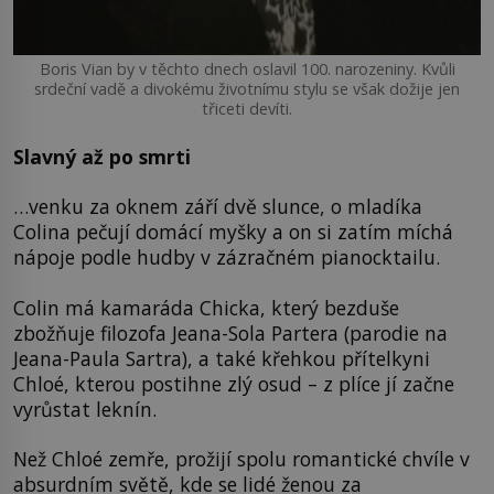
Boris Vian by v těchto dnech oslavil 100. narozeniny. Kvůli
srdeční vadě a divokému životnímu stylu se však dožije jen
třiceti devíti.
Slavný až po smrti
…venku za oknem září dvě slunce, o mladíka
Colina pečují domácí myšky a on si zatím míchá
nápoje podle hudby v zázračném pianocktailu.
Colin má kamaráda Chicka, který bezduše
zbožňuje filozofa Jeana-Sola Partera (parodie na
Jeana-Paula Sartra), a také křehkou přítelkyni
Chloé, kterou postihne zlý osud – z plíce jí začne
vyrůstat leknín.
Než Chloé zemře, prožijí spolu romantické chvíle v
absurdním světě, kde se lidé ženou za