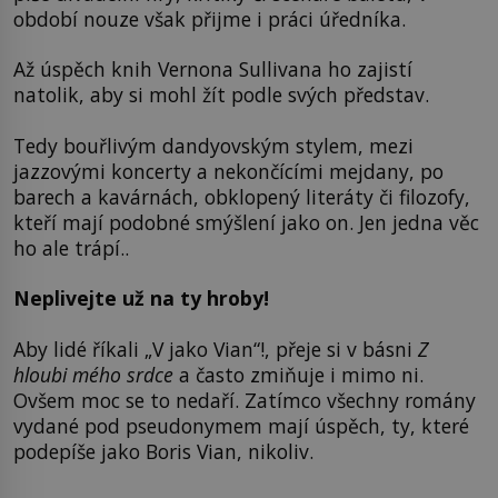
období nouze však přijme i práci úředníka.
Až úspěch knih Vernona Sullivana ho zajistí
natolik, aby si mohl žít podle svých představ.
Tedy bouřlivým dandyovským stylem, mezi
jazzovými koncerty a nekončícími mejdany, po
barech a kavárnách, obklopený literáty či filozofy,
kteří mají podobné smýšlení jako on. Jen jedna věc
ho ale trápí..
Neplivejte už na ty hroby!
Aby lidé říkali „V jako Vian“!, přeje si v básni
Z
hloubi mého srdce
a často zmiňuje i mimo ni.
Ovšem moc se to nedaří. Zatímco všechny romány
vydané pod pseudonymem mají úspěch, ty, které
podepíše jako Boris Vian, nikoliv.