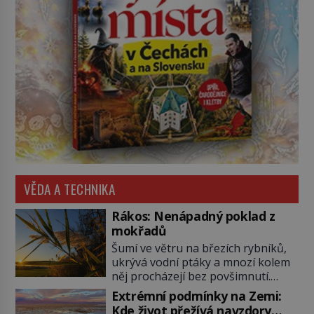
VĚDA A TECHNIKA
Rákos: Nenápadný poklad z
mokřadů
Šumí ve větru na březích rybníků,
ukrývá vodní ptáky a mnozí kolem
něj procházejí bez povšimnutí.
Přesto právě rákos pomáhal stavět
Extrémní podmínky na Zemi:
domy, vyrábět lodě, zapisovat první
Kde život přežívá navzdory