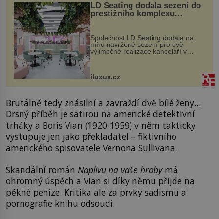
LD Seating dodala sezení do
prestižního komplexu
MediaCityUK v Salfordu
Společnost LD Seating dodala na
míru navržené sezení pro dvě
výjimečné realizace kanceláří v
areálu MediaCityUK v anglickém
Salfordu – konkrétně do budov Blue
Tower a Orange Tower. Komplex
iluxus.cz
budov Media...
Brutálně tedy znásilní a zavraždí dvě bílé ženy…
Drsný příběh je satirou na americké detektivní
trháky a Boris Vian (1920-1959) v něm takticky
vystupuje jen jako překladatel – fiktivního
amerického spisovatele Vernona Sullivana.
Skandální román
Naplivu na vaše hroby
má
ohromný úspěch a Vian si díky němu přijde na
pěkné peníze. Kritika ale za prvky sadismu a
pornografie knihu odsoudí.