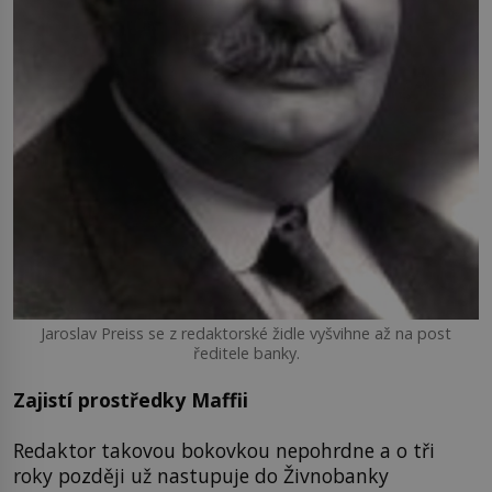
Jaroslav Preiss se z redaktorské židle vyšvihne až na post
ředitele banky.
Zajistí prostředky Maffii
Redaktor takovou bokovkou nepohrdne a o tři
roky později už nastupuje do Živnobanky