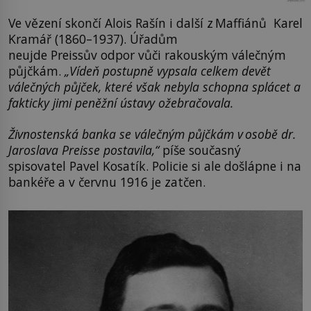
Ve vězení skončí Alois Rašín i další z Maffiánů Karel
Kramář (1860–1937). Úřadům
neujde Preissův odpor vůči rakouským válečným
půjčkám.
„Vídeň postupně vypsala celkem devět
válečných půjček, které však nebyla schopna splácet a
fakticky jimi peněžní ústavy ožebračovala.
Živnostenská banka se válečným půjčkám v osobě dr.
Jaroslava Preisse postavila,“
píše současný
spisovatel Pavel Kosatík. Policie si ale došlápne i na
bankéře a v červnu 1916 je zatčen.