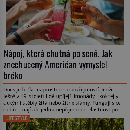
Nápoj, která chutná po seně. Jak
znechucený Američan vymyslel
brčko
Dnes je brčko naprostou samozřejmostí. Jenže
ještě v 19. století lidé upíjejí limonády i koktejly
dutými stébly žita nebo žitné slámy. Fungují sice
dobře, mají ale jednu nepříjemnou vlastnost po
chvíli se rozmáčejí a nápoji dodávají travnatou
LIFESTYLE
příchuť. Právě tahle drobná nepříjemnost přivede
amerického výrobce cigaretových náustků k