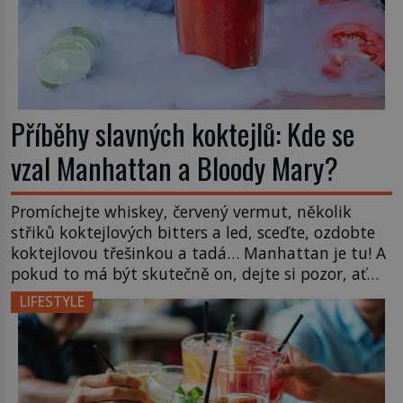
Příběhy slavných koktejlů: Kde se
vzal Manhattan a Bloody Mary?
Promíchejte whiskey, červený vermut, několik
střiků koktejlových bitters a led, sceďte, ozdobte
koktejlovou třešinkou a tadá… Manhattan je tu! A
pokud to má být skutečně on, dejte si pozor, ať
místo klasické americké rye whiskey či klidně
LIFESTYLE
bourbonu nepoužijete skotskou whisku. Co se
stane? Inu, koktejl bude stále skvělý, ale už to
nebude Manhattan ale […]