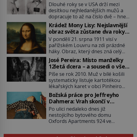
Dlouhé roky se v USA drží mezi
desítkou nejhledanějších mužů a
dopracuje to až na číslo dvě – hned
po Usámovi bin Ládinovi (1957–
Krádež Mony Lisy: Nejslavnější
2011). To je James „Whitey“ Bulger
obraz světa zůstane dva roky
(1929–2018) viněný ze spoluúčasti
nezvěstný
V pondělí 21. srpna 1911 visí v
na 19 vraždách, vydírání a lichvy. A
pařížském Louvru na zdi prázdné
samozřejmě, krom toho je ještě
háky. Obraz, který dnes zná celý
drogový dealer, který neváhá
svět, je pryč. Zpočátku si nikdo
odstranit z cesty všechny práskače,
José Pereira: Místo manželky
nemyslí, že jde o krádež.
zatímco […]
12letá dcera – a sousedi o všem
Zaměstnanci jsou přesvědčeni, že
vědí!
Píše se rok 2010. Muž v bílé košili
Mona Lisa je jen v restaurátorské
systematicky listuje kartotékou
dílně nebo u fotografa. Když se
lékařských karet v obci Pinheiro
ukáže pravda, propukne jeden z
ležící asi 20 kilometrů od farmy s
největších honů na zloděje v […]
Božská práce pro Jeffreyho
podivínským majitelem. Něco tu
Dahmera: Vrah skončí v
nesedí. Ledaže… Ledaže by ta
tratolišti krve ve vězeňských
Po ulici nedaleko dnes již
mladá dívka z farmy byla ne
umývárnách
nestojícího bytového domu
manželkou, ale dcerou – a všechny
Oxfords Apartments 924 ve
ty děti byly zplozené v incestu. Na
wisconsinském Milwaukee se
sociálním odboru jednoho z […]
potácí zcela zmatený 14letý