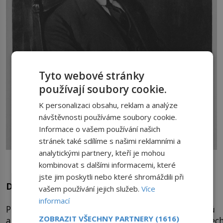
Tyto webové stránky
používají soubory cookie.
K personalizaci obsahu, reklam a analýze
návštěvnosti používáme soubory cookie.
Informace o vašem používání našich
stránek také sdílíme s našimi reklamními a
analytickými partnery, kteří je mohou
Kancléř Přemysl Šámal projednává finanční prostředky na
kombinovat s dalšími informacemi, které
odpočinek hlavy státu.
jste jim poskytli nebo které shromáždili při
Dovolená na útraty banky
vašem používání jejich služeb.
Více
informací
Prezident Masaryk si buduje okruh svých příznivců
ZOBRAZIT VŠECHNY PARTNERY
(1616)
a informátorů, takzvanou
„skupinu
Hradu“.
V tenatec