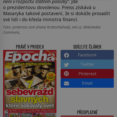
není v rozpočtu státním položky“.
Jde
o prezidentovu dovolenou. Preiss získává u
Masaryka takové postavení, že si dokáže prosadit
své lidi i do křesla ministra financí.
Foto: pinterest.com (Hana Kratochvílová), nm.cz, Wikimedia
Commons,
PRÁVĚ V PRODEJI
SDÍLEJTE ČLÁNEK
Facebook
Twitter
Pinterest
Email
PŘEDPLATNÉ