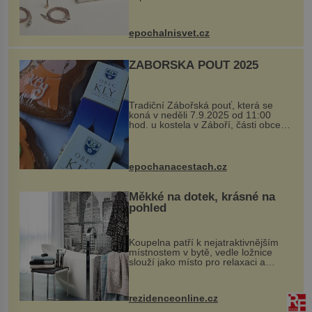
Ateliers Horizons. Elegantní gadget
si vyžádal dva roky vývoje a chlubí
se ručně šitou hovězí kůží a
epochalnisvet.cz
kovový...
ZÁBOŘSKÁ POUŤ 2025
Tradiční Zábořská pouť, která se
koná v neděli 7.9.2025 od 11:00
hod. u kostela v Záboří, části obce
Kly u Mělníka. V programu naleznete
komentovanou prohlídku kostela,
dobovou hudbu, řemesla, atrakce...
epochanacestach.cz
Měkké na dotek, krásné na
pohled
Koupelna patří k nejatraktivnějším
místnostem v bytě, vedle ložnice
slouží jako místo pro relaxaci a
odpočinek. Koupelnový textil –
ručníky, osušky a koberečky –
mohou jako mávnutím kouzelného
rezidenceonline.cz
proutku...