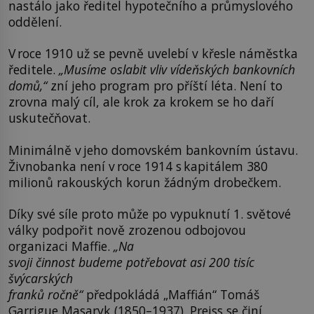
nastálo jako ředitel hypotečního a průmyslového
oddělení.
V roce 1910 už se pevně uvelebí v křesle náměstka
ředitele.
„Musíme oslabit vliv vídeňských bankovních
domů,“
zní jeho program pro příští léta. Není to
zrovna malý cíl, ale krok za krokem se ho daří
uskutečňovat.
Minimálně v jeho domovském bankovním ústavu.
Živnobanka není v roce 1914 s kapitálem 380
milionů rakouských korun žádným drobečkem.
Díky své síle proto může po vypuknutí 1. světové
války podpořit nově zrozenou odbojovou
organizaci Maffie.
„Na
svoji činnost budeme potřebovat asi 200 tisíc
švýcarských
franků ročně“
předpokládá „Maffián“ Tomáš
Garrigue Masaryk (1850–1937). Preiss se činí.