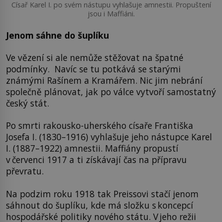
Císař Karel I. po svém nástupu vyhlašuje amnestii. Propuštení
jsou i Maffiáni.
Jenom sáhne do šuplíku
Ve vězení si ale nemůže stěžovat na špatné
podmínky. Navíc se tu potkává se starými
známými Rašínem a Kramářem. Nic jim nebrání
společně plánovat, jak po válce vytvoří samostatný
český stát.
Po smrti rakousko-uherského císaře Františka
Josefa I. (1830–1916) vyhlašuje jeho nástupce Karel
I. (1887–1922) amnestii. Maffiány propustí
v červenci 1917 a ti získávají čas na přípravu
převratu.
Na podzim roku 1918 tak Preissovi stačí jenom
sáhnout do šuplíku, kde má složku s koncepcí
hospodářské politiky nového státu. V jeho režii