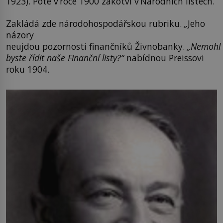
1923). Poté v roce 1900 zakotví v Národních listech.
Zakládá zde národohospodářskou rubriku.
„
Jeho
názory
neujdou pozornosti finančníků Živnobanky.
„Nemohl
byste řídit naše Finanční listy?“
nabídnou Preissovi
roku 1904.