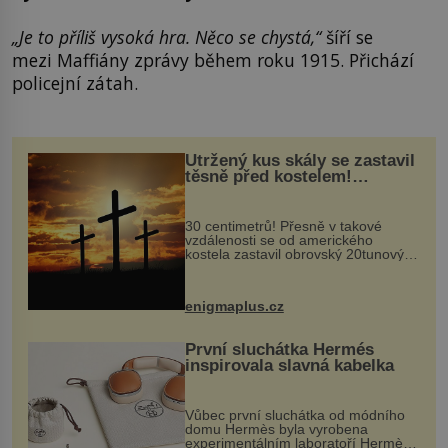
„Je to příliš vysoká hra. Něco se chystá,“
šíří se
mezi Maffiány zprávy během roku 1915. Přichází
policejní zátah.
Utržený kus skály se zastavil
těsně před kostelem!
Ochránila ho boží síla?
30 centimetrů! Přesně v takové
vzdálenosti se od amerického
kostela zastavil obrovský 20tunový
balvan, který se v květnu 2014
nečekaně odtrhl od nedaleké skály
při její demolici. Podle místních stojí
enigmaplus.cz
...
První sluchátka Hermés
inspirovala slavná kabelka
Vůbec první sluchátka od módního
domu Hermès byla vyrobena
experimentálním laboratoří Hermès