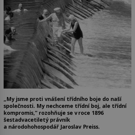
„My jsme proti vnášení třídního boje do naší
společnosti. My nechceme třídní boj, ale třídní
kompromis,“ rozohňuje se v roce 1896
šestadvacetiletý právník
a národohohospodář Jaroslav Preiss.