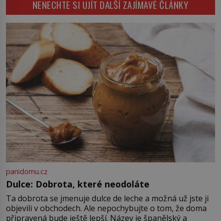
NENECHTE SI UJÍT DALŠÍ ZAJÍMAVÉ ČLÁNKY
Konerak Sinthasomphone. Když ho
zastaví policejní hlídka, ochable jí
nadiktuje adresu „jeho kamaráda“.
Strážníci ho dopraví zpět do
udaného bytu. Oním „kamarádem“
je ovšem jeden z nejslavnějších
vrahů, Jeffrey Dahmer (1960–1994).
Je 27. května 1991. […]
panidomu.cz
Dulce: Dobrota, které neodoláte
Ta dobrota se jmenuje dulce de leche a možná už jste ji
objevili v obchodech. Ale nepochybujte o tom, že doma
připravená bude ještě lepší. Název je španělský a