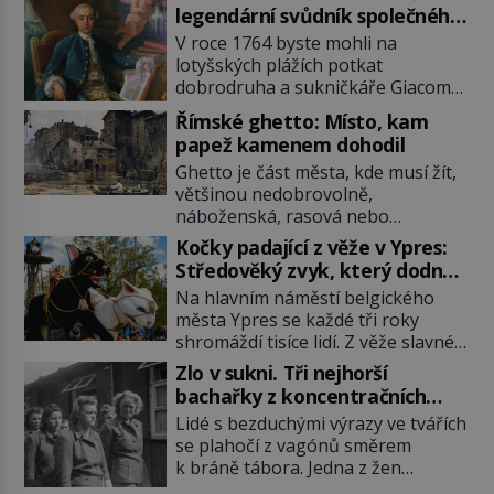
legendární svůdník společného
se svobodnými zednáři?
V roce 1764 byste mohli na
lotyšských plážích potkat
dobrodruha a sukničkáře Giacoma
Casanovu. Jeho cesta k Baltskému
Římské ghetto: Místo, kam
moři však nebyla turistickým
papež kamenem dohodil
výletem, ale ryze pracovní cestou
Ghetto je část města, kde musí žít,
se zištnými úmysly. Jaký cíl
většinou nedobrovolně,
Casanova sledoval, když se
náboženská, rasová nebo
například procházel uličkami
národnostní menšina obyvatel.
lotyšské Rigy? Casanova v Pobaltí
Kočky padající z věže v Ypres:
Bohaté historické zkušenosti mají s
kontaktoval tamní zednářské lóže.
Středověký zvyk, který dodnes
takovým životem Židé. Už od
Nebyl v této oblasti žádným
budí rozpaky
Na hlavním náměstí belgického
středověku jsou totiž v každou
nováčkem, protože do zednářské
města Ypres se každé tři roky
chvíli nuceni v nějakém žít. Mezi ty
[…]
shromáždí tisíce lidí. Z věže slavné
nejslavnější patří i římské ghetto
tržnice létají do davu kočky, diváci
založené v roce 1555. Pokud jde o
Zlo v sukni. Tři nejhorší
jásají a snaží se je chytit. Naštěstí
vztah k Židům, nemá se Řím čím
bachařky z koncentračních
už nejde o živá zvířata, ale jenom o
chlubit. […]
táborů
Lidé s bezduchými výrazy ve tvářích
plyšové suvenýry. Kdysi to ale bylo
se plahočí z vagónů směrem
jinak. Tato veselá podívaná
k bráně tábora. Jedna z žen
připomíná jeden z nejpodivnějších
pohlédne přímo na dozorkyni a