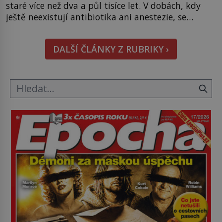
staré více než dva a půl tisíce let. V dobách, kdy
ještě neexistují antibiotika ani anestezie, se
odvážní lékaři pokoušejí vracet lidem tváře
znetvořené válkou, tresty nebo nehodami. Jejich
DALŠÍ ČLÁNKY Z RUBRIKY ›
metody jsou překvapivě promyšlené a některé
principy používají chirurgové dodnes. Úplně první
[…]