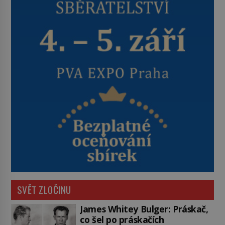
SVĚT ZLOČINU
James Whitey Bulger: Práskač,
co šel po práskačích