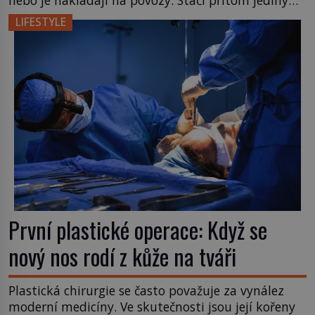
nebo je nakládají na povozy. Stačí přitom jediný
nápad, připevnit ke kufru kolečka. Jenže právě ten
LIFESTYLE
nikdo dlouho nedostane. Až jednou se na letišti
ozve věta, která změní […]
První plastické operace: Když se
nový nos rodí z kůže na tváři
Plastická chirurgie se často považuje za vynález
moderní medicíny. Ve skutečnosti jsou její kořeny