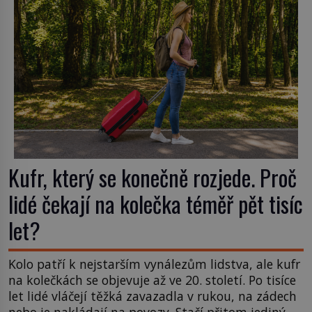
nápadu, který změní způsob pití po celém […]
Kufr, který se konečně rozjede. Proč
lidé čekají na kolečka téměř pět tisíc
let?
Kolo patří k nejstarším vynálezům lidstva, ale kufr
na kolečkách se objevuje až ve 20. století. Po tisíce
let lidé vláčejí těžká zavazadla v rukou, na zádech