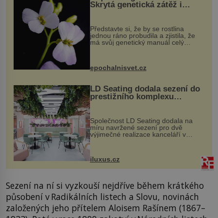
Skrytá genetická zátěž i
evoluční výhoda
Představte si, že by se rostlina
jednou ráno probudila a zjistila, že
má svůj genetický manuál celý
dvakrát. Přesně to se občas v
přírodě stane – a podle nového
výzkumu to může být pro druhy
epochalnisvet.cz
vstupenka...
LD Seating dodala sezení do
prestižního komplexu
MediaCityUK v Salfordu
Společnost LD Seating dodala na
míru navržené sezení pro dvě
výjimečné realizace kanceláří v
areálu MediaCityUK v anglickém
Salfordu – konkrétně do budov Blue
Tower a Orange Tower. Komplex
iluxus.cz
budov Media...
Sezení na ní si vyzkouší nejdříve během krátkého
působení v Radikálních listech a Slovu, novinách
založených jeho přítelem Aloisem Rašínem (1867–