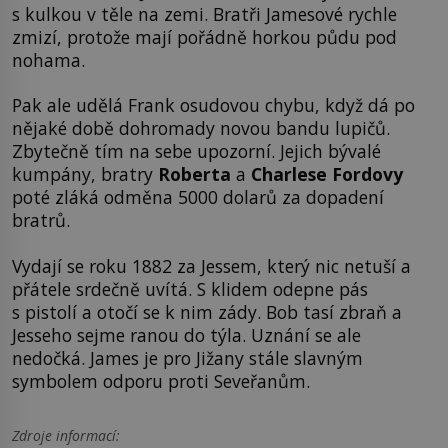
s kulkou v těle na zemi. Bratři Jamesové rychle
zmizí, protože mají pořádně horkou půdu pod
nohama.
Pak ale udělá Frank osudovou chybu, když dá po
nějaké době dohromady novou bandu lupičů.
Zbytečně tím na sebe upozorní. Jejich bývalé
kumpány, bratry
Roberta
a
Charlese Fordovy
poté zláká odměna 5000 dolarů za dopadení
bratrů.
Vydají se roku 1882 za Jessem, který nic netuší a
přátele srdečně uvítá. S klidem odepne pás
s pistolí a otočí se k nim zády. Bob tasí zbraň a
Jesseho sejme ranou do týla. Uznání se ale
nedočká. James je pro Jižany stále slavným
symbolem odporu proti Seveřanům.
Zdroje informací: