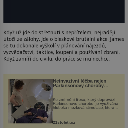
Když už jde do střetnutí s nepřítelem, nejraději
útočí ze zálohy. Jde o bleskové brutální akce. James
se tu dokonale vyškolí v plánování nájezdů,
vyzvědačství, taktice, loupení a používání zbraní.
Když zamíří do civilu, do práce se mu nechce.
Neinvazivní léčba nejen
Parkinsonovy choroby
pomocí ultrazvukové
„helmy“
Ke zmírnění třesu, který doprovází
Parkinsonovu chorobu, je využívána
hluboká mozková stimulace, která
však vyžaduje vysoce invazivní
zákrok. Ultrazvuk zase není vhodný
k dostatečně přesnému zacílení ...
21stoleti.cz