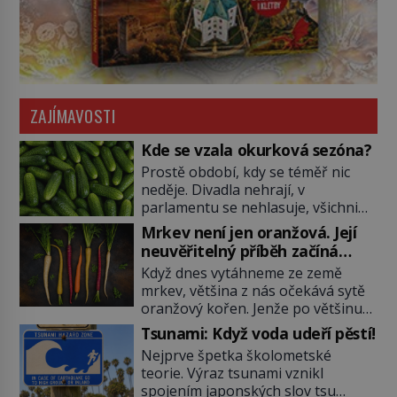
ZAJÍMAVOSTI
Kde se vzala okurková sezóna?
Prostě období, kdy se téměř nic
neděje. Divadla nehrají, v
parlamentu se nehlasuje, všichni
jsou na dovolené a média tak
Mrkev není jen oranžová. Její
nemají o čem mluvit a psát. A
neuvěřitelný příběh začíná
vymýšlejí si proto témata, které
fialovou barvou
Když dnes vytáhneme ze země
nikoho nezajímají. Proč je však ona
mrkev, většina z nás očekává sytě
letní doba spojovaná zrovna s
oranžový kořen. Jenže po většinu
okurkami? Okurkovou sezónu
své historie je mrkev všechno
známe už od poloviny 19. století,
Tsunami: Když voda udeří pěstí!
možné, jen ne oranžová. Je fialová,
ovšem jako Češi […]
Nejprve špetka školometské
žlutá, bílá, někdy dokonce téměř
teorie. Výraz tsunami vznikl
černá. Až díky stovkám let
spojením japonských slov tsu