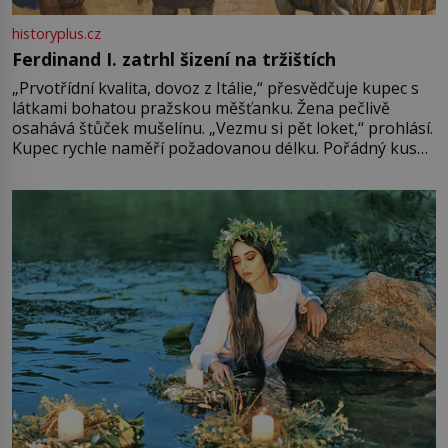
historyplus.cz
Ferdinand I. zatrhl šizení na tržištích
„Prvotřídní kvalita, dovoz z Itálie,“ přesvědčuje kupec s
látkami bohatou pražskou měšťanku. Žena pečlivě
osahává štůček mušelínu. „Vezmu si pět loket,“ prohlásí.
Kupec rychle naměří požadovanou délku. Pořádný kus
mu přitom zůstane za prsty… „Na šaty ho bude málo,
milostpaní. Stačí jenom na sukni,“ zhodnotí švadlena
množství růžového mušelínu. „Ošidili vás, podívejte.“
Vezme do ruky dřevěnou