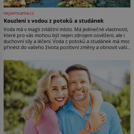
nejsemsama.cz
Kouzlení s vodou z potoků a studánek
Voda má v magii zvláštní místo. Má jedinečné vlastnosti,
které pro vás mohou být nejen zdrojem osvěžení, ale i
duchovní síly a léčení. Voda z potoků a studánek má moc
přinést do vašeho života pozitivní změny a obnovit vaši
energii. Využitím těchto přírodních zdrojů v magii
můžete obohatit své rituály a přinést do svého života
větší harmonii a klid. Je důležité