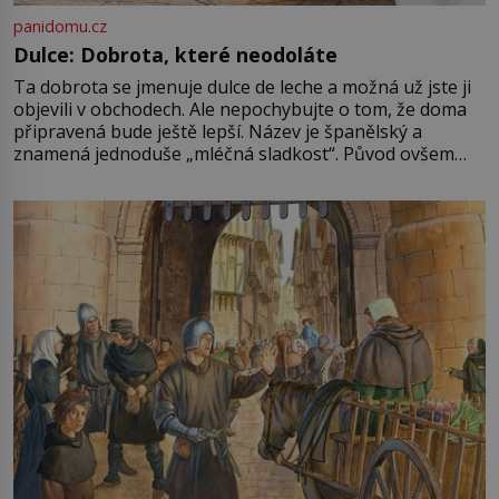
panidomu.cz
Dulce: Dobrota, které neodoláte
Ta dobrota se jmenuje dulce de leche a možná už jste ji
objevili v obchodech. Ale nepochybujte o tom, že doma
připravená bude ještě lepší. Název je španělský a
znamená jednoduše „mléčná sladkost“. Původ ovšem
není úplně jednoznačný, o autorství této receptury se
pře hned několik latinskoamerických zemí a k tomu
Francie, kde se traduje,