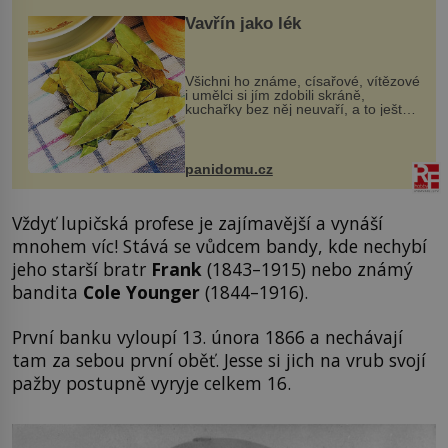
Vavřín jako lék
Všichni ho známe, císařové, vítězové
i umělci si jím zdobili skráně,
kuchařky bez něj neuvaří, a to ještě
nevíte, že bobkový list může výrazně
zmírnit některé naše neduhy.
Obsahuje v malém množství ně...
panidomu.cz
Vždyť lupičská profese je zajímavější a vynáší
mnohem víc! Stává se vůdcem bandy, kde nechybí
jeho starší bratr
Frank
(1843–1915) nebo známý
bandita
Cole Younger
(1844–1916).
První banku vyloupí 13. února 1866 a nechávají
tam za sebou první oběť. Jesse si jich na vrub svojí
pažby postupně vyryje celkem 16.