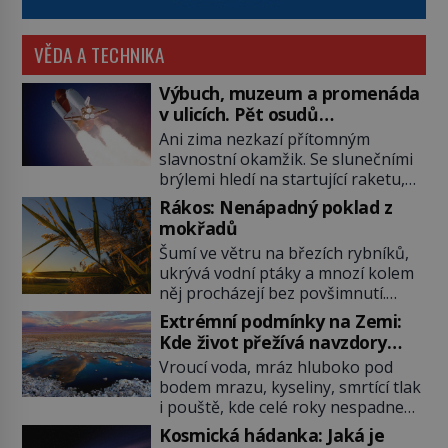
VĚDA A TECHNIKA
Výbuch, muzeum a promenáda
v ulicích. Pět osudů
nejslavnějších raketoplánů
Ani zima nezkazí přítomným
slavnostní okamžik. Se slunečními
brýlemi hledí na startující raketu,
která má do vesmíru vynést kromě
Rákos: Nenápadný poklad z
posádky také obyčejnou učitelku.
mokřadů
Po několika sekundách všem
Šumí ve větru na březích rybníků,
ztuhnou úsměvy, stroj totiž
ukrývá vodní ptáky a mnozí kolem
exploduje. Jejich konstrukce není
něj procházejí bez povšimnutí.
z levného kraje, daňové poplatníky
Přesto právě rákos pomáhal stavět
stojí miliardy dolarů. Na druhou
Extrémní podmínky na Zemi:
domy, vyrábět lodě, zapisovat první
stranu zvládnou jen představitelné
Kde život přežívá navzdory
texty a inspiroval řadu pověstí.
věci. Na malé kousky Název:
všemu
Vroucí voda, mráz hluboko pod
Tato skromná, ale užitečná
Columbia První […]
bodem mrazu, kyseliny, smrtící tlak
rostlina provází člověka už tisíce
i pouště, kde celé roky nespadne
let. Většina lidí vnímá rákos jen jako
jediná kapka deště. Na první
obyčejnou kulisu letního koupání.
Kosmická hádanka: Jaká je
pohled místa, kde nemůže