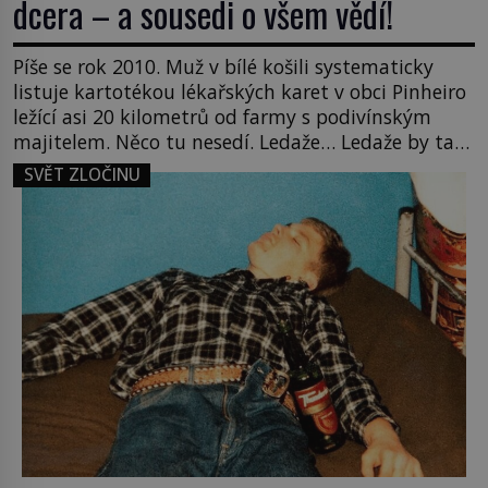
dcera – a sousedi o všem vědí!
Píše se rok 2010. Muž v bílé košili systematicky
listuje kartotékou lékařských karet v obci Pinheiro
ležící asi 20 kilometrů od farmy s podivínským
majitelem. Něco tu nesedí. Ledaže… Ledaže by ta
mladá dívka z farmy byla ne manželkou, ale
SVĚT ZLOČINU
dcerou – a všechny ty děti byly zplozené v incestu.
Na sociálním odboru jednoho z […]