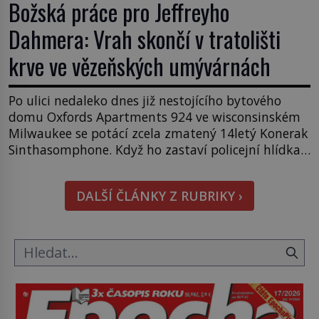
Božská práce pro Jeffreyho
Dahmera: Vrah skončí v tratolišti
krve ve vězeňských umývárnách
Po ulici nedaleko dnes již nestojícího bytového
domu Oxfords Apartments 924 ve wisconsinském
Milwaukee se potácí zcela zmatený 14letý Konerak
Sinthasomphone. Když ho zastaví policejní hlídka,
ochable jí nadiktuje adresu „jeho kamaráda“.
Strážníci ho dopraví zpět do udaného bytu. Oním
DALŠÍ ČLÁNKY Z RUBRIKY ›
„kamarádem“ je ovšem jeden z nejslavnějších
vrahů, Jeffrey Dahmer (1960–1994). Je 27. května
1991. […]