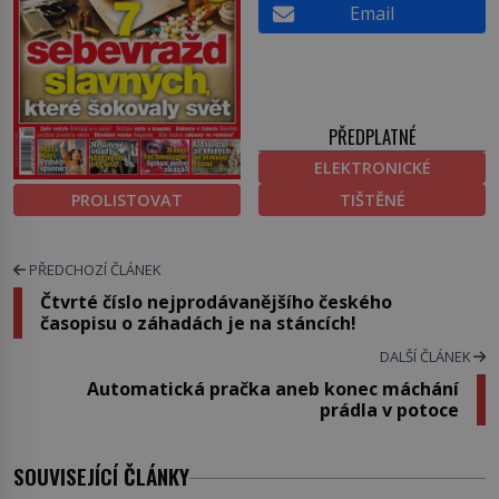
Email
PŘEDPLATNÉ
ELEKTRONICKÉ
PROLISTOVAT
TIŠTĚNÉ
PŘEDCHOZÍ ČLÁNEK
Čtvrté číslo nejprodávanějšího českého
časopisu o záhadách je na stáncích!
DALŠÍ ČLÁNEK
Automatická pračka aneb konec máchání
prádla v potoce
SOUVISEJÍCÍ ČLÁNKY