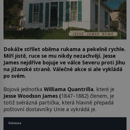
Dokáže střílet oběma rukama a pekelně rychle.
Míří jistě, ruce se mu nikdy nezachvějí. Jesse
James nejdříve bojuje ve válce Severu proti Jihu
na jižanské straně. Válečné akce si ale vykládá
po svém.
Bojová jednotka
Williama Quantrilla
, které je
Jesse Woodson James (
1847–1882) členem, je
totiž svérázná partička, která hlavně přepadá
poštovní dostavníky Unie a vykrádá je.
Reklama