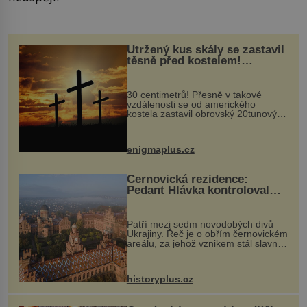
Utržený kus skály se zastavil
těsně před kostelem!
Ochránila ho boží síla?
30 centimetrů! Přesně v takové
vzdálenosti se od amerického
kostela zastavil obrovský 20tunový
balvan, který se v květnu 2014
nečekaně odtrhl od nedaleké skály
při její demolici. Podle místních stojí
enigmaplus.cz
...
Černovická rezidence:
Pedant Hlávka kontroloval
každou cihlu
Patří mezi sedm novodobých divů
Ukrajiny. Řeč je o obřím černovickém
areálu, za jehož vznikem stál slavný
český architekt Josef Hlávka. Ten si
na něm dal mimořádně záležet. Jeho
stavební plány by při ...
historyplus.cz