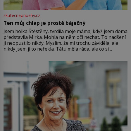
skutecnepribehy.cz
Ten můj chlap je prostě báječný
Jsem holka Štěstěny, tvrdila moje máma, když jsem doma
představila Mirka. Mohla na něm oči nechat. To nadšení
ji neopustilo nikdy. Myslím, že mi trochu záviděla, ale
nikdy jsem jí to neřekla. Tátu měla ráda, ale co si
pamatuji, tak jsme s Mirkem byli zamilovaní mnohem víc.
Jsme spolu moc rádi Tehdy byla jiná doba, když