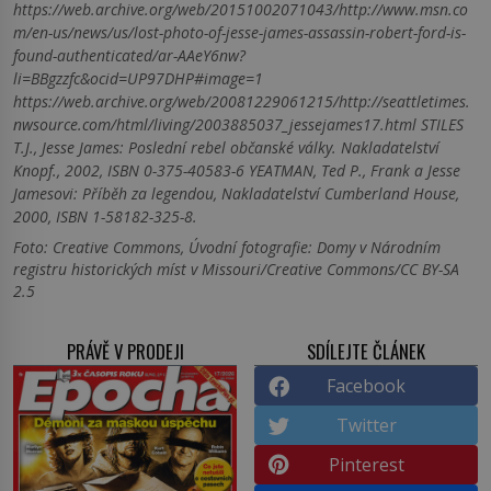
https://web.archive.org/web/20151002071043/http://www.msn.co
m/en-us/news/us/lost-photo-of-jesse-james-assassin-robert-ford-is-
found-authenticated/ar-AAeY6nw?
li=BBgzzfc&ocid=UP97DHP#image=1
https://web.archive.org/web/20081229061215/http://seattletimes.
nwsource.com/html/living/2003885037_jessejames17.html STILES
T.J., Jesse James: Poslední rebel občanské války. Nakladatelství
Knopf., 2002, ISBN 0-375-40583-6 YEATMAN, Ted P., Frank a Jesse
Jamesovi: Příběh za legendou, Nakladatelství Cumberland House,
2000, ISBN 1-58182-325-8.
Foto: Creative Commons, Úvodní fotografie: Domy v Národním
registru historických míst v Missouri/Creative Commons/CC BY-SA
2.5
PRÁVĚ V PRODEJI
SDÍLEJTE ČLÁNEK
Facebook
Twitter
Pinterest