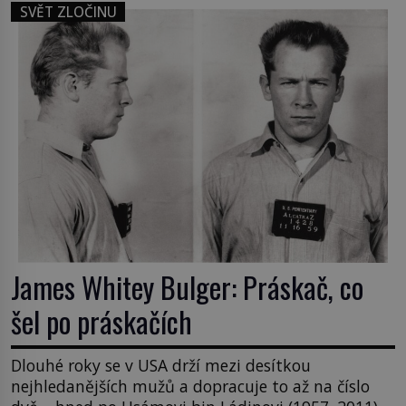
SVĚT ZLOČINU
James Whitey Bulger: Práskač, co
šel po práskačích
Dlouhé roky se v USA drží mezi desítkou
nejhledanějších mužů a dopracuje to až na číslo