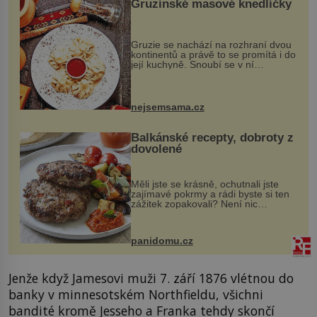
Gruzínské masové knedlíčky
Gruzie se nachází na rozhraní dvou
kontinentů a právě to se promítá i do
její kuchyně. Snoubí se v ní
evropské a asijské chutě a díky tomu
vznikají rozmanité a chuťově bohaté
pokrmy, které rozhodně st...
nejsemsama.cz
Balkánské recepty, dobroty z
dovolené
Měli jste se krásně, ochutnali jste
zajímavé pokrmy a rádi byste si ten
zážitek zopakovali? Není nic
snazšího. Pljeskavica (10 porcí)
Možná jste ji ochutnali na dovolené v
bývalé Jugoslávii, lze ji vi...
panidomu.cz
Jenže když Jamesovi muži 7. září 1876 vlétnou do
banky v minnesotském Northfieldu, všichni
bandité kromě Jesseho a Franka tehdy skončí