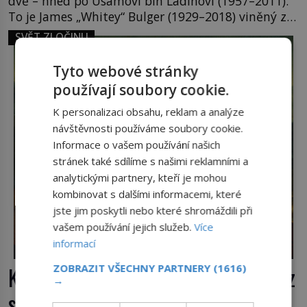
dvě – hned po Usámovi bin Ládinovi (1957–2011).
To je James „Whitey“ Bulger (1929–2018) viněný ze
spoluúčasti na 19 vraždách, vydírání a lichvy. A
SVĚT ZLOČINU
samozřejmě, krom toho je ještě drogový dealer,
který neváhá odstranit z cesty všechny práskače,
Tyto webové stránky
zatímco […]
používají soubory cookie.
K personalizaci obsahu, reklam a analýze
návštěvnosti používáme soubory cookie.
Informace o vašem používání našich
stránek také sdílíme s našimi reklamními a
analytickými partnery, kteří je mohou
kombinovat s dalšími informacemi, které
jste jim poskytli nebo které shromáždili při
vašem používání jejich služeb.
Více
informací
ZOBRAZIT VŠECHNY PARTNERY
(1616)
Krádež Mony Lisy: Nejslavnější obraz
→
světa zůstane dva roky nezvěstný