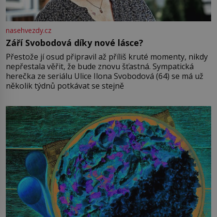
nasehvezdy.cz
Září Svobodová díky nové lásce?
Přestože jí osud připravil až příliš kruté momenty, nikdy
nepřestala věřit, že bude znovu šťastná. Sympatická
herečka ze seriálu Ulice Ilona Svobodová (64) se má už
několik týdnů potkávat se stejně