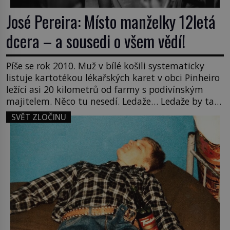
José Pereira: Místo manželky 12letá
dcera – a sousedi o všem vědí!
Píše se rok 2010. Muž v bílé košili systematicky
listuje kartotékou lékařských karet v obci Pinheiro
ležící asi 20 kilometrů od farmy s podivínským
majitelem. Něco tu nesedí. Ledaže… Ledaže by ta
mladá dívka z farmy byla ne manželkou, ale
SVĚT ZLOČINU
dcerou – a všechny ty děti byly zplozené v incestu.
Na sociálním odboru jednoho z […]