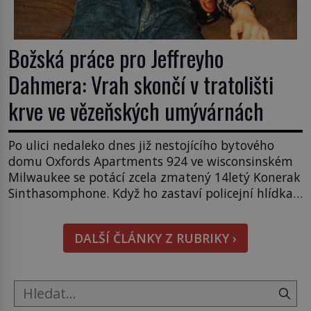
Božská práce pro Jeffreyho
Dahmera: Vrah skončí v tratolišti
krve ve vězeňských umývárnách
Po ulici nedaleko dnes již nestojícího bytového
domu Oxfords Apartments 924 ve wisconsinském
Milwaukee se potácí zcela zmatený 14letý Konerak
Sinthasomphone. Když ho zastaví policejní hlídka,
ochable jí nadiktuje adresu „jeho kamaráda“.
Strážníci ho dopraví zpět do udaného bytu. Oním
DALŠÍ ČLÁNKY Z RUBRIKY ›
„kamarádem“ je ovšem jeden z nejslavnějších
vrahů, Jeffrey Dahmer (1960–1994). Je 27. května
1991. […]