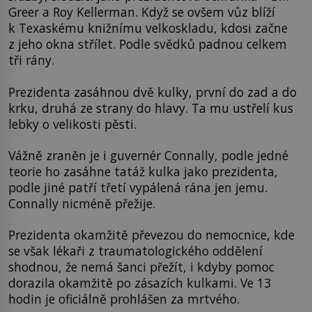
Greer a Roy Kellerman. Když se ovšem vůz blíží
k Texaskému knižnímu velkoskladu, kdosi začne
z jeho okna střílet. Podle svědků padnou celkem
tři rány.
Prezidenta zasáhnou dvě kulky, první do zad a do
krku, druhá ze strany do hlavy. Ta mu ustřelí kus
lebky o velikosti pěsti.
Vážně zraněn je i guvernér Connally, podle jedné
teorie ho zasáhne tatáž kulka jako prezidenta,
podle jiné patří třetí vypálená rána jen jemu.
Connally nicméně přežije.
Prezidenta okamžitě převezou do nemocnice, kde
se však lékaři z traumatologického oddělení
shodnou, že nemá šanci přežít, i kdyby pomoc
dorazila okamžitě po zásazích kulkami. Ve 13
hodin je oficiálně prohlášen za mrtvého.