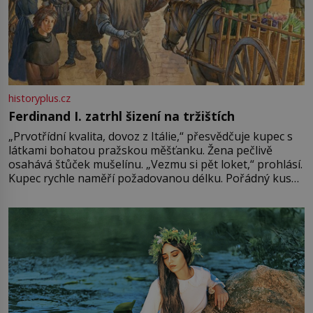
historyplus.cz
Ferdinand I. zatrhl šizení na tržištích
„Prvotřídní kvalita, dovoz z Itálie,“ přesvědčuje kupec s
látkami bohatou pražskou měšťanku. Žena pečlivě
osahává štůček mušelínu. „Vezmu si pět loket,“ prohlásí.
Kupec rychle naměří požadovanou délku. Pořádný kus
mu přitom zůstane za prsty… „Na šaty ho bude málo,
milostpaní. Stačí jenom na sukni,“ zhodnotí švadlena
množství růžového mušelínu. „Ošidili vás, podívejte.“
Vezme do ruky dřevěnou