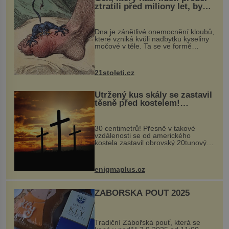
ztratili před miliony let, by
mohl pomoci s léčbou
„nemoci králů“
Dna je zánětlivé onemocnění kloubů,
které vzniká kvůli nadbytku kyseliny
močové v těle. Ta se ve formě
krystalků ukládá v blízkosti kloubů,
nejčastěji přitom postihuje palce na
nohou, a způsobuje bole...
21stoleti.cz
Utržený kus skály se zastavil
těsně před kostelem!
Ochránila ho boží síla?
30 centimetrů! Přesně v takové
vzdálenosti se od amerického
kostela zastavil obrovský 20tunový
balvan, který se v květnu 2014
nečekaně odtrhl od nedaleké skály
při její demolici. Podle místních stojí
enigmaplus.cz
...
ZÁBOŘSKÁ POUŤ 2025
Tradiční Zábořská pouť, která se