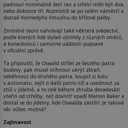
padnout minimálně šest ran a střelci měli být dva,
nebo dokonce tři. Rozmístili se po celém náměstí a
dostali Kennedyho limuzínu do křížové palby.
Zmíněné teorii nahrávají také některá svědectví,
podle kterých lidé slyšeli výstřely z různých směrů,
a koneckonců i samotné události popsané
v oficiální zprávě.
Ta připouští, že Oswald střílel ze šestého patra
budovy, pak musel stihnout ukrýt zbraň,
seběhnout do druhého patra, koupit si kolu
v automatu, sejít o další patro níž a usednout za
stůl v jídelně, a to celé během zhruba devadesáti
vteřin od střelby, než dovnitř vpadl Marion Baker a
dostal se do jídelny, kde Oswalda zastihl. Je taková
věc vůbec možná?
Zajímavost