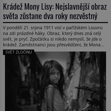
Krádež Mony Lisy: Nejslavnější obraz
světa zůstane dva roky nezvěstný
V pondělí 21. srpna 1911 visí v pařížském Louvru
na zdi prázdné háky. Obraz, který dnes zná celý
svět, je pryč. Zpočátku si nikdo nemyslí, že jde o
krádež. Zaměstnanci jsou přesvědčeni, že Mona
Lisa je jen v restaurátorské dílně nebo u fotografa.
SVĚT ZLOČINU
Když se ukáže pravda, propukne jeden z největších
honů na zloděje v […]