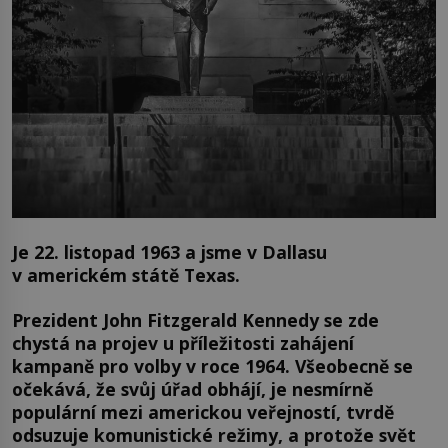
Je 22. listopad 1963 a jsme v Dallasu
v americkém státě Texas.
Prezident John Fitzgerald Kennedy se zde
chystá na projev u příležitosti zahájení
kampaně pro volby v roce 1964. Všeobecně se
očekává, že svůj úřad obhájí, je nesmírně
populární mezi americkou veřejností, tvrdě
odsuzuje komunistické režimy, a protože svět