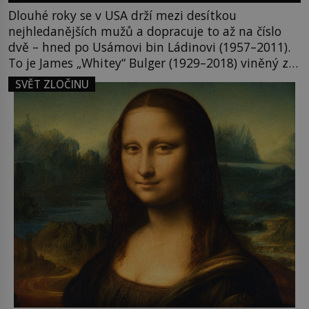
Dlouhé roky se v USA drží mezi desítkou
nejhledanějších mužů a dopracuje to až na číslo
dvě – hned po Usámovi bin Ládinovi (1957–2011).
To je James „Whitey“ Bulger (1929–2018) viněný ze
spoluúčasti na 19 vraždách, vydírání a lichvy. A
SVĚT ZLOČINU
samozřejmě, krom toho je ještě drogový dealer,
který neváhá odstranit z cesty všechny práskače,
zatímco […]