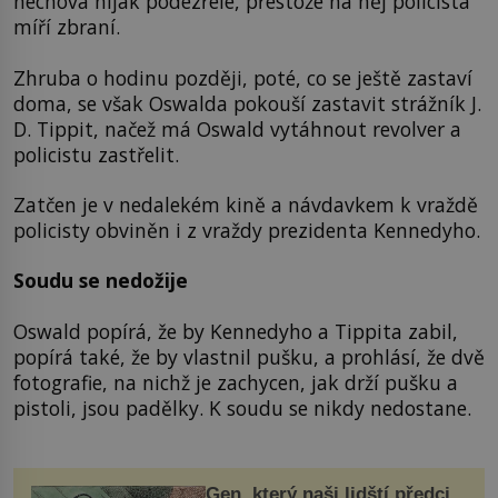
nechová nijak podezřele, přestože na něj policista
míří zbraní.
Zhruba o hodinu později, poté, co se ještě zastaví
doma, se však Oswalda pokouší zastavit strážník J.
D. Tippit, načež má Oswald vytáhnout revolver a
policistu zastřelit.
Zatčen je v nedalekém kině a návdavkem k vraždě
policisty obviněn i z vraždy prezidenta Kennedyho.
Soudu se nedožije
Oswald popírá, že by Kennedyho a Tippita zabil,
popírá také, že by vlastnil pušku, a prohlásí, že dvě
fotografie, na nichž je zachycen, jak drží pušku a
pistoli, jsou padělky. K soudu se nikdy nedostane.
Gen, který naši lidští předci