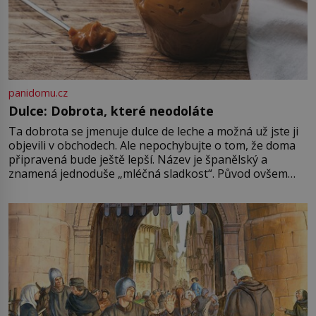
panidomu.cz
Dulce: Dobrota, které neodoláte
Ta dobrota se jmenuje dulce de leche a možná už jste ji
objevili v obchodech. Ale nepochybujte o tom, že doma
připravená bude ještě lepší. Název je španělský a
znamená jednoduše „mléčná sladkost“. Původ ovšem
není úplně jednoznačný, o autorství této receptury se
pře hned několik latinskoamerických zemí a k tomu
Francie, kde se traduje,