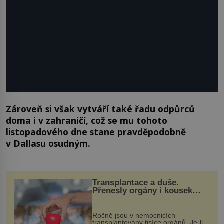
Zároveň si však vytváří také řadu odpůrců
doma i v zahraničí, což se mu tohoto
listopadového dne stane pravděpodobně
v Dallasu osudným.
Transplantace a duše.
Přenesly orgány i kousek
osobnosti dárce?
Ročně jsou v nemocnicích
transplantovány tisíce orgánů. Je-li