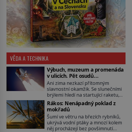
VĚDA A TECHNIKA
Výbuch, muzeum a promenáda
v ulicích. Pět osudů
nejslavnějších raketoplánů
Ani zima nezkazí přítomným
slavnostní okamžik. Se slunečními
brýlemi hledí na startující raketu,
která má do vesmíru vynést kromě
Rákos: Nenápadný poklad z
posádky také obyčejnou učitelku.
mokřadů
Po několika sekundách všem
Šumí ve větru na březích rybníků,
ztuhnou úsměvy, stroj totiž
ukrývá vodní ptáky a mnozí kolem
exploduje. Jejich konstrukce není
něj procházejí bez povšimnutí.
z levného kraje, daňové poplatníky