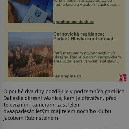
koná v neděli 7.9.2025 od 11:00
hod. u kostela v Záboří, části obce
Kly u Mělníka. V programu naleznete
komentovanou prohlídku kostela,
dobovou hudbu, řemesla, atrakce...
epochanacestach.cz
Černovická rezidence:
Pedant Hlávka kontroloval
každou cihlu
Patří mezi sedm novodobých divů
Ukrajiny. Řeč je o obřím černovickém
areálu, za jehož vznikem stál slavný
český architekt Josef Hlávka. Ten si
na něm dal mimořádně záležet. Jeho
stavební plány by při ...
historyplus.cz
O pouhé dva dny později je v podzemních garážích
Dallaské okresní věznice, kam je převážen, před
televizními kamerami zastřelen
dvaapadesátiletým majitelem nočního klubu
Jacobem Rubinsteinem.