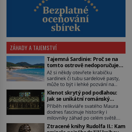
ZÁHADY A TAJEMSTVÍ
Tajemná Sardinie: Proč se na
tomto ostrově nedoporučuje
pytlovat „mořské brambory“?
Až si někdy otevřete krabičku
sardinek či tubu sardelové pasty,
může to být i lehké pozvání na
cestu do srdce Středozemního
Klenot skrytý pod podlahou:
moře, na ostrov hrdých Sardů.
Jak se unikátní románský
Věděli jste, že to byl právě italský
poklad dostal do zapadlého
Příběh relikviáře svatého Maura
ostrov Sardinie, jenž těmto
Bečova?
dodnes fascinuje historiky i
produktům moře propůjčil své
milovníky záhad po celém světě.
jméno. Co dalšího je pro Sardinii
Tato románská zlatnická památka
typické a pro Středoevropana
Ztracené knihy Rudolfa II.: Kam
ze 13. století je po českých
zajímavé? Na mapách má […]