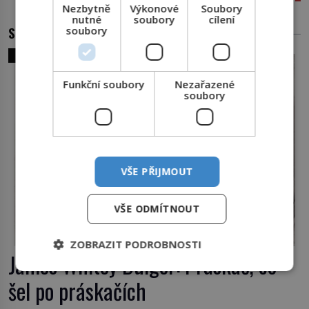
Nezbytně
Výkonové
Soubory
nutné
soubory
cílení
SOUVISEJÍCÍ ČLÁNKY
soubory
SVĚT ZLOČINU
Funkční soubory
Nezařazené
soubory
VŠE PŘIJMOUT
VŠE ODMÍTNOUT
ZOBRAZIT PODROBNOSTI
James Whitey Bulger: Práskač, co
šel po práskačích