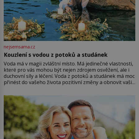
nejsemsama.cz
Kouzlení s vodou z potoků a studánek
Voda má v magii zvláštní místo. Má jedinečné vlastnosti,
které pro vás mohou být nejen zdrojem osvěžení, ale i
duchovní síly a léčení. Voda z potoků a studánek má moc
přinést do vašeho života pozitivní změny a obnovit vaši
energii. Využitím těchto přírodních zdrojů v magii
můžete obohatit své rituály a přinést do svého života
větší harmonii a klid. Je důležité