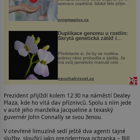
operace úspěšná, lidské tělo přijme
darovaný orgán za své a pacient
může vést plnohodnotný život. Ale co
když při transplantaci nepřijímám...
enigmaplus.cz
Duplikace genomu u rostlin:
Skrytá genetická zátěž i
evoluční výhoda
Představte si, že by se rostlina
jednou ráno probudila a zjistila, že
má svůj genetický manuál celý
dvakrát. Přesně to se občas v
přírodě stane – a podle nového
výzkumu to může být pro druhy
epochalnisvet.cz
vstupenka...
Prezident přijíždí kolem 12:30 na náměstí Dealey
Plaza, kde ho vítá dav příznivců. Spolu s ním jede
v autě jeho manželka Jacqueline a texaský
guvernér John Connally se svou ženou.
V otevřené limuzíně sedí ještě dva agenti tajné
služby, sloužící jako prezidentova ochranka – Bill