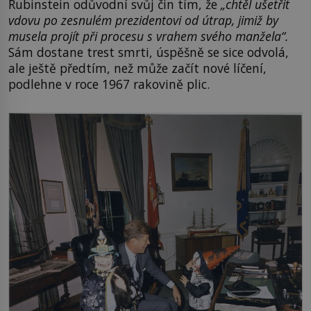
Rubinstein odůvodní svůj čin tím, že
„chtěl ušetřit
vdovu po zesnulém prezidentovi od útrap, jimiž by
musela projít při procesu s vrahem svého manžela“.
Sám dostane trest smrti, úspěšně se sice odvolá,
ale ještě předtím, než může začít nové líčení,
podlehne v roce 1967 rakovině plic.