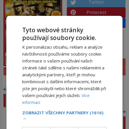
Twitter
Pinterest
Email
Tyto webové stránky
používají soubory cookie.
K personalizaci obsahu, reklam a analýze
návštěvnosti používáme soubory cookie.
PŘEDPLATNÉ
Informace o vašem používání našich
ELEKTRONICKÉ
stránek také sdílíme s našimi reklamními a
PROLISTOVAT
TIŠTĚNÉ
analytickými partnery, kteří je mohou
kombinovat s dalšími informacemi, které
jste jim poskytli nebo které shromáždili při
PŘEDCHOZÍ ČLÁNEK
vašem používání jejich služeb.
Více
Jindřich I. Ptáčník: Do zakladatele německého
informací
státu se převtělí nacistický pohlavár
DALŠÍ ČLÁNEK
ZOBRAZIT VŠECHNY PARTNERY
(1616)
→
Nerozhodný Václav IV.: Správný okamžik podle
hvězd vždycky prošvihl