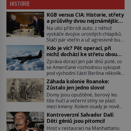
HISTORIE
KGB versus CIA: Historie, střety
a průšvihy dvou nejznámějších
tajných služeb historie
Na ulici přibrzdí auto, z něhož
vyskáče dvojice urostlých chlapíků.
Stačí pár vteřin a už agresivně buší
na dveře. O další okamžik později
Kdo je víc? Pět operací, při
vlečou nebožáka do auta, a pak už
nichž dochází ke střetu obou
ho nikdy nikdo nespatří. Dostal se
tajných služeb
Zpráva dorazí jen pár dnů poté, co
totiž do rukou všemocné KGB. Jako
se Američané rozhodnou vykopat
sourozenci, kteří si nemohou přijít
pod východní částí Berlína několik
na jméno. Neustále se předhání v
stovek metrů dlouhý tunel. Sověti
plánování sabotáží, […]
Záhada kolonie Roanoke:
na sobě nenechají nic znát a
Zůstalo jen jedno slovo!
nechají nepřítele, aby si myslel, že
Domy jsou opuštěné, borový les
je přechytračil. Cennou informaci
tiše hučí a večerní stíny se plazí
jim dodá jeden z agentů. Oba
mezi kmeny. Kolem osady je nově
tábory jsou zvyklé působit v pozadí
postavená palisáda, ale ani to
a podle situace tlačit, jak oni […]
Kontroverzní Salvador Dalí:
nejspíš nedokáže osadníky
Děti géniů jsou pitomci!
zachránit. Muži, ženy, děti – všichni
Host v restauraci na Manhattanu
jsou pryč. Nadobro a navždycky!