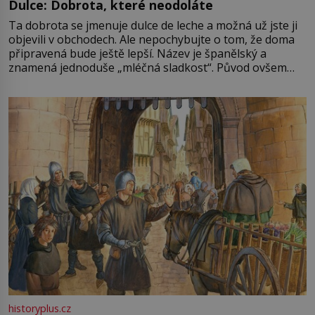
Dulce: Dobrota, které neodoláte
Ta dobrota se jmenuje dulce de leche a možná už jste ji
objevili v obchodech. Ale nepochybujte o tom, že doma
připravená bude ještě lepší. Název je španělský a
znamená jednoduše „mléčná sladkost“. Původ ovšem
není úplně jednoznačný, o autorství této receptury se
pře hned několik latinskoamerických zemí a k tomu
Francie, kde se traduje,
historyplus.cz