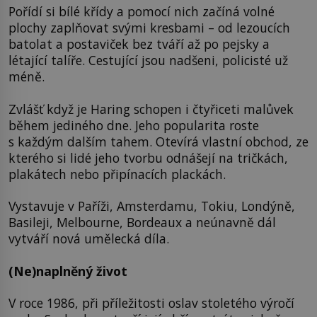
Pořídí si bílé křídy a pomocí nich začíná volné
plochy zaplňovat svými kresbami – od lezoucích
batolat a postaviček bez tváří až po pejsky a
létající talíře. Cestující jsou nadšeni, policisté už
méně.
Zvlášť když je Haring schopen i čtyřiceti malůvek
během jediného dne. Jeho popularita roste
s každým dalším tahem. Otevírá vlastní obchod, ze
kterého si lidé jeho tvorbu odnášejí na tričkách,
plakátech nebo připínacích plackách.
Vystavuje v Paříži, Amsterdamu, Tokiu, Londýně,
Basileji, Melbourne, Bordeaux a neúnavně dál
vytváří nová umělecká díla.
(Ne)naplněný život
V roce 1986, při příležitosti oslav stoletého výročí