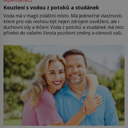
nejsemsama.cz
Kouzlení s vodou z potoků a studánek
Voda má v magii zvláštní místo. Má jedinečné vlastnosti,
které pro vás mohou být nejen zdrojem osvěžení, ale i
duchovní síly a léčení. Voda z potoků a studánek má moc
přinést do vašeho života pozitivní změny a obnovit vaši
energii. Využitím těchto přírodních zdrojů v magii
můžete obohatit své rituály a přinést do svého života
větší harmonii a klid. Je důležité