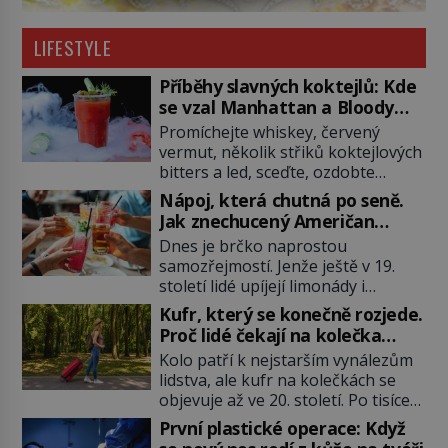
LIFESTYLE
Příběhy slavných koktejlů: Kde
se vzal Manhattan a Bloody
Mary?
Promíchejte whiskey, červený
vermut, několik střiků koktejlových
bitters a led, sceďte, ozdobte
koktejlovou třešinkou a tadá…
Nápoj, která chutná po seně.
Manhattan je tu! A pokud to má být
Jak znechucený Američan
skutečně on, dejte si pozor, ať
vymyslel brčko
Dnes je brčko naprostou
místo klasické americké rye
samozřejmostí. Jenže ještě v 19.
whiskey či klidně bourbonu
století lidé upíjejí limonády i
nepoužijete skotskou whisku. Co
koktejly dutými stébly žita nebo
se stane? Inu, koktejl bude stále
Kufr, který se konečně rozjede.
žitné slámy. Fungují sice dobře,
skvělý, ale už to nebude
Proč lidé čekají na kolečka
mají ale jednu nepříjemnou
Manhattan ale […]
téměř pět tisíc let?
Kolo patří k nejstarším vynálezům
vlastnost po chvíli se rozmáčejí a
lidstva, ale kufr na kolečkách se
nápoji dodávají travnatou příchuť.
objevuje až ve 20. století. Po tisíce
Právě tahle drobná nepříjemnost
let lidé vláčejí těžká zavazadla v
přivede amerického výrobce
První plastické operace: Když
rukou, na zádech nebo je nakládají
cigaretových náustků k nápadu,