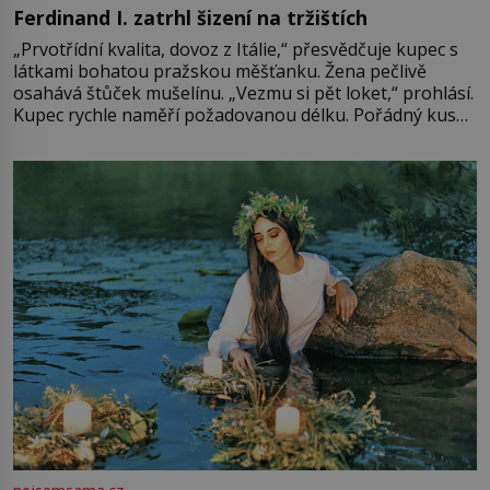
Ferdinand I. zatrhl šizení na tržištích
„Prvotřídní kvalita, dovoz z Itálie,“ přesvědčuje kupec s
látkami bohatou pražskou měšťanku. Žena pečlivě
osahává štůček mušelínu. „Vezmu si pět loket,“ prohlásí.
Kupec rychle naměří požadovanou délku. Pořádný kus
mu přitom zůstane za prsty… „Na šaty ho bude málo,
milostpaní. Stačí jenom na sukni,“ zhodnotí švadlena
množství růžového mušelínu. „Ošidili vás, podívejte.“
Vezme do ruky dřevěnou