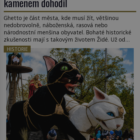
kamenem dohodil
Ghetto je část města, kde musí žít, většinou
nedobrovolně, náboženská, rasová nebo
národnostní menšina obyvatel. Bohaté historické
zkušenosti mají s takovým životem Židé. Už od
středověku jsou totiž v každou chvíli nuceni v
HISTORIE
nějakém žít. Mezi ty nejslavnější patří i římské
ghetto založené v roce 1555. Pokud jde o vztah
k Židům, nemá se Řím čím chlubit. […]