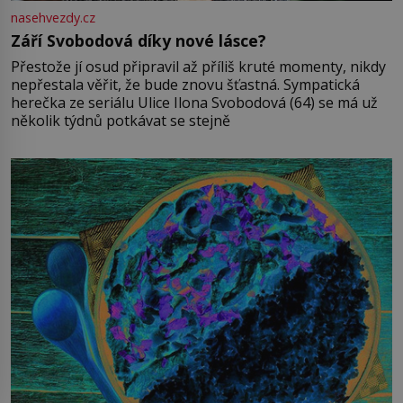
nasehvezdy.cz
Září Svobodová díky nové lásce?
Přestože jí osud připravil až příliš kruté momenty, nikdy
nepřestala věřit, že bude znovu šťastná. Sympatická
herečka ze seriálu Ulice Ilona Svobodová (64) se má už
několik týdnů potkávat se stejně