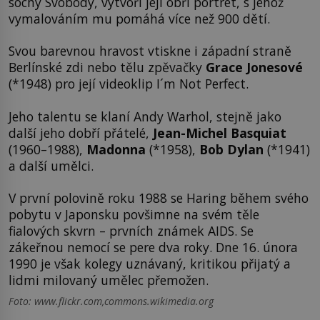
sochy Svobody, vytvoří její obří portrét, s jehož
vymalováním mu pomáhá více než 900 dětí.
Svou barevnou hravost vtiskne i západní straně
Berlínské zdi nebo tělu zpěvačky
Grace Jonesové
(*1948) pro její videoklip I´m Not Perfect.
Jeho talentu se klaní Andy Warhol, stejně jako
další jeho dobří přátelé,
Jean-Michel Basquiat
(1960–1988),
Madonna
(*1958),
Bob Dylan
(*1941)
a další umělci.
V první polovině roku 1988 se Haring během svého
pobytu v Japonsku povšimne na svém těle
fialových skvrn – prvních známek AIDS. Se
zákeřnou nemocí se pere dva roky. Dne 16. února
1990 je však kolegy uznávaný, kritikou přijatý a
lidmi milovaný umělec přemožen.
Foto: www.flickr.com,commons.wikimedia.org