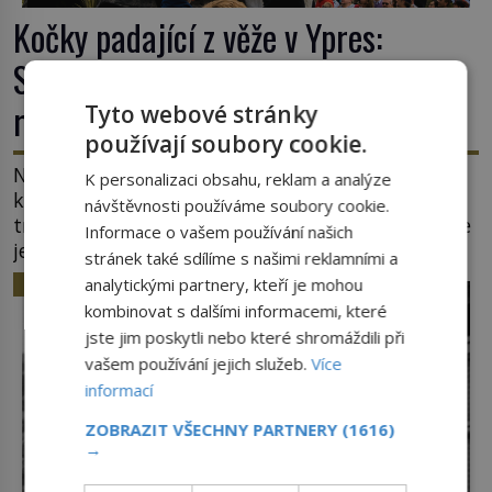
Kočky padající z věže v Ypres:
Středověký zvyk, který dodnes budí
rozpaky
Tyto webové stránky
používají soubory cookie.
Na hlavním náměstí belgického města Ypres se
K personalizaci obsahu, reklam a analýze
každé tři roky shromáždí tisíce lidí. Z věže slavné
návštěvnosti používáme soubory cookie.
tržnice létají do davu kočky, diváci jásají a snaží se
Informace o vašem používání našich
je chytit. Naštěstí už nejde o živá zvířata, ale
stránek také sdílíme s našimi reklamními a
jenom o plyšové suvenýry. Kdysi to ale bylo jinak.
HISTORIE
analytickými partnery, kteří je mohou
Tato veselá podívaná připomíná jeden z
kombinovat s dalšími informacemi, které
nejpodivnějších a zároveň nejkrutějších zvyků […]
jste jim poskytli nebo které shromáždili při
vašem používání jejich služeb.
Více
informací
ZOBRAZIT VŠECHNY PARTNERY
(1616)
→