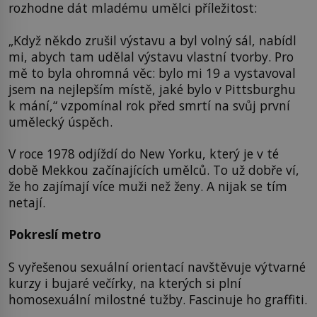
rozhodne dát mladému umělci příležitost:
„Když někdo zrušil výstavu a byl volný sál, nabídl
mi, abych tam udělal výstavu vlastní tvorby. Pro
mě to byla ohromná věc: bylo mi 19 a vystavoval
jsem na nejlepším místě, jaké bylo v Pittsburghu
k mání,“ vzpomínal rok před smrtí na svůj první
umělecký úspěch.
V roce 1978 odjíždí do New Yorku, který je v té
době Mekkou začínajících umělců. To už dobře ví,
že ho zajímají více muži než ženy. A nijak se tím
netají.
Pokreslí metro
S vyřešenou sexuální orientací navštěvuje výtvarné
kurzy i bujaré večírky, na kterých si plní
homosexuální milostné tužby. Fascinuje ho graffiti.