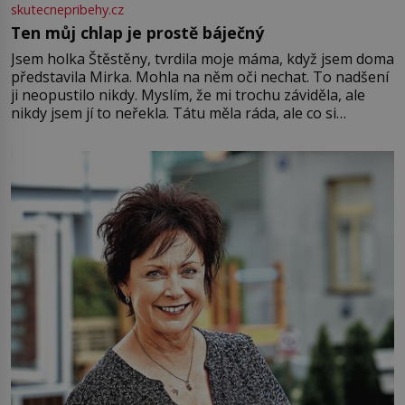
skutecnepribehy.cz
Ten můj chlap je prostě báječný
Jsem holka Štěstěny, tvrdila moje máma, když jsem doma
představila Mirka. Mohla na něm oči nechat. To nadšení
ji neopustilo nikdy. Myslím, že mi trochu záviděla, ale
nikdy jsem jí to neřekla. Tátu měla ráda, ale co si
pamatuji, tak jsme s Mirkem byli zamilovaní mnohem víc.
Jsme spolu moc rádi Tehdy byla jiná doba, když