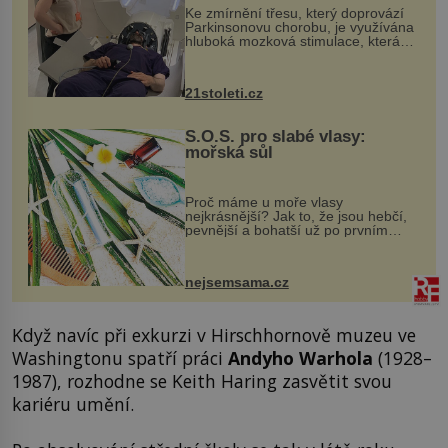
Ke zmírnění třesu, který doprovází
Parkinsonovu chorobu, je využívána
hluboká mozková stimulace, která
však vyžaduje vysoce invazivní
zákrok. Ultrazvuk zase není vhodný
k dostatečně přesnému zacílení ...
21stoleti.cz
S.O.S. pro slabé vlasy:
mořská sůl
Proč máme u moře vlasy
nejkrásnější? Jak to, že jsou hebčí,
pevnější a bohatší už po prvním
vykoupání? Protože sůl obsažená v
mořské vodě má blahodárný vliv.
Nejen na tělo a pokožku, ale i na
nejsemsama.cz
vlasy. ...
Když navíc při exkurzi v Hirschhornově muzeu ve
Washingtonu spatří práci
Andyho Warhola
(1928–
1987), rozhodne se Keith Haring zasvětit svou
kariéru umění.