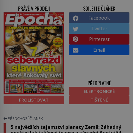
PRÁVĚ V PRODEJI
SDÍLEJTE ČLÁNEK
Facebook
Twitter
Pinterest
Email
PŘEDPLATNÉ
ELEKTRONICKÉ
PROLISTOVAT
TIŠTĚNÉ
PŘEDCHOZÍ ČLÁNEK
5 největších tajemství planety Země: Záhadný
pouštní lak i růžové jezero v západní Austrálii!