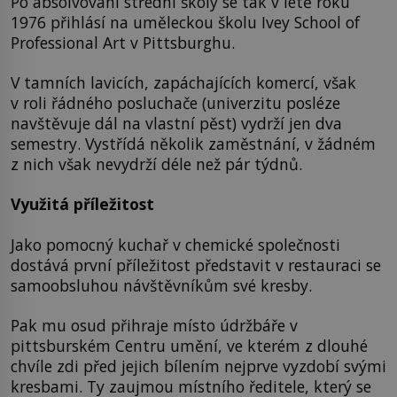
Po absolvování střední školy se tak v létě roku
1976 přihlásí na uměleckou školu Ivey School of
Professional Art v Pittsburghu.
V tamních lavicích, zapáchajících komercí, však
v roli řádného posluchače (univerzitu posléze
navštěvuje dál na vlastní pěst) vydrží jen dva
semestry. Vystřídá několik zaměstnání, v žádném
z nich však nevydrží déle než pár týdnů.
Využitá příležitost
Jako pomocný kuchař v chemické společnosti
dostává první příležitost představit v restauraci se
samoobsluhou návštěvníkům své kresby.
Pak mu osud přihraje místo údržbáře v
pittsburském Centru umění, ve kterém z dlouhé
chvíle zdi před jejich bílením nejprve vyzdobí svými
kresbami. Ty zaujmou místního ředitele, který se