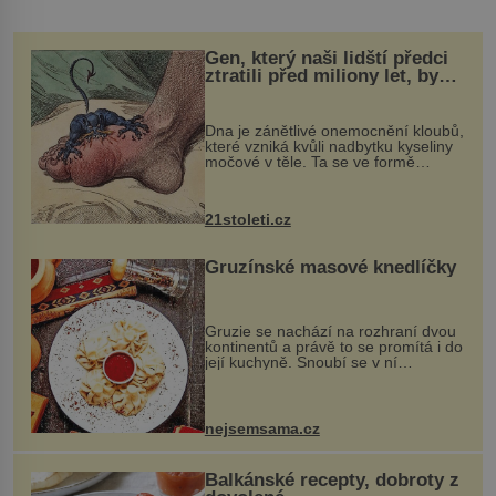
Gen, který naši lidští předci
ztratili před miliony let, by
mohl pomoci s léčbou
„nemoci králů“
Dna je zánětlivé onemocnění kloubů,
které vzniká kvůli nadbytku kyseliny
močové v těle. Ta se ve formě
krystalků ukládá v blízkosti kloubů,
nejčastěji přitom postihuje palce na
nohou, a způsobuje bole...
21stoleti.cz
Gruzínské masové knedlíčky
Gruzie se nachází na rozhraní dvou
kontinentů a právě to se promítá i do
její kuchyně. Snoubí se v ní
evropské a asijské chutě a díky tomu
vznikají rozmanité a chuťově bohaté
pokrmy, které rozhodně st...
nejsemsama.cz
Balkánské recepty, dobroty z