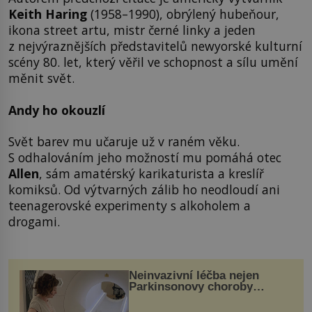
Keith Haring
(1958–1990), obrýlený hubeňour,
ikona street artu, mistr černé linky a jeden
z nejvýraznějších představitelů newyorské kulturní
scény 80. let, který věřil ve schopnost a sílu umění
měnit svět.
Andy ho okouzlí
Svět barev mu učaruje už v raném věku.
S odhalováním jeho možností mu pomáhá otec
Allen
, sám amatérský karikaturista a kreslíř
komiksů. Od výtvarných zálib ho neodloudí ani
teenagerovské experimenty s alkoholem a
drogami.
Neinvazivní léčba nejen
Parkinsonovy choroby
pomocí ultrazvukové
„helmy“