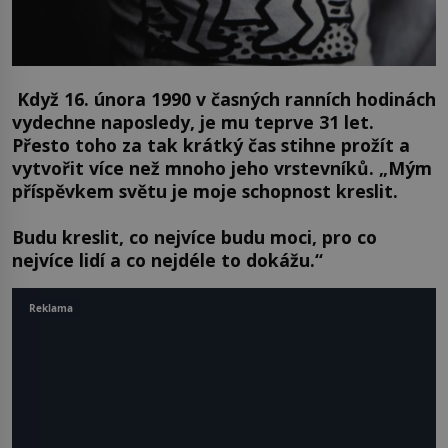
Když 16. února 1990 v časných ranních hodinách
vydechne naposledy, je mu teprve 31 let.
Přesto toho za tak krátký čas stihne prožít a
vytvořit více než mnoho jeho vrstevníků. „
Mým
příspěvkem světu je moje schopnost kreslit.
Budu kreslit, co nejvíce budu moci, pro co
nejvíce lidí a co nejdéle to dokážu.“
Reklama