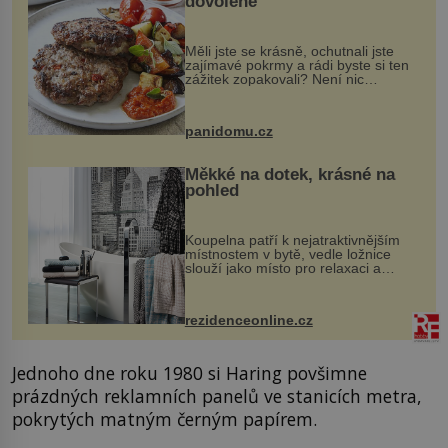
dovolené
Měli jste se krásně, ochutnali jste
zajímavé pokrmy a rádi byste si ten
zážitek zopakovali? Není nic
snazšího. Pljeskavica (10 porcí)
Možná jste ji ochutnali na dovolené v
bývalé Jugoslávii, lze ji vi...
panidomu.cz
Měkké na dotek, krásné na
pohled
Koupelna patří k nejatraktivnějším
místnostem v bytě, vedle ložnice
slouží jako místo pro relaxaci a
odpočinek. Koupelnový textil –
ručníky, osušky a koberečky –
mohou jako mávnutím kouzelného
rezidenceonline.cz
proutku...
Jednoho dne roku 1980 si Haring povšimne
prázdných reklamních panelů ve stanicích metra,
pokrytých matným černým papírem.