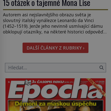
15 otázek o tajemné Mona Lise
Autorem asi nejslavnějšího obrazu světa je
slovutný italský vynálezce Leonardo da Vinci
(1452–1519). Jenže jeho nevinně usmívající dámu
obklopují otazníky, na některé historici odpověď
objeví, jiné zůstanou nezodpovězené. Kam si ji
pověsil Napoleon? Samotný císař Napoleon
DALŠÍ ČLÁNKY Z RUBRIKY ›
Bonaparte (1769–1821) má pro malbu slabost, a
tak si ji ještě jako první konzul přemístí do své
ložnice v Tuilerisjkém […]