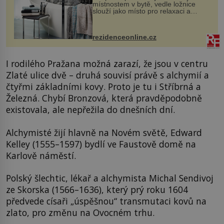
místnostem v bytě, vedle ložnice
slouží jako místo pro relaxaci a
odpočinek. Koupelnový textil –
ručníky, osušky a koberečky –
mohou jako mávnutím kouzelného
rezidenceonline.cz
proutku...
I rodilého Pražana možná zarazí, že jsou v centru
Zlaté ulice dvě – druhá souvisí právě s alchymií a
čtyřmi základními kovy. Proto je tu i Stříbrná a
Železná. Chybí Bronzová, která pravděpodobně
existovala, ale nepřežila do dnešních dní.
Alchymisté žijí hlavně na Novém světě, Edward
Kelley (1555–1597) bydlí ve Faustově domě na
Karlově náměstí.
Polský šlechtic, lékař a alchymista Michal Sendivoj
ze Skorska (1566–1636), který prý roku 1604
předvede císaři „úspěšnou“ transmutaci kovů na
zlato, pro změnu na Ovocném trhu.