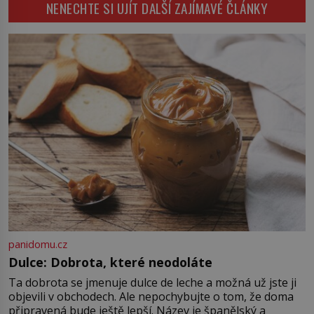
NENECHTE SI UJÍT DALŠÍ ZAJÍMAVÉ ČLÁNKY
plačky smutně žmoulají kapesníky
nikoli při smutečním obřadu, ale
při pohledu na výši vyměřené
podpory v nezaměstnanosti. Kam
vás pozveme? Unikátní hřbitov,
který si vysloužil název „Veselý“,
najdeme v rumunské vesnici
Sapanta, nedaleko hranic […]
panidomu.cz
Dulce: Dobrota, které neodoláte
Ta dobrota se jmenuje dulce de leche a možná už jste ji
objevili v obchodech. Ale nepochybujte o tom, že doma
připravená bude ještě lepší. Název je španělský a