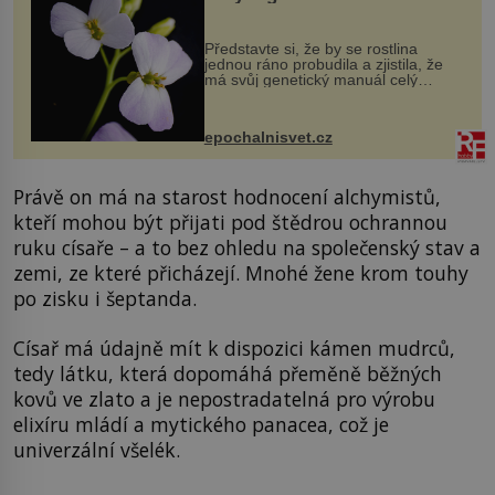
evoluční výhoda
Představte si, že by se rostlina
jednou ráno probudila a zjistila, že
má svůj genetický manuál celý
dvakrát. Přesně to se občas v
přírodě stane – a podle nového
výzkumu to může být pro druhy
epochalnisvet.cz
vstupenka...
Právě on má na starost hodnocení alchymistů,
kteří mohou být přijati pod štědrou ochrannou
ruku císaře – a to bez ohledu na společenský stav a
zemi, ze které přicházejí. Mnohé žene krom touhy
po zisku i šeptanda.
Císař má údajně mít k dispozici kámen mudrců,
tedy látku, která dopomáhá přeměně běžných
kovů ve zlato a je nepostradatelná pro výrobu
elixíru mládí a mytického panacea, což je
univerzální všelék.