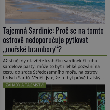
Tajemná Sardinie: Proč se na tomto
ostrově nedoporučuje pytlovat
„mořské brambory“?
Až si někdy otevřete krabičku sardinek či tubu
sardelové pasty, může to být i lehké pozvání na
cestu do srdce Středozemního moře, na ostrov
hrdých Sardů. Věděli jste, že to byl právě italský
ostrov Sardinie, jenž těmto produktům moře
ZÁHADY A TAJEMSTVÍ
propůjčil své jméno. Co dalšího je pro Sardinii
typické a pro Středoevropana zajímavé? Na
mapách má […]