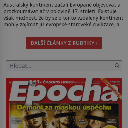
Australský kontinent začali Evropané objevovat a
prozkoumávat až v polovině 17. století. Existuje
však možnost, že by se o tento vzdálený kontinent
mohly zajímat již evropské starověké civilizace, a
to o 15 století dříve? Již od starověku kartografové
zakreslovali do map záhadný kontinent Terra
DALŠÍ ČLÁNKY Z RUBRIKY ›
Australis – Jižní zemi. Proč? Do jisté míry to byl
smysl pro […]