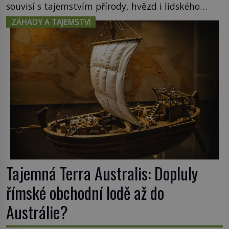
souvisí s tajemstvím přírody, hvězd i lidského
poznání. Jenže po jeho smrti se jeho slavné sbírky
ZÁHADY A TAJEMSTVÍ
začínají rozpadat a část z nich mizí navždy. Kdo
odnesl nejvzácnější knihy? A existují ještě někde
zapomenuté rukopisy, které nikdo […]
Tajemná Terra Australis: Dopluly
římské obchodní lodě až do
Austrálie?