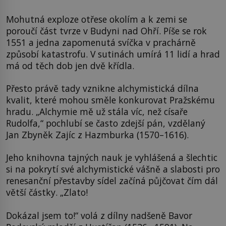
Mohutná exploze otřese okolím a k zemi se
poroučí část tvrze v Budyni nad Ohří. Píše se rok
1551 a jedna zapomenutá svíčka v prachárně
způsobí katastrofu. V sutinách umírá 11 lidí a hrad
má od těch dob jen dvě křídla.
Přesto právě tady vznikne alchymistická dílna
kvalit, které mohou směle konkurovat Pražskému
hradu. „Alchymie mě už stála víc, než císaře
Rudolfa,“ pochlubí se často zdejší pán, vzdělaný
Jan Zbyněk Zajíc z Hazmburka (1570–1616).
Jeho knihovna tajných nauk je vyhlášená a šlechtic
si na pokrytí své alchymistické vášně a slabosti pro
renesanční přestavby sídel začíná půjčovat čím dál
větší částky. „Zlato!
Dokázal jsem to!“ volá z dílny nadšeně Bavor