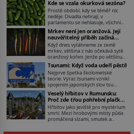
Kde se vzala okurková sezóna?
Prostě období, kdy se téměř nic
neděje. Divadla nehrají, v
parlamentu se nehlasuje, všichni
jsou na dovolené a média tak
Mrkev není jen oranžová. Její
nemají o čem mluvit a psát. A
neuvěřitelný příběh začíná
vymýšlejí si proto témata, které
fialovou barvou
Když dnes vytáhneme ze země
nikoho nezajímají. Proč je však ona
mrkev, většina z nás očekává sytě
letní doba spojovaná zrovna s
oranžový kořen. Jenže po většinu
okurkami? Okurkovou sezónu
své historie je mrkev všechno
známe už od poloviny 19. století,
Tsunami: Když voda udeří pěstí!
možné, jen ne oranžová. Je fialová,
ovšem jako Češi […]
Nejprve špetka školometské
žlutá, bílá, někdy dokonce téměř
teorie. Výraz tsunami vznikl
černá. Až díky stovkám let
spojením japonských slov tsu
pečlivého šlechtění se z ní stává
(přístav) a nami (vlna). Jedná se o
zelenina, bez které si českou
Veselý hřbitov v Rumunsku:
dlouhou vlnu, která je na volném
zahradu ani nedokážeme
Proč zde třou pohřební plačky
moři takřka nepostřehnutelná.
představit. Její příběh je […]
bídu s nouzí?
Hřbitov jako jeviště pro mystérium
Ačkoli je vlnová délka tsunami i 300
smrti. Mezi hrobovými místy půda
kilometrů, výška vlny na volném
promáčená slzami, smutek a
moři je maximálně 1,5 metru.
vědomí konečnosti lidské existence.
Máme se podobné obří vlny obávat
Jsou ale výjimky, kde pohřební
i v Evropě? Vznik tsunami si […]