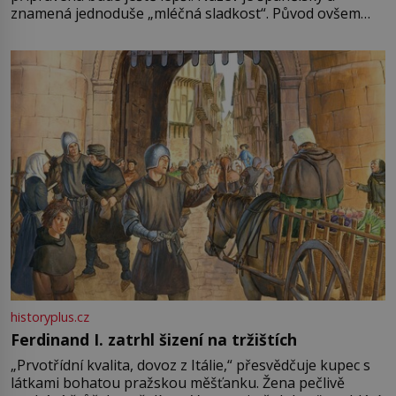
znamená jednoduše „mléčná sladkost“. Původ ovšem
není úplně jednoznačný, o autorství této receptury se
pře hned několik latinskoamerických zemí a k tomu
Francie, kde se traduje,
historyplus.cz
Ferdinand I. zatrhl šizení na tržištích
„Prvotřídní kvalita, dovoz z Itálie,“ přesvědčuje kupec s
látkami bohatou pražskou měšťanku. Žena pečlivě