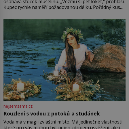
osahává štůček mušelínu. „Vezmu si pět loket,“ prohlásí.
Kupec rychle naměří požadovanou délku. Pořádný kus
mu přitom zůstane za prsty… „Na šaty ho bude málo,
milostpaní. Stačí jenom na sukni,“ zhodnotí švadlena
množství růžového mušelínu. „Ošidili vás, podívejte.“
Vezme do ruky dřevěnou
nejsemsama.cz
Kouzlení s vodou z potoků a studánek
Voda má v magii zvláštní místo. Má jedinečné vlastnosti,
které pro vás mohou být nejen zdrojem osvěžení, ale i