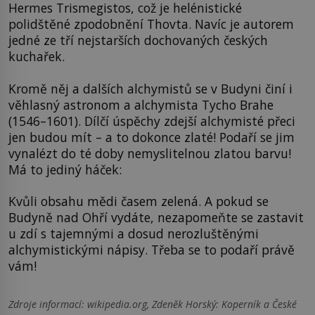
Hermes Trismegistos, což je helénistické
polidštěné zpodobnění Thovta. Navíc je autorem
jedné ze tří nejstarších dochovaných českých
kuchařek.
Kromě něj a dalších alchymistů se v Budyni činí i
věhlasný astronom a alchymista Tycho Brahe
(1546–1601). Dílčí úspěchy zdejší alchymisté přeci
jen budou mít – a to dokonce zlaté! Podaří se jim
vynalézt do té doby nemyslitelnou zlatou barvu!
Má to jediný háček:
Kvůli obsahu mědi časem zelená. A pokud se
Budyně nad Ohří vydáte, nezapomeňte se zastavit
u zdí s tajemnými a dosud nerozluštěnými
alchymistickými nápisy. Třeba se to podaří právě
vám!
Zdroje informací:
wikipedia.org, Zdeněk Horský: Koperník a České