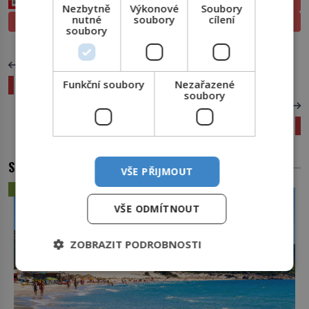
ELEKTRONICKÉ
Nezbytně
Výkonové
Soubory
nutné
soubory
cílení
PROLISTOVAT
TIŠTĚNÉ
soubory
PŘEDCHOZÍ ČLÁNEK
Krajka: Krása lehká jako dech
Funkční soubory
Nezařazené
soubory
DALŠÍ ČLÁNEK
Tehuánky: Hrdé mexické herdekbaby
SOUVISEJÍCÍ ČLÁNKY
VŠE PŘIJMOUT
ZÁHADY A TAJEMSTVÍ
VŠE ODMÍTNOUT
ZOBRAZIT PODROBNOSTI