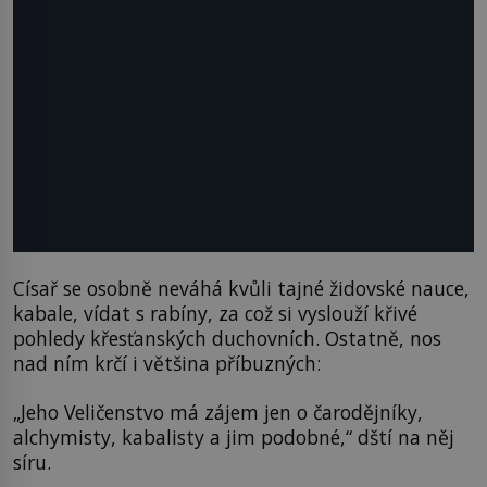
Císař se osobně neváhá kvůli tajné židovské nauce,
kabale, vídat s rabíny, za což si vyslouží křivé
pohledy křesťanských duchovních. Ostatně, nos
nad ním krčí i většina příbuzných:
„Jeho Veličenstvo má zájem jen o čarodějníky,
alchymisty, kabalisty a jim podobné,“ dští na něj
síru.