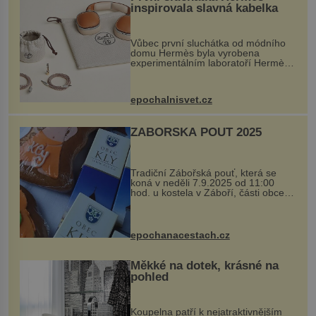
inspirovala slavná kabelka
Vůbec první sluchátka od módního
domu Hermès byla vyrobena
experimentálním laboratoří Hermès
Ateliers Horizons. Elegantní gadget
si vyžádal dva roky vývoje a chlubí
se ručně šitou hovězí kůží a
epochalnisvet.cz
kovový...
ZÁBOŘSKÁ POUŤ 2025
Tradiční Zábořská pouť, která se
koná v neděli 7.9.2025 od 11:00
hod. u kostela v Záboří, části obce
Kly u Mělníka. V programu naleznete
komentovanou prohlídku kostela,
dobovou hudbu, řemesla, atrakce...
epochanacestach.cz
Měkké na dotek, krásné na
pohled
Koupelna patří k nejatraktivnějším