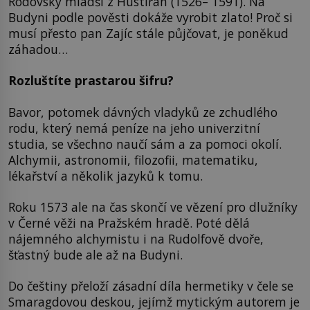
Rodovský mladší z Hustířan (1526– 1591). Na
Budyni podle pověsti dokáže vyrobit zlato! Proč si
musí přesto pan Zajíc stále půjčovat, je poněkud
záhadou…
Rozluštíte prastarou šifru?
Bavor, potomek dávných vladyků ze zchudlého
rodu, který nemá peníze na jeho univerzitní
studia, se všechno naučí sám a za pomoci okolí.
Alchymii, astronomii, filozofii, matematiku,
lékařství a několik jazyků k tomu.
Roku 1573 ale na čas skončí ve vězení pro dlužníky
v Černé věži na Pražském hradě. Poté dělá
nájemného alchymistu i na Rudolfově dvoře,
šťastný bude ale až na Budyni.
Do češtiny přeloží zásadní díla hermetiky v čele se
Smaragdovou deskou, jejímž mytickým autorem je