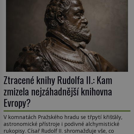
dramatickém pátrání kriminalistů úspěšně
nalezen, jeho minulost stále obestírá hustá mlha.
Otázky, jak přesně se tato […]
Ztracené knihy Rudolfa II.: Kam
zmizela nejzáhadnější knihovna
Evropy?
V komnatách Pražského hradu se třpytí křišťály,
astronomické přístroje i podivné alchymistické
rukopisy. Císař Rudolf II. shromažďuje vše, co