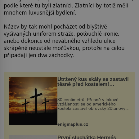
podle které tu byli zlatníci. Zlatníci by totiž měli
mnohem luxusnější bydlení.
Název by tak mohl pocházet od blyštivě
vyšívaných uniforem stráže, poťouchlé ironie,
anebo dokonce od nevábného vzhledu ulice
skrápěné neustále močůvkou, protože na celou
připadají jen dva záchodky.
Utržený kus skály se zastavil
těsně před kostelem!
Ochránila ho boží síla?
30 centimetrů! Přesně v takové
vzdálenosti se od amerického
kostela zastavil obrovský 20tunový
balvan, který se v květnu 2014
nečekaně odtrhl od nedaleké skály
při její demolici. Podle místních stojí
enigmaplus.cz
...
První sluchátka Hermés