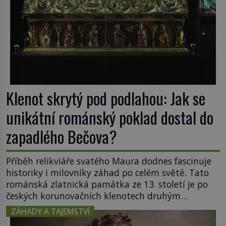
Klenot skrytý pod podlahou: Jak se
unikátní románský poklad dostal do
zapadlého Bečova?
Příběh relikviáře svatého Maura dodnes fascinuje
historiky i milovníky záhad po celém světě. Tato
románská zlatnická památka ze 13. století je po
českých korunovačních klenotech druhým
nejcennějším movitým majetkem v České
ZÁHADY A TAJEMSTVÍ
republice. Přestože byl klenot v roce 1985 po