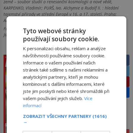
země – soubor studií o renesanční kosmologii a nové vědě,
KARPENKO, Vladimír; PURŠ, Ivo. Alchymie a Rudolf II. : hledání
tajemství přírody ve střední Evropě v 16. a 17. století. Praha:
Artefactum
Foto: 1 Felix Mittermeier / UnSplash 2 CC volné dílo 3
Tyto webové stránky
Jacquesverlaeken / CC BY-SA 4.0
používají soubory cookie.
K personalizaci obsahu, reklam a analýze
PRÁVĚ V PRODEJI
SDÍLEJTE ČLÁNEK
návštěvnosti používáme soubory cookie.
Facebook
Informace o vašem používání našich
stránek také sdílíme s našimi reklamními a
Twitter
analytickými partnery, kteří je mohou
Pinterest
kombinovat s dalšími informacemi, které
jste jim poskytli nebo které shromáždili při
Email
vašem používání jejich služeb.
Více
informací
ZOBRAZIT VŠECHNY PARTNERY
(1616)
→
PŘEDPLATNÉ