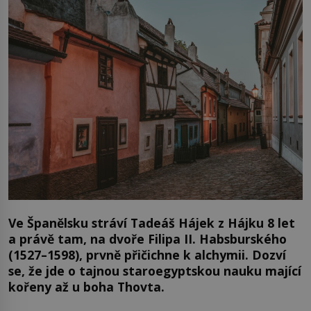
Ve Španělsku stráví Tadeáš Hájek z Hájku 8 let
a právě tam, na dvoře Filipa II. Habsburského
(1527–1598), prvně přičichne k alchymii. Dozví
se, že jde o tajnou staroegyptskou nauku mající
kořeny až u boha Thovta.