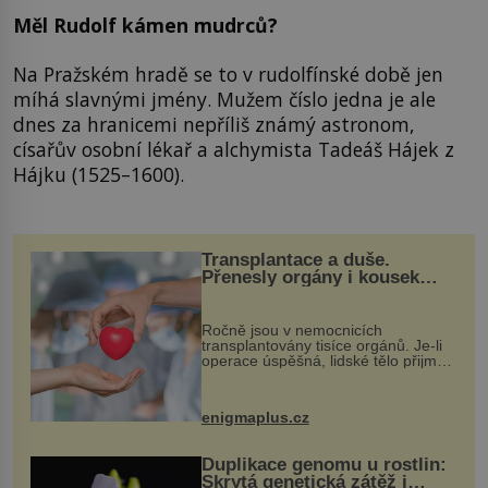
Měl Rudolf kámen mudrců?
Na Pražském hradě se to v rudolfínské době jen
míhá slavnými jmény. Mužem číslo jedna je ale
dnes za hranicemi nepříliš známý astronom,
císařův osobní lékař a alchymista Tadeáš Hájek z
Hájku (1525–1600).
Transplantace a duše.
Přenesly orgány i kousek
osobnosti dárce?
Ročně jsou v nemocnicích
transplantovány tisíce orgánů. Je-li
operace úspěšná, lidské tělo přijme
darovaný orgán za své a pacient
může vést plnohodnotný život. Ale co
když při transplantaci nepřijímám...
enigmaplus.cz
Duplikace genomu u rostlin:
Skrytá genetická zátěž i