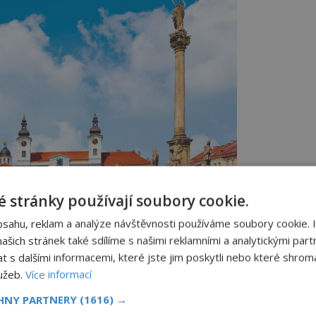
 stránky používají soubory cookie.
bsahu, reklam a analýze návštěvnosti používáme soubory cookie. 
šich stránek také sdílíme s našimi reklamními a analytickými partn
adci Králové je domovem několika významných
s dalšími informacemi, které jste jim poskytli nebo které shromá
ntou náměstí je Bílá věž, která nabízí nádherný
chází gotický kostel Svatého Ducha, který je jedním
lužeb.
Více informací
h kostelů v Hradci Králové. Na náměstí najdete také
tou součástí městské historie a architektury.
CHNY PARTNERY
(1616) →