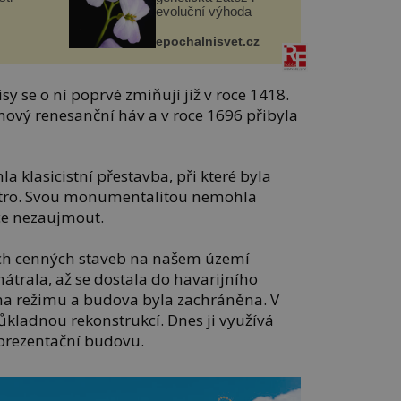
evoluční výhoda
epochalnisvet.cz
sy se o ní poprvé zmiňují již v roce 1418.
 nový renesanční háv a v roce 1696 přibyla
a klasicistní přestavba, při které byla
atro. Svou monumentalitou nemohla
ce nezaujmout.
ch cenných staveb na našem území
rala, až se dostala do havarijního
ěna režimu a budova byla zachráněna. V
ůkladnou rekonstrukcí. Dnes ji využívá
prezentační budovu.