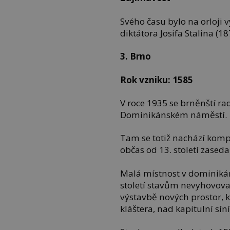
Svého času bylo na orloji 
diktátora Josifa Stalina (1
3. Brno
Rok vzniku: 1585
V roce 1935 se brněnští r
Dominikánském náměstí.
Tam se totiž nachází komp
občas od 13. století zaseda
Malá místnost v dominikán
století stavům nevyhovova
výstavbě nových prostor, 
kláštera, nad kapitulní sí