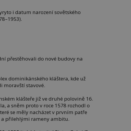
vyryto i datum narození sovětského
878–1953).
adní přestěhovali do nové budovy na
lex dominikánského kláštera, kde už
li moravští stavové.
ském klášteře již ve druhé polovině 16.
la, a sněm proto v roce 1578 rozhodl o
které se měly nacházet v prvním patře
ní a přilehlými rameny ambitu.