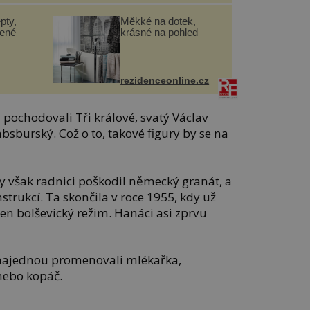
pty,
Měkké na dotek,
lené
krásné na pohled
rezidenceonline.cz
ochodovali Tři králové, svatý Václav
sburský. Což o to, takové figury by se na
 však radnici poškodil německý granát, a
nstrukcí. Ta skončila v roce 1955, kdy už
en bolševický režim. Hanáci asi zprvu
i najednou promenovali mlékařka,
 nebo kopáč.