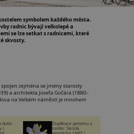
 kostelem symbolem každého města.
avby radnic bývají velkolepé a
zemi se lze setkat s radnicemi, které
ké skvosty.
 spojen zejména se jmény starosty
39) a architekta Josefa Gočára (1880–
udova na Velkém náměstí je mnohem
a duše.
Duplikace genomu u
 i
rostlin: Skrytá
ti
genetická zátěž i