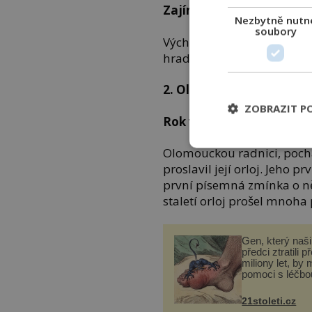
Zajímavost
Nezbytně nutn
soubory
Východočeši jsou patrioti.
hradecký kámen.
2. Olomouc
ZOBRAZIT P
Rok vzniku: 1443
Olomouckou radnici, pocház
proslavil její orloj. Jeho pr
první písemná zmínka o n
staletí orloj prošel mnoh
Gen, který naši 
předci ztratili p
miliony let, by 
pomoci s léčbo
„nemoci králů“
21stoleti.cz