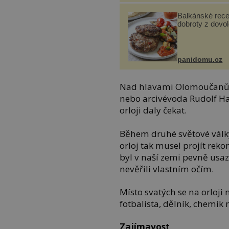
Balkánské rece
dobroty z dovo
panidomu.cz
Nad hlavami Olomoučanů p
nebo arcivévoda Rudolf Hab
orloji daly čekat.
Během druhé světové války
orloj tak musel projít reko
byl v naší zemi pevně usaz
nevěřili vlastním očím.
Místo svatých se na orloj
fotbalista, dělník, chemik
Zajímavost