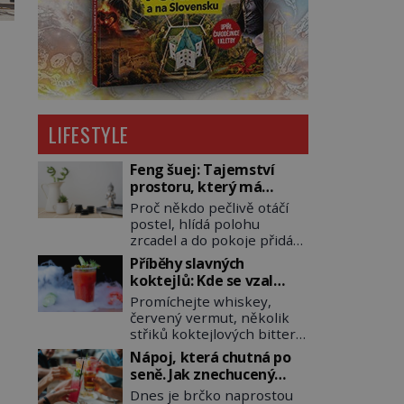
LIFESTYLE
Feng šuej: Tajemství
prostoru, který má
přinášet štěstí
Proč někdo pečlivě otáčí
postel, hlídá polohu
zrcadel a do pokoje přidává
rostliny, vodu nebo dřevo?
Příběhy slavných
Feng šuej tvrdí, že domov
koktejlů: Kde se vzal
není jen soubor zdí a
Manhattan a Bloody
Promíchejte whiskey,
nábytku. Je to prostor,
Mary?
červený vermut, několik
kterým proudí energie
střiků koktejlových bitters
čchi a jeho uspořádání
a led, sceďte, ozdobte
může ovlivňovat, jak se v
Nápoj, která chutná po
koktejlovou třešinkou a
něm člověk cítí. Feng šuej
seně. Jak znechucený
tadá… Manhattan je tu! A
má kořeny ve staré Číně a
Američan vymyslel brčko
Dnes je brčko naprostou
pokud to má být skutečně
jeho historie […]