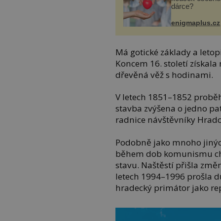
dárce?
enigmaplus.cz
Má gotické základy a letopi
Koncem 16. století získala
dřevěná věž s hodinami.
V letech 1851–1852 proběhl
stavba zvýšena o jedno p
radnice návštěvníky Hrad
Podobně jako mnoho jiný
během dob komunismu chát
stavu. Naštěstí přišla zm
letech 1994–1996 prošla d
hradecký primátor jako re