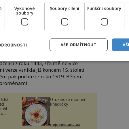
é
Výkonové
Soubory cílení
Funkční soubory
soubory
 Při přestavbách radnice býval vždy použit
ODROBNOSTI
VŠE ODMÍTNOUT
VŠ
ející z roku 1443, zřejmě nejvíce
vní verze vznikla již koncem 15. století,
ěm pak pochází z roku 1519. Během
a proměnami.
lidští
Gruzínské masové
řed
knedlíčky
mohl
u
nejsemsama.cz