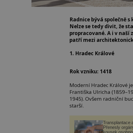
Radnice bývá společně s
Nelze se tedy divit, že st
propracované. A i v naší 
patří mezi architektonic
1. Hradec Králové
Rok vzniku: 1418
Moderní Hradec Králové je
Františka Ulricha (1859–19
1945). Ovšem radniční b
starší.
Transplantace 
Přenesly orgány
kousek osobnos