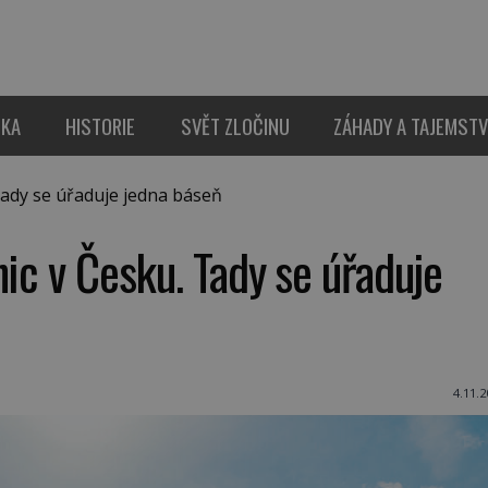
IKA
HISTORIE
SVĚT ZLOČINU
ZÁHADY A TAJEMSTV
Tady se úřaduje jedna báseň
nic v Česku. Tady se úřaduje
4.11.2