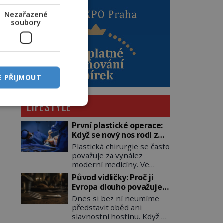
Nezařazené
soubory
E PŘIJMOUT
LIFESTYLE
První plastické operace:
Když se nový nos rodí z
kůže na tváři
Plastická chirurgie se často
považuje za vynález
moderní medicíny. Ve
skutečnosti jsou její
Původ vidličky: Proč ji
kořeny staré více než dva a
Evropa dlouho považuje
půl tisíce let. V dobách, kdy
za nástroj samotného
Dnes si bez ní neumíme
ještě neexistují antibiotika
satana?
představit oběd ani
ani anestezie, se odvážní
slavnostní hostinu. Když se
lékaři pokoušejí vracet