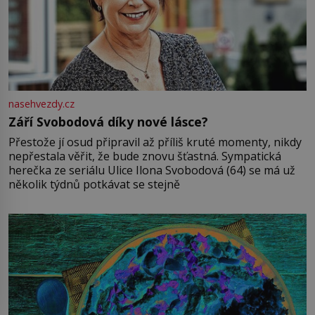
nasehvezdy.cz
Září Svobodová díky nové lásce?
Přestože jí osud připravil až příliš kruté momenty, nikdy
nepřestala věřit, že bude znovu šťastná. Sympatická
herečka ze seriálu Ulice Ilona Svobodová (64) se má už
několik týdnů potkávat se stejně