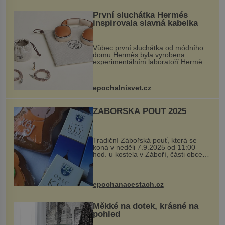
První sluchátka Hermés
inspirovala slavná kabelka
Vůbec první sluchátka od módního
domu Hermès byla vyrobena
experimentálním laboratoří Hermès
Ateliers Horizons. Elegantní gadget
si vyžádal dva roky vývoje a chlubí
se ručně šitou hovězí kůží a
epochalnisvet.cz
kovový...
ZÁBOŘSKÁ POUŤ 2025
Tradiční Zábořská pouť, která se
koná v neděli 7.9.2025 od 11:00
hod. u kostela v Záboří, části obce
Kly u Mělníka. V programu naleznete
komentovanou prohlídku kostela,
dobovou hudbu, řemesla, atrakce...
epochanacestach.cz
Měkké na dotek, krásné na
pohled