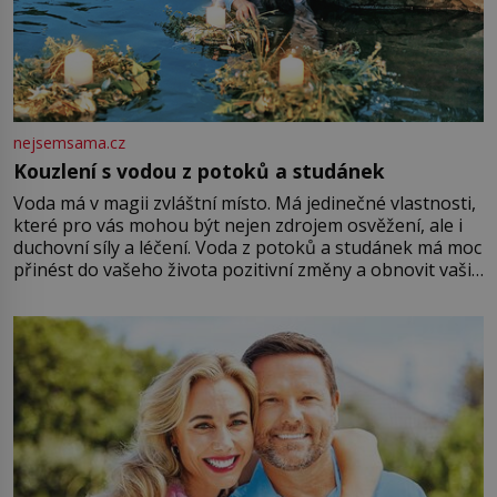
nejsemsama.cz
Kouzlení s vodou z potoků a studánek
Voda má v magii zvláštní místo. Má jedinečné vlastnosti,
které pro vás mohou být nejen zdrojem osvěžení, ale i
duchovní síly a léčení. Voda z potoků a studánek má moc
přinést do vašeho života pozitivní změny a obnovit vaši
energii. Využitím těchto přírodních zdrojů v magii
můžete obohatit své rituály a přinést do svého života
větší harmonii a klid. Je důležité