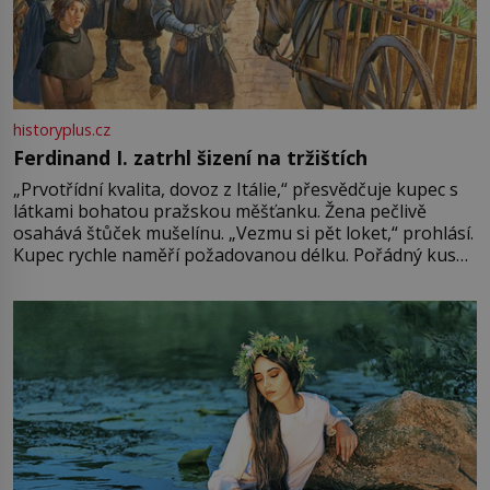
historyplus.cz
Ferdinand I. zatrhl šizení na tržištích
„Prvotřídní kvalita, dovoz z Itálie,“ přesvědčuje kupec s
látkami bohatou pražskou měšťanku. Žena pečlivě
osahává štůček mušelínu. „Vezmu si pět loket,“ prohlásí.
Kupec rychle naměří požadovanou délku. Pořádný kus
mu přitom zůstane za prsty… „Na šaty ho bude málo,
milostpaní. Stačí jenom na sukni,“ zhodnotí švadlena
množství růžového mušelínu. „Ošidili vás, podívejte.“
Vezme do ruky dřevěnou