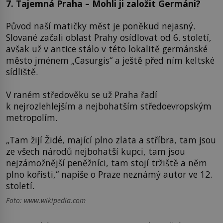
7. Tajemná Praha – Mohli ji založit Germáni?
Původ naší matičky měst je poněkud nejasný.
Slované začali oblast Prahy osídlovat od 6. století,
avšak už v antice stálo v této lokalitě germánské
město jménem „Casurgis“ a ještě před ním keltské
sídliště.
V raném středověku se už Praha řadí
k nejrozlehlejším a nejbohatším středoevropským
metropolím.
„Tam žijí Židé, mající plno zlata a stříbra, tam jsou
ze všech národů nejbohatší kupci, tam jsou
nejzámožnější peněžníci, tam stojí tržiště a něm
plno kořisti,“ napíše o Praze neznámý autor ve 12.
století.
Foto: www.wikipedia.com