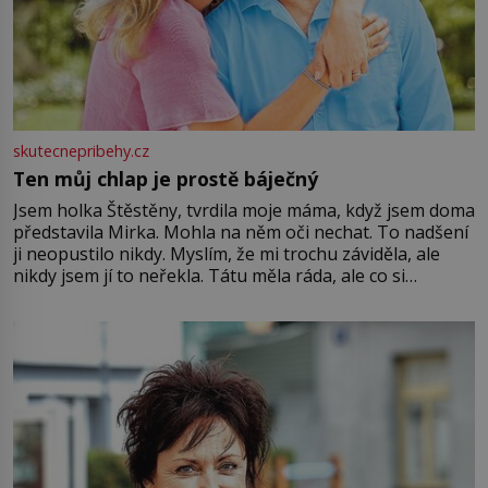
skutecnepribehy.cz
Ten můj chlap je prostě báječný
Jsem holka Štěstěny, tvrdila moje máma, když jsem doma
představila Mirka. Mohla na něm oči nechat. To nadšení
ji neopustilo nikdy. Myslím, že mi trochu záviděla, ale
nikdy jsem jí to neřekla. Tátu měla ráda, ale co si
pamatuji, tak jsme s Mirkem byli zamilovaní mnohem víc.
Jsme spolu moc rádi Tehdy byla jiná doba, když