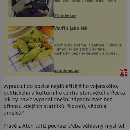
hluboká mozková stimulace, která
však vyžaduje vysoce invazivní
zákrok. Ultrazvuk zase není vhodný
k dostatečně přesnému zacílení ...
21stoleti.cz
Vavřín jako lék
Všichni ho známe, císařové, vítězové
i umělci si jím zdobili skráně,
kuchařky bez něj neuvaří, a to ještě
nevíte, že bobkový list může výrazně
zmírnit některé naše neduhy.
Obsahuje v malém množství ně...
panidomu.cz
vypracují do pozice nejdůležitějšího vojenského,
politického a kulturního centra starověkého Řecka.
Jak by navíc vypadal dnešní západní svět bez
přínosu zdejších státníků, filozofů, vědců a
umělců?
Právě z Atén totiž pochází třeba věhlasný myslitel