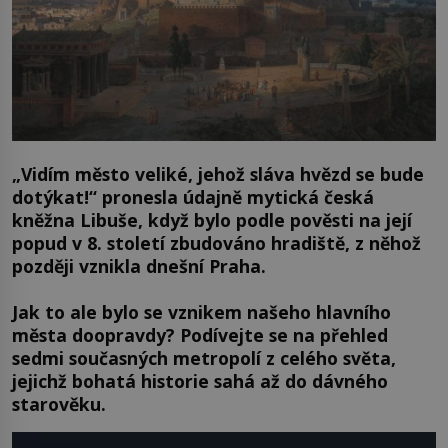
„Vidím město veliké, jehož sláva hvězd se bude
dotýkat!“
pronesla údajně mytická česká
kněžna Libuše, když bylo podle pověsti na její
popud v 8. století zbudováno hradiště, z něhož
později vznikla dnešní Praha.
Jak to ale bylo se vznikem našeho hlavního
města doopravdy? Podívejte se na přehled
sedmi současných metropolí z celého světa,
jejichž bohatá historie sahá až do dávného
starověku.