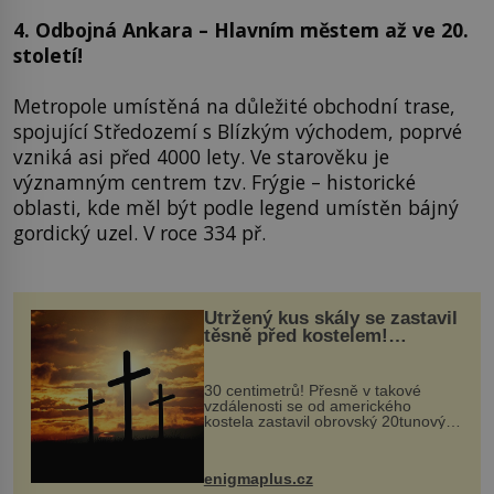
4. Odbojná Ankara – Hlavním městem až ve 20.
století!
Metropole umístěná na důležité obchodní trase,
spojující Středozemí s Blízkým východem, poprvé
vzniká asi před 4000 lety. Ve starověku je
významným centrem tzv. Frýgie – historické
oblasti, kde měl být podle legend umístěn bájný
gordický uzel. V roce 334 př.
Utržený kus skály se zastavil
těsně před kostelem!
Ochránila ho boží síla?
30 centimetrů! Přesně v takové
vzdálenosti se od amerického
kostela zastavil obrovský 20tunový
balvan, který se v květnu 2014
nečekaně odtrhl od nedaleké skály
při její demolici. Podle místních stojí
enigmaplus.cz
...