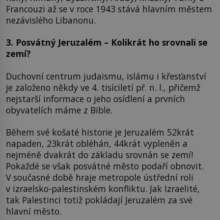
Francouzi až se v roce 1943 stává hlavním městem
nezávislého Libanonu.
3. Posvátný Jeruzalém – Kolikrát ho srovnali se
zemí?
Duchovní centrum judaismu, islámu i křesťanství
je založeno někdy ve 4. tisíciletí př. n. l., přičemž
nejstarší informace o jeho osídlení a prvních
obyvatelích máme z Bible.
Během své košaté historie je Jeruzalém 52krát
napaden, 23krát obléhán, 44krát vypleněn a
nejméně dvakrát do základu srovnán se zemí!
Pokaždé se však posvátné město podaří obnovit.
V současné době hraje metropole ústřední roli
v izraelsko-palestinském konfliktu. Jak Izraelité,
tak Palestinci totiž pokládají Jeruzalém za své
hlavní město.