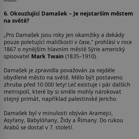
6. Okouzlující Damašek – Je nejstarším městem
na světě?
„Pro Damašek jsou roky jen okamžiky a dekády
pouze poletující maličkosti v čase,“ prohlásí v roce
1867 o nynějším hlavním městě Sýrie americký
spisovatel
Mark Twain
(1835–1910).
Damašek je zpravidla považován za nejdéle
obydlené město na světě. Mělo být postaveno
zhruba před 10 000 lety! Leč existuje i pár dalších
metropolí, které by si směle mohly nárokovat
stejný primát, například palestinské Jericho.
Damašek byl v minulosti obýván Aramejci,
Asyřany, Babylóňany, Židy a Římany. Do rukou
Arabů se dostal v 7. století.