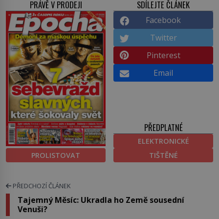
PRÁVĚ V PRODEJI
SDÍLEJTE ČLÁNEK
Facebook
Twitter
Pinterest
Email
PŘEDPLATNÉ
ELEKTRONICKÉ
PROLISTOVAT
TIŠTĚNÉ
PŘEDCHOZÍ ČLÁNEK
Tajemný Měsíc: Ukradla ho Země sousední
Venuši?