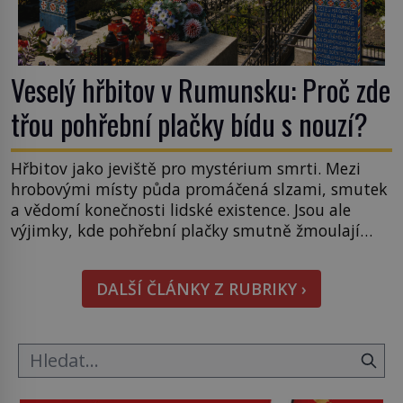
Veselý hřbitov v Rumunsku: Proč zde
třou pohřební plačky bídu s nouzí?
Hřbitov jako jeviště pro mystérium smrti. Mezi
hrobovými místy půda promáčená slzami, smutek
a vědomí konečnosti lidské existence. Jsou ale
výjimky, kde pohřební plačky smutně žmoulají
kapesníky nikoli při smutečním obřadu, ale při
pohledu na výši vyměřené podpory
DALŠÍ ČLÁNKY Z RUBRIKY ›
v nezaměstnanosti. Kam vás pozveme? Unikátní
hřbitov, který si vysloužil název „Veselý“, najdeme
v rumunské vesnici Sapanta, nedaleko hranic […]