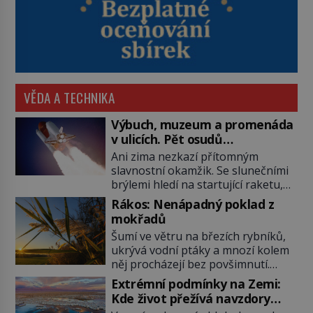
VĚDA A TECHNIKA
Výbuch, muzeum a promenáda
v ulicích. Pět osudů
nejslavnějších raketoplánů
Ani zima nezkazí přítomným
slavnostní okamžik. Se slunečními
brýlemi hledí na startující raketu,
která má do vesmíru vynést kromě
Rákos: Nenápadný poklad z
posádky také obyčejnou učitelku.
mokřadů
Po několika sekundách všem
Šumí ve větru na březích rybníků,
ztuhnou úsměvy, stroj totiž
ukrývá vodní ptáky a mnozí kolem
exploduje. Jejich konstrukce není
něj procházejí bez povšimnutí.
z levného kraje, daňové poplatníky
Přesto právě rákos pomáhal stavět
stojí miliardy dolarů. Na druhou
Extrémní podmínky na Zemi:
domy, vyrábět lodě, zapisovat první
stranu zvládnou jen představitelné
Kde život přežívá navzdory
texty a inspiroval řadu pověstí.
věci. Na malé kousky Název: