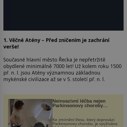
1.
Věčné Atény – Před zničením je zachrání
verše!
Současné hlavní město Řecka je nepřetržitě
obydlené minimálně 7000 let! Už kolem roku 1500
př. n. l. jsou Atény významnou základnou
mykénské civilizace až se v 5. století př. n. l.
Neinvazivní léčba nejen
Parkinsonovy choroby
pomocí ultrazvukové
„helmy“
Ke zmírnění třesu, který doprovází
Parkinsonovu chorobu, je využívána