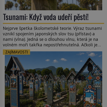
Tsunami: Když voda udeří pěstí!
Nejprve špetka školometské teorie. Výraz tsunami
vznikl spojením japonských slov tsu (přístav) a
nami (vlna). Jedná se o dlouhou vlnu, která je na
volném moři takřka nepostřehnutelná. Ačkoli je
vlnová délka tsunami i 300 kilometrů, výška vlny
ZAJÍMAVOSTI
na volném moři je maximálně 1,5 metru. Máme se
podobné obří vlny obávat i v Evropě? Vznik
tsunami si […]