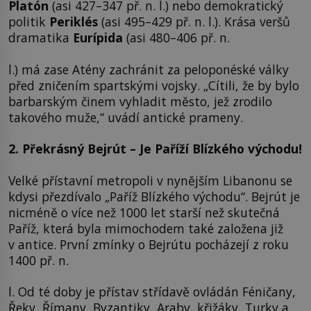
Platón
(asi 427–347 př. n. l.) nebo demokratický
politik
Periklés
(asi 495–429 př. n. l.). Krása veršů
dramatika
Eurípida
(asi 480–406 př. n.
l.) má zase Atény zachránit za peloponéské války
před zničením spartskými vojsky. „Cítili, že by bylo
barbarským činem vyhladit město, jež zrodilo
takového muže,“ uvádí antické prameny.
2. Překrásný Bejrút – Je Paříží Blízkého východu!
Velké přístavní metropoli v nynějším Libanonu se
kdysi přezdívalo „Paříž Blízkého východu“. Bejrút je
nicméně o více než 1000 let starší než skutečná
Paříž, která byla mimochodem také založena již
v antice. První zmínky o Bejrútu pocházejí z roku
1400 př. n.
l. Od té doby je přístav střídavě ovládán Féničany,
Řeky, Římany, Byzantiky, Araby, křižáky, Turky a