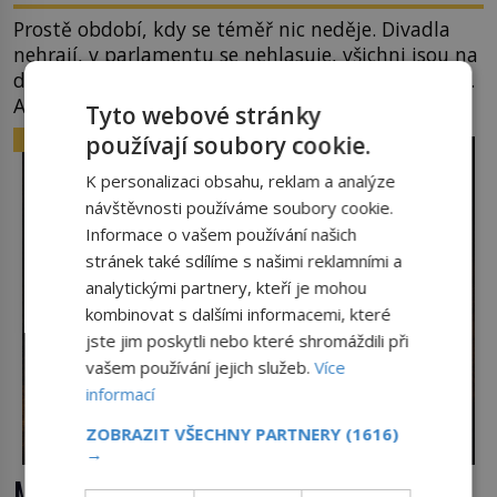
Prostě období, kdy se téměř nic neděje. Divadla
nehrají, v parlamentu se nehlasuje, všichni jsou na
dovolené a média tak nemají o čem mluvit a psát.
A vymýšlejí si proto témata, které nikoho
Tyto webové stránky
nezajímají. Proč je však ona letní doba spojovaná
ZAJÍMAVOSTI
používají soubory cookie.
zrovna s okurkami? Okurkovou sezónu známe už
od poloviny 19. století, ovšem jako Češi […]
K personalizaci obsahu, reklam a analýze
návštěvnosti používáme soubory cookie.
Informace o vašem používání našich
stránek také sdílíme s našimi reklamními a
analytickými partnery, kteří je mohou
kombinovat s dalšími informacemi, které
jste jim poskytli nebo které shromáždili při
vašem používání jejich služeb.
Více
informací
ZOBRAZIT VŠECHNY PARTNERY
(1616)
→
Mrkev není jen oranžová. Její