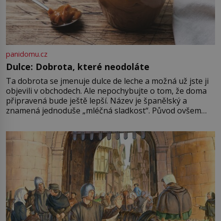
panidomu.cz
Dulce: Dobrota, které neodoláte
Ta dobrota se jmenuje dulce de leche a možná už jste ji
objevili v obchodech. Ale nepochybujte o tom, že doma
připravená bude ještě lepší. Název je španělský a
znamená jednoduše „mléčná sladkost“. Původ ovšem
není úplně jednoznačný, o autorství této receptury se
pře hned několik latinskoamerických zemí a k tomu
Francie, kde se traduje,