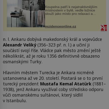
Koupelna patří k nejatraktivnějším
místnostem v bytě, vedle ložnice
slouží jako místo pro relaxaci a
odpočinek. Koupelnový textil –
ručníky, osušky a koberečky –
mohou jako mávnutím kouzelného
rezidenceonline.cz
proutku...
n. l. Ankaru dobývá makedonský král a vojevůdce
Alexandr Veliký
(356–323 př. n. l.) a učiní ji
součástí svojí říše. Vládce pak město změní ještě
několikrát, až je roku 1356 definitivně obsazeno
osmanskými Turky.
Hlavním městem Turecka je Ankara nicméně
ustanovena až ve 20. století. Postará se o to první
turecký prezident
Mustafa Kemal Atatürk
(1881–
1938), jenž Ankaru využíval coby středisko odporu
vůči osmanskému sultánovi, který sídlil
v Istanbulu.