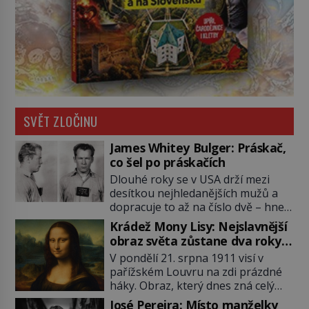
SVĚT ZLOČINU
James Whitey Bulger: Práskač,
co šel po práskačích
Dlouhé roky se v USA drží mezi
desítkou nejhledanějších mužů a
dopracuje to až na číslo dvě – hned
po Usámovi bin Ládinovi (1957–
Krádež Mony Lisy: Nejslavnější
2011). To je James „Whitey“ Bulger
obraz světa zůstane dva roky
(1929–2018) viněný ze spoluúčasti
nezvěstný
V pondělí 21. srpna 1911 visí v
na 19 vraždách, vydírání a lichvy. A
pařížském Louvru na zdi prázdné
samozřejmě, krom toho je ještě
háky. Obraz, který dnes zná celý
drogový dealer, který neváhá
svět, je pryč. Zpočátku si nikdo
odstranit z cesty všechny práskače,
José Pereira: Místo manželky