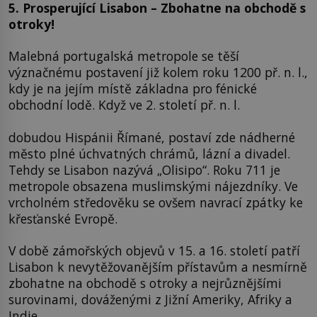
5. Prosperující Lisabon – Zbohatne na obchodě s
otroky!
Malebná portugalská metropole se těší
význačnému postavení již kolem roku 1200 př. n. l.,
kdy je na jejím místě základna pro fénické
obchodní lodě. Když ve 2. století př. n. l.
dobudou Hispánii Římané, postaví zde nádherné
město plné úchvatných chrámů, lázní a divadel.
Tehdy se Lisabon nazývá „Olisipo“. Roku 711 je
metropole obsazena muslimskými nájezdníky. Ve
vrcholném středověku se ovšem navrací zpátky ke
křesťanské Evropě.
V době zámořských objevů v 15. a 16. století patří
Lisabon k nevytěžovanějším přístavům a nesmírně
zbohatne na obchodě s otroky a nejrůznějšími
surovinami, dováženými z Jižní Ameriky, Afriky a
Indie.