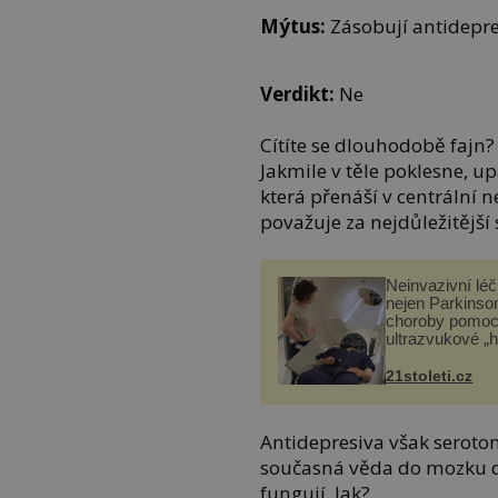
Mýtus:
Zásobují antidepr
Verdikt:
Ne
Cítíte se dlouhodobě fajn?
Jakmile v těle poklesne, u
která přenáší v centrální 
považuje za nejdůležitější 
Neinvazivní lé
nejen Parkinso
choroby pomoc
ultrazvukové „
21stoleti.cz
Antidepresiva však seroton
současná věda do mozku d
fungují. Jak?