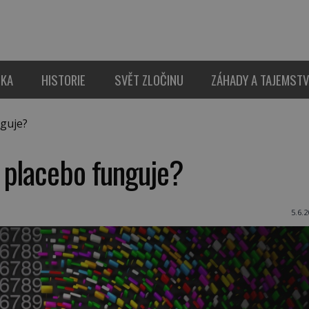
IKA
HISTORIE
SVĚT ZLOČINU
ZÁHADY A TAJEMSTV
guje?
 placebo funguje?
5.6.