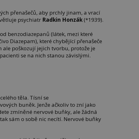
h přenašečů, aby prchly jinam, a vrací
ysvětluje psychiatr
Radkin Honzák
(*1939).
í od benzodiazepanů (látek, mezi které
ivo Diazepam), které chybějící přenašeče
 ale poškozují jejich tvorbu, protože je
acienti se na nich stanou závislými.
elého těla. Tísní se
ových buněk. Jenže ačkoliv to zní jako
dete zmíněné nervové buňky, ale žádná
tak sám o sobě nic necítí. Nervové buňky