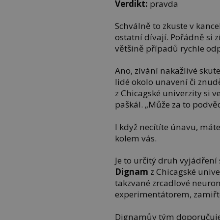
Verdikt:
pravda
Schválně to zkuste v kancel
ostatní dívají. Pořádně si
většině případů rychle od
Ano, zívání nakažlivé skute
lidé okolo unavení či znud
z Chicagské univerzity si
paškál. „Může za to podvě
I když necítíte únavu, mát
kolem vás.
Je to určitý druh vyjádření
Dignam
z Chicagské unive
takzvané zrcadlové neuron
experimentátorem, zamiřte
Dignamův tým doporučuje 