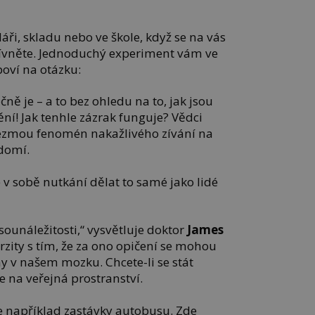
áři, skladu nebo ve škole, když se na vás
 zívněte. Jednoduchý experiment vám ve
poví na otázku:
čně je – a to bez ohledu na to, jak jsou
ění! Jak tenhle zázrak funguje? Vědci
 vezmou fenomén nakažlivého zívání na
domí.
e v sobě nutkání dělat to samé jako lidé
 sounáležitosti,“ vysvětluje doktor
James
rzity s tím, že za ono opičení se mohou
y v našem mozku. Chcete-li se stát
 na veřejná prostranství.
například zastávky autobusu. Zde