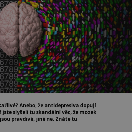
akažlivé? Anebo, že antidepresiva dopují
jste slyšeli tu skandální věc, že mozek
jsou pravdivé, jiné ne. Znáte tu