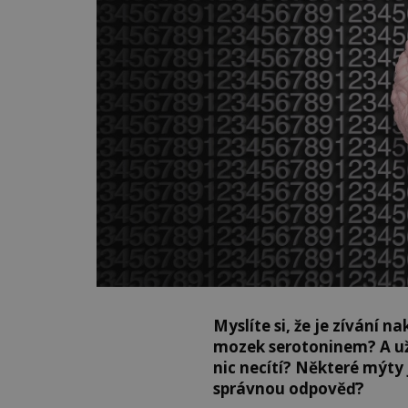
Myslíte si, že je zívání n
mozek serotoninem? A už 
nic necítí? Některé mýty 
správnou odpověď?