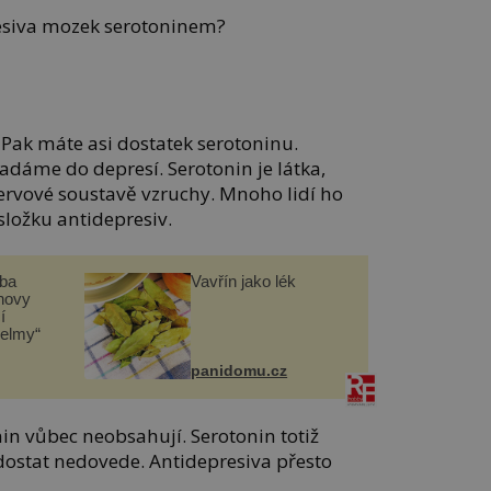
esiva mozek serotoninem?
 Pak máte asi dostatek serotoninu.
padáme do depresí. Serotonin je látka,
nervové soustavě vzruchy. Mnoho lidí ho
složku antidepresiv.
čba
Vavřín jako lék
novy
í
helmy“
panidomu.cz
in vůbec neobsahují. Serotonin totiž
ostat nedovede. Antidepresiva přesto