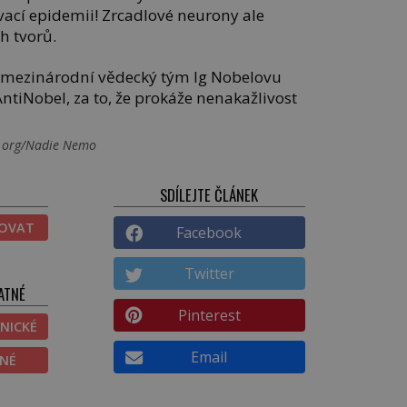
vací epidemii! Zrcadlové neurony ale
h tvorů.
á mezinárodní vědecký tým Ig Nobelovu
ntiNobel, za to, že prokáže nenakažlivost
a.org/Nadie Nemo
SDÍLEJTE ČLÁNEK
TOVAT
Facebook
Twitter
ATNÉ
Pinterest
NICKÉ
Email
ĚNÉ