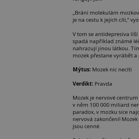
„Brání molekulám mozkovýc
je na cestu k jejich cíli,“ v
V tom se antidepresiva liš
spadá například známé léč
nahrazují jinou látkou. Tím
mozek přestane vyrábět a p
Mýtus:
Mozek nic necítí
Verdikt:
Pravda
Mozek je nervové centrum c
v něm 100 000 miliard nerv
paradox, v mozku sice naj
nervová zakončení! Mozek 
jsou cenné.