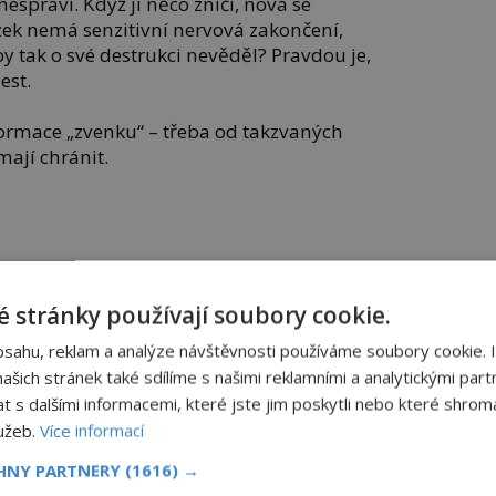
espraví. Když ji něco zničí, nová se
ek nemá senzitivní nervová zakončení,
by tak o své destrukci nevěděl? Pravdou je,
est.
ormace „zvenku“ – třeba od takzvaných
ají chránit.
k tabletkami naplněnými cukrem nebo
 stránky používají soubory cookie.
 nebudou vědět? Řada z nich se skutečně
bsahu, reklam a analýze návštěvnosti používáme soubory cookie. 
bě. Opravdu funguje placebo efekt?
šich stránek také sdílíme s našimi reklamními a analytickými partn
s dalšími informacemi, které jste jim poskytli nebo které shromá
ály se
První sluchátka
lužeb.
Více informací
před
Hermés inspirovala
ánila
slavná kabelka
CHNY PARTNERY
(1616) →