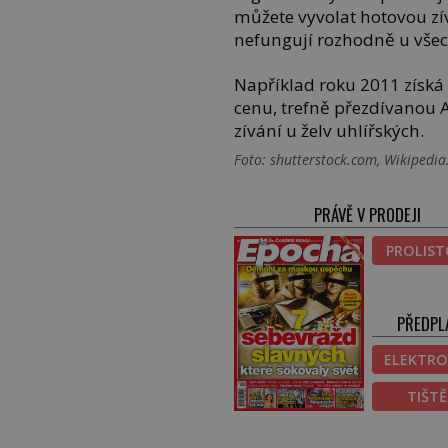
můžete vyvolat hotovou zí
nefungují rozhodně u všec
Například roku 2011 získ
cenu, trefně přezdívanou A
zívání u želv uhlířských.
Foto: shutterstock.com, Wikipedi
PRÁVĚ V PRODEJI
PROLIS
PŘEDPL
ELEKTRO
TIŠT