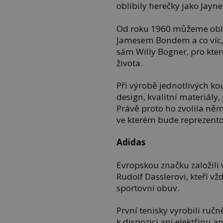
oblíbily herečky jako Jayn
Od roku 1960 můžeme obleč
Jamesem Bondem a co víc, 
sám Willy Bogner, pro kt
života.
Při výrobě jednotlivých k
design, kvalitní materiály,
Právě proto ho zvolila ně
ve kterém bude reprezentova
Adidas
Evropskou značku založili 
Rudolf Dasslerovi, kteří vž
sportovní obuv.
První tenisky vyrobili ruč
k dispozici ani elektřinu a