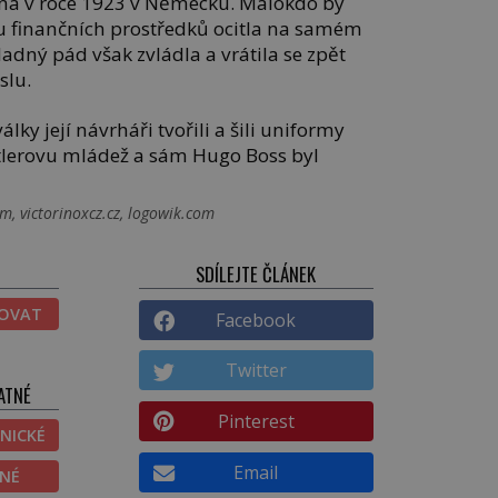
na v roce 1923 v Německu. Málokdo by
tku finančních prostředků ocitla na samém
ladný pád však zvládla a vrátila se zpět
slu.
ky její návrháři tvořili a šili uniformy
tlerovu mládež a sám Hugo Boss byl
m, victorinoxcz.cz, logowik.com
SDÍLEJTE ČLÁNEK
TOVAT
Facebook
Twitter
ATNÉ
Pinterest
NICKÉ
Email
ĚNÉ