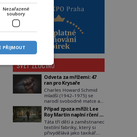
Nezařazené
soubory
E PŘIJMOUT
SVĚT ZLOČINU
Odveta za mřížemi: 47
ran pro Krysaře
Charles Howard Schmid
mladší (1942–1975) se
narodí svobodné matce a
adoptují ho provozovatelé
Případ zpoza mříží: Lee
pečovatelského domu
Roy Martin naplní rčení o
Charles a Katharine
volání do lesa
Táta tří dětí a zaměstnanec
Schmidovi. Synek jim
textilní fabriky, který si
mnoho radosti nepřinese.
přivydělává jako taxikář.
Mezi přáteli v arizonském