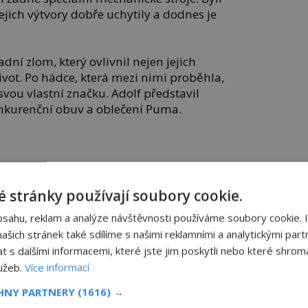
 jejich výtvory dobře uchytily a dodnes je
adní zlom, který ovlivnil nejen jejich
život. Po hádce, která mezi nimi proběhla,
l svou vlastní značku. Adolf představil
nkurenční obuv a oblečení Puma.
sou na trhu již od roku 1884 a stále se
m začátku stál Karl Elsener, který si přál
 stránky používají soubory cookie.
arské armády. Otevřel si proto nožířskou
 usilovně pracovat.
bsahu, reklam a analýze návštěvnosti používáme soubory cookie. 
šich stránek také sdílíme s našimi reklamními a analytickými partn
odil revoluční nápad. Vyrobit kompaktní a
s dalšími informacemi, které jste jim poskytli nebo které shromá
bě kombinoval mnoho funkcí. Od té doby
lužeb.
Více informací
legendou a logo bílého kříže na červeném
CHNY PARTNERY
(1616) →