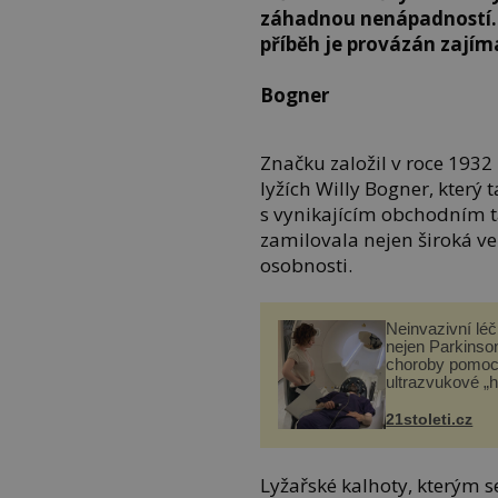
záhadnou nenápadností. P
příběh je provázán zají
Bogner
Značku založil v roce 1932
lyžích Willy Bogner, který 
s vynikajícím obchodním t
zamilovala nejen široká ve
osobnosti.
Neinvazivní lé
nejen Parkinso
choroby pomoc
ultrazvukové „
21stoleti.cz
Lyžařské kalhoty, kterým se