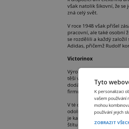
však natolik šikovní, že se
zná celý svět.
V roce 1948 však přišel zás
pracovní, ale také osobní 
se rozdělili a každý založi
Adidas, přičemž Rudolf ko
Victorinox
Výrobky značky Victorinox j
těší velké oblibě. Na úplné
Tyto webové
dodávat nože vojákům švýc
firmu a začal na svém snu
K personalizaci o
vašem používání na
V té době se mu v hlavě zr
mohou kombinovat 
odolný nůž, který by v so
používání jejich s
je kapesní nůž Victorinox 
ZOBRAZIT VŠE
štítu zárukou kvality.