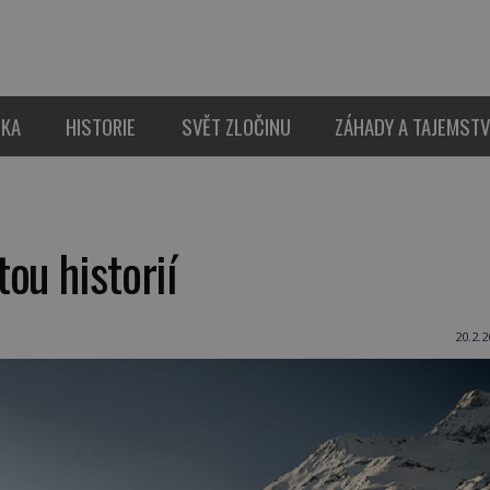
IKA
HISTORIE
SVĚT ZLOČINU
ZÁHADY A TAJEMSTV
ou historií
20.2.2