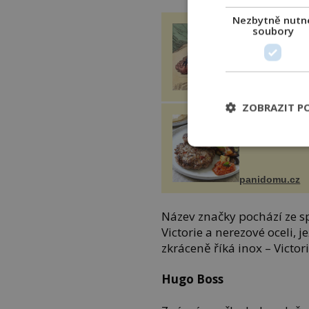
Nezbytně nutn
Gen, který naši 
soubory
předci ztratili p
miliony let, by 
pomoci s léčbo
„nemoci králů“
21stoleti.cz
ZOBRAZIT P
Balkánské rece
dobroty z dovo
panidomu.cz
Název značky pochází ze s
Victorie a nerezové oceli, 
zkráceně říká inox – Victor
Hugo Boss