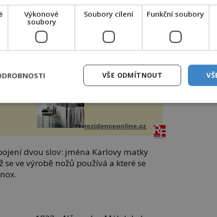
é
Výkonové
Soubory cílení
Funkční soubory
lidští
Gruzínské masové
soubory
řed
knedlíčky
mohl
u
nejsemsama.cz
ODROBNOSTI
VŠE ODMÍTNOUT
VŠ
pty,
Měkké na dotek,
lené
krásné na pohled
rezidenceonline.cz
pojení dvou slov: jména Karlovy matky
jež se ve výrobě nožů používá a které se
inox.