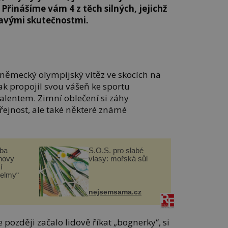
řinášíme vám 4 z těch silných, jejichž
mavými skutečnostmi.
 německý olympijský vítěz ve skocích na
tak propojil svou vášeň ke sportu
alentem. Zimní oblečení si záhy
řejnost, ale také některé známé
čba
S.O.S. pro slabé
novy
vlasy: mořská sůl
í
helmy“
nejsemsama.cz
 později začalo lidově říkat „bognerky“, si