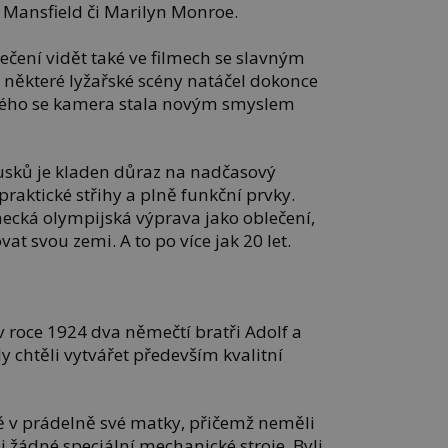
e Mansfield či Marilyn Monroe.
ení vidět také ve filmech se slavným
některé lyžařské scény natáčel dokonce
erého se kamera stala novým smyslem
ousků je kladen důraz na nadčasový
 praktické střihy a plně funkční prvky.
mecká olympijská výprava jako oblečení,
t svou zemi. A to po více jak 20 let.
v roce 1924 dva němečtí bratři Adolf a
dy chtěli vytvářet především kvalitní
ně v prádelně své matky, přičemž neměli
ni žádné speciální mechanické stroje. Byli