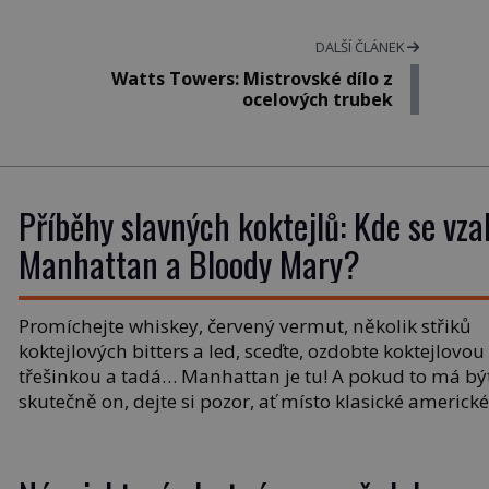
DALŠÍ ČLÁNEK
Watts Towers: Mistrovské dílo z
ocelových trubek
Příběhy slavných koktejlů: Kde se vza
Manhattan a Bloody Mary?
Promíchejte whiskey, červený vermut, několik střiků
koktejlových bitters a led, sceďte, ozdobte koktejlovou
třešinkou a tadá… Manhattan je tu! A pokud to má bý
skutečně on, dejte si pozor, ať místo klasické americk
rye whiskey či klidně bourbonu nepoužijete skotskou
whisku. Co se stane? Inu, koktejl bude stále skvělý, ale
už to nebude Manhattan ale […]