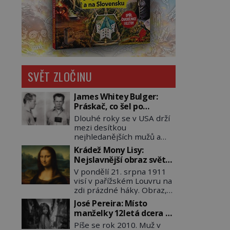
SVĚT ZLOČINU
James Whitey Bulger:
Práskač, co šel po
práskačích
Dlouhé roky se v USA drží
mezi desítkou
nejhledanějších mužů a
dopracuje to až na číslo
Krádež Mony Lisy:
dvě – hned po Usámovi bin
Nejslavnější obraz světa
Ládinovi (1957–2011). To je
zůstane dva roky
V pondělí 21. srpna 1911
James „Whitey“ Bulger
nezvěstný
visí v pařížském Louvru na
(1929–2018) viněný ze
zdi prázdné háky. Obraz,
spoluúčasti na 19
který dnes zná celý svět, je
vraždách, vydírání a lichvy.
José Pereira: Místo
pryč. Zpočátku si nikdo
A samozřejmě, krom toho
manželky 12letá dcera –
nemyslí, že jde o krádež.
je ještě drogový dealer,
a sousedi o všem vědí!
Píše se rok 2010. Muž v
Zaměstnanci jsou
který neváhá odstranit z