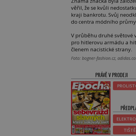
Známá značka byla založe
věřil, že se kvůli nedosta
kraji bankrotu. Svůj neodk
do centra módního průmy
V průběhu druhé světové vál
pro hitlerovu armádu a hi
členem nacistické strany.
Foto: bogner-fashion.cz, adidas.co
PRÁVĚ V PRODEJI
PROLIS
PŘEDPL
ELEKTRO
TIŠT