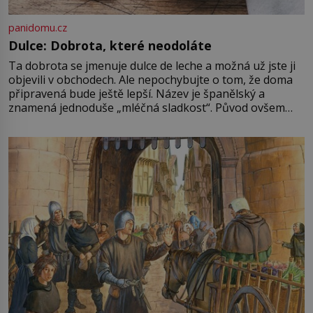
panidomu.cz
Dulce: Dobrota, které neodoláte
Ta dobrota se jmenuje dulce de leche a možná už jste ji
objevili v obchodech. Ale nepochybujte o tom, že doma
připravená bude ještě lepší. Název je španělský a
znamená jednoduše „mléčná sladkost“. Původ ovšem
není úplně jednoznačný, o autorství této receptury se
pře hned několik latinskoamerických zemí a k tomu
Francie, kde se traduje,