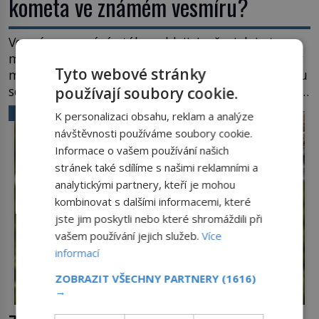
kometa ve známém vesmíru?
Vesmír se rozpíná stále rychleji. Jenže, jak je to
možné? Současná fyzika je v koncích. Odpovědí by
Tyto webové stránky
mohla být hypotetická temná energie. Právě na tu
se zaměří pozornost dvojice zkušených astronomů.
používají soubory cookie.
Namísto ní ale objeví něco mnohem
VĚDA A TECHNIKA
K personalizaci obsahu, reklam a analýze
hmatatelnějšího. Naprosto rekordní kometu!
návštěvnosti používáme soubory cookie.
Astronomové Pedro Bernardinelli a Gary Bernstein
Informace o vašem používání našich
mravenčí prací zkoumají archivní snímky v rámci
stránek také sdílíme s našimi reklamními a
Průzkumu temné energie […]
analytickými partnery, kteří je mohou
kombinovat s dalšími informacemi, které
jste jim poskytli nebo které shromáždili při
vašem používání jejich služeb.
Více
informací
ZOBRAZIT VŠECHNY PARTNERY
(1616)
→