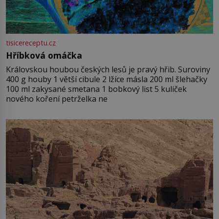
tisicereceptu.cz
Hříbková omáčka
Královskou houbou českých lesů je pravý hřib. Suroviny
400 g houby 1 větší cibule 2 lžíce másla 200 ml šlehačky
100 ml zakysané smetana 1 bobkový list 5 kuliček
nového koření petrželka ne