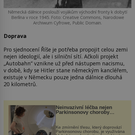
Německá dálnice poslouží vojákům východní fronty k dobytí
Berlína v roce 1945. Foto: Creative Commons, Narodowe
Archiwum Cyfrowe, Public Domain.
Doprava
Pro sjednocení Říše je potřeba propojit celou zemi
nejen ideologií, ale i silniční sítí. Ačkoli projekt
„Autobahn“ vznikne už před nástupem nacismu,
v době, kdy se Hitler stane německým kancléřem,
existuje v Německu pouze jedna dálnice dlouhá
20 kilometrů.
Neinvazivní léčba nejen
Parkinsonovy choroby
pomocí ultrazvukové
„helmy“
Ke zmírnění třesu, který doprovází
Parkinsonovu chorobu, je využívána