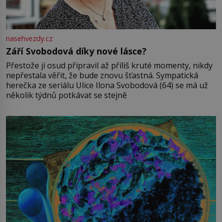
nasehvezdy.cz
Září Svobodová díky nové lásce?
Přestože jí osud připravil až příliš kruté momenty, nikdy
nepřestala věřit, že bude znovu šťastná. Sympatická
herečka ze seriálu Ulice Ilona Svobodová (64) se má už
několik týdnů potkávat se stejně