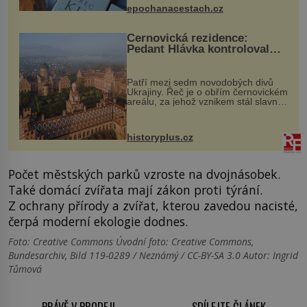
epochanacestach.cz
Černovická rezidence:
Pedant Hlávka kontroloval
každou cihlu
Patří mezi sedm novodobých divů
Ukrajiny. Řeč je o obřím černovickém
areálu, za jehož vznikem stál slavný
český architekt Josef Hlávka. Ten si
na něm dal mimořádně záležet. Jeho
stavební plány by při ...
historyplus.cz
Počet městských parků vzroste na dvojnásobek.
Také domácí zvířata mají zákon proti týrání.
Z ochrany přírody a zvířat, kterou zavedou nacisté,
čerpá moderní ekologie dodnes.
Foto: Creative Commons Úvodní foto: Creative Commons,
Bundesarchiv, Bild 119-0289 / Neznámý / CC-BY-SA 3.0 Autor: Ingrid
Tůmová
PRÁVĚ V PRODEJI
SDÍLEJTE ČLÁNEK