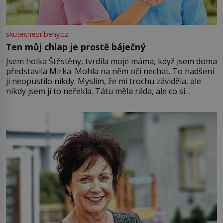
skutecnepribehy.cz
Ten můj chlap je prostě báječný
Jsem holka Štěstěny, tvrdila moje máma, když jsem doma
představila Mirka. Mohla na něm oči nechat. To nadšení
ji neopustilo nikdy. Myslím, že mi trochu záviděla, ale
nikdy jsem jí to neřekla. Tátu měla ráda, ale co si
pamatuji, tak jsme s Mirkem byli zamilovaní mnohem víc.
Jsme spolu moc rádi Tehdy byla jiná doba, když