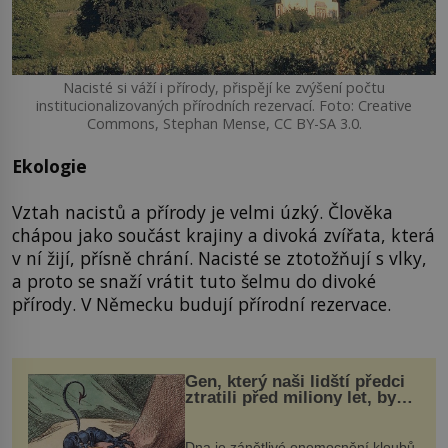
Nacisté si váží i přírody, přispějí ke zvýšení počtu
institucionalizovaných přírodních rezervací. Foto: Creative
Commons, Stephan Mense, CC BY-SA 3.0.
Ekologie
Vztah nacistů a přírody je velmi úzký. Člověka
chápou jako součást krajiny a divoká zvířata, která
v ní žijí, přísně chrání. Nacisté se ztotožňují s vlky,
a proto se snaží vrátit tuto šelmu do divoké
přírody. V Německu budují přírodní rezervace.
Gen, který naši lidští předci
ztratili před miliony let, by
mohl pomoci s léčbou
„nemoci králů“
Dna je zánětlivé onemocnění kloubů,