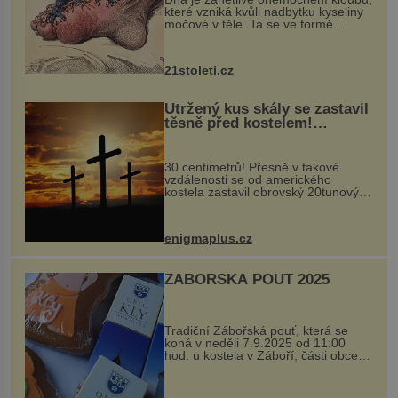
které vzniká kvůli nadbytku kyseliny
močové v těle. Ta se ve formě
krystalků ukládá v blízkosti kloubů,
nejčastěji přitom postihuje palce na
nohou, a způsobuje bole...
21stoleti.cz
Utržený kus skály se zastavil
těsně před kostelem!
Ochránila ho boží síla?
30 centimetrů! Přesně v takové
vzdálenosti se od amerického
kostela zastavil obrovský 20tunový
balvan, který se v květnu 2014
nečekaně odtrhl od nedaleké skály
při její demolici. Podle místních stojí
enigmaplus.cz
...
ZÁBOŘSKÁ POUŤ 2025
Tradiční Zábořská pouť, která se
koná v neděli 7.9.2025 od 11:00
hod. u kostela v Záboří, části obce
Kly u Mělníka. V programu naleznete
komentovanou prohlídku kostela,
dobovou hudbu, řemesla, atrakce...