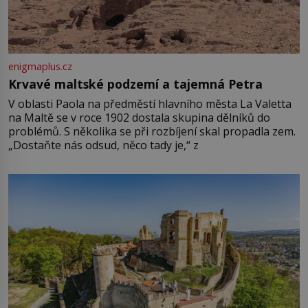
enigmaplus.cz
Krvavé maltské podzemí a tajemná Petra
V oblasti Paola na předměstí hlavního města La Valetta
na Maltě se v roce 1902 dostala skupina dělníků do
problémů. S několika se při rozbíjení skal propadla zem.
„Dostaňte nás odsud, něco tady je,“ z