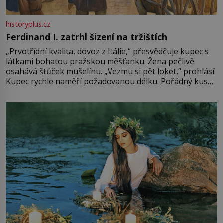
historyplus.cz
Ferdinand I. zatrhl šizení na tržištích
„Prvotřídní kvalita, dovoz z Itálie,“ přesvědčuje kupec s
látkami bohatou pražskou měšťanku. Žena pečlivě
osahává štůček mušelínu. „Vezmu si pět loket,“ prohlásí.
Kupec rychle naměří požadovanou délku. Pořádný kus
mu přitom zůstane za prsty… „Na šaty ho bude málo,
milostpaní. Stačí jenom na sukni,“ zhodnotí švadlena
množství růžového mušelínu. „Ošidili vás, podívejte.“
Vezme do ruky dřevěnou