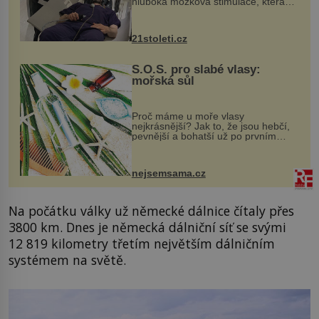
hluboká mozková stimulace, která
však vyžaduje vysoce invazivní
zákrok. Ultrazvuk zase není vhodný
k dostatečně přesnému zacílení ...
21stoleti.cz
S.O.S. pro slabé vlasy:
mořská sůl
Proč máme u moře vlasy
nejkrásnější? Jak to, že jsou hebčí,
pevnější a bohatší už po prvním
vykoupání? Protože sůl obsažená v
mořské vodě má blahodárný vliv.
Nejen na tělo a pokožku, ale i na
nejsemsama.cz
vlasy. ...
Na počátku války už německé dálnice čítaly přes
3800 km. Dnes je německá dálniční síť se svými
12 819 kilometry třetím největším dálničním
systémem na světě.