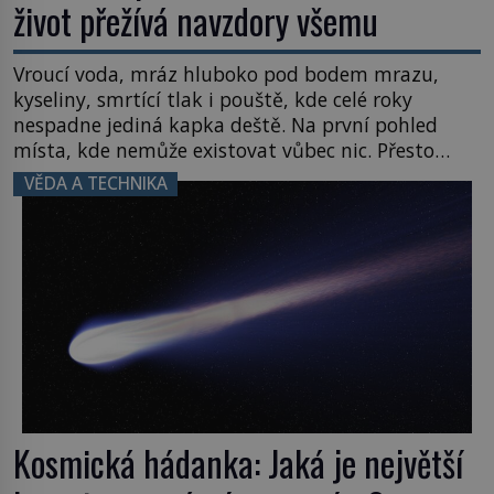
život přežívá navzdory všemu
Vroucí voda, mráz hluboko pod bodem mrazu,
kyseliny, smrtící tlak i pouště, kde celé roky
nespadne jediná kapka deště. Na první pohled
místa, kde nemůže existovat vůbec nic. Přesto
právě tady vědci objevují organismy, které
VĚDA A TECHNIKA
posouvají hranice života. Každý nový nález mění
naše představy o tom, co všechno dokáže příroda a
napovídá, kde bychom jednou […]
Kosmická hádanka: Jaká je největší