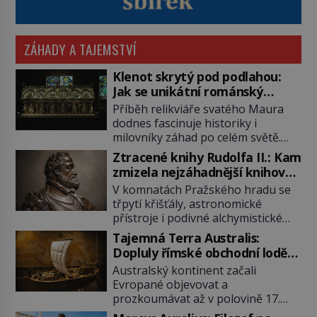
ZÁHADY A TAJEMSTVÍ
Klenot skrytý pod podlahou:
Jak se unikátní románský
poklad dostal do zapadlého
Příběh relikviáře svatého Maura
Bečova?
dodnes fascinuje historiky i
milovníky záhad po celém světě.
Tato románská zlatnická památka
Ztracené knihy Rudolfa II.: Kam
ze 13. století je po českých
zmizela nejzáhadnější knihovna
korunovačních klenotech druhým
Evropy?
V komnatách Pražského hradu se
nejcennějším movitým majetkem v
třpytí křišťály, astronomické
České republice. Přestože byl
přístroje i podivné alchymistické
klenot v roce 1985 po dramatickém
rukopisy. Císař Rudolf II.
pátrání kriminalistů úspěšně
Tajemná Terra Australis:
shromažďuje vše, co souvisí s
nalezen, jeho minulost stále
Dopluly římské obchodní lodě
tajemstvím přírody, hvězd i
obestírá hustá mlha. Otázky, jak
až do Austrálie?
Australský kontinent začali
lidského poznání. Jenže po jeho
přesně se tato […]
Evropané objevovat a
smrti se jeho slavné sbírky začínají
prozkoumávat až v polovině 17.
rozpadat a část z nich mizí navždy.
století. Existuje však možnost, že
Kdo odnesl nejvzácnější knihy? A