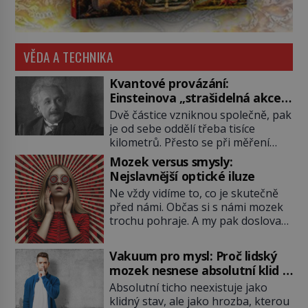
VĚDA A TECHNIKA
Kvantové provázání:
Einsteinova „strašidelná akce
na dálku“ dál mate i fascinuje
Dvě částice vzniknou společně, pak
vědce
je od sebe oddělí třeba tisíce
kilometrů. Přesto se při měření
chovají, jako by mezi nimi
Mozek versus smysly:
existovalo neviditelné pouto. Albert
Nejslavnější optické iluze
Einstein tomu s jistou dávkou
Ne vždy vidíme to, co je skutečně
ironie říká „strašidelná akce na
před námi. Občas si s námi mozek
dálku“ a dlouhá desetiletí věří, že
trochu pohraje. A my pak doslova
musí existovat jednodušší
nevěříme vlastním očím! Jak
vysvětlení. Moderní experimenty
vznikají ty nejpodivnější optické
však ukazují, že kvantový svět
Vakuum pro mysl: Proč lidský
iluze? Soustřeď se na to hlavní!
funguje jinak, než […]
mozek nesnese absolutní klid a
TROXLERŮV EFEKT Náš mozek
začne si vymýšlet horory
Absolutní ticho neexistuje jako
zvládne zpracovat hodně informací.
klidný stav, ale jako hrozba, kterou
Všechny na světě ale nikoliv, musí