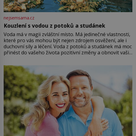
nejsemsama.cz
Kouzlení s vodou z potoků a studánek
Voda má v magii zvláštní místo. Má jedinečné vlastnosti,
které pro vás mohou být nejen zdrojem osvěžení, ale i
duchovní síly a léčení. Voda z potoků a studánek má moc
přinést do vašeho života pozitivní změny a obnovit vaši
energii. Využitím těchto přírodních zdrojů v magii
můžete obohatit své rituály a přinést do svého života
větší harmonii a klid. Je důležité