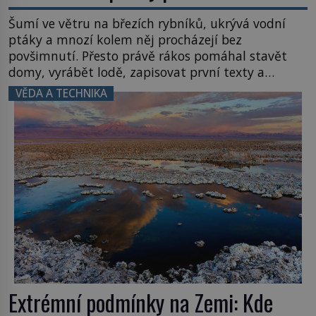
Šumí ve větru na březích rybníků, ukrývá vodní
ptáky a mnozí kolem něj procházejí bez
povšimnutí. Přesto právě rákos pomáhal stavět
domy, vyrábět lodě, zapisovat první texty a
inspiroval řadu pověstí. Tato skromná, ale
VĚDA A TECHNIKA
užitečná rostlina provází člověka už tisíce let.
Většina lidí vnímá rákos jen jako obyčejnou kulisu
letního koupání. Stačí se však podívat […]
Extrémní podmínky na Zemi: Kde