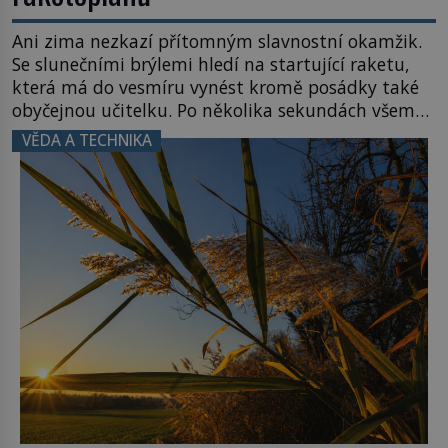
Ani zima nezkazí přítomným slavnostní okamžik.
Se slunečními brýlemi hledí na startující raketu,
která má do vesmíru vynést kromě posádky také
obyčejnou učitelku. Po několika sekundách všem
ztuhnou úsměvy, stroj totiž exploduje. Jejich
VĚDA A TECHNIKA
konstrukce není z levného kraje, daňové
poplatníky stojí miliardy dolarů. Na druhou stranu
zvládnou jen představitelné věci. Na malé kousky
Název: Columbia První […]