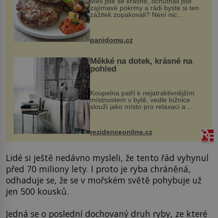
Měli jste se krásně, ochutnali jste
zajímavé pokrmy a rádi byste si ten
zážitek zopakovali? Není nic
snazšího. Pljeskavica (10 porcí)
Možná jste ji ochutnali na dovolené v
bývalé Jugoslávii, lze ji vi...
panidomu.cz
Měkké na dotek, krásné na
pohled
Koupelna patří k nejatraktivnějším
místnostem v bytě, vedle ložnice
slouží jako místo pro relaxaci a
odpočinek. Koupelnový textil –
ručníky, osušky a koberečky –
mohou jako mávnutím kouzelného
rezidenceonline.cz
proutku...
Lidé si ještě nedávno mysleli, že tento řád vyhynul
před 70 miliony lety. I proto je ryba chráněná,
odhaduje se, že se v mořském světě pohybuje už
jen 500 kousků.
Jedná se o poslední dochovaný druh ryby, ze které