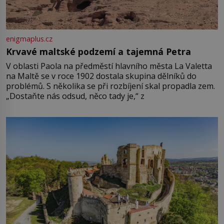
enigmaplus.cz
Krvavé maltské podzemí a tajemná Petra
V oblasti Paola na předměstí hlavního města La Valetta
na Maltě se v roce 1902 dostala skupina dělníků do
problémů. S několika se při rozbíjení skal propadla zem.
„Dostaňte nás odsud, něco tady je,“ z