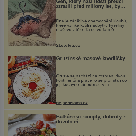
Gen, který naši lidští předci
ztratili před miliony let, by
mohl pomoci s léčbou
„nemoci králů“
Dna je zánětlivé onemocnění kloubů,
které vzniká kvůli nadbytku kyseliny
močové v těle. Ta se ve formě
krystalků ukládá v blízkosti kloubů,
nejčastěji přitom postihuje palce na
nohou, a způsobuje bole...
21stoleti.cz
Gruzínské masové knedlíčky
Gruzie se nachází na rozhraní dvou
kontinentů a právě to se promítá i do
její kuchyně. Snoubí se v ní
evropské a asijské chutě a díky tomu
vznikají rozmanité a chuťově bohaté
pokrmy, které rozhodně st...
nejsemsama.cz
Balkánské recepty, dobroty z
dovolené