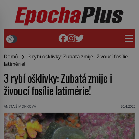
Domů
3 rybí ošklivky: Zubatá zmije i živoucí fosílie
latimérie!
3 rybí ošklivky: Zubatá zmije i
živoucí fosílie latimérie!
ANETA ŠIMONKOVÁ
30.4.2020