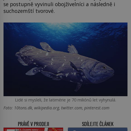
se postupně vyvinuli obojživelníci a následně i
suchozemští tvorové.
Lidé si mysleli, že latimérie je 70 miliónů let vyhynulá.
Foto: 10tons.dk, wikipedia.org, twitter.com, pinterest.com
PRÁVĚ V PRODEJI
SDÍLEJTE ČLÁNEK