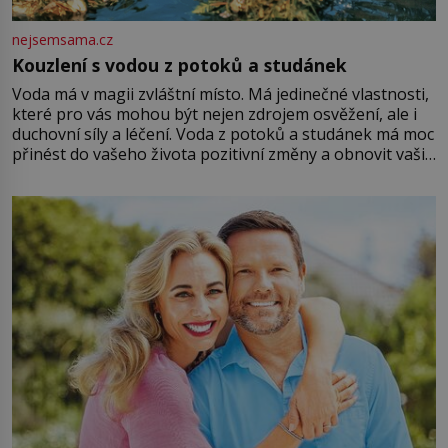
nejsemsama.cz
Kouzlení s vodou z potoků a studánek
Voda má v magii zvláštní místo. Má jedinečné vlastnosti,
které pro vás mohou být nejen zdrojem osvěžení, ale i
duchovní síly a léčení. Voda z potoků a studánek má moc
přinést do vašeho života pozitivní změny a obnovit vaši
energii. Využitím těchto přírodních zdrojů v magii
můžete obohatit své rituály a přinést do svého života
větší harmonii a klid. Je důležité