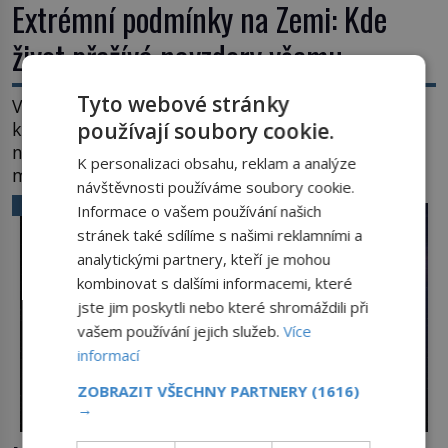
Extrémní podmínky na Zemi: Kde
život přežívá navzdory všemu
Tyto webové stránky
Vroucí voda, mráz hluboko pod bodem mrazu,
kyseliny, smrtící tlak i pouště, kde celé roky
používají soubory cookie.
nespadne jediná kapka deště. Na první pohled
K personalizaci obsahu, reklam a analýze
místa, kde nemůže existovat vůbec nic. Přesto
návštěvnosti používáme soubory cookie.
právě tady vědci objevují organismy, které
VĚDA A TECHNIKA
Informace o vašem používání našich
posouvají hranice života. Každý nový nález mění
stránek také sdílíme s našimi reklamními a
naše představy o tom, co všechno dokáže příroda a
analytickými partnery, kteří je mohou
napovídá, kde bychom jednou […]
kombinovat s dalšími informacemi, které
jste jim poskytli nebo které shromáždili při
vašem používání jejich služeb.
Více
informací
ZOBRAZIT VŠECHNY PARTNERY
(1616)
→