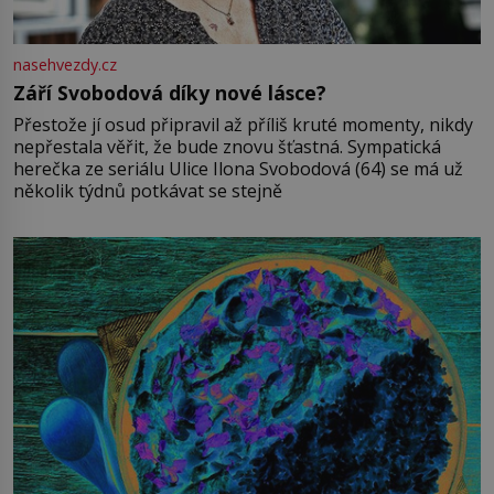
nasehvezdy.cz
Září Svobodová díky nové lásce?
Přestože jí osud připravil až příliš kruté momenty, nikdy
nepřestala věřit, že bude znovu šťastná. Sympatická
herečka ze seriálu Ulice Ilona Svobodová (64) se má už
několik týdnů potkávat se stejně