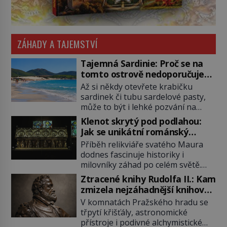
ZÁHADY A TAJEMSTVÍ
Tajemná Sardinie: Proč se na
tomto ostrově nedoporučuje
pytlovat „mořské brambory“?
Až si někdy otevřete krabičku
sardinek či tubu sardelové pasty,
může to být i lehké pozvání na
cestu do srdce Středozemního
Klenot skrytý pod podlahou:
moře, na ostrov hrdých Sardů.
Jak se unikátní románský
Věděli jste, že to byl právě italský
poklad dostal do zapadlého
Příběh relikviáře svatého Maura
ostrov Sardinie, jenž těmto
Bečova?
dodnes fascinuje historiky i
produktům moře propůjčil své
milovníky záhad po celém světě.
jméno. Co dalšího je pro Sardinii
Tato románská zlatnická památka
typické a pro Středoevropana
Ztracené knihy Rudolfa II.: Kam
ze 13. století je po českých
zajímavé? Na mapách má […]
zmizela nejzáhadnější knihovna
korunovačních klenotech druhým
Evropy?
V komnatách Pražského hradu se
nejcennějším movitým majetkem v
třpytí křišťály, astronomické
České republice. Přestože byl
přístroje i podivné alchymistické
klenot v roce 1985 po dramatickém