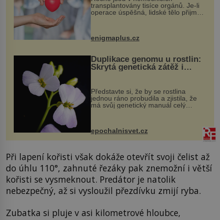
transplantovány tisíce orgánů. Je-li
operace úspěšná, lidské tělo přijme
darovaný orgán za své a pacient
může vést plnohodnotný život. Ale co
když při transplantaci nepřijímám...
enigmaplus.cz
Duplikace genomu u rostlin:
Skrytá genetická zátěž i
evoluční výhoda
Představte si, že by se rostlina
jednou ráno probudila a zjistila, že
má svůj genetický manuál celý
dvakrát. Přesně to se občas v
přírodě stane – a podle nového
výzkumu to může být pro druhy
epochalnisvet.cz
vstupenka...
Při lapení kořisti však dokáže otevřít svoji čelist až
do úhlu 110°, zahnuté řezáky pak znemožní i větší
kořisti se vysmeknout. Predátor je natolik
nebezpečný, až si vysloužil přezdívku zmijí ryba.
Zubatka si pluje v asi kilometrové hloubce,