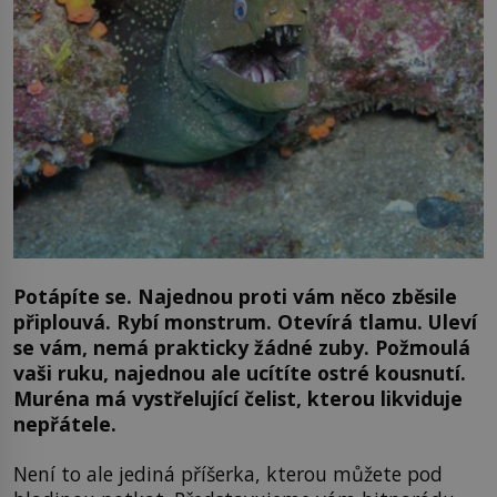
Potápíte se. Najednou proti vám něco zběsile
připlouvá. Rybí monstrum. Otevírá tlamu. Uleví
se vám, nemá prakticky žádné zuby. Požmoulá
vaši ruku, najednou ale ucítíte ostré kousnutí.
Muréna má vystřelující čelist, kterou likviduje
nepřátele.
Není to ale jediná příšerka, kterou můžete pod