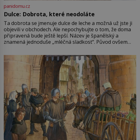
panidomu.cz
Dulce: Dobrota, které neodoláte
Ta dobrota se jmenuje dulce de leche a možná už jste ji
objevili v obchodech. Ale nepochybujte o tom, že doma
připravená bude ještě lepší. Název je španělský a
znamená jednoduše „mléčná sladkost“. Původ ovšem
není úplně jednoznačný, o autorství této receptury se
pře hned několik latinskoamerických zemí a k tomu
Francie, kde se traduje,