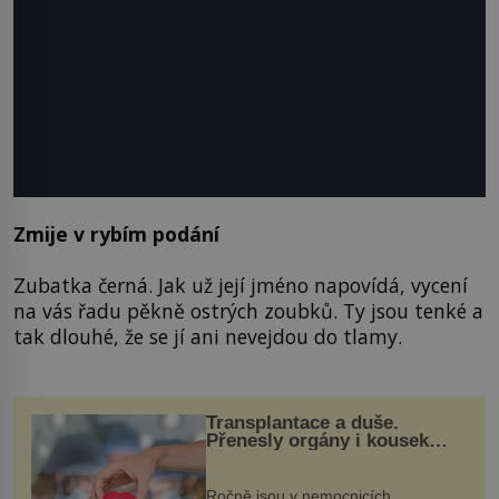
Zmije v rybím podání
Zubatka černá. Jak už její jméno napovídá, vycení
na vás řadu pěkně ostrých zoubků. Ty jsou tenké a
tak dlouhé, že se jí ani nevejdou do tlamy.
Transplantace a duše.
Přenesly orgány i kousek
osobnosti dárce?
Ročně jsou v nemocnicích