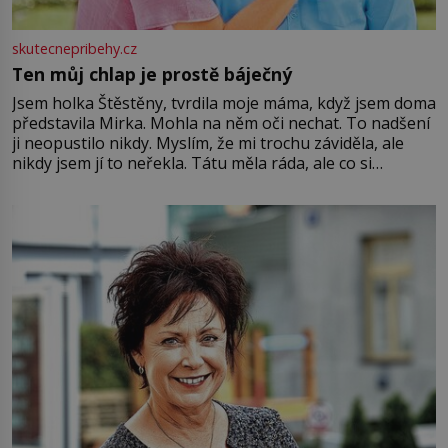
skutecnepribehy.cz
Ten můj chlap je prostě báječný
Jsem holka Štěstěny, tvrdila moje máma, když jsem doma
představila Mirka. Mohla na něm oči nechat. To nadšení
ji neopustilo nikdy. Myslím, že mi trochu záviděla, ale
nikdy jsem jí to neřekla. Tátu měla ráda, ale co si
pamatuji, tak jsme s Mirkem byli zamilovaní mnohem víc.
Jsme spolu moc rádi Tehdy byla jiná doba, když