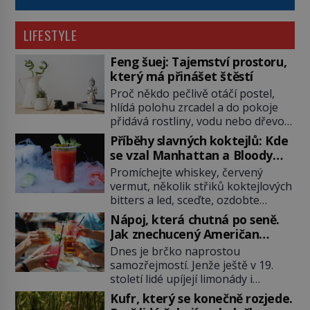
LIFESTYLE
Feng šuej: Tajemství prostoru,
který má přinášet štěstí
Proč někdo pečlivě otáčí postel,
hlídá polohu zrcadel a do pokoje
přidává rostliny, vodu nebo dřevo?
Feng šuej tvrdí, že domov není jen
Příběhy slavných koktejlů: Kde
soubor zdí a nábytku. Je to prostor,
se vzal Manhattan a Bloody
kterým proudí energie čchi a jeho
Mary?
Promíchejte whiskey, červený
uspořádání může ovlivňovat, jak se
vermut, několik střiků koktejlových
v něm člověk cítí. Feng šuej má
bitters a led, sceďte, ozdobte
kořeny ve staré Číně a jeho historie
koktejlovou třešinkou a tadá…
[…]
Nápoj, která chutná po seně.
Manhattan je tu! A pokud to má být
Jak znechucený Američan
skutečně on, dejte si pozor, ať
vymyslel brčko
Dnes je brčko naprostou
místo klasické americké rye
samozřejmostí. Jenže ještě v 19.
whiskey či klidně bourbonu
století lidé upíjejí limonády i
nepoužijete skotskou whisku. Co
koktejly dutými stébly žita nebo
se stane? Inu, koktejl bude stále
Kufr, který se konečně rozjede.
žitné slámy. Fungují sice dobře,