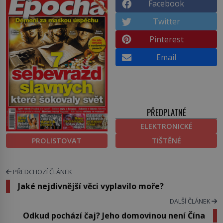
Facebook
Twitter
Pinterest
Email
PŘEDPLATNÉ
ELEKTRONICKÉ
PROLISTOVAT
TIŠTĚNÉ
PŘEDCHOZÍ ČLÁNEK
Jaké nejdivnější věci vyplavilo moře?
DALŠÍ ČLÁNEK
Odkud pochází čaj? Jeho domovinou není Čína