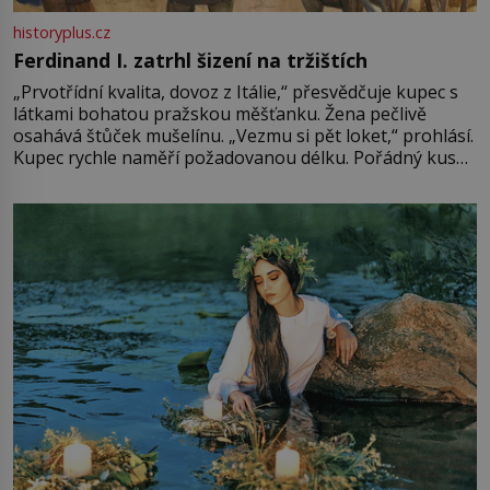
historyplus.cz
Ferdinand I. zatrhl šizení na tržištích
„Prvotřídní kvalita, dovoz z Itálie,“ přesvědčuje kupec s
látkami bohatou pražskou měšťanku. Žena pečlivě
osahává štůček mušelínu. „Vezmu si pět loket,“ prohlásí.
Kupec rychle naměří požadovanou délku. Pořádný kus
mu přitom zůstane za prsty… „Na šaty ho bude málo,
milostpaní. Stačí jenom na sukni,“ zhodnotí švadlena
množství růžového mušelínu. „Ošidili vás, podívejte.“
Vezme do ruky dřevěnou