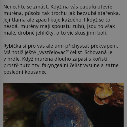
Nenechte se zmást. Když na vás papulu otevře
muréna, působí tak trochu jak bezzubá stařenka.
Její tlama ale zpacifikuje každého. I když se to
nezdá, murény mají spoustu zubů, jsou to však
malé, drobné jehličky, o to víc skus jimi bolí.
Rybička si pro vás ale umí přichystat překvapení.
Má totiž ještě „vystřelovací“ čelist. Schovaná je
v hrdle. Když muréna dlouho zápasí s kořistí,
prostě tuto tzv. faryngeální čelist vysune a zatne
poslední kousanec.