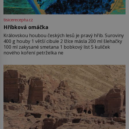
tisicereceptu.cz
Hříbková omáčka
Královskou houbou českých lesů je pravý hřib. Suroviny
400 g houby 1 větší cibule 2 lžíce másla 200 ml šlehačky
100 ml zakysané smetana 1 bobkový list 5 kuliček
nového koření petrželka ne