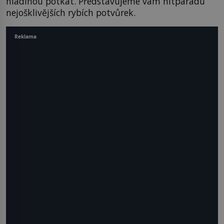
hladinou potkat. Představujeme vám hitparádu
nejošklivějších rybích potvůrek.
Reklama