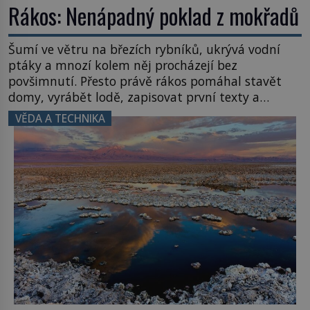
Rákos: Nenápadný poklad z mokřadů
Šumí ve větru na březích rybníků, ukrývá vodní
ptáky a mnozí kolem něj procházejí bez
povšimnutí. Přesto právě rákos pomáhal stavět
domy, vyrábět lodě, zapisovat první texty a
inspiroval řadu pověstí. Tato skromná, ale
VĚDA A TECHNIKA
užitečná rostlina provází člověka už tisíce let.
Většina lidí vnímá rákos jen jako obyčejnou kulisu
letního koupání. Stačí se však podívat […]