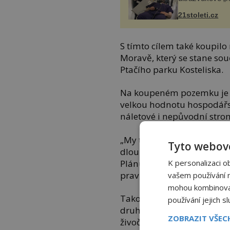
21stoleti.cz
S tímto cílem také koupilo
Moravě, který se stane sou
Ptačího parku Kosteliska.
Na koupeném pozemku je v 
velkou hodnotu hospodářsk
náletové i nepůvodní stro
„My tam chceme vytvořit le
Tyto webové
dlouhou tradici po stovky l
K personalizaci o
Plánujeme vysázet řídký les
pravidelně ořezávaly. Nav
vašem používání na
mohou kombinovat 
Takový biotop a způsob h
používání jejich s
druhům ohroženého hmyzu
ZOBRAZIT VŠE
živočichů a rostlin,“ říká
Lu