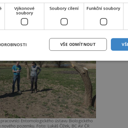
ogickém centru AV ČR.
é
Výkonové
Soubory cílení
Funkční soubory
soubory
ODROBNOSTI
VŠE ODMÍTNOUT
VŠ
 pracovníci Entomologického ústavu Biologického
u nového pozemku. Foto: Lukáš Čížek, BC AV ČR