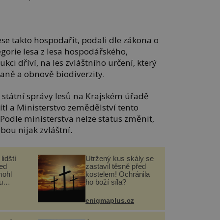
se takto hospodařit, podali dle zákona o
gorie lesa z lesa hospodářského,
ci dříví, na les zvláštního určení, který
aně a obnově biodiverzity.
 státní správy lesů na Krajském úřadě
tl a Ministerstvo zemědělství tento
 Podle ministerstva nelze status změnit,
bou nijak zvláštní.
lidští
Utržený kus skály se
řed
zastavil těsně před
mohl
kostelem! Ochránila
u
ho boží síla?
enigmaplus.cz