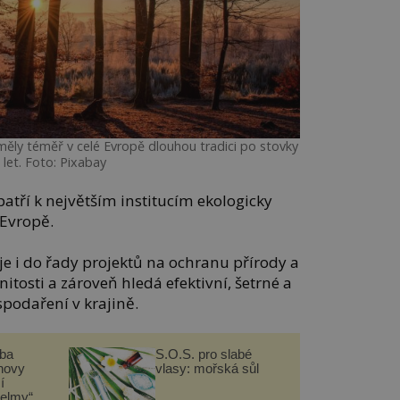
é měly téměř v celé Evropě dlouhou tradici po stovky
let. Foto: Pixabay
atří k největším institucím ekologicky
Evropě.
 i do řady projektů na ochranu přírody a
tosti a zároveň hledá efektivní, šetrné a
podaření v krajině.
čba
S.O.S. pro slabé
novy
vlasy: mořská sůl
í
helmy“