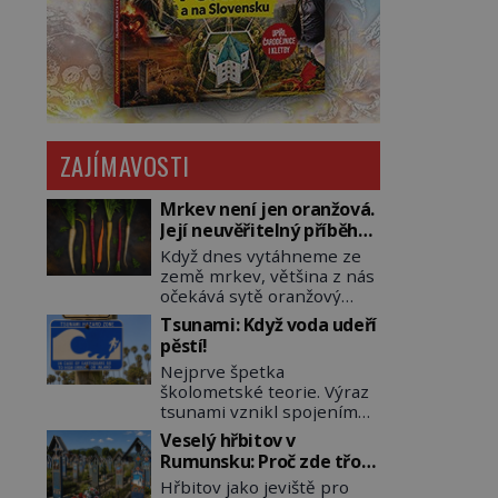
ZAJÍMAVOSTI
Mrkev není jen oranžová.
Její neuvěřitelný příběh
začíná fialovou barvou
Když dnes vytáhneme ze
země mrkev, většina z nás
očekává sytě oranžový
kořen. Jenže po většinu
Tsunami: Když voda udeří
své historie je mrkev
pěstí!
všechno možné, jen ne
Nejprve špetka
oranžová. Je fialová, žlutá,
školometské teorie. Výraz
bílá, někdy dokonce téměř
tsunami vznikl spojením
černá. Až díky stovkám let
japonských slov tsu
pečlivého šlechtění se z ní
Veselý hřbitov v
(přístav) a nami (vlna).
stává zelenina, bez které
Rumunsku: Proč zde třou
Jedná se o dlouhou vlnu,
si českou zahradu ani
pohřební plačky bídu s
Hřbitov jako jeviště pro
která je na volném moři
nedokážeme představit.