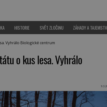
IKA
HISTORIE
SVĚT ZLOČINU
ZÁHADY A TAJEMSTV
esa. Vyhrálo Biologické centrum
tátu o kus lesa. Vyhrálo
9.3.