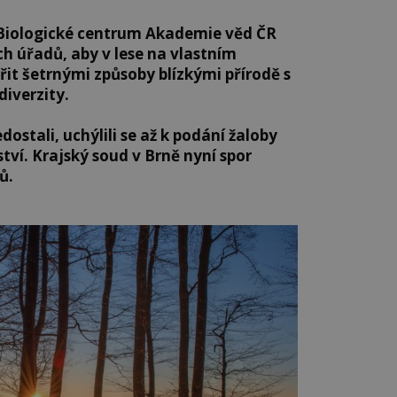
ží Biologické centrum Akademie věd ČR
ch úřadů, aby v lese na vlastním
t šetrnými způsoby blízkými přírodě s
diverzity.
dostali, uchýlili se až k podání žaloby
tví. Krajský soud v Brně nyní spor
ů.