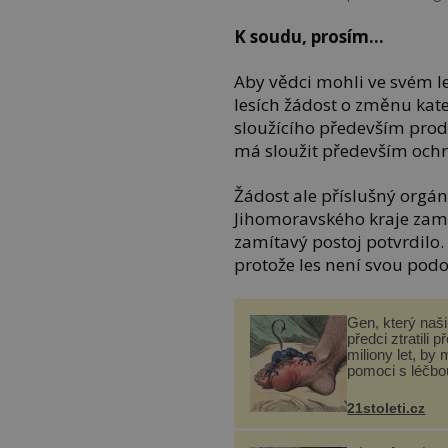
K soudu, prosím…
Aby vědci mohli ve svém le
lesích žádost o změnu kate
sloužícího především produk
má sloužit především ochr
Žádost ale příslušný orgán
Jihomoravského kraje zamí
zamítavý postoj potvrdilo.
protože les není svou podo
Gen, který naši 
předci ztratili p
miliony let, by 
pomoci s léčbo
„nemoci králů“
21stoleti.cz