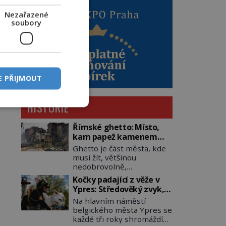
Nezařazené
soubory
E PŘIJMOUT
HISTORIE
Římské ghetto: Místo,
kam papež kamenem
dohodil
Ghetto je část města, kde
musí žít, většinou
nedobrovolně,
náboženská, rasová nebo
Kočky padající z věže v
národnostní menšina
Ypres: Středověký zvyk,
obyvatel. Bohaté
který dodnes budí
Na hlavním náměstí
historické zkušenosti mají
rozpaky
belgického města Ypres se
s takovým životem Židé. Už
každé tři roky shromáždí
od středověku jsou totiž v