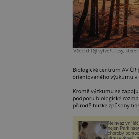
Vědci chtějí vytvořit lesy, kter
Biologické centrum AV ČR p
orientovaného výzkumu v 
Kromě výzkumu se zapojuje
podporu biologické rozmani
přírodě blízké způsoby hos
Neinvazivní lé
nejen Parkinso
choroby pomoc
ultrazvukové „