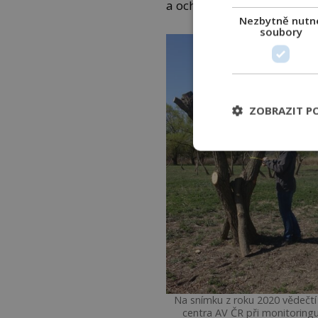
a ochrany přírody na Biol
Nezbytně nutn
soubory
ZOBRAZIT P
Na snímku z roku 2020 vědečtí
centra AV ČR při monitoring