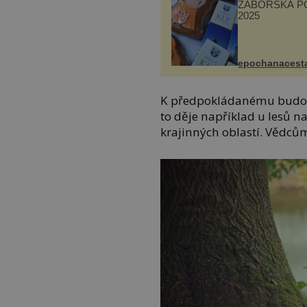
ZÁBOŘSKÁ P
2025
epochanacest
K předpokládanému budouc
to děje například u lesů 
krajinných oblastí. Vědcům