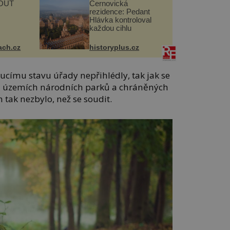
OUŤ
Černovická
rezidence: Pedant
Hlávka kontroloval
každou cihlu
ach.cz
historyplus.cz
ímu stavu úřady nepřihlédly, tak jak se
na územích národních parků a chráněných
 tak nezbylo, než se soudit.