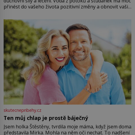
duchovní síly a léčení. Voda z potoků a studánek má moc
přinést do vašeho života pozitivní změny a obnovit vaši
energii. Využitím těchto přírodních zdrojů v magii
můžete obohatit své rituály a přinést do svého života
větší harmonii a klid. Je důležité
skutecnepribehy.cz
Ten můj chlap je prostě báječný
Jsem holka Štěstěny, tvrdila moje máma, když jsem doma
představila Mirka. Mohla na něm oči nechat. To nadšení