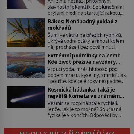
Ani zima nezkazí přítomným
slavnostní okamžik. Se slunečními
brýlemi hledí na startující raketu,
která má do vesmíru vynést kromě
Rákos: Nenápadný poklad z
posádky také obyčejnou učitelku.
mokřadů
Po několika sekundách všem
Šumí ve větru na březích rybníků,
ztuhnou úsměvy, stroj totiž
ukrývá vodní ptáky a mnozí kolem
exploduje. Jejich konstrukce není
něj procházejí bez povšimnutí.
z levného kraje, daňové poplatníky
Přesto právě rákos pomáhal stavět
stojí miliardy dolarů. Na druhou
Extrémní podmínky na Zemi:
domy, vyrábět lodě, zapisovat první
stranu zvládnou jen představitelné
Kde život přežívá navzdory
texty a inspiroval řadu pověstí.
věci. Na malé kousky Název:
všemu
Vroucí voda, mráz hluboko pod
Tato skromná, ale užitečná
Columbia První […]
bodem mrazu, kyseliny, smrtící tlak
rostlina provází člověka už tisíce
i pouště, kde celé roky nespadne
let. Většina lidí vnímá rákos jen jako
jediná kapka deště. Na první
obyčejnou kulisu letního koupání.
Kosmická hádanka: Jaká je
pohled místa, kde nemůže
Stačí se však podívat […]
největší kometa ve známém
existovat vůbec nic. Přesto právě
vesmíru?
Vesmír se rozpíná stále rychleji.
tady vědci objevují organismy,
Jenže, jak je to možné? Současná
které posouvají hranice života.
fyzika je v koncích. Odpovědí by
Každý nový nález mění naše
mohla být hypotetická temná
představy o tom, co všechno
energie. Právě na tu se zaměří
dokáže příroda a napovídá, kde
NENECHTE SI UJÍT DALŠÍ ZAJÍMAVÉ ČLÁNKY
pozornost dvojice zkušených