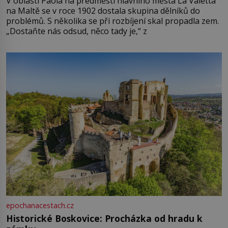
V oblasti Paola na předměstí hlavního města La Valetta
na Maltě se v roce 1902 dostala skupina dělníků do
problémů. S několika se při rozbíjení skal propadla zem.
„Dostaňte nás odsud, něco tady je,“ z
epochanacestach.cz
Historické Boskovice: Procházka od hradu k