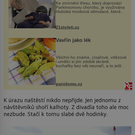
Ke zmírnění třesu, který doprovází
Parkinsonovu chorobu, je využívána
hluboká mozková stimulace, která
však vyžaduje vysoce invazivní
zákrok. Ultrazvuk zase není vhodný
k dostatečně přesnému zacílení ...
21stoleti.cz
Vavřín jako lék
Všichni ho známe, císařové, vítězové
i umělci si jím zdobili skráně,
kuchařky bez něj neuvaří, a to ještě
nevíte, že bobkový list může výrazně
zmírnit některé naše neduhy.
Obsahuje v malém množství ně...
panidomu.cz
K úrazu naštěstí nikdo nepřijde. Jen jednomu z
návštěvníků shoří kalhoty. Z divadla toho ale moc
nezbude. Stačí k tomu slabé dvě hodinky.