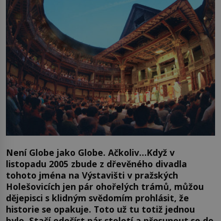
Není Globe jako Globe. Ačkoliv…Když v
listopadu 2005 zbude z dřevěného divadla
tohoto jména na Výstavišti v pražských
Holešovicích jen pár ohořelých trámů, můžou
dějepisci s klidným svědomím prohlásit, že
historie se opakuje. Toto už tu totiž jednou
bylo. Stačí odečíst pár století a přesunout se do