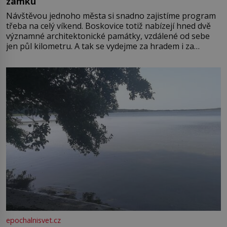
zámku
Návštěvou jednoho města si snadno zajistíme program
třeba na celý víkend. Boskovice totiž nabízejí hned dvě
významné architektonické památky, vzdálené od sebe
jen půl kilometru. A tak se vydejme za hradem i za
zámkem do krásné jihomoravské krajiny. Trhová osada
Boskovice na okraji Drahanské vrchoviny vznikla někdy
ve13. století, a už v roce 1313 kronikáři zaznamenali
epochalnisvet.cz