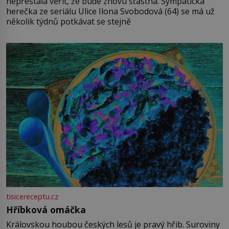
nepřestala věřit, že bude znovu šťastná. Sympatická
herečka ze seriálu Ulice Ilona Svobodová (64) se má už
několik týdnů potkávat se stejně
tisicereceptu.cz
Hříbková omáčka
Královskou houbou českých lesů je pravý hřib. Suroviny