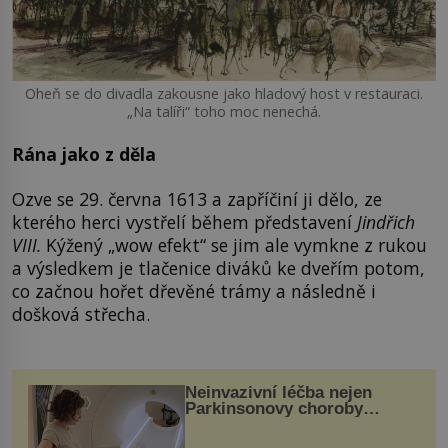
Oheň se do divadla zakousne jako hladový host v restauraci.
„Na talíři“ toho moc nenechá.
Rána jako z děla
Ozve se 29. června 1613 a zapříčiní ji dělo, ze
kterého herci vystřelí během představení
Jindřich
VIII.
Kýžený „wow efekt“ se jim ale vymkne z rukou
a výsledkem je tlačenice diváků ke dveřím potom,
co začnou hořet dřevěné trámy a následně i
došková střecha.
Neinvazivní léčba nejen
Parkinsonovy choroby
pomocí ultrazvukové
„helmy“