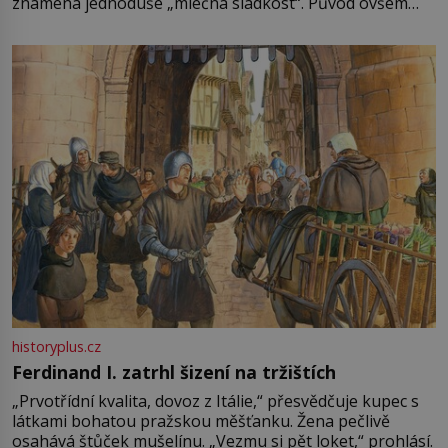
znamená jednoduše „mléčná sladkost“. Původ ovšem
není úplně jednoznačný, o autorství této receptury se
pře hned několik latinskoamerických zemí a k tomu
Francie, kde se traduje,
historyplus.cz
Ferdinand I. zatrhl šizení na tržištích
„Prvotřídní kvalita, dovoz z Itálie,“ přesvědčuje kupec s
látkami bohatou pražskou měšťanku. Žena pečlivě
osahává štůček mušelínu. „Vezmu si pět loket,“ prohlásí.