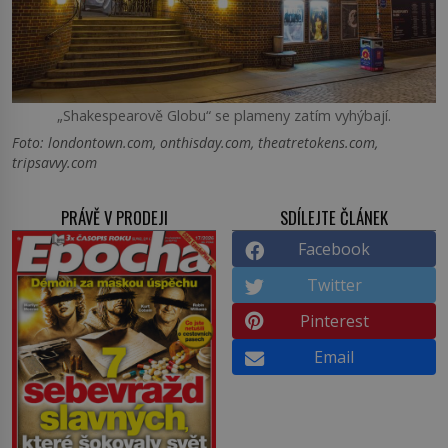
„Shakespearově Globu“ se plameny zatím vyhýbají.
Foto: londontown.com, onthisday.com, theatretokens.com,
tripsavvy.com
PRÁVĚ V PRODEJI
SDÍLEJTE ČLÁNEK
Facebook
Twitter
Pinterest
Email