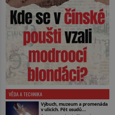
VĚDA A TECHNIKA
Výbuch, muzeum a promenáda
v ulicích. Pět osudů
nejslavnějších raketoplánů