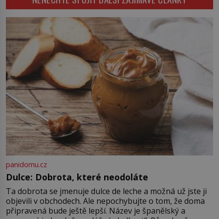
bychom jednou […]
astronomů. Namísto ní ale objeví
něco mnohem hmatatelnějšího.
Naprosto rekordní kometu!
Astronomové Pedro Bernardinelli a
Gary Bernstein mravenčí prací
zkoumají archivní snímky v rámci
Průzkumu temné energie […]
panidomu.cz
Dulce: Dobrota, které neodoláte
Ta dobrota se jmenuje dulce de leche a možná už jste ji
objevili v obchodech. Ale nepochybujte o tom, že doma
připravená bude ještě lepší. Název je španělský a