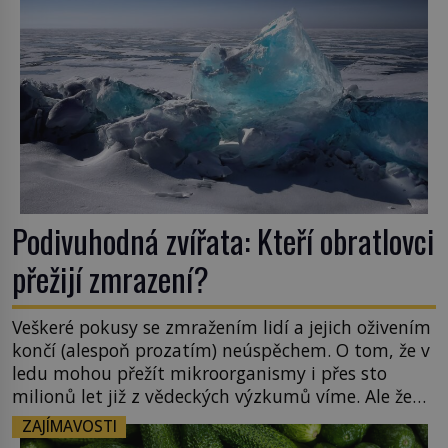
Podivuhodná zvířata: Kteří obratlovci
přežijí zmrazení?
Veškeré pokusy se zmražením lidí a jejich oživením
končí (alespoň prozatím) neúspěchem. O tom, že v
ledu mohou přežít mikroorganismy i přes sto
milionů let již z vědeckých výzkumů víme. Ale že
by totální zmrazení byť na jedinou zimu přežili
ZAJÍMAVOSTI
nějací suchozemští obratlovci? Takto