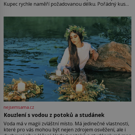
Kupec rychle naměří požadovanou délku. Pořádný kus
mu přitom zůstane za prsty… „Na šaty ho bude málo,
milostpaní. Stačí jenom na sukni,“ zhodnotí švadlena
množství růžového mušelínu. „Ošidili vás, podívejte.“
Vezme do ruky dřevěnou
nejsemsama.cz
Kouzlení s vodou z potoků a studánek
Voda má v magii zvláštní místo. Má jedinečné vlastnosti,
které pro vás mohou být nejen zdrojem osvěžení, ale i