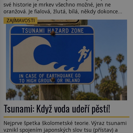
své historie je mrkev všechno možné, jen ne
oranžová. Je fialová, žlutá, bílá, někdy dokonce
téměř černá. Až díky stovkám let pečlivého
ZAJÍMAVOSTI
šlechtění se z ní stává zelenina, bez které si českou
zahradu ani nedokážeme představit. Její příběh je
[…]
Tsunami: Když voda udeří pěstí!
Nejprve špetka školometské teorie. Výraz tsunami
vznikl spojením japonských slov tsu (přístav) a