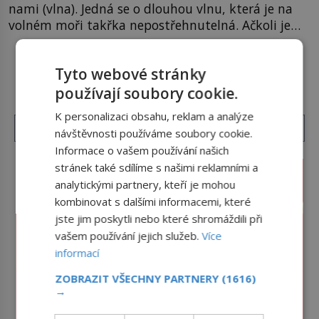
nami (vlna). Jedná se o dlouhou vlnu, která je na
volném moři takřka nepostřehnutelná. Ačkoli je
vlnová délka tsunami i 300 kilometrů, výška vlny
na volném moři je maximálně 1,5 metru. Máme se
DALŠÍ ČLÁNKY Z RUBRIKY ›
Tyto webové stránky
podobné obří vlny obávat i v Evropě? Vznik
tsunami si […]
používají soubory cookie.
K personalizaci obsahu, reklam a analýze
návštěvnosti používáme soubory cookie.
Informace o vašem používání našich
stránek také sdílíme s našimi reklamními a
analytickými partnery, kteří je mohou
kombinovat s dalšími informacemi, které
jste jim poskytli nebo které shromáždili při
vašem používání jejich služeb.
Více
informací
ZOBRAZIT VŠECHNY PARTNERY
(1616)
→