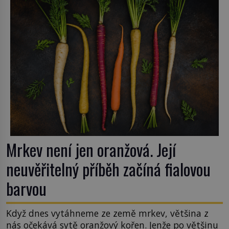
od poloviny 19. století, ovšem jako Češi […]
Mrkev není jen oranžová. Její
neuvěřitelný příběh začíná fialovou
barvou
Když dnes vytáhneme ze země mrkev, většina z
nás očekává sytě oranžový kořen. Jenže po většinu