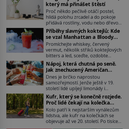
který má přinášet štěstí
Proč někdo pečlivě otáčí postel,
hlídá polohu zrcadel a do pokoje
přidává rostliny, vodu nebo dřevo?
Feng šuej tvrdí, že domov není jen
Příběhy slavných koktejlů: Kde
soubor zdí a nábytku. Je to prostor,
se vzal Manhattan a Bloody
kterým proudí energie čchi a jeho
Mary?
Promíchejte whiskey, červený
uspořádání může ovlivňovat, jak se
vermut, několik střiků koktejlových
v něm člověk cítí. Feng šuej má
bitters a led, sceďte, ozdobte
kořeny ve staré Číně a jeho historie
koktejlovou třešinkou a tadá…
[…]
Nápoj, která chutná po seně.
Manhattan je tu! A pokud to má být
Jak znechucený Američan
skutečně on, dejte si pozor, ať
vymyslel brčko
Dnes je brčko naprostou
místo klasické americké rye
samozřejmostí. Jenže ještě v 19.
whiskey či klidně bourbonu
století lidé upíjejí limonády i
nepoužijete skotskou whisku. Co
koktejly dutými stébly žita nebo
se stane? Inu, koktejl bude stále
Kufr, který se konečně rozjede.
žitné slámy. Fungují sice dobře,
skvělý, ale už to nebude
Proč lidé čekají na kolečka
mají ale jednu nepříjemnou
Manhattan ale […]
téměř pět tisíc let?
Kolo patří k nejstarším vynálezům
vlastnost po chvíli se rozmáčejí a
lidstva, ale kufr na kolečkách se
nápoji dodávají travnatou příchuť.
objevuje až ve 20. století. Po tisíce
Právě tahle drobná nepříjemnost
let lidé vláčejí těžká zavazadla v
přivede amerického výrobce