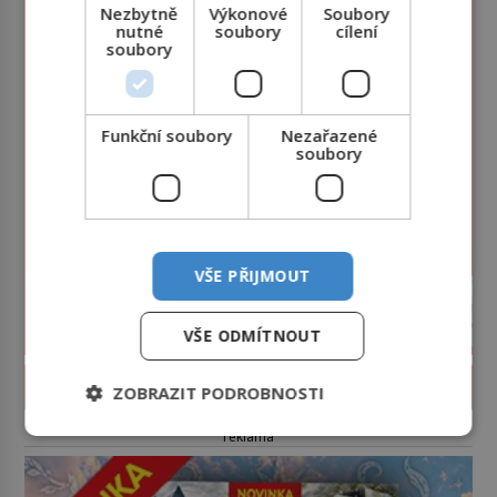
Nezbytně
Výkonové
Soubory
nutné
soubory
cílení
soubory
Funkční soubory
Nezařazené
soubory
VŠE PŘIJMOUT
VŠE ODMÍTNOUT
PROLISTOVAT ČASOPIS
ZOBRAZIT PODROBNOSTI
reklama