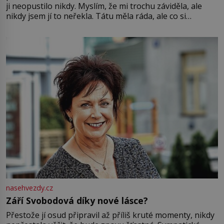
ji neopustilo nikdy. Myslím, že mi trochu záviděla, ale
nikdy jsem jí to neřekla. Tátu měla ráda, ale co si
pamatuji, tak jsme s Mirkem byli zamilovaní mnohem víc.
Jsme spolu moc rádi Tehdy byla jiná doba, když
nasehvezdy.cz
Září Svobodová díky nové lásce?
Přestože jí osud připravil až příliš kruté momenty, nikdy