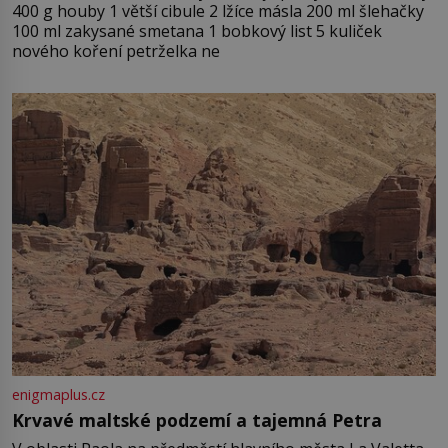
400 g houby 1 větší cibule 2 lžíce másla 200 ml šlehačky
100 ml zakysané smetana 1 bobkový list 5 kuliček
nového koření petrželka ne
enigmaplus.cz
Krvavé maltské podzemí a tajemná Petra