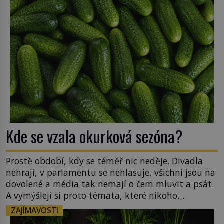
neuvěřitelnou věc dokáže na první pohled
obyčejná žába. Skokana hnědého u […]
Kde se vzala okurková sezóna?
Prostě období, kdy se téměř nic neděje. Divadla
nehrají, v parlamentu se nehlasuje, všichni jsou na
dovolené a média tak nemají o čem mluvit a psát.
A vymýšlejí si proto témata, které nikoho
nezajímají. Proč je však ona letní doba spojovaná
ZAJÍMAVOSTI
zrovna s okurkami? Okurkovou sezónu známe už