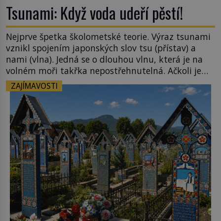
Tsunami: Když voda udeří pěstí!
Nejprve špetka školometské teorie. Výraz tsunami
vznikl spojením japonských slov tsu (přístav) a
nami (vlna). Jedná se o dlouhou vlnu, která je na
volném moři takřka nepostřehnutelná. Ačkoli je
vlnová délka tsunami i 300 kilometrů, výška vlny
ZAJÍMAVOSTI
na volném moři je maximálně 1,5 metru. Máme se
podobné obří vlny obávat i v Evropě? Vznik
tsunami si […]