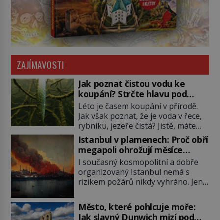
ZAJÍMAVOSTI
Jak poznat čistou vodu ke
koupání? Strčte hlavu pod
hladinu!
Léto je časem koupání v přírodě.
Jak však poznat, že je voda v řece,
rybníku, jezeře čistá? Jistě, máte
možnost využít informace
Istanbul v plamenech: Proč obří
hygieniků či podrobit křížovému
megapoli ohrožují měsíce
výslechu provozovatele přírodního
smaženého lilku?
I současný kosmopolitní a dobře
koupaliště. Existuje ale ještě jiná
organizovaný Istanbul nemá s
alternativa. Jaká? Podívat se pod
rizikem požárů nikdy vyhráno. Jen
hladinu a zjistit, kdo si onu
těžko si tak člověk dokáže
konkrétní vodní lokalitu oblíbil už
představit, jaká požární rizika
dávno před vámi. Říká se jim
Město, které pohlcuje moře:
skrýval Istanbul časů minulých. Jak
bioindikátory […]
Jak slavný Dunwich mizí pod