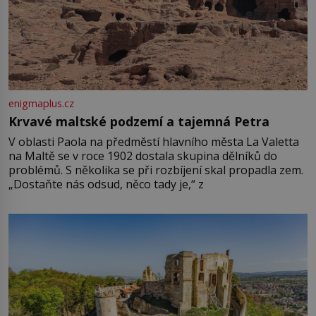
enigmaplus.cz
Krvavé maltské podzemí a tajemná Petra
V oblasti Paola na předměstí hlavního města La Valetta
na Maltě se v roce 1902 dostala skupina dělníků do
problémů. S několika se při rozbíjení skal propadla zem.
„Dostaňte nás odsud, něco tady je,“ z