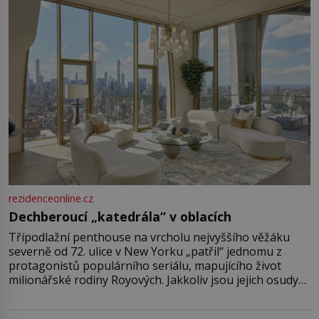
rezidenceonline.cz
Dechberoucí „katedrála“ v oblacích
Třípodlažní penthouse na vrcholu nejvyššího věžáku
severně od 72. ulice v New Yorku „patřil“ jednomu z
protagonistů populárního seriálu, mapujícího život
milionářské rodiny Royových. Jakkoliv jsou jejich osudy
fiktivní, nemovitosti, v nichž „žijí“, jsou velmi reálné.
Ohromující luxusní byt s pěti ložnicemi, čtyřmi