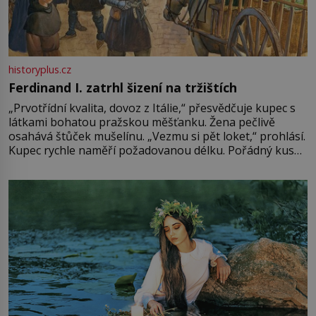
historyplus.cz
Ferdinand I. zatrhl šizení na tržištích
„Prvotřídní kvalita, dovoz z Itálie,“ přesvědčuje kupec s
látkami bohatou pražskou měšťanku. Žena pečlivě
osahává štůček mušelínu. „Vezmu si pět loket,“ prohlásí.
Kupec rychle naměří požadovanou délku. Pořádný kus
mu přitom zůstane za prsty… „Na šaty ho bude málo,
milostpaní. Stačí jenom na sukni,“ zhodnotí švadlena
množství růžového mušelínu. „Ošidili vás, podívejte.“
Vezme do ruky dřevěnou