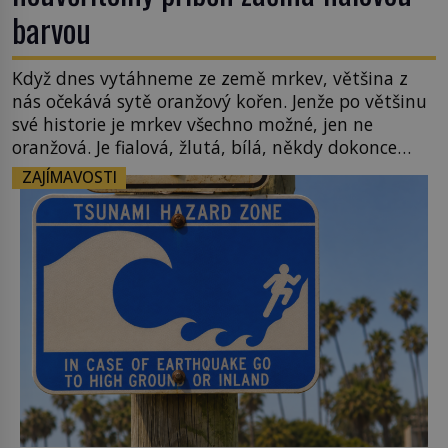
barvou
Když dnes vytáhneme ze země mrkev, většina z
nás očekává sytě oranžový kořen. Jenže po většinu
své historie je mrkev všechno možné, jen ne
oranžová. Je fialová, žlutá, bílá, někdy dokonce
téměř černá. Až díky stovkám let pečlivého
ZAJÍMAVOSTI
šlechtění se z ní stává zelenina, bez které si českou
zahradu ani nedokážeme představit. Její příběh je
[…]