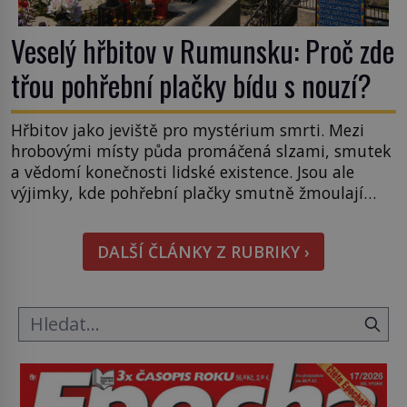
Veselý hřbitov v Rumunsku: Proč zde
třou pohřební plačky bídu s nouzí?
Hřbitov jako jeviště pro mystérium smrti. Mezi
hrobovými místy půda promáčená slzami, smutek
a vědomí konečnosti lidské existence. Jsou ale
výjimky, kde pohřební plačky smutně žmoulají
kapesníky nikoli při smutečním obřadu, ale při
pohledu na výši vyměřené podpory
DALŠÍ ČLÁNKY Z RUBRIKY ›
v nezaměstnanosti. Kam vás pozveme? Unikátní
hřbitov, který si vysloužil název „Veselý“, najdeme
v rumunské vesnici Sapanta, nedaleko hranic […]