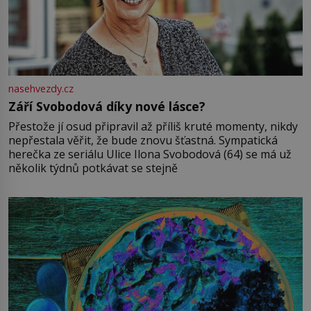
nasehvezdy.cz
Září Svobodová díky nové lásce?
Přestože jí osud připravil až příliš kruté momenty, nikdy
nepřestala věřit, že bude znovu šťastná. Sympatická
herečka ze seriálu Ulice Ilona Svobodová (64) se má už
několik týdnů potkávat se stejně