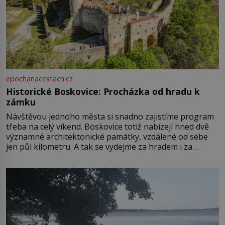
epochanacestach.cz
Historické Boskovice: Procházka od hradu k
zámku
Návštěvou jednoho města si snadno zajistíme program
třeba na celý víkend. Boskovice totiž nabízejí hned dvě
významné architektonické památky, vzdálené od sebe
jen půl kilometru. A tak se vydejme za hradem i za
zámkem do krásné jihomoravské krajiny. Trhová osada
Boskovice na okraji Drahanské vrchoviny vznikla někdy
ve13. století, a už v roce 1313 kronikáři zaznamenali