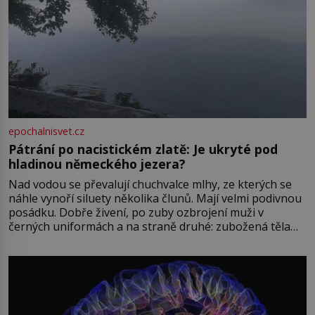
epochalnisvet.cz
Pátrání po nacistickém zlatě: Je ukryté pod
hladinou německého jezera?
Nad vodou se převalují chuchvalce mlhy, ze kterých se
náhle vynoří siluety několika člunů. Mají velmi podivnou
posádku. Dobře živení, po zuby ozbrojení muži v
černých uniformách a na straně druhé: zubožená těla
oblečená v chatrných vězeňských hadrech. Co tato
přízračná scéna znamená? Je jaro roku 1945, druhá
světová válka se chýlí ke konci. Jezero Stolpsee