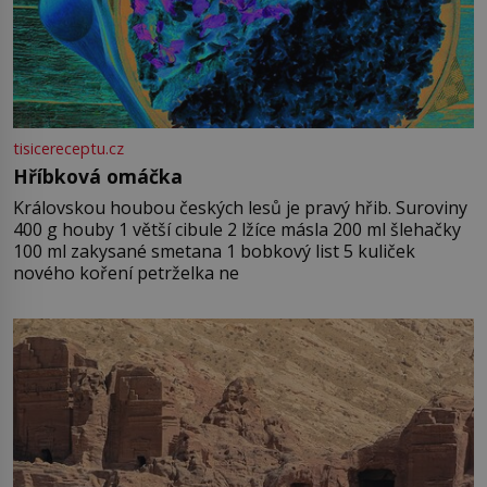
tisicereceptu.cz
Hříbková omáčka
Královskou houbou českých lesů je pravý hřib. Suroviny
400 g houby 1 větší cibule 2 lžíce másla 200 ml šlehačky
100 ml zakysané smetana 1 bobkový list 5 kuliček
nového koření petrželka ne