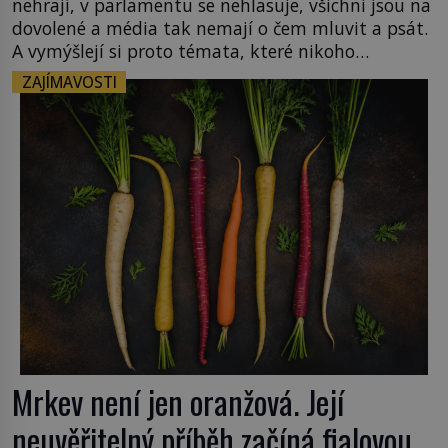
nehrají, v parlamentu se nehlasuje, všichni jsou na
dovolené a média tak nemají o čem mluvit a psát.
A vymýšlejí si proto témata, které nikoho
nezajímají. Proč je však ona letní doba spojovaná
ZAJÍMAVOSTI
zrovna s okurkami? Okurkovou sezónu známe už
od poloviny 19. století, ovšem jako Češi […]
Mrkev není jen oranžová. Její
neuvěřitelný příběh začíná fialovou