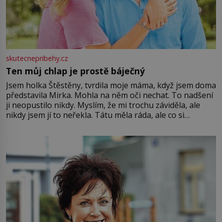
skutecnepribehy.cz
Ten můj chlap je prostě báječný
Jsem holka Štěstěny, tvrdila moje máma, když jsem doma
představila Mirka. Mohla na něm oči nechat. To nadšení
ji neopustilo nikdy. Myslím, že mi trochu záviděla, ale
nikdy jsem jí to neřekla. Tátu měla ráda, ale co si
pamatuji, tak jsme s Mirkem byli zamilovaní mnohem víc.
Jsme spolu moc rádi Tehdy byla jiná doba, když