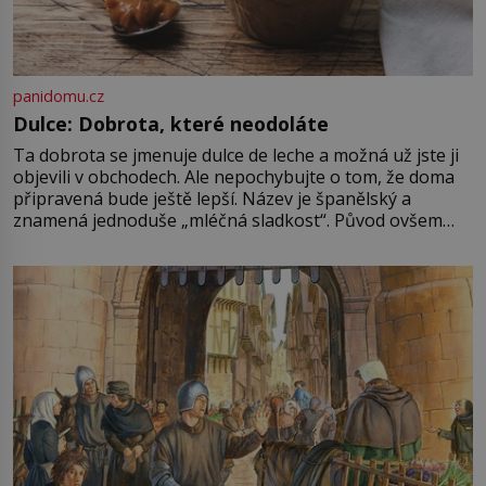
panidomu.cz
Dulce: Dobrota, které neodoláte
Ta dobrota se jmenuje dulce de leche a možná už jste ji
objevili v obchodech. Ale nepochybujte o tom, že doma
připravená bude ještě lepší. Název je španělský a
znamená jednoduše „mléčná sladkost“. Původ ovšem
není úplně jednoznačný, o autorství této receptury se
pře hned několik latinskoamerických zemí a k tomu
Francie, kde se traduje,