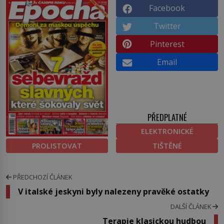
Facebook
Twitter
Pinterest
Email
PŘEDPLATNÉ
ELEKTRONICKÉ
PROLISTOVAT
TIŠTĚNÉ
PŘEDCHOZÍ ČLÁNEK
V italské jeskyni byly nalezeny pravěké ostatky
DALŠÍ ČLÁNEK
Terapie klasickou hudbou