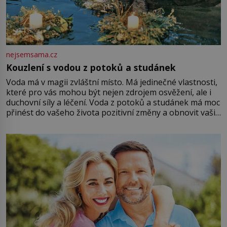
nejsemsama.cz
Kouzlení s vodou z potoků a studánek
Voda má v magii zvláštní místo. Má jedinečné vlastnosti,
které pro vás mohou být nejen zdrojem osvěžení, ale i
duchovní síly a léčení. Voda z potoků a studánek má moc
přinést do vašeho života pozitivní změny a obnovit vaši
energii. Využitím těchto přírodních zdrojů v magii
můžete obohatit své rituály a přinést do svého života
větší harmonii a klid. Je důležité