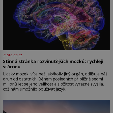
21stoleti.cz
Stinná stránka rozvinutějších mozků: rychleji
stárnou
Lidský mozek, více než jakýkoliv jiný orgán, odlišuje náš
druh od ostatních. Během posledních přibližně sedmi
milionů let se jeho velikost a složitost výrazně zvýšila,
což nám umožnilo používat jazyk,