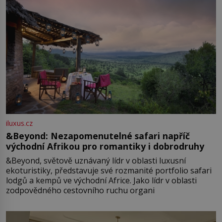
iluxus.cz
&Beyond: Nezapomenutelné safari napříč
východní Afrikou pro romantiky i dobrodruhy
&Beyond, světově uznávaný lídr v oblasti luxusní
ekoturistiky, představuje své rozmanité portfolio safari
lodgů a kempů ve východní Africe. Jako lídr v oblasti
zodpovědného cestovního ruchu organi