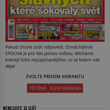
Pokud chcete znát odpověďi, čtrnáctideník
EPOCHA je pro Vás jasnou volbou. Mícháme
koktejl toho nejzajímavějšího, co se kolem nás
děje!
ZVOLTE PROSÍM VARIANTU
TIŠTĚNÁ
ELEKTRONICKÁ
NENECHTE SI UJÍT