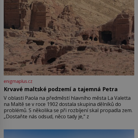
enigmaplus.cz
Krvavé maltské podzemí a tajemná Petra
V oblasti Paola na předměstí hlavního města La Valetta
na Maltě se v roce 1902 dostala skupina dělníků do
problémů. S několika se při rozbíjení skal propadla zem.
„Dostaňte nás odsud, něco tady je,“ z