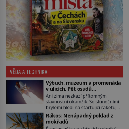
VĚDA A TECHNIKA
Výbuch, muzeum a promenáda
v ulicích. Pět osudů
nejslavnějších raketoplánů
Ani zima nezkazí přítomným
slavnostní okamžik. Se slunečními
brýlemi hledí na startující raketu,
která má do vesmíru vynést kromě
Rákos: Nenápadný poklad z
posádky také obyčejnou učitelku.
mokřadů
Po několika sekundách všem
Šumí ve větru na březích rybníků,