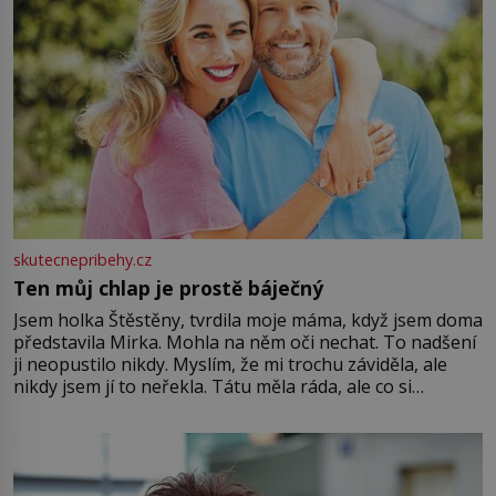
skutecnepribehy.cz
Ten můj chlap je prostě báječný
Jsem holka Štěstěny, tvrdila moje máma, když jsem doma
představila Mirka. Mohla na něm oči nechat. To nadšení
ji neopustilo nikdy. Myslím, že mi trochu záviděla, ale
nikdy jsem jí to neřekla. Tátu měla ráda, ale co si
pamatuji, tak jsme s Mirkem byli zamilovaní mnohem víc.
Jsme spolu moc rádi Tehdy byla jiná doba, když