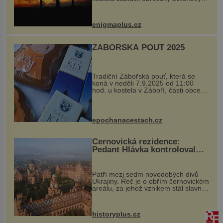
balvan, který se v květnu 2014
nečekaně odtrhl od nedaleké skály
při její demolici. Podle místních stojí
enigmaplus.cz
...
ZÁBOŘSKÁ POUŤ 2025
Tradiční Zábořská pouť, která se
koná v neděli 7.9.2025 od 11:00
hod. u kostela v Záboří, části obce
Kly u Mělníka. V programu naleznete
komentovanou prohlídku kostela,
dobovou hudbu, řemesla, atrakce...
epochanacestach.cz
Černovická rezidence:
Pedant Hlávka kontroloval
každou cihlu
Patří mezi sedm novodobých divů
Ukrajiny. Řeč je o obřím černovickém
areálu, za jehož vznikem stál slavný
český architekt Josef Hlávka. Ten si
na něm dal mimořádně záležet. Jeho
stavební plány by při ...
historyplus.cz