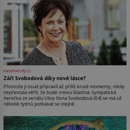
nasehvezdy.cz
Září Svobodová díky nové lásce?
Přestože jí osud připravil až příliš kruté momenty, nikdy
nepřestala věřit, že bude znovu šťastná. Sympatická
herečka ze seriálu Ulice Ilona Svobodová (64) se má už
několik týdnů potkávat se stejně