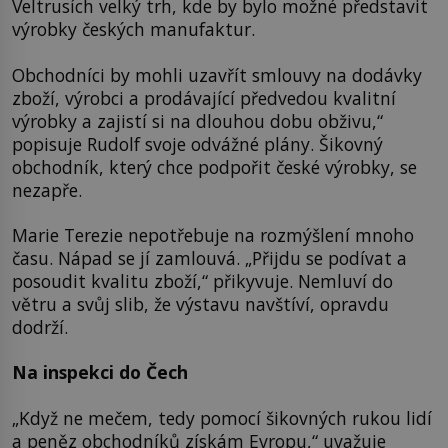
Veltrusích velký trh, kde by bylo možné představit
výrobky českých manufaktur.
Obchodníci by mohli uzavřít smlouvy na dodávky
zboží, výrobci a prodávající předvedou kvalitní
výrobky a zajistí si na dlouhou dobu obživu,“
popisuje Rudolf svoje odvážné plány. Šikovný
obchodník, který chce podpořit české výrobky, se
nezapře.
Marie Terezie nepotřebuje na rozmýšlení mnoho
času. Nápad se jí zamlouvá. „Přijdu se podívat a
posoudit kvalitu zboží,“ přikyvuje. Nemluví do
větru a svůj slib, že výstavu navštíví, opravdu
dodrží.
Na inspekci do Čech
„Když ne mečem, tedy pomocí šikovných rukou lidí
a peněz obchodníků získám Evropu,“ uvažuje