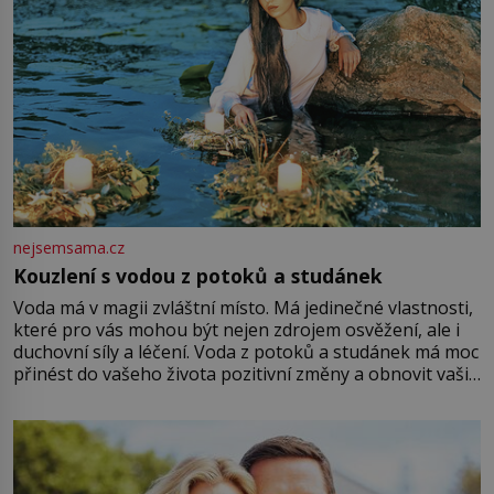
nejsemsama.cz
Kouzlení s vodou z potoků a studánek
Voda má v magii zvláštní místo. Má jedinečné vlastnosti,
které pro vás mohou být nejen zdrojem osvěžení, ale i
duchovní síly a léčení. Voda z potoků a studánek má moc
přinést do vašeho života pozitivní změny a obnovit vaši
energii. Využitím těchto přírodních zdrojů v magii
můžete obohatit své rituály a přinést do svého života
větší harmonii a klid. Je důležité