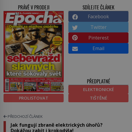
PRÁVĚ V PRODEJI
SDÍLEJTE ČLÁNEK
Facebook
Twitter
Pinterest
Email
PŘEDPLATNÉ
ELEKTRONICKÉ
PROLISTOVAT
TIŠTĚNÉ
PŘEDCHOZÍ ČLÁNEK
Jak fungují zbraně elektrických úhořů?
Dokážou zabít i krokodýla!