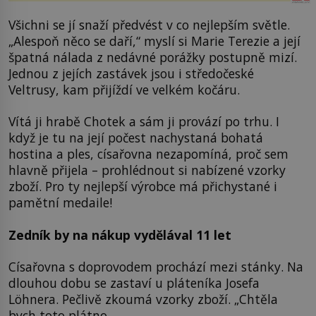
Všichni se jí snaží předvést v co nejlepším světle.
„Alespoň něco se daří,“ myslí si Marie Terezie a její
špatná nálada z nedávné porážky postupně mizí.
Jednou z jejích zastávek jsou i středočeské
Veltrusy, kam přijíždí ve velkém kočáru.
Vítá ji hrabě Chotek a sám ji provází po trhu. I
když je tu na její počest nachystaná bohatá
hostina a ples, císařovna nezapomíná, proč sem
hlavně přijela – prohlédnout si nabízené vzorky
zboží. Pro ty nejlepší výrobce má přichystané i
pamětní medaile!
Zedník by na nákup vydělával 11 let
Císařovna s doprovodem prochází mezi stánky. Na
dlouhou dobu se zastaví u pláteníka Josefa
Löhnera. Pečlivě zkoumá vzorky zboží. „Chtěla
bych toto plátno.