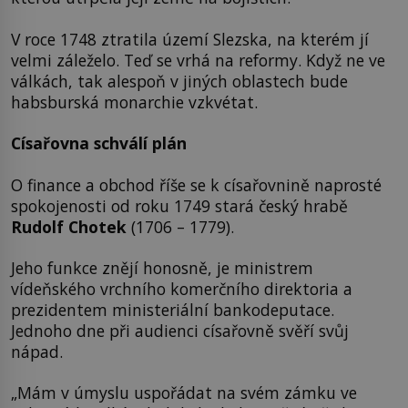
V roce 1748 ztratila území Slezska, na kterém jí
velmi záleželo. Teď se vrhá na reformy. Když ne ve
válkách, tak alespoň v jiných oblastech bude
habsburská monarchie vzkvétat.
Císařovna schválí plán
O finance a obchod říše se k císařovnině naprosté
spokojenosti od roku 1749 stará český hrabě
Rudolf Chotek
(1706 – 1779).
Jeho funkce znějí honosně, je ministrem
vídeňského vrchního komerčního direktoria a
prezidentem ministeriální bankodeputace.
Jednoho dne při audienci císařovně svěří svůj
nápad.
„Mám v úmyslu uspořádat na svém zámku ve