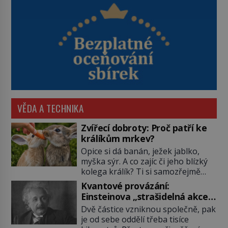
VĚDA A TECHNIKA
Zvířecí dobroty: Proč patří ke
králíkům mrkev?
Opice si dá banán, ježek jablko,
myška sýr. A co zajíc či jeho blízký
kolega králík? Ti si samozřejmě
pochutnají na mrkvi! Proč jsou
Kvantové provázání:
podobné představy o potravě
Einsteinova „strašidelná akce
zvířat často spíš mýty? Pokud máte
na dálku“ dál mate i fascinuje
Dvě částice vzniknou společně, pak
doma králíka, mrkev mu dát
vědce
je od sebe oddělí třeba tisíce
můžete. A nejspíš mu i bude