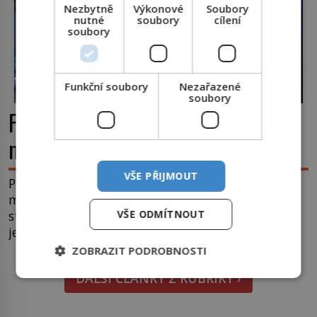
Nezbytně
Výkonové
Soubory
nutné
soubory
cílení
soubory
Funkční soubory
Nezařazené
soubory
První plastické operace: Když se
nový nos rodí z kůže na tváři
VŠE PŘIJMOUT
Plastická chirurgie se často považuje za vynález
moderní medicíny. Ve skutečnosti jsou její kořeny
VŠE ODMÍTNOUT
staré více než dva a půl tisíce let. V dobách, kdy
ještě neexistují antibiotika ani anestezie, se
odvážní lékaři pokoušejí vracet lidem tváře
ZOBRAZIT PODROBNOSTI
znetvořené válkou, tresty nebo nehodami. Jejich
DALŠÍ ČLÁNKY Z RUBRIKY ›
metody jsou překvapivě promyšlené a některé
principy používají chirurgové dodnes. Úplně první
[…]