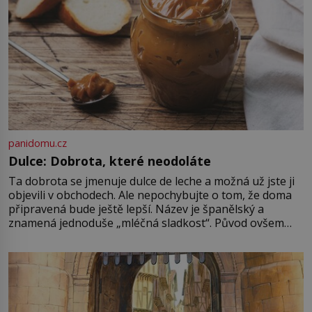
[…]
panidomu.cz
Dulce: Dobrota, které neodoláte
Ta dobrota se jmenuje dulce de leche a možná už jste ji
objevili v obchodech. Ale nepochybujte o tom, že doma
připravená bude ještě lepší. Název je španělský a
znamená jednoduše „mléčná sladkost“. Původ ovšem
není úplně jednoznačný, o autorství této receptury se
pře hned několik latinskoamerických zemí a k tomu
Francie, kde se traduje,