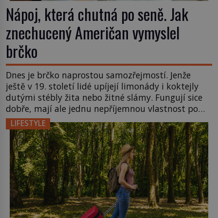
Nápoj, která chutná po seně. Jak
znechucený Američan vymyslel
brčko
Dnes je brčko naprostou samozřejmostí. Jenže
ještě v 19. století lidé upíjejí limonády i koktejly
dutými stébly žita nebo žitné slámy. Fungují sice
dobře, mají ale jednu nepříjemnou vlastnost po
chvíli se rozmáčejí a nápoji dodávají travnatou
LIFESTYLE
příchuť. Právě tahle drobná nepříjemnost přivede
amerického výrobce cigaretových náustků k
nápadu, který změní způsob pití po celém […]