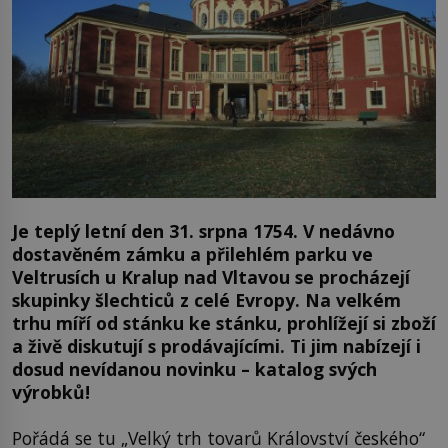
Je teplý letní den 31. srpna 1754. V nedávno
dostavěném zámku a přilehlém parku ve
Veltrusích u Kralup nad Vltavou se procházejí
skupinky šlechticů z celé Evropy. Na velkém
trhu míří od stánku ke stánku, prohlížejí si zboží
a živě diskutují s prodávajícími. Ti jim nabízejí i
dosud nevídanou novinku – katalog svých
výrobků!
Pořádá se tu „Velký trh tovarů Království českého“