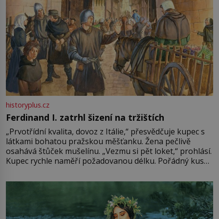
historyplus.cz
Ferdinand I. zatrhl šizení na tržištích
„Prvotřídní kvalita, dovoz z Itálie,“ přesvědčuje kupec s
látkami bohatou pražskou měšťanku. Žena pečlivě
osahává štůček mušelínu. „Vezmu si pět loket,“ prohlásí.
Kupec rychle naměří požadovanou délku. Pořádný kus
mu přitom zůstane za prsty… „Na šaty ho bude málo,
milostpaní. Stačí jenom na sukni,“ zhodnotí švadlena
množství růžového mušelínu. „Ošidili vás, podívejte.“
Vezme do ruky dřevěnou