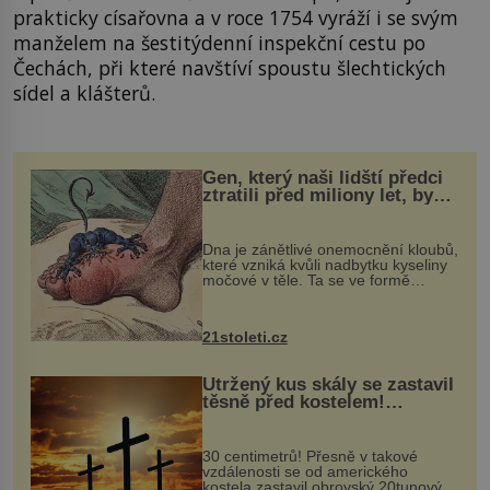
prakticky císařovna a v roce 1754 vyráží i se svým
manželem na šestitýdenní inspekční cestu po
Čechách, při které navštíví spoustu šlechtických
sídel a klášterů.
Gen, který naši lidští předci
ztratili před miliony let, by
mohl pomoci s léčbou
„nemoci králů“
Dna je zánětlivé onemocnění kloubů,
které vzniká kvůli nadbytku kyseliny
močové v těle. Ta se ve formě
krystalků ukládá v blízkosti kloubů,
nejčastěji přitom postihuje palce na
nohou, a způsobuje bole...
21stoleti.cz
Utržený kus skály se zastavil
těsně před kostelem!
Ochránila ho boží síla?
30 centimetrů! Přesně v takové
vzdálenosti se od amerického
kostela zastavil obrovský 20tunový