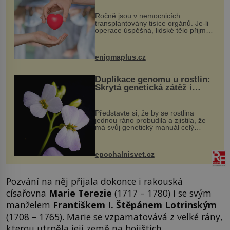
Ročně jsou v nemocnicích
transplantovány tisíce orgánů. Je-li
operace úspěšná, lidské tělo přijme
darovaný orgán za své a pacient
může vést plnohodnotný život. Ale co
když při transplantaci nepřijímám...
enigmaplus.cz
Duplikace genomu u rostlin:
Skrytá genetická zátěž i
evoluční výhoda
Představte si, že by se rostlina
jednou ráno probudila a zjistila, že
má svůj genetický manuál celý
dvakrát. Přesně to se občas v
přírodě stane – a podle nového
výzkumu to může být pro druhy
epochalnisvet.cz
vstupenka...
Pozvání na něj přijala dokonce i rakouská
císařovna
Marie Terezie
(1717 – 1780) i se svým
manželem
Františkem I. Štěpánem Lotrinským
(1708 – 1765). Marie se vzpamatovává z velké rány,
kterou utrpěla její země na bojištích.