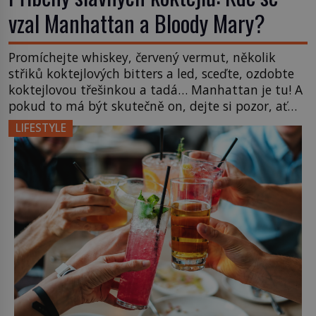
vzal Manhattan a Bloody Mary?
Promíchejte whiskey, červený vermut, několik
střiků koktejlových bitters a led, sceďte, ozdobte
koktejlovou třešinkou a tadá… Manhattan je tu! A
pokud to má být skutečně on, dejte si pozor, ať
místo klasické americké rye whiskey či klidně
LIFESTYLE
bourbonu nepoužijete skotskou whisku. Co se
stane? Inu, koktejl bude stále skvělý, ale už to
nebude Manhattan ale […]