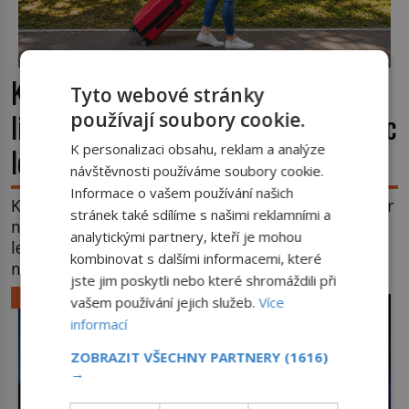
Kufr, který se konečně rozjede. Proč
Tyto webové stránky
lidé čekají na kolečka téměř pět tisíc
používají soubory cookie.
let?
K personalizaci obsahu, reklam a analýze
návštěvnosti používáme soubory cookie.
Informace o vašem používání našich
Kolo patří k nejstarším vynálezům lidstva, ale kufr
stránek také sdílíme s našimi reklamními a
na kolečkách se objevuje až ve 20. století. Po tisíce
analytickými partnery, kteří je mohou
let lidé vláčejí těžká zavazadla v rukou, na zádech
kombinovat s dalšími informacemi, které
nebo je nakládají na povozy. Stačí přitom jediný
jste jim poskytli nebo které shromáždili při
nápad, připevnit ke kufru kolečka. Jenže právě ten
LIFESTYLE
vašem používání jejich služeb.
Více
nikdo dlouho nedostane. Až jednou se na letišti
informací
ozve věta, která změní […]
ZOBRAZIT VŠECHNY PARTNERY
(1616)
→