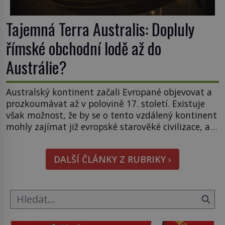
Tajemná Terra Australis: Dopluly
římské obchodní lodě až do
Austrálie?
Australský kontinent začali Evropané objevovat a
prozkoumávat až v polovině 17. století. Existuje
však možnost, že by se o tento vzdálený kontinent
mohly zajímat již evropské starověké civilizace, a
to o 15 století dříve? Již od starověku kartografové
zakreslovali do map záhadný kontinent Terra
DALŠÍ ČLÁNKY Z RUBRIKY ›
Australis – Jižní zemi. Proč? Do jisté míry to byl
smysl pro […]