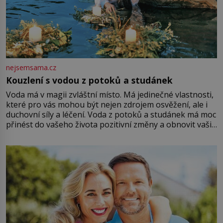
nejsemsama.cz
Kouzlení s vodou z potoků a studánek
Voda má v magii zvláštní místo. Má jedinečné vlastnosti,
které pro vás mohou být nejen zdrojem osvěžení, ale i
duchovní síly a léčení. Voda z potoků a studánek má moc
přinést do vašeho života pozitivní změny a obnovit vaši
energii. Využitím těchto přírodních zdrojů v magii
můžete obohatit své rituály a přinést do svého života
větší harmonii a klid. Je důležité