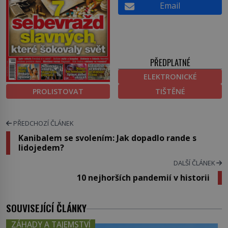
Email
PŘEDPLATNÉ
ELEKTRONICKÉ
PROLISTOVAT
TIŠTĚNÉ
PŘEDCHOZÍ ČLÁNEK
Kanibalem se svolením: Jak dopadlo rande s
lidojedem?
DALŠÍ ČLÁNEK
10 nejhorších pandemií v historii
SOUVISEJÍCÍ ČLÁNKY
ZÁHADY A TAJEMSTVÍ