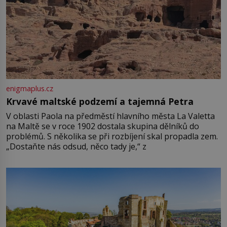
enigmaplus.cz
Krvavé maltské podzemí a tajemná Petra
V oblasti Paola na předměstí hlavního města La Valetta
na Maltě se v roce 1902 dostala skupina dělníků do
problémů. S několika se při rozbíjení skal propadla zem.
„Dostaňte nás odsud, něco tady je,“ z