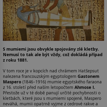
S mumiemi jsou obvykle spojovány zlé kletby.
Nemusí to tak ale být vždy, což dokládá případ
z roku 1881.
V tom roce je v kopcích nad chrámem Hatšepsut
nalezena francouzským egyptologem
Gastonem
Maspero
(1846–1916) mumie egyptského faraona
z 16. století před naším letopočtem
Ahmose I.
Přestože už v té době panují určité pochybnosti o
kletbách, které jsou s mumiemi spojené, Maspero
neváhá, mumii opatrně vyjme z cedrové rakve a