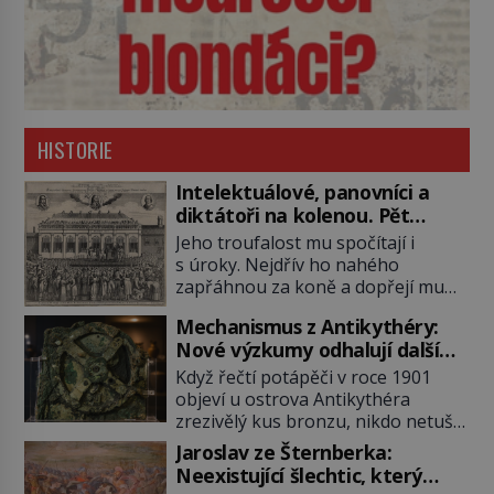
HISTORIE
Intelektuálové, panovníci a
diktátoři na kolenou. Pět
posledních okamžiků před
Jeho troufalost mu spočítají i
popravou
s úroky. Nejdřív ho nahého
zapřáhnou za koně a dopřejí mu
vyhlídkovou trasu kolem Londýna.
Mechanismus z Antikythéry:
Když ho pak věší, myslí si, že útrapy
Nové výzkumy odhalují další
skončily. Těsně předtím, než ztratí
překvapení o starověkém
vědomí ho odříznou a začnou jeho
Když řečtí potápěči v roce 1901
počítači
tělo zbavovat orgánů. Chvíli ještě
objeví u ostrova Antikythéra
vnímá, pak ho vysvobodí
zrezivělý kus bronzu, nikdo netuší,
bezvědomí a smrt. Do posledního
že drží v rukou jeden z
Jaroslav ze Šternberka:
doušku Kdo: Sokrates […]
nejúžasnějších vynálezů starověku.
Neexistující šlechtic, který
Až moderní rentgenové tomografy