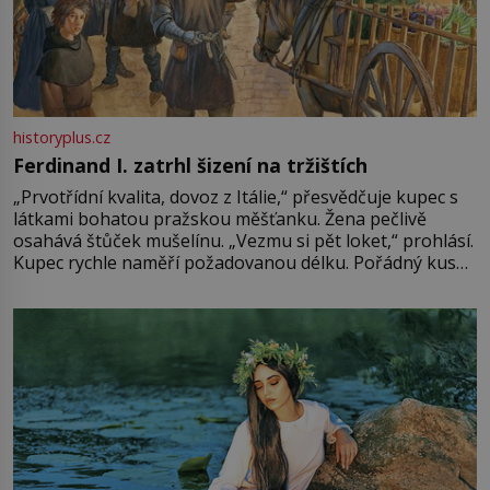
historyplus.cz
Ferdinand I. zatrhl šizení na tržištích
„Prvotřídní kvalita, dovoz z Itálie,“ přesvědčuje kupec s
látkami bohatou pražskou měšťanku. Žena pečlivě
osahává štůček mušelínu. „Vezmu si pět loket,“ prohlásí.
Kupec rychle naměří požadovanou délku. Pořádný kus
mu přitom zůstane za prsty… „Na šaty ho bude málo,
milostpaní. Stačí jenom na sukni,“ zhodnotí švadlena
množství růžového mušelínu. „Ošidili vás, podívejte.“
Vezme do ruky dřevěnou