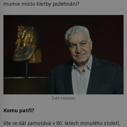
mumie místo kletby požehnání?
Zahi Hawass
Komu patří?
Vše se dál zamotává v 80. letech minulého století,