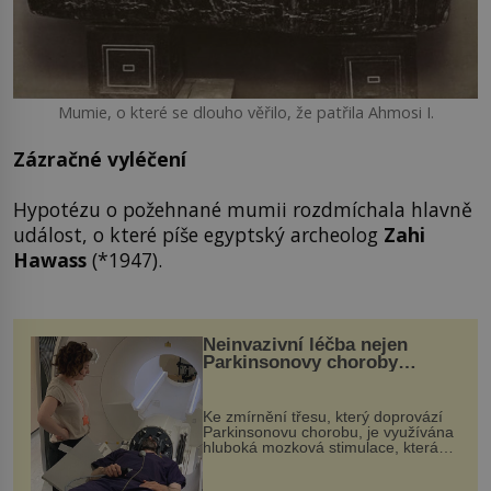
Mumie, o které se dlouho věřilo, že patřila Ahmosi I.
Zázračné vyléčení
Hypotézu o požehnané mumii rozdmíchala hlavně
událost, o které píše egyptský archeolog
Zahi
Hawass
(*1947).
Neinvazivní léčba nejen
Parkinsonovy choroby
pomocí ultrazvukové
„helmy“
Ke zmírnění třesu, který doprovází
Parkinsonovu chorobu, je využívána
hluboká mozková stimulace, která
však vyžaduje vysoce invazivní
zákrok. Ultrazvuk zase není vhodný