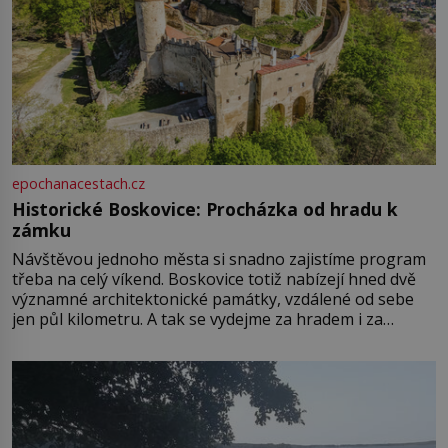
epochanacestach.cz
Historické Boskovice: Procházka od hradu k
zámku
Návštěvou jednoho města si snadno zajistíme program
třeba na celý víkend. Boskovice totiž nabízejí hned dvě
významné architektonické památky, vzdálené od sebe
jen půl kilometru. A tak se vydejme za hradem i za
zámkem do krásné jihomoravské krajiny. Trhová osada
Boskovice na okraji Drahanské vrchoviny vznikla někdy
ve13. století, a už v roce 1313 kronikáři zaznamenali