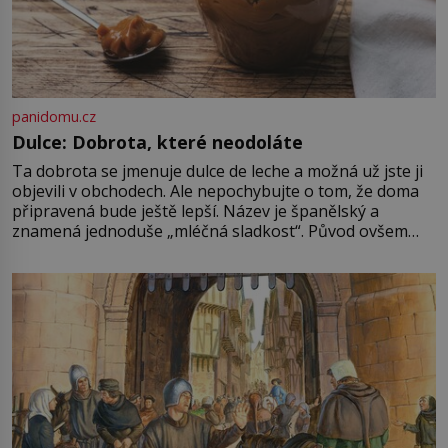
panidomu.cz
Dulce: Dobrota, které neodoláte
Ta dobrota se jmenuje dulce de leche a možná už jste ji
objevili v obchodech. Ale nepochybujte o tom, že doma
připravená bude ještě lepší. Název je španělský a
znamená jednoduše „mléčná sladkost“. Původ ovšem
není úplně jednoznačný, o autorství této receptury se
pře hned několik latinskoamerických zemí a k tomu
Francie, kde se traduje,