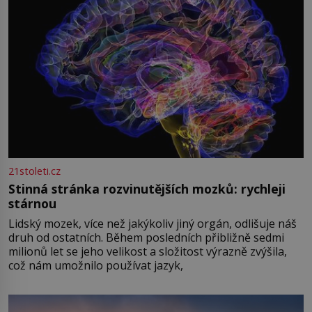
21stoleti.cz
Stinná stránka rozvinutějších mozků: rychleji
stárnou
Lidský mozek, více než jakýkoliv jiný orgán, odlišuje náš
druh od ostatních. Během posledních přibližně sedmi
milionů let se jeho velikost a složitost výrazně zvýšila,
což nám umožnilo používat jazyk,