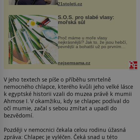
k dostatečně přesnému zacílení ...
21stoleti.cz
S.O.S. pro slabé vlasy:
mořská sůl
Proč máme u moře vlasy
nejkrásnější? Jak to, že jsou hebčí,
pevnější a bohatší už po prvním
vykoupání? Protože sůl obsažená v
mořské vodě má blahodárný vliv.
Nejen na tělo a pokožku, ale i na
nejsemsama.cz
vlasy. ...
V jeho textech se píše o příběhu smrtelně
nemocného chlapce, kterého kvůli jeho velké lásce
k egyptské historii vzali do muzea právě k mumii
Ahmose I. V okamžiku, kdy se chlapec podíval do
očí mumie, začal s sebou zmítat a upadl do
bezvědomí.
Později v nemocnici čekala celou rodinu úžasná
zpráva: Chlapec je vyléčen. Čeká snad u této