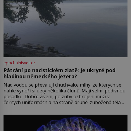
epochalnisvet.cz
Pátrání po nacistickém zlatě: Je ukryté pod
hladinou německého jezera?
Nad vodou se převalují chuchvalce mlhy, ze kterých se
náhle vynoří siluety několika člunů. Mají velmi podivnou
posádku. Dobře živení, po zuby ozbrojení muži v
černých uniformách a na straně druhé: zubožená těla
oblečená v chatrných vězeňských hadrech. Co tato
přízračná scéna znamená? Je jaro roku 1945, druhá
světová válka se chýlí ke konci. Jezero Stolpsee