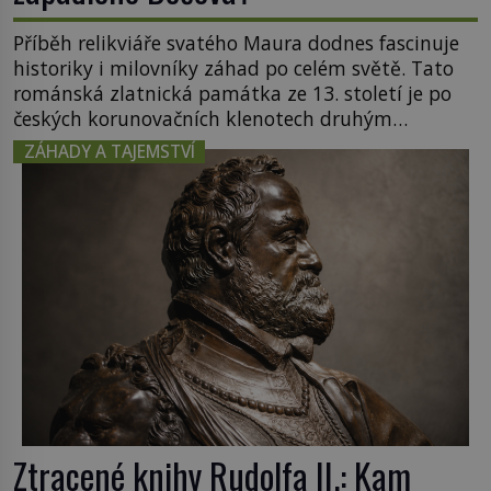
Příběh relikviáře svatého Maura dodnes fascinuje
historiky i milovníky záhad po celém světě. Tato
románská zlatnická památka ze 13. století je po
českých korunovačních klenotech druhým
nejcennějším movitým majetkem v České
ZÁHADY A TAJEMSTVÍ
republice. Přestože byl klenot v roce 1985 po
dramatickém pátrání kriminalistů úspěšně
nalezen, jeho minulost stále obestírá hustá mlha.
Otázky, jak přesně se tato […]
Ztracené knihy Rudolfa II.: Kam