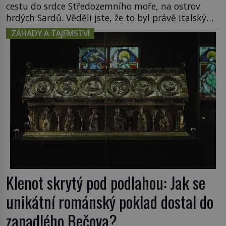
cestu do srdce Středozemního moře, na ostrov
hrdých Sardů. Věděli jste, že to byl právě italský
ostrov Sardinie, jenž těmto produktům moře
ZÁHADY A TAJEMSTVÍ
propůjčil své jméno. Co dalšího je pro Sardinii
typické a pro Středoevropana zajímavé? Na
mapách má […]
Klenot skrytý pod podlahou: Jak se
unikátní románský poklad dostal do
zapadlého Bečova?