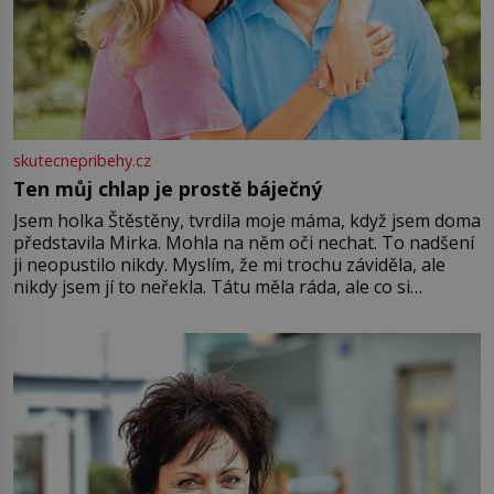
skutecnepribehy.cz
Ten můj chlap je prostě báječný
Jsem holka Štěstěny, tvrdila moje máma, když jsem doma
představila Mirka. Mohla na něm oči nechat. To nadšení
ji neopustilo nikdy. Myslím, že mi trochu záviděla, ale
nikdy jsem jí to neřekla. Tátu měla ráda, ale co si
pamatuji, tak jsme s Mirkem byli zamilovaní mnohem víc.
Jsme spolu moc rádi Tehdy byla jiná doba, když