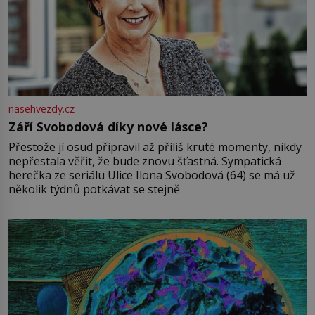
nasehvezdy.cz
Září Svobodová díky nové lásce?
Přestože jí osud připravil až příliš kruté momenty, nikdy
nepřestala věřit, že bude znovu šťastná. Sympatická
herečka ze seriálu Ulice Ilona Svobodová (64) se má už
několik týdnů potkávat se stejně