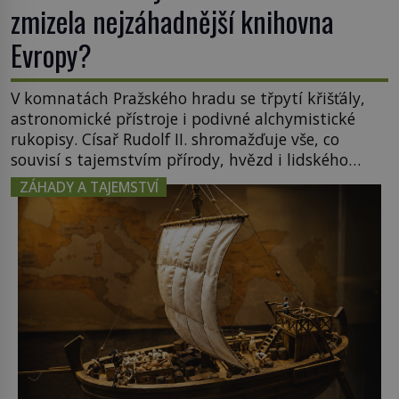
zmizela nejzáhadnější knihovna
Evropy?
V komnatách Pražského hradu se třpytí křišťály,
astronomické přístroje i podivné alchymistické
rukopisy. Císař Rudolf II. shromažďuje vše, co
souvisí s tajemstvím přírody, hvězd i lidského
poznání. Jenže po jeho smrti se jeho slavné sbírky
ZÁHADY A TAJEMSTVÍ
začínají rozpadat a část z nich mizí navždy. Kdo
odnesl nejvzácnější knihy? A existují ještě někde
zapomenuté rukopisy, které nikdo […]