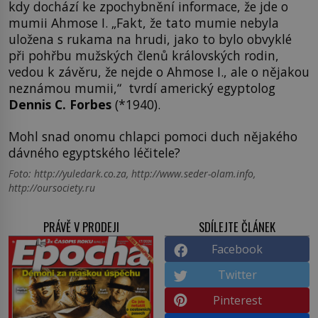
kdy dochází ke zpochybnění informace, že jde o
mumii Ahmose I. „Fakt, že tato mumie nebyla
uložena s rukama na hrudi, jako to bylo obvyklé
při pohřbu mužských členů královských rodin,
vedou k závěru, že nejde o Ahmose I., ale o nějakou
neznámou mumii,“ tvrdí americký egyptolog
Dennis C. Forbes
(*1940).
Mohl snad onomu chlapci pomoci duch nějakého
dávného egyptského léčitele?
Foto: http://yuledark.co.za, http://www.seder-olam.info,
http://oursociety.ru
PRÁVĚ V PRODEJI
SDÍLEJTE ČLÁNEK
Facebook
Twitter
Pinterest