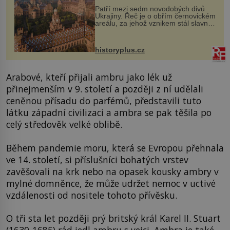
Patří mezi sedm novodobých divů
Ukrajiny. Řeč je o obřím černovickém
areálu, za jehož vznikem stál slavný
český architekt Josef Hlávka. Ten si
na něm dal mimořádně záležet. Jeho
stavební plány by při ...
historyplus.cz
Arabové, kteří přijali ambru jako lék už
přinejmenším v 9. století a později z ní udělali
ceněnou přísadu do parfémů, představili tuto
látku západní civilizaci a ambra se pak těšila po
celý středověk velké oblibě.
Během pandemie moru, která se Evropou přehnala
ve 14. století, si příslušníci bohatých vrstev
zavěšovali na krk nebo na opasek kousky ambry v
mylné domněnce, že může udržet nemoc v uctivé
vzdálenosti od nositele tohoto přívěsku.
O tři sta let později prý britský král Karel II. Stuart
(1630-1685) rád jedl ambru s vejci. Ambra je také