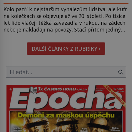
Kolo patří k nejstarším vynálezům lidstva, ale kufr
na kolečkách se objevuje až ve 20. století. Po tisíce
let lidé vláčejí těžká zavazadla v rukou, na zádech
nebo je nakládají na povozy. Stačí přitom jediný
nápad, připevnit ke kufru kolečka. Jenže právě ten
nikdo dlouho nedostane. Až jednou se na letišti
DALŠÍ ČLÁNKY Z RUBRIKY ›
ozve věta, která změní […]