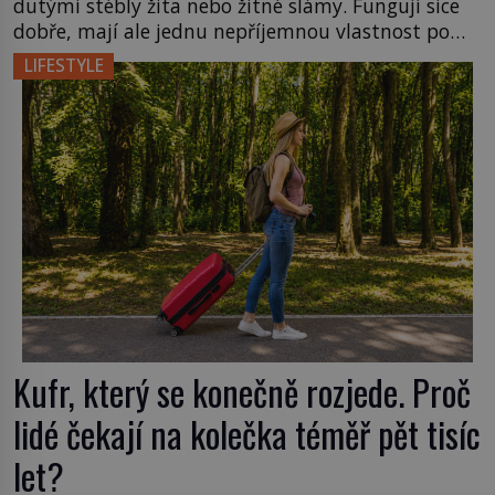
dutými stébly žita nebo žitné slámy. Fungují sice
dobře, mají ale jednu nepříjemnou vlastnost po
chvíli se rozmáčejí a nápoji dodávají travnatou
LIFESTYLE
příchuť. Právě tahle drobná nepříjemnost přivede
amerického výrobce cigaretových náustků k
nápadu, který změní způsob pití po celém […]
Kufr, který se konečně rozjede. Proč
lidé čekají na kolečka téměř pět tisíc
let?