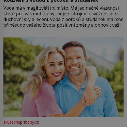
Voda má v magii zvláštní místo. Má jedinečné vlastnosti,
které pro vás mohou být nejen zdrojem osvěžení, ale i
duchovní síly a léčení. Voda z potoků a studánek má moc
přinést do vašeho života pozitivní změny a obnovit vaši
energii. Využitím těchto přírodních zdrojů v magii
můžete obohatit své rituály a přinést do svého života
větší harmonii a klid. Je důležité
skutecnepribehy.cz