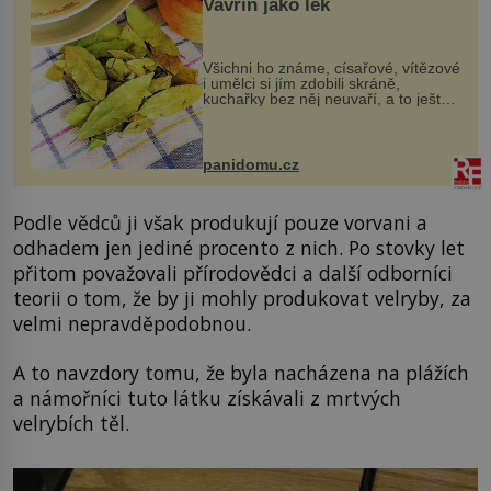
Vavřín jako lék
Všichni ho známe, císařové, vítězové
i umělci si jím zdobili skráně,
kuchařky bez něj neuvaří, a to ještě
nevíte, že bobkový list může výrazně
zmírnit některé naše neduhy.
Obsahuje v malém množství ně...
panidomu.cz
Podle vědců ji však produkují pouze vorvani a
odhadem jen jediné procento z nich. Po stovky let
přitom považovali přírodovědci a další odborníci
teorii o tom, že by ji mohly produkovat velryby, za
velmi nepravděpodobnou.
A to navzdory tomu, že byla nacházena na plážích
a námořníci tuto látku získávali z mrtvých
velrybích těl.