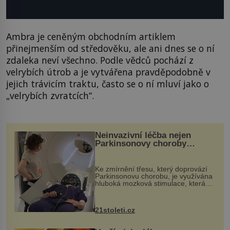
Ambra je ceněným obchodním artiklem
přinejmenším od středověku, ale ani dnes se o ní
zdaleka neví všechno. Podle vědců pochází z
velrybích útrob a je vytvářena pravděpodobně v
jejich trávicím traktu, často se o ní mluví jako o
„velrybích zvratcích“.
Neinvazivní léčba nejen
Parkinsonovy choroby
pomocí ultrazvukové
„helmy“
Ke zmírnění třesu, který doprovází
Parkinsonovu chorobu, je využívána
hluboká mozková stimulace, která
však vyžaduje vysoce invazivní
zákrok. Ultrazvuk zase není vhodný
k dostatečně přesnému zacílení ...
21stoleti.cz