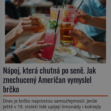
bourbonu nepoužijete skotskou whisku. Co se
stane? Inu, koktejl bude stále skvělý, ale už to
nebude Manhattan ale […]
Nápoj, která chutná po seně. Jak
znechucený Američan vymyslel
brčko
Dnes je brčko naprostou samozřejmostí. Jenže
ještě v 19. století lidé upíjejí limonády i koktejly