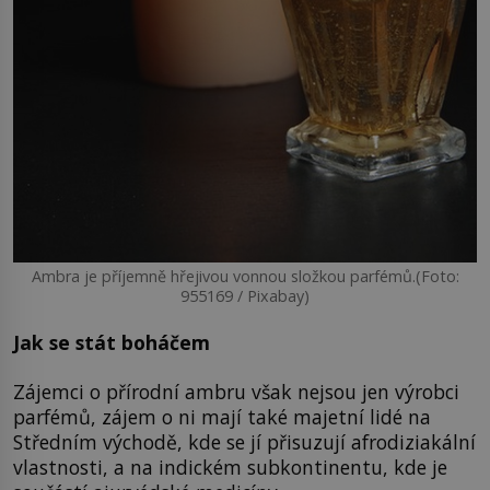
Ambra je příjemně hřejivou vonnou složkou parfémů.(Foto:
955169 / Pixabay)
Jak se stát boháčem
Zájemci o přírodní ambru však nejsou jen výrobci
parfémů, zájem o ni mají také majetní lidé na
Středním východě, kde se jí přisuzují afrodiziakální
vlastnosti, a na indickém subkontinentu, kde je