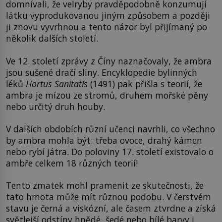
domnívali, že velryby pravděpodobně konzumují
látku vyprodukovanou jiným způsobem a později
ji znovu vyvrhnou a tento názor byl přijímaný po
několik dalších století.
Ve 12. století zprávy z Číny naznačovaly, že ambra
jsou sušené dračí sliny. Encyklopedie bylinných
léků
Hortus Sanitatis
(1491) pak přišla s teorií, že
ambra je mízou ze stromů, druhem mořské pěny
nebo určitý druh houby.
V dalších obdobích různí učenci navrhli, co všechno
by ambra mohla být: třeba ovoce, drahý kámen
nebo rybí játra. Do poloviny 17. století existovalo o
ambře celkem 18 různých teorií!
Tento zmatek mohl pramenit ze skutečnosti, že
tato hmota může mít různou podobu. V čerstvém
stavu je černá a viskózní, ale časem ztvrdne a získá
světlejší odstíny hnědé, šedé nebo bílé barvy i