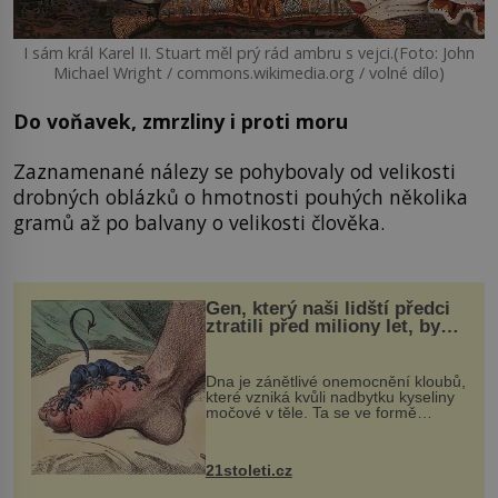
I sám král Karel II. Stuart měl prý rád ambru s vejci.(Foto: John
Michael Wright / commons.wikimedia.org / volné dílo)
Do voňavek, zmrzliny i proti moru
Zaznamenané nálezy se pohybovaly od velikosti
drobných oblázků o hmotnosti pouhých několika
gramů až po balvany o velikosti člověka.
Gen, který naši lidští předci
ztratili před miliony let, by
mohl pomoci s léčbou
„nemoci králů“
Dna je zánětlivé onemocnění kloubů,
které vzniká kvůli nadbytku kyseliny
močové v těle. Ta se ve formě
krystalků ukládá v blízkosti kloubů,
nejčastěji přitom postihuje palce na
nohou, a způsobuje bole...
21stoleti.cz