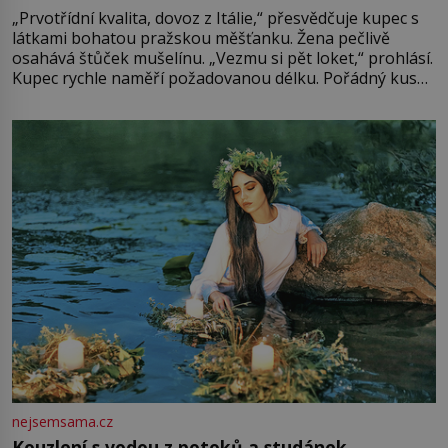
„Prvotřídní kvalita, dovoz z Itálie,“ přesvědčuje kupec s
látkami bohatou pražskou měšťanku. Žena pečlivě
osahává štůček mušelínu. „Vezmu si pět loket,“ prohlásí.
Kupec rychle naměří požadovanou délku. Pořádný kus
mu přitom zůstane za prsty… „Na šaty ho bude málo,
milostpaní. Stačí jenom na sukni,“ zhodnotí švadlena
množství růžového mušelínu. „Ošidili vás, podívejte.“
Vezme do ruky dřevěnou
nejsemsama.cz
Kouzlení s vodou z potoků a studánek