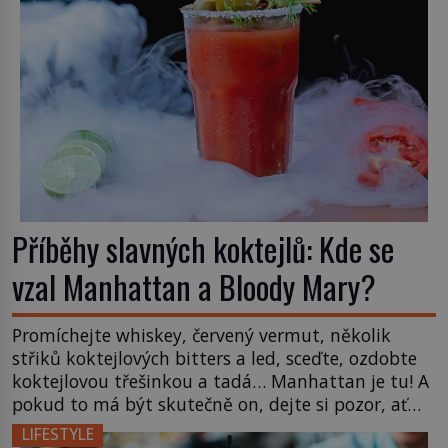
Příběhy slavných koktejlů: Kde se
vzal Manhattan a Bloody Mary?
Promíchejte whiskey, červený vermut, několik
střiků koktejlových bitters a led, sceďte, ozdobte
koktejlovou třešinkou a tadá… Manhattan je tu! A
pokud to má být skutečně on, dejte si pozor, ať
místo klasické americké rye whiskey či klidně
LIFESTYLE