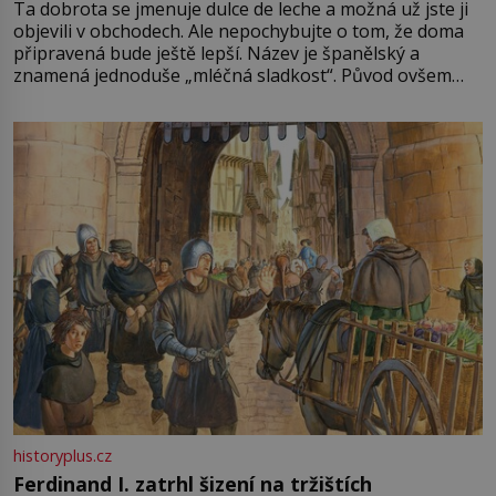
Ta dobrota se jmenuje dulce de leche a možná už jste ji
objevili v obchodech. Ale nepochybujte o tom, že doma
připravená bude ještě lepší. Název je španělský a
znamená jednoduše „mléčná sladkost“. Původ ovšem
není úplně jednoznačný, o autorství této receptury se
pře hned několik latinskoamerických zemí a k tomu
Francie, kde se traduje,
historyplus.cz
Ferdinand I. zatrhl šizení na tržištích