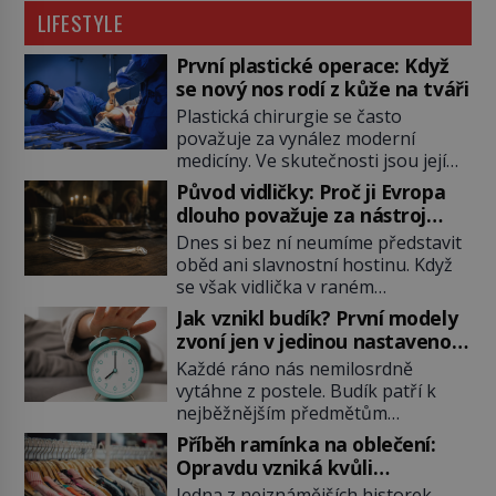
LIFESTYLE
První plastické operace: Když
se nový nos rodí z kůže na tváři
Plastická chirurgie se často
považuje za vynález moderní
medicíny. Ve skutečnosti jsou její
kořeny staré více než dva a půl
Původ vidličky: Proč ji Evropa
tisíce let. V dobách, kdy ještě
dlouho považuje za nástroj
neexistují antibiotika ani anestezie,
samotného satana?
Dnes si bez ní neumíme představit
se odvážní lékaři pokoušejí vracet
oběd ani slavnostní hostinu. Když
lidem tváře znetvořené válkou,
se však vidlička v raném
tresty nebo nehodami. Jejich
středověku objevuje na evropských
metody jsou překvapivě
Jak vznikl budík? První modely
stolech, vzbuzuje pohoršení,
promyšlené a některé principy
zvoní jen v jedinou nastavenou
posměch i strach. Mnozí duchovní ji
používají chirurgové dodnes. Úplně
hodinu
Každé ráno nás nemilosrdně
označují za projev pýchy a
první […]
vytáhne z postele. Budík patří k
zbytečného přepychu, někteří
nejběžnějším předmětům
dokonce za nástroj ďábla. Trvá
domácnosti, jeho cesta k dnešní
téměř sedm století, než se z
Příběh ramínka na oblečení:
podobě je ale překvapivě dlouhá.
opovrhovaného předmětu stává
Opravdu vzniká kvůli
První lidé se probouzejí podle
nepostradatelná součást stolování.
zapomenutému kabátu?
Jedna z nejznámějších historek