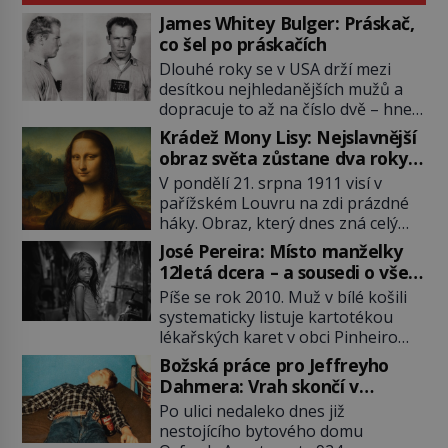
James Whitey Bulger: Práskač,
co šel po práskačích
Dlouhé roky se v USA drží mezi
desítkou nejhledanějších mužů a
dopracuje to až na číslo dvě – hned
po Usámovi bin Ládinovi (1957–
Krádež Mony Lisy: Nejslavnější
2011). To je James „Whitey“ Bulger
obraz světa zůstane dva roky
(1929–2018) viněný ze spoluúčasti
nezvěstný
V pondělí 21. srpna 1911 visí v
na 19 vraždách, vydírání a lichvy. A
pařížském Louvru na zdi prázdné
samozřejmě, krom toho je ještě
háky. Obraz, který dnes zná celý
drogový dealer, který neváhá
svět, je pryč. Zpočátku si nikdo
odstranit z cesty všechny práskače,
José Pereira: Místo manželky
nemyslí, že jde o krádež.
zatímco […]
12letá dcera – a sousedi o všem
Zaměstnanci jsou přesvědčeni, že
vědí!
Píše se rok 2010. Muž v bílé košili
Mona Lisa je jen v restaurátorské
systematicky listuje kartotékou
dílně nebo u fotografa. Když se
lékařských karet v obci Pinheiro
ukáže pravda, propukne jeden z
ležící asi 20 kilometrů od farmy s
největších honů na zloděje v […]
Božská práce pro Jeffreyho
podivínským majitelem. Něco tu
Dahmera: Vrah skončí v
nesedí. Ledaže… Ledaže by ta
tratolišti krve ve vězeňských
Po ulici nedaleko dnes již
mladá dívka z farmy byla ne
umývárnách
nestojícího bytového domu
manželkou, ale dcerou – a všechny