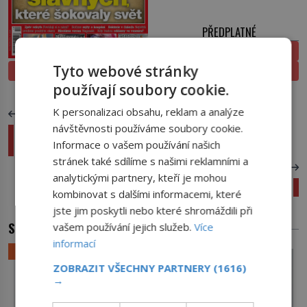
PŘEDPLATNÉ
ELEKTRONICKÉ
Tyto webové stránky
PROLISTOVAT
TIŠTĚNÉ
používají soubory cookie.
K personalizaci obsahu, reklam a analýze
PŘEDCHOZÍ ČLÁNEK
návštěvnosti používáme soubory cookie.
Slavné obrazy: Francisco de Goya – Popravy 3.
Informace o vašem používání našich
května 1808
stránek také sdílíme s našimi reklamními a
DALŠÍ ČLÁNEK
analytickými partnery, kteří je mohou
Trumanův syndrom: Žiji si svou reality show!
kombinovat s dalšími informacemi, které
jste jim poskytli nebo které shromáždili při
SOUVISEJÍCÍ ČLÁNKY
vašem používání jejich služeb.
Více
informací
LIFESTYLE
ZOBRAZIT VŠECHNY PARTNERY
(1616)
→