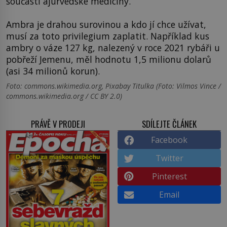
součástí ajurvédské medicíny.
Ambra je drahou surovinou a kdo jí chce užívat,
musí za toto privilegium zaplatit. Například kus
ambry o váze 127 kg, nalezený v roce 2021 rybáři u
pobřeží Jemenu, měl hodnotu 1,5 milionu dolarů
(asi 34 milionů korun).
Foto: commons.wikimedia.org, Pixabay Titulka (Foto: Vilmos Vince /
commons.wikimedia.org / CC BY 2.0)
PRÁVĚ V PRODEJI
SDÍLEJTE ČLÁNEK
Facebook
Twitter
Pinterest
Email