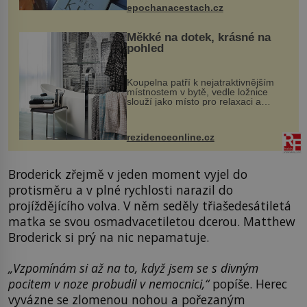
epochanacestach.cz
Měkké na dotek, krásné na
pohled
Koupelna patří k nejatraktivnějším
místnostem v bytě, vedle ložnice
slouží jako místo pro relaxaci a
odpočinek. Koupelnový textil –
ručníky, osušky a koberečky –
mohou jako mávnutím kouzelného
rezidenceonline.cz
proutku...
Broderick zřejmě v jeden moment vyjel do
protisměru a v plné rychlosti narazil do
projíždějícího volva. V něm seděly třiašedesátiletá
matka se svou osmadvacetiletou dcerou. Matthew
Broderick si prý na nic nepamatuje.
„Vzpomínám si až na to, když jsem se s divným
pocitem v noze probudil v nemocnici,“
popíše. Herec
vyvázne se zlomenou nohou a pořezaným