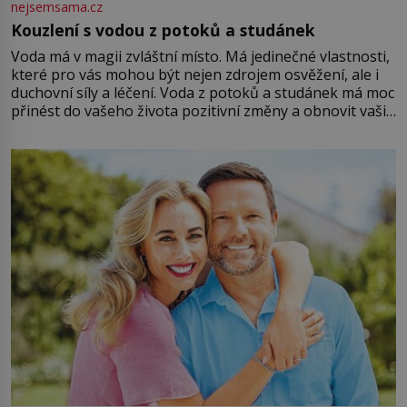
nejsemsama.cz
Kouzlení s vodou z potoků a studánek
Voda má v magii zvláštní místo. Má jedinečné vlastnosti,
které pro vás mohou být nejen zdrojem osvěžení, ale i
duchovní síly a léčení. Voda z potoků a studánek má moc
přinést do vašeho života pozitivní změny a obnovit vaši
energii. Využitím těchto přírodních zdrojů v magii
můžete obohatit své rituály a přinést do svého života
větší harmonii a klid. Je důležité