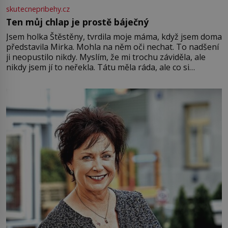
skutecnepribehy.cz
Ten můj chlap je prostě báječný
Jsem holka Štěstěny, tvrdila moje máma, když jsem doma
představila Mirka. Mohla na něm oči nechat. To nadšení
ji neopustilo nikdy. Myslím, že mi trochu záviděla, ale
nikdy jsem jí to neřekla. Tátu měla ráda, ale co si
pamatuji, tak jsme s Mirkem byli zamilovaní mnohem víc.
Jsme spolu moc rádi Tehdy byla jiná doba, když