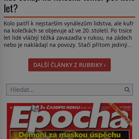
let?
Kolo patří k nejstarším vynálezům lidstva, ale kufr
na kolečkách se objevuje až ve 20. století. Po tisíce
let lidé vláčejí těžká zavazadla v rukou, na zádech
nebo je nakládají na povozy. Stačí přitom jediný
nápad, připevnit ke kufru kolečka. Jenže právě ten
nikdo dlouho nedostane. Až jednou se na letišti
DALŠÍ ČLÁNKY Z RUBRIKY ›
ozve věta, která změní […]