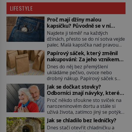
LIFESTYLE
Proč mají džíny malou
kapsičku? Původně se v ní
schovávají kapesní hodinky, ne
Najdete ji téměř na každých
mince
džínách, přesto se do ní sotva vejde
palec. Malá kapsička nad pravou
přední kapsou budí zvědavost už
Papírový sáček, který změnil
celé generace. Někdo do ní
nakupování: Za jeho vznikem
schovává mince, jiný zapalovač
stojí odvážná žena i soudní
Dnes do něj bez přemýšlení
nebo sluchátka. Její skutečný
drama
ukládáme pečivo, ovoce nebo
původ je ale mnohem starší než
drobný nákup. Papírový sáček s
mobilní telefony i drobné do
plochým dnem působí jako
automatu. Vzniká kvůli předmětu,
Jak se dočkat stovky?
samozřejmost, ve skutečnosti ale
bez něhož si muži 19. […]
Odborníci znají návyky, které
představuje jeden z
prodlužují život
Proč někdo sfoukne sto svíček na
nejvýznamnějších vynálezů 19.
narozeninovém dortu a stále si
století. Za jeho vznikem stojí
užívá života, zatímco jiný se potýká
talentovaná Američanka Margaret
se zdravotními problémy o desítky
Knightová, která musí svést tvrdý
Jak se chladilo bez ledničky?
let dříve? Tajemství dlouhověkosti
boj nejen s technickými problémy,
Dnes stačí otevřít chladničku a
fascinuje vědce už celé generace.
ale i se zlodějem svého vlastního