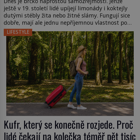
Dnes je brčko naprostou samozřejmostí. Jenže
ještě v 19. století lidé upíjejí limonády i koktejly
dutými stébly žita nebo žitné slámy. Fungují sice
dobře, mají ale jednu nepříjemnou vlastnost po
chvíli se rozmáčejí a nápoji dodávají travnatou
LIFESTYLE
příchuť. Právě tahle drobná nepříjemnost přivede
amerického výrobce cigaretových náustků k
nápadu, který změní způsob pití po celém […]
Kufr, který se konečně rozjede. Proč
lidé čekají na kolečka téměř pět tisíc