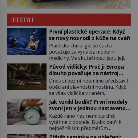
LIFESTYLE
První plastické operace: Když
se nový nos rodí z kůže na tváři
Plastická chirurgie se často
považuje za vynález moderní
medicíny. Ve skutečnosti jsou její
kořeny staré více než dva a půl
Původ vidličky: Proč ji Evropa
tisíce let. V dobách, kdy ještě
dlouho považuje za nástroj
neexistují antibiotika ani anestezie,
samotného satana?
Dnes si bez ní neumíme představit
se odvážní lékaři pokoušejí vracet
oběd ani slavnostní hostinu. Když
lidem tváře znetvořené válkou,
se však vidlička v raném
tresty nebo nehodami. Jejich
středověku objevuje na evropských
metody jsou překvapivě
Jak vznikl budík? První modely
stolech, vzbuzuje pohoršení,
promyšlené a některé principy
zvoní jen v jedinou nastavenou
posměch i strach. Mnozí duchovní ji
používají chirurgové dodnes. Úplně
hodinu
Každé ráno nás nemilosrdně
označují za projev pýchy a
první […]
vytáhne z postele. Budík patří k
zbytečného přepychu, někteří
nejběžnějším předmětům
dokonce za nástroj ďábla. Trvá
domácnosti, jeho cesta k dnešní
téměř sedm století, než se z
Příběh ramínka na oblečení: