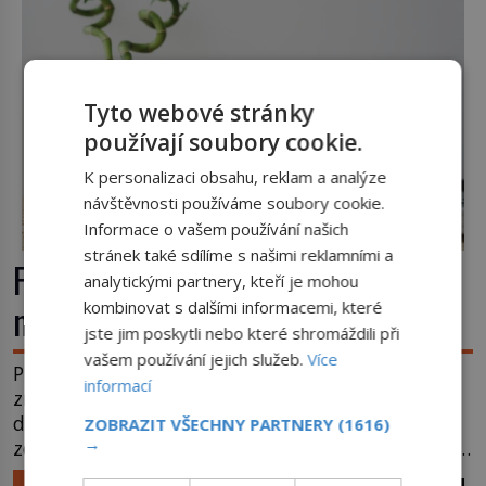
Tyto webové stránky
používají soubory cookie.
K personalizaci obsahu, reklam a analýze
návštěvnosti používáme soubory cookie.
Informace o vašem používání našich
stránek také sdílíme s našimi reklamními a
Feng šuej: Tajemství prostoru, který
analytickými partnery, kteří je mohou
má přinášet štěstí
kombinovat s dalšími informacemi, které
jste jim poskytli nebo které shromáždili při
vašem používání jejich služeb.
Více
Proč někdo pečlivě otáčí postel, hlídá polohu
informací
zrcadel a do pokoje přidává rostliny, vodu nebo
dřevo? Feng šuej tvrdí, že domov není jen soubor
ZOBRAZIT VŠECHNY PARTNERY
(1616)
→
zdí a nábytku. Je to prostor, kterým proudí energie
čchi a jeho uspořádání může ovlivňovat, jak se v
LIFESTYLE