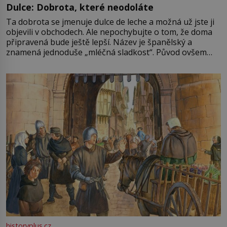
Dulce: Dobrota, které neodoláte
Ta dobrota se jmenuje dulce de leche a možná už jste ji
objevili v obchodech. Ale nepochybujte o tom, že doma
připravená bude ještě lepší. Název je španělský a
znamená jednoduše „mléčná sladkost“. Původ ovšem
není úplně jednoznačný, o autorství této receptury se
pře hned několik latinskoamerických zemí a k tomu
Francie, kde se traduje,
historyplus.cz