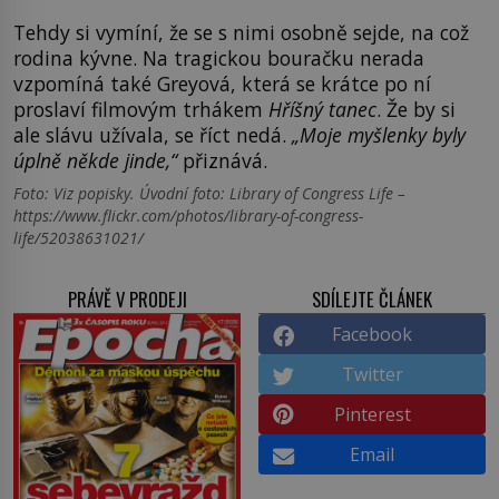
Tehdy si vymíní, že se s nimi osobně sejde, na což
rodina kývne. Na tragickou bouračku nerada
vzpomíná také Greyová, která se krátce po ní
proslaví filmovým trhákem
Hříšný tanec
. Že by si
ale slávu užívala, se říct nedá.
„Moje myšlenky byly
úplně někde jinde,“
přiznává.
Foto: Viz popisky. Úvodní foto: Library of Congress Life –
https://www.flickr.com/photos/library-of-congress-
life/52038631021/
PRÁVĚ V PRODEJI
SDÍLEJTE ČLÁNEK
Facebook
Twitter
Pinterest
Email