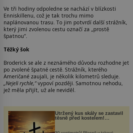
Ve tři hodiny odpoledne se nachází v blízkosti
Enniskillenu, což je tak trochu mimo
naplánovanou trasu. To jim potvrdí další strážník,
který jimi zvolenou cestu označí za „prostě
špatnou“.
Těžký šok
Broderick se ale z neznámého důvodu rozhodne jet
po zvolené špatné cestě. Strážník, kterého
Američané zaujali, je několik kilometrů sleduje.
„Nejeli rychle,“
vypoví později. Samotnou nehodu,
jež měla přijít, už ale neviděl.
Utržený kus skály se zastavil
těsně před kostelem!
Ochránila ho boží síla?
30 centimetrů! Přesně v takové