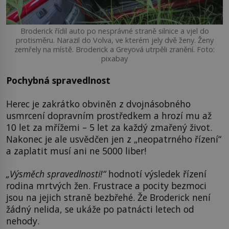
Broderick řídil auto po nesprávné straně silnice a vjel do
protisměru. Narazil do Volva, ve kterém jely dvě ženy. Ženy
zemřely na místě. Broderick a Greyová utrpěli zranění. Foto:
pixabay
Pochybná spravedlnost
Herec je zakrátko obviněn z dvojnásobného
usmrcení dopravním prostředkem a hrozí mu až
10 let za mřížemi – 5 let za každý zmařený život.
Nakonec je ale usvědčen jen z „neopatrného řízení“
a zaplatit musí ani ne 5000 liber!
„Výsměch spravedlnosti!“
hodnotí výsledek řízení
rodina mrtvých žen. Frustrace a pocity bezmoci
jsou na jejich straně bezbřehé. Že Broderick není
žádný nelida, se ukáže po patnácti letech od
nehody.