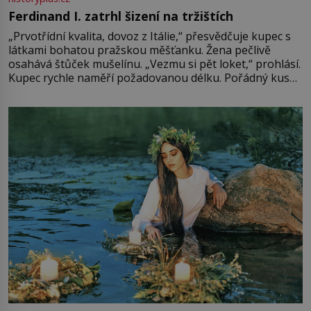
Ferdinand I. zatrhl šizení na tržištích
„Prvotřídní kvalita, dovoz z Itálie,“ přesvědčuje kupec s
látkami bohatou pražskou měšťanku. Žena pečlivě
osahává štůček mušelínu. „Vezmu si pět loket,“ prohlásí.
Kupec rychle naměří požadovanou délku. Pořádný kus
mu přitom zůstane za prsty… „Na šaty ho bude málo,
milostpaní. Stačí jenom na sukni,“ zhodnotí švadlena
množství růžového mušelínu. „Ošidili vás, podívejte.“
Vezme do ruky dřevěnou