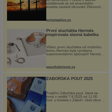
vzdálenosti se od amerického
kostela zastavil obrovský 20tunový
balvan, který se v květnu 2014
nečekaně odtrhl od nedaleké skály
při její demolici. Podle místních stojí
enigmaplus.cz
...
První sluchátka Hermés
inspirovala slavná kabelka
Vůbec první sluchátka od módního
domu Hermès byla vyrobena
experimentálním laboratoří Hermès
Ateliers Horizons. Elegantní gadget
si vyžádal dva roky vývoje a chlubí
se ručně šitou hovězí kůží a
epochalnisvet.cz
kovový...
ZÁBOŘSKÁ POUŤ 2025
Tradiční Zábořská pouť, která se
koná v neděli 7.9.2025 od 11:00
hod. u kostela v Záboří, části obce
Kly u Mělníka. V programu naleznete
komentovanou prohlídku kostela,
dobovou hudbu, řemesla, atrakce...