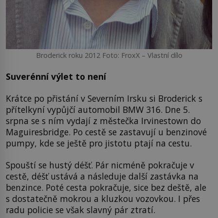
Broderick roku 2012 Foto: FroxX – Vlastní dílo
Suverénní výlet to není
Krátce po přistání v Severním Irsku si Broderick s
přítelkyní vypůjčí automobil BMW 316. Dne 5.
srpna se s ním vydají z městečka Irvinestown do
Maguiresbridge. Po cestě se zastavují u benzinové
pumpy, kde se ještě pro jistotu ptají na cestu.
Spouští se hustý déšť. Pár nicméně pokračuje v
cestě, déšť ustává a následuje další zastávka na
benzince. Poté cesta pokračuje, sice bez deště, ale
s dostatečně mokrou a kluzkou vozovkou. I přes
radu policie se však slavný pár ztratí.