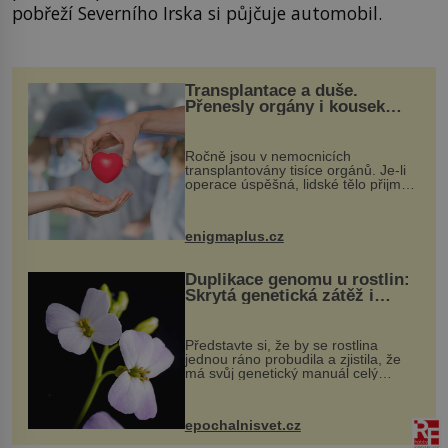
pobřeží Severního Irska si půjčuje automobil.
Transplantace a duše.
Přenesly orgány i kousek
osobnosti dárce?
Ročně jsou v nemocnicích
transplantovány tisíce orgánů. Je-li
operace úspěšná, lidské tělo přijme
darovaný orgán za své a pacient
může vést plnohodnotný život. Ale co
když při transplantaci nepřijímám...
enigmaplus.cz
Duplikace genomu u rostlin:
Skrytá genetická zátěž i
evoluční výhoda
Představte si, že by se rostlina
jednou ráno probudila a zjistila, že
má svůj genetický manuál celý
dvakrát. Přesně to se občas v
přírodě stane – a podle nového
výzkumu to může být pro druhy
epochalnisvet.cz
vstupenka...