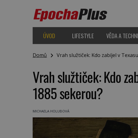
ÚVOD
LIFESTYLE
VĚDA A TECHN
Domů
Vrah služtiček: Kdo zabíjel v Texasu
Vrah služtiček: Kdo zab
1885 sekerou?
MICHAELA HOLUBOVÁ