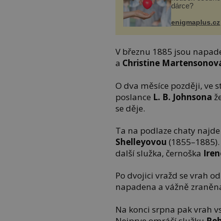
dárce?
enigmaplus.cz
V březnu 1885 jsou napade
a
Christine Martensonov
O dva měsíce později, ve 
poslance
L. B. Johnsona
že
se děje.
Ta na podlaze chaty najd
Shelleyovou
(1855–1885). 
další služka, černoška
Iren
Po dvojici vražd se vrah o
napadena a vážně zraně
Na konci srpna pak vrah 
Nejprve omráčí služku
Re