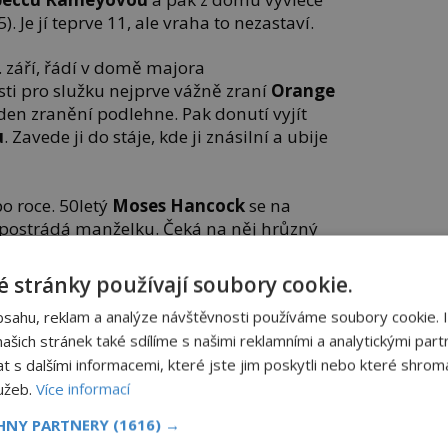
. Je jí teprve 11, ale vraha to nezastaví.
. září, řádí v domě majora
sti pro služku nejprve vážně zraní
Orange
í den zranění podlehne. Pak donutí vyjít
u
. Zavede ji do stáje, kde ji znásilní a ubije
o roce. 50letý
Moses Hancock
se na
e postrádá manželku. Čeká na něj hrůzný
další běloška,
Eula Phillipsová
.
 stránky používají soubory cookie.
od poraženým stromem. Její manžel leží
bsahu, reklam a analýze návštěvnosti používáme soubory cookie. 
ekyry. Od té doby o vrahovi služek již
šich stránek také sdílíme s našimi reklamními a analytickými partn
olicie.
s dalšími informacemi, které jste jim poskytli nebo které shromá
.org
lužeb.
Více informací
SDÍLEJTE ČLÁNEK
CHNY PARTNERY
(1616) →