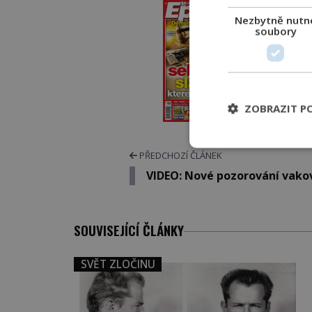
PROLIS
Nezbytně nutn
soubory
PŘEDPL
ELEKTRO
ZOBRAZIT P
TIŠT
PŘEDCHOZÍ ČLÁNEK
VIDEO: Nové pozorování vako
SOUVISEJÍCÍ ČLÁNKY
SVĚT ZLOČINU