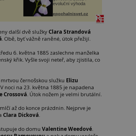
evoluční výhoda
epochalnisvet.cz
ny další dvě služky
Clara Strandová
á
. Obě, byť vážně raněné, útok přežijí.
středu 6. května 1885 zaslechne manželka
nský křik. Vyšle svoji neteř, aby zjistila, co
e mrtvou černošskou služku
Elizu
V noci na 23. května 1885 je napadena
e Crossová
. Útok nožem je velmi brutální.
dmlčí až do konce prázdnin. Nejprve je
na
Clara Dicková
.
vstupuje do domu
Valentine Weedové
.
beccu Rameyovou
a pak z domu vyvleče