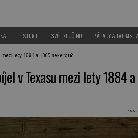
IKA
HISTORIE
SVĚT ZLOČINU
ZÁHADY A TAJEMSTV
 mezi lety 1884 a 1885 sekerou?
íjel v Texasu mezi lety 1884 a
18.6.2