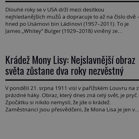
Dlouhé roky se v USA drží mezi desítkou
nejhledanějších mužů a dopracuje to až na číslo dvě 
hned po Usámovi bin Ládinovi (1957–2011). To je
James „Whitey“ Bulger (1929–2018) viněný ze
spoluúčasti na 19 vraždách, vydírání a lichvy. A
samozřejmě, krom toho je ještě drogový dealer, který
neváhá odstranit z cesty všechny práskače, zatímco [
Krádež Mony Lisy: Nejslavnější obraz
světa zůstane dva roky nezvěstný
V pondělí 21. srpna 1911 visí v pařížském Louvru na z
prázdné háky. Obraz, který dnes zná celý svět, je pryč.
Zpočátku si nikdo nemyslí, že jde o krádež.
Zaměstnanci jsou přesvědčeni, že Mona Lisa je jen v
restaurátorské dílně nebo u fotografa. Když se ukáže
pravda, propukne jeden z největších honů na zloděje 
[…]