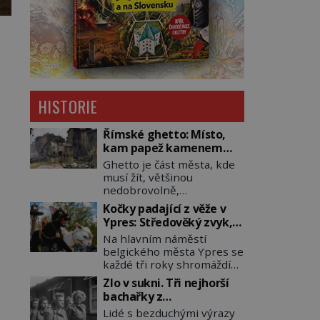
HISTORIE
Římské ghetto: Místo,
kam papež kamenem
dohodil
Ghetto je část města, kde
musí žít, většinou
nedobrovolně,
náboženská, rasová nebo
Kočky padající z věže v
národnostní menšina
Ypres: Středověký zvyk,
obyvatel. Bohaté
který dodnes budí
Na hlavním náměstí
historické zkušenosti mají
rozpaky
belgického města Ypres se
s takovým životem Židé. Už
každé tři roky shromáždí
od středověku jsou totiž v
tisíce lidí. Z věže slavné
každou chvíli nuceni v
Zlo v sukni. Tři nejhorší
tržnice létají do davu
nějakém žít. Mezi ty
bachařky z
kočky, diváci jásají a snaží
nejslavnější patří i římské
koncentračních táborů
Lidé s bezduchými výrazy
se je chytit. Naštěstí už
ghetto založené v roce