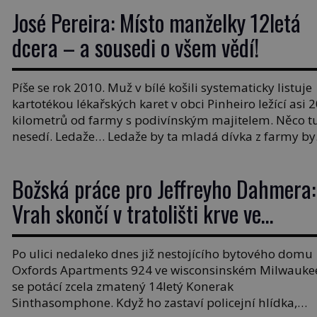
José Pereira: Místo manželky 12letá
dcera – a sousedi o všem vědí!
Píše se rok 2010. Muž v bílé košili systematicky listuje
kartotékou lékařských karet v obci Pinheiro ležící asi 
kilometrů od farmy s podivínským majitelem. Něco t
nesedí. Ledaže… Ledaže by ta mladá dívka z farmy by
ne manželkou, ale dcerou – a všechny ty děti byly
zplozené v incestu. Na sociálním odboru jednoho z […
Božská práce pro Jeffreyho Dahmera:
Vrah skončí v tratolišti krve ve
vězeňských umývárnách
Po ulici nedaleko dnes již nestojícího bytového domu
Oxfords Apartments 924 ve wisconsinském Milwauke
se potácí zcela zmatený 14letý Konerak
Sinthasomphone. Když ho zastaví policejní hlídka,