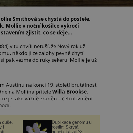
ollie Smithová se chystá do postele.
. Mollie v noční košilce vykročí
tavením zjistit, co se děje…
4) v tu chvíli netuší, že Nový rok už
domu, někdo ji ze zálohy pevně chytí.
si pak vezme do ruky sekeru, Mollie je už
ém Austinu na konci 19. století brutálnost
dne na Mollina přítele
Willa Brookse
.
nce je také vážně zraněn – čelí obvinění
bodí.
a duše.
Duplikace genomu u
 i
rostlin: Skrytá
ti
genetická zátěž i