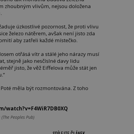
ím zhoubným vlivům, nejsou doložena
.
aduje úzkostlivé pozornost, že proti vlivu
sice železo nátěrem, avšak není jisto zda
mití aby zatřeli každé místečko.
osem otřásá vítr a stálé jeho nárazy musí
t, stejně jako nesčíslné davy lidu
téměř jisto, že věž Eiffelova může stát jen
u.“
. Poté měla být rozmontována. Z toho
com/watch?v=F4WiR7DB0XQ
 (The Peoples Pub)
SDÍLEJTE ČLÁNEK