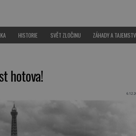
IKA
HISTORIE
SVĚT ZLOČINU
ZÁHADY A TAJEMSTV
st hotova!
6.12.2