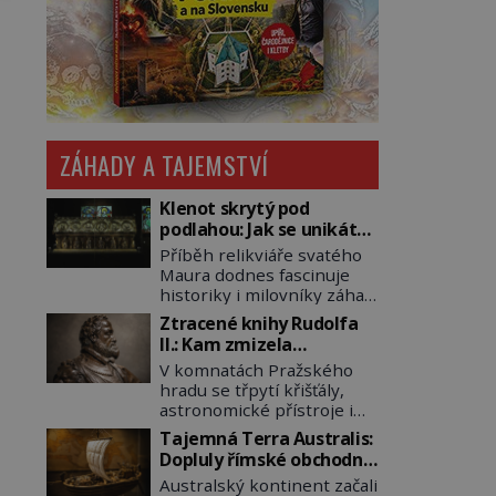
ZÁHADY A TAJEMSTVÍ
Klenot skrytý pod
podlahou: Jak se unikátní
románský poklad dostal
Příběh relikviáře svatého
do zapadlého Bečova?
Maura dodnes fascinuje
historiky i milovníky záhad
po celém světě. Tato
Ztracené knihy Rudolfa
románská zlatnická
II.: Kam zmizela
památka ze 13. století je
nejzáhadnější knihovna
V komnatách Pražského
po českých korunovačních
Evropy?
hradu se třpytí křišťály,
klenotech druhým
astronomické přístroje i
nejcennějším movitým
podivné alchymistické
majetkem v České
Tajemná Terra Australis:
rukopisy. Císař Rudolf II.
republice. Přestože byl
Dopluly římské obchodní
shromažďuje vše, co
klenot v roce 1985 po
lodě až do Austrálie?
Australský kontinent začali
souvisí s tajemstvím
dramatickém pátrání