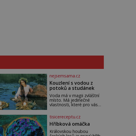
Sapanta, nedaleko hranic
[…]
nejsemsama.cz
Kouzlení s vodou z
potoků a studánek
Voda má v magii zvláštní
místo. Má jedinečné
vlastnosti, které pro vás
mohou být nejen zdrojem
osvěžení, ale i duchovní síly
tisicereceptu.cz
a léčení. Voda z potoků a
studánek má moc přinést
Hříbková omáčka
do vašeho života pozitivní
Královskou houbou
změny a obnovit vaši
českých lesů je pravý hřib.