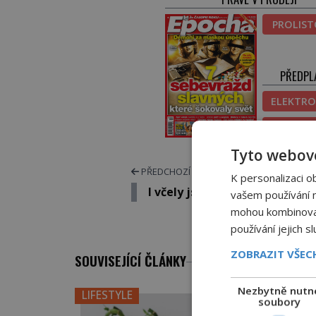
PROLIS
PŘEDPL
ELEKTRO
TIŠT
Tyto webové
PŘEDCHOZÍ ČLÁNEK
K personalizaci o
I včely jsou občas náladové!
vašem používání na
mohou kombinovat 
používání jejich s
ZOBRAZIT VŠE
SOUVISEJÍCÍ ČLÁNKY
Nezbytně nutn
LIFESTYLE
soubory