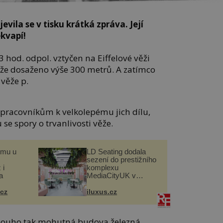
ila se v tisku krátká zpráva. Její
kvapí!
3 hod. odpol. vztyčen na Eiffelové věži
 že dosaženo výše 300 metrů. A zatímco
 věže p.
upracovníkům k velkolepému jich dílu,
se spory o trvanlivosti věže.
omu u
LD Seating dodala
sezení do prestižního
 i
komplexu
a
MediaCityUK v
Salfordu
.cz
iluxus.cz
dlouho tak mohutná budova železná