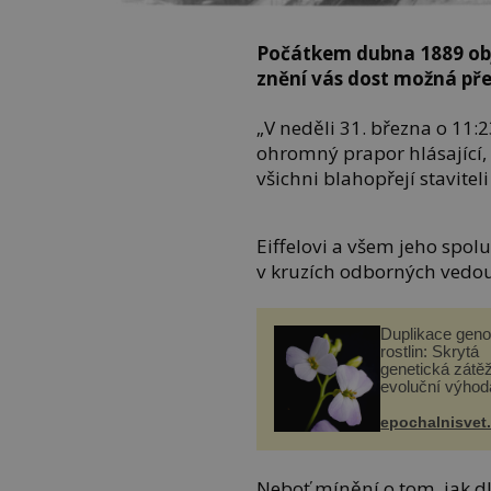
Počátkem dubna 1889 objev
znění vás dost možná pře
„V neděli 31. března o 11:2
ohromný prapor hlásající,
všichni blahopřejí staviteli
Eiffelovi a všem jeho spol
v kruzích odborných vedou 
Duplikace gen
rostlin: Skrytá
genetická zátěž
evoluční výhod
epochalnisvet
Neboť mínění o tom, jak 