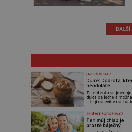
DALŠÍ
panidomu.cz
Dulce: Dobrota, kte
neodoláte
Ta dobrota se jmenuje
dulce de leche a možná
jste ji objevili v obchod
Ale nepochybujte o to
že doma připravená b
skutecnepribehy.cz
ještě lepší. Název je
španělský a znamená
Ten můj chlap je
jednoduše „mléčná
prostě báječný
sladkost“. Původ ovše