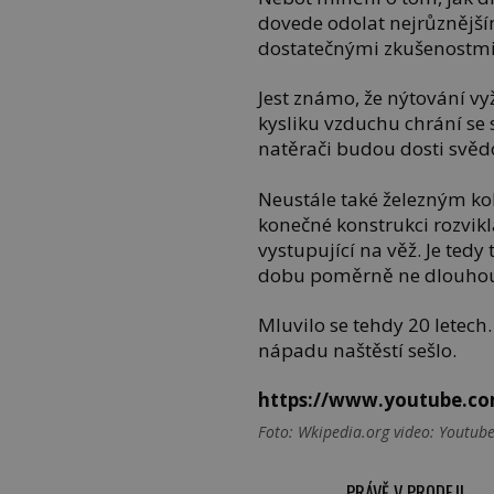
dovede odolat nejrůznějš
dostatečnými zkušenostmi
Jest známo, že nýtování vyž
kysliku vzduchu chrání se 
natěrači budou dosti svědo
Neustále také železným kol
konečné konstrukci rozvikla
vystupující na věž. Je tedy 
dobu poměrně ne dlouho
Mluvilo se tehdy 20 letech
nápadu naštěstí sešlo.
https://www.youtube.
Foto: Wkipedia.org video: Youtube
PRÁVĚ V PRODEJI