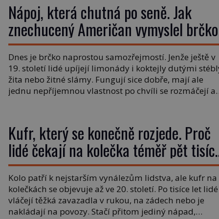
už to nebude Manhattan ale […]
Nápoj, která chutná po seně. Jak
znechucený Američan vymyslel brčko
Dnes je brčko naprostou samozřejmostí. Jenže ještě v
19. století lidé upíjejí limonády i koktejly dutými stébl
žita nebo žitné slámy. Fungují sice dobře, mají ale
jednu nepříjemnou vlastnost po chvíli se rozmáčejí a
nápoji dodávají travnatou příchuť. Právě tahle drobn
nepříjemnost přivede amerického výrobce cigaretový
náustků k nápadu, který změní způsob pití po celém
Kufr, který se konečně rozjede. Proč
[…]
lidé čekají na kolečka téměř pět tisíc
let?
Kolo patří k nejstarším vynálezům lidstva, ale kufr na
kolečkách se objevuje až ve 20. století. Po tisíce let lidé
vláčejí těžká zavazadla v rukou, na zádech nebo je
nakládají na povozy. Stačí přitom jediný nápad,