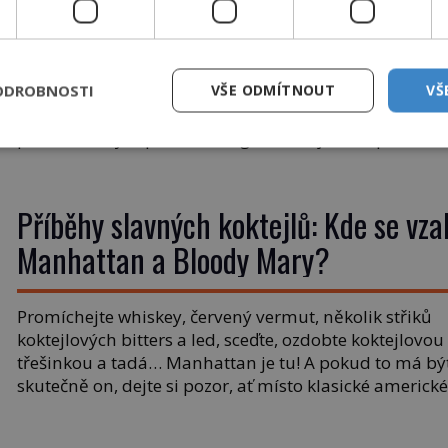
má přinášet štěstí
Proč někdo pečlivě otáčí postel, hlídá polohu zrcadel 
ODROBNOSTI
VŠE ODMÍTNOUT
VŠ
do pokoje přidává rostliny, vodu nebo dřevo? Feng šu
tvrdí, že domov není jen soubor zdí a nábytku. Je to
prostor, kterým proudí energie čchi a jeho uspořádán
může ovlivňovat, jak se v něm člověk cítí. Feng šuej 
kořeny ve staré Číně a jeho historie […]
Příběhy slavných koktejlů: Kde se vza
Manhattan a Bloody Mary?
Promíchejte whiskey, červený vermut, několik střiků
koktejlových bitters a led, sceďte, ozdobte koktejlovou
třešinkou a tadá… Manhattan je tu! A pokud to má bý
skutečně on, dejte si pozor, ať místo klasické americk
rye whiskey či klidně bourbonu nepoužijete skotskou
whisku. Co se stane? Inu, koktejl bude stále skvělý, ale