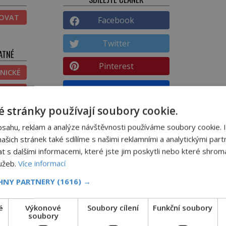
TOVAT
Facebook
Twitter
ATNÉ
Pinterest
NICKÉ
Email
ĚNÉ
 stránky používají soubory cookie.
DALŠÍ ČLÁNEK
bsahu, reklam a analýze návštěvnosti používáme soubory cookie. 
Francisco Franco: Diktátor s jedním
šich stránek také sdílíme s našimi reklamními a analytickými partn
varletem, který toužil po jaderné
s dalšími informacemi, které jste jim poskytli nebo které shromá
zbrani!
lužeb.
Více informací
CHNY PARTNERY
(1616) →
é
Výkonové
Soubory cílení
Funkční soubory
Feng šuej: Tajemství prostoru, který
soubory